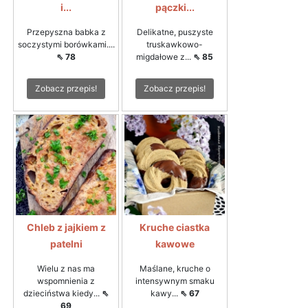
i...
pączki...
Przepyszna babka z
Delikatne, puszyste
soczystymi borówkami....
truskawkowo-
⇖ 78
migdałowe z...
⇖ 85
Zobacz przepis!
Zobacz przepis!
Chleb z jajkiem z
Kruche ciastka
patelni
kawowe
Wielu z nas ma
Maślane, kruche o
wspomnienia z
intensywnym smaku
dzieciństwa kiedy...
⇖
kawy...
⇖ 67
69