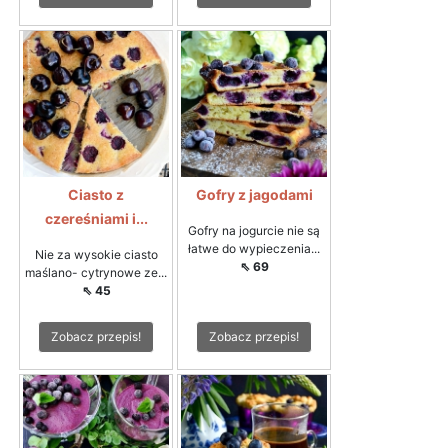
Ciasto z
Gofry z jagodami
czereśniami i...
Gofry na jogurcie nie są
łatwe do wypieczenia...
Nie za wysokie ciasto
⇖ 69
maślano- cytrynowe ze...
⇖ 45
Zobacz przepis!
Zobacz przepis!