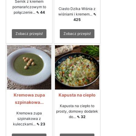
Sernik z kremem
pomarańczowym to
Ciasto Dzika Wiśnia z
połączenie...
⇖ 44
wiśniami i kremem...
⇖
425
Zobacz przepis!
Zobacz przepis!
Kremowa zupa
Kapusta na ciepło
szpinakowa...
Kapusta na ciepło to
prosty, domowy dodatek
Kremowa zupa
do...
⇖ 32
szpinakowa z
kuleczkami...
⇖ 23