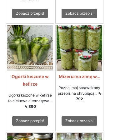
Zobacz przepis!
Zobacz przepis!
Ogórki kiszone w
Mizeria na zimę w...
kefirze
Poznaj mój sprawdzony
przepis na chrupiącą...
⇖
Ogórki kiszone w kefirze
792
to ciekawa alternatywa...
⇖ 890
Zobacz przepis!
Zobacz przepis!