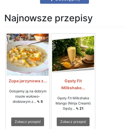
Najnowsze przepisy
Zupa jarzynowa z...
Gęsty Fit
Milkshake...
Gotujemy ją na dobrym
rosole wołowo-
Gęsty Fit Milkshake
drobiowym z...
⇖ 5
Mango (Ninja Creami)
Gęsty...
⇖ 21
Zobacz przepis!
Zobacz przepis!