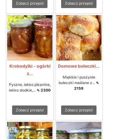
Zobacz przepis!
Zobacz przepis!
Krokodylki - ogórki
Domowe bułeczki...
z...
Miękkie i puszyste
bułeczki maślane z...
⇖
Pyszne, lekko pikantne,
2159
lekko słodkie,...
⇖ 2300
Zobacz przepis!
Zobacz przepis!