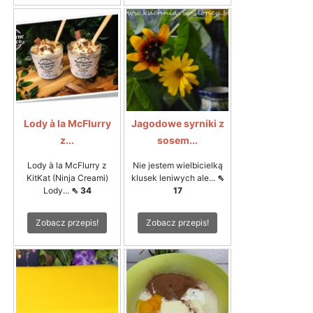
Lody à la McFlurry
Jagodowe syrniki z
z...
sosem...
Lody à la McFlurry z
Nie jestem wielbicielką
KitKat (Ninja Creami)
klusek leniwych ale...
⇖
Lody...
⇖ 34
17
Zobacz przepis!
Zobacz przepis!