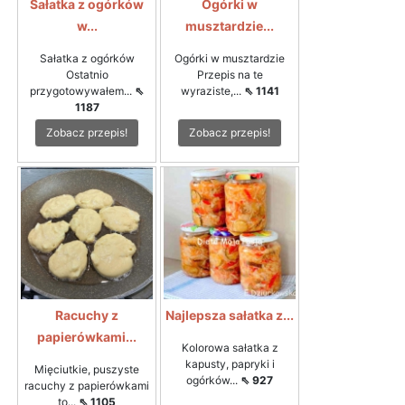
Sałatka z ogórków
Ogórki w
w...
musztardzie...
Sałatka z ogórków
Ogórki w musztardzie
Ostatnio
Przepis na te
przygotowywałem...
⇖
wyraziste,...
⇖ 1141
1187
Zobacz przepis!
Zobacz przepis!
Racuchy z
Najlepsza sałatka z...
papierówkami...
Kolorowa sałatka z
kapusty, papryki i
Mięciutkie, puszyste
ogórków...
⇖ 927
racuchy z papierówkami
to...
⇖ 1105