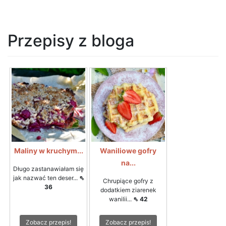
Przepisy z bloga
Maliny w kruchym...
Waniliowe gofry
na...
Długo zastanawiałam się
jak nazwać ten deser...
⇖
Chrupiące gofry z
36
dodatkiem ziarenek
wanilii...
⇖ 42
Zobacz przepis!
Zobacz przepis!