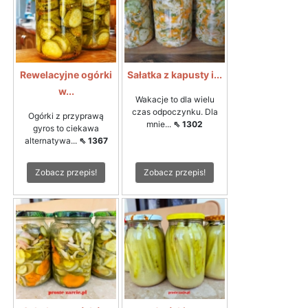
Rewelacyjne ogórki
Sałatka z kapusty i...
w...
Wakacje to dla wielu
czas odpoczynku. Dla
Ogórki z przyprawą
mnie...
⇖ 1302
gyros to ciekawa
alternatywa...
⇖ 1367
Zobacz przepis!
Zobacz przepis!