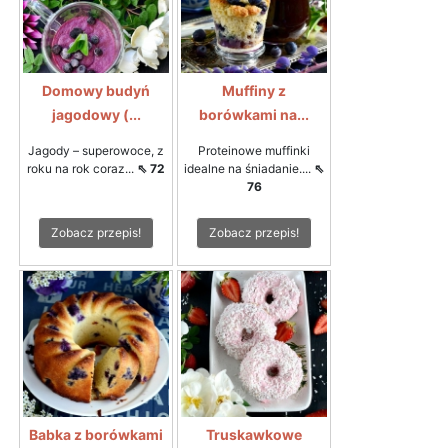
Domowy budyń
Muffiny z
jagodowy (...
borówkami na...
Jagody – superowoce, z
Proteinowe muffinki
roku na rok coraz...
⇖ 72
idealne na śniadanie....
⇖
76
Zobacz przepis!
Zobacz przepis!
Babka z borówkami
Truskawkowe