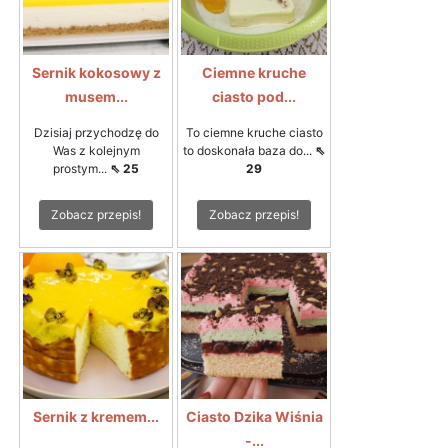
Sernik kokosowy z
Ciemne kruche
musem...
ciasto pod...
Dzisiaj przychodzę do
To ciemne kruche ciasto
Was z kolejnym
to doskonała baza do...
⇖
prostym...
⇖ 25
29
Zobacz przepis!
Zobacz przepis!
Sernik z kremem...
Ciasto Dzika Wiśnia
-...