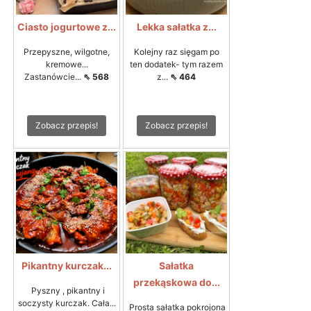
Ciasto jogurtowe z...
Lekka sałatka z...
Przepyszne, wilgotne,
Kolejny raz sięgam po
kremowe...
ten dodatek- tym razem
Zastanówcie...
⇖ 568
z...
⇖ 464
Zobacz przepis!
Zobacz przepis!
Pikantny kurczak...
Sałatka
przekąskowa do...
Pyszny , pikantny i
soczysty kurczak. Cała...
Prosta sałatka pokrojona