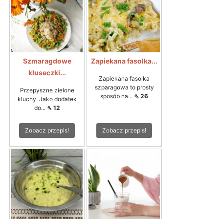
Szmaragdowe
Zapiekana fasolka...
kluseczki...
Zapiekana fasolka
szparagowa to prosty
Przepyszne zielone
sposób na...
⇖ 26
kluchy. Jako dodatek
do...
⇖ 12
Zobacz przepis!
Zobacz przepis!