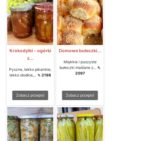
Krokodylki - ogórki
Domowe bułeczki...
z...
Miękkie i puszyste
bułeczki maślane z...
⇖
Pyszne, lekko pikantne,
2097
lekko słodkie,...
⇖ 2198
Zobacz przepis!
Zobacz przepis!