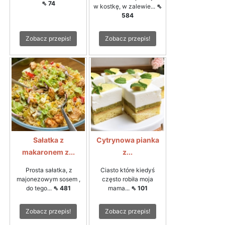
⇖ 74
w kostkę, w zalewie...
⇖
584
Zobacz przepis!
Zobacz przepis!
Sałatka z
Cytrynowa pianka
makaronem z...
z...
Prosta sałatka, z
Ciasto które kiedyś
majonezowym sosem ,
często robiła moja
do tego...
⇖ 481
mama...
⇖ 101
Zobacz przepis!
Zobacz przepis!