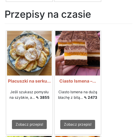
Przepisy na czasie
Placuszki na serku...
Ciasto Ismena –...
Jeśli szukasz pomysłu
Ciasto Ismena na dużą
na szybkie, a...
⇖ 3855
blachę z bitą...
⇖ 2473
Zobacz przepis!
Zobacz przepis!