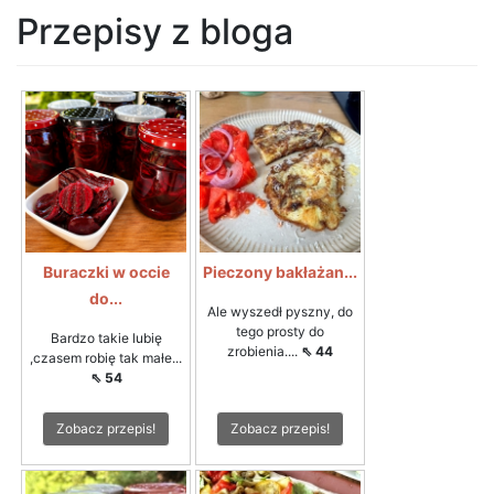
Przepisy z bloga
Buraczki w occie
Pieczony bakłażan...
do...
Ale wyszedł pyszny, do
tego prosty do
Bardzo takie lubię
zrobienia....
⇖ 44
,czasem robię tak małe...
⇖ 54
Zobacz przepis!
Zobacz przepis!