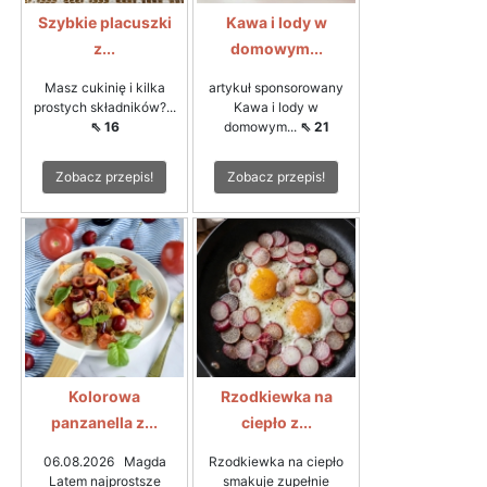
Szybkie placuszki
Kawa i lody w
z...
domowym...
Masz cukinię i kilka
artykuł sponsorowany
prostych składników?...
Kawa i lody w
⇖ 16
domowym...
⇖ 21
Zobacz przepis!
Zobacz przepis!
Kolorowa
Rzodkiewka na
panzanella z...
ciepło z...
06.08.2026 Magda
Rzodkiewka na ciepło
Latem najprostsze
smakuje zupełnie