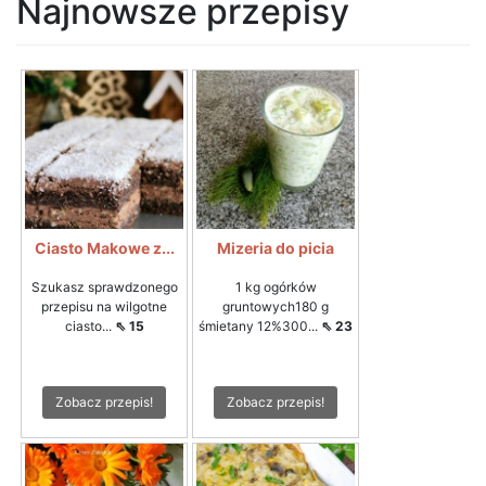
Najnowsze przepisy
Ciasto Makowe z...
Mizeria do picia
Szukasz sprawdzonego
1 kg ogórków
przepisu na wilgotne
gruntowych180 g
ciasto...
⇖ 15
śmietany 12%300...
⇖ 23
Zobacz przepis!
Zobacz przepis!