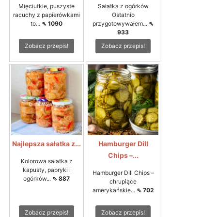
Mięciutkie, puszyste
Sałatka z ogórków
racuchy z papierówkami
Ostatnio
to...
⇖ 1090
przygotowywałem...
⇖
933
Zobacz przepis!
Zobacz przepis!
Najlepsza sałatka z...
Hamburger Dill
Chips –...
Kolorowa sałatka z
kapusty, papryki i
Hamburger Dill Chips –
ogórków...
⇖ 887
chrupiące
amerykańskie...
⇖ 702
Zobacz przepis!
Zobacz przepis!