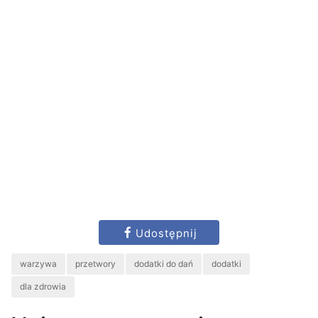
Udostępnij
warzywa
przetwory
dodatki do dań
dodatki
dla zdrowia