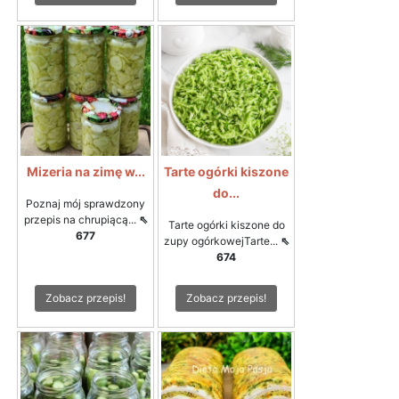
Mizeria na zimę w...
Tarte ogórki kiszone
do...
Poznaj mój sprawdzony
przepis na chrupiącą...
⇖
Tarte ogórki kiszone do
677
zupy ogórkowejTarte...
⇖
674
Zobacz przepis!
Zobacz przepis!