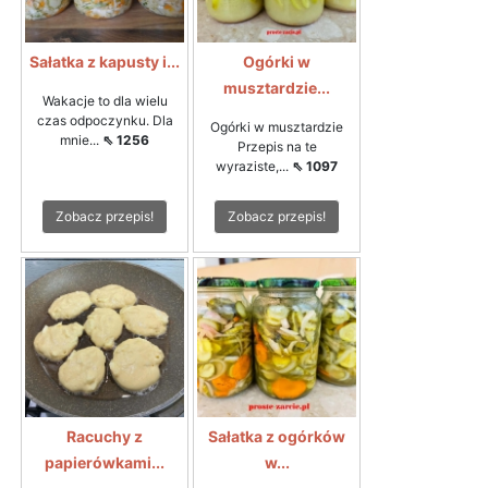
Sałatka z kapusty i...
Ogórki w
musztardzie...
Wakacje to dla wielu
czas odpoczynku. Dla
Ogórki w musztardzie
mnie...
⇖ 1256
Przepis na te
wyraziste,...
⇖ 1097
Zobacz przepis!
Zobacz przepis!
Racuchy z
Sałatka z ogórków
papierówkami...
w...