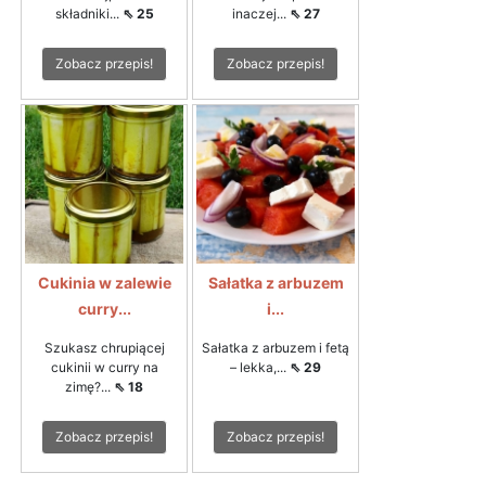
składniki...
⇖ 25
inaczej...
⇖ 27
Zobacz przepis!
Zobacz przepis!
Cukinia w zalewie
Sałatka z arbuzem
curry...
i...
Szukasz chrupiącej
Sałatka z arbuzem i fetą
cukinii w curry na
– lekka,...
⇖ 29
zimę?...
⇖ 18
Zobacz przepis!
Zobacz przepis!