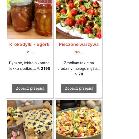
Krokodylki - ogórki
Pieczone warzywa
z...
na...
Pyszne, lekko pikantne,
Zrobiłam takie na
lekko słodkie,...
⇖ 2198
urodziny mojego męża,...
⇖ 78
Zobacz przepis!
Zobacz przepis!