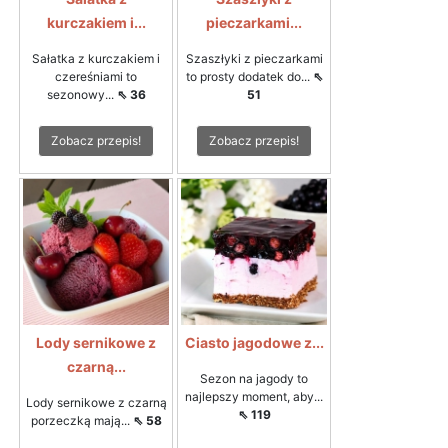
kurczakiem i...
pieczarkami...
Sałatka z kurczakiem i
Szaszłyki z pieczarkami
czereśniami to
to prosty dodatek do...
⇖
sezonowy...
⇖ 36
51
Zobacz przepis!
Zobacz przepis!
Lody sernikowe z
Ciasto jagodowe z...
czarną...
Sezon na jagody to
najlepszy moment, aby...
Lody sernikowe z czarną
⇖ 119
porzeczką mają...
⇖ 58