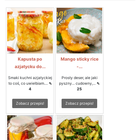
Kapusta po
Mango sticky rice
azjatycku do...
-...
Smaki kuchni azjatyckiej
Prosty deser, ale jaki
to coś, co uwielbiam....
⇖
pyszny... cudowny,...
⇖
4
25
Zobacz przepis!
Zobacz przepis!