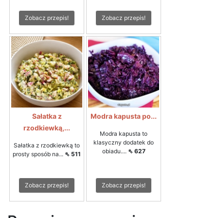
Zobacz przepis!
Zobacz przepis!
Sałatka z
Modra kapusta po...
rzodkiewką,...
Modra kapusta to
klasyczny dodatek do
Sałatka z rzodkiewką to
obiadu....
⇖ 627
prosty sposób na...
⇖ 511
Zobacz przepis!
Zobacz przepis!