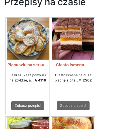
Przepisy na czasie
Placuszki na serku...
Ciasto Ismena –...
Jeśli szukasz pomysłu
Ciasto Ismena na dużą
na szybkie, a...
⇖ 4116
blachę z bitą...
⇖ 2562
Zobacz przepis!
Zobacz przepis!