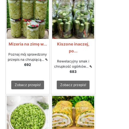
Mizeria na zimę w...
Kiszone inaczej,
po...
Poznaj mój sprawdzony
przepis na chrupiącą...
⇖
Rewelacyjny smak i
692
chrupkość ogórków...
⇖
683
Zobacz przepis!
Zobacz przepis!