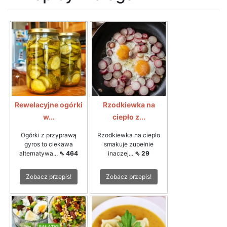
Rewelacyjne ogórki
Rzodkiewka na
w...
ciepło z...
Ogórki z przyprawą
Rzodkiewka na ciepło
gyros to ciekawa
smakuje zupełnie
alternatywa...
⇖ 464
inaczej...
⇖ 29
Zobacz przepis!
Zobacz przepis!