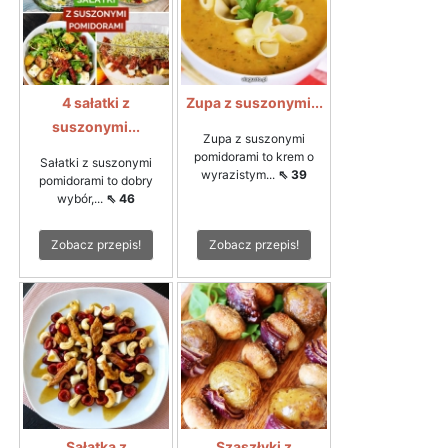
4 sałatki z
Zupa z suszonymi...
suszonymi...
Zupa z suszonymi
pomidorami to krem o
Sałatki z suszonymi
wyrazistym...
⇖ 39
pomidorami to dobry
wybór,...
⇖ 46
Zobacz przepis!
Zobacz przepis!
Sałatka z
Szaszłyki z