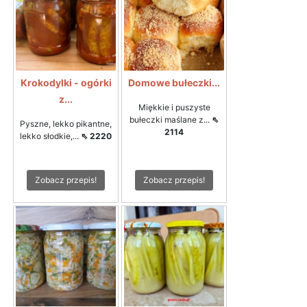
Krokodylki - ogórki
Domowe bułeczki...
z...
Miękkie i puszyste
bułeczki maślane z...
⇖
Pyszne, lekko pikantne,
2114
lekko słodkie,...
⇖ 2220
Zobacz przepis!
Zobacz przepis!