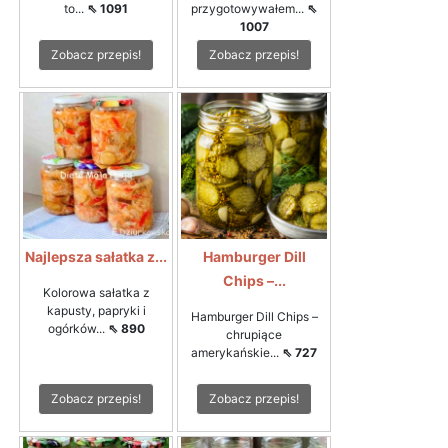
to...
⇖ 1091
przygotowywałem...
⇖
1007
Zobacz przepis!
Zobacz przepis!
Najlepsza sałatka z...
Hamburger Dill
Chips –...
Kolorowa sałatka z
kapusty, papryki i
Hamburger Dill Chips –
ogórków...
⇖ 890
chrupiące
amerykańskie...
⇖ 727
Zobacz przepis!
Zobacz przepis!