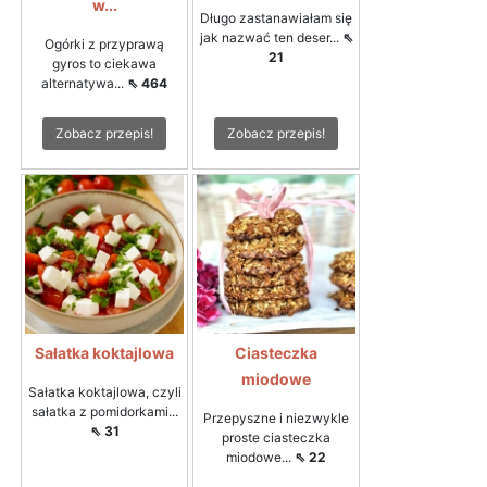
w...
Długo zastanawiałam się
jak nazwać ten deser...
⇖
Ogórki z przyprawą
21
gyros to ciekawa
alternatywa...
⇖ 464
Zobacz przepis!
Zobacz przepis!
Sałatka koktajlowa
Ciasteczka
miodowe
Sałatka koktajlowa, czyli
sałatka z pomidorkami...
Przepyszne i niezwykle
⇖ 31
proste ciasteczka
miodowe...
⇖ 22