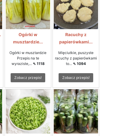
.
Ogórki w
Racuchy z
musztardzie...
papierówkami...
Ogórki w musztardzie
Mięciutkie, puszyste
Przepis na te
racuchy z papierówkami
wyraziste,...
⇖ 1118
to...
⇖ 1094
Zobacz przepis!
Zobacz przepis!