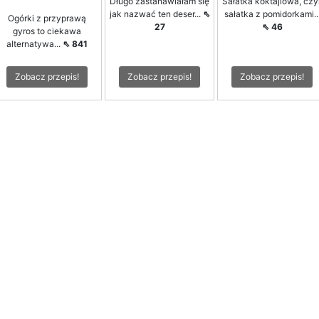
Długo zastanawiałam się
Sałatka koktajlowa, czyl
jak nazwać ten deser...
⇖
sałatka z pomidorkami..
Ogórki z przyprawą
27
⇖ 46
gyros to ciekawa
alternatywa...
⇖ 841
Zobacz przepis!
Zobacz przepis!
Zobacz przepis!