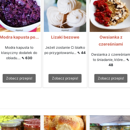
Modra kapusta po...
Lizaki bezowe
Owsianka z
czereśniami
Modra kapusta to
Jeżeli zostanie Ci białko
klasyczny dodatek do
po przygotowaniu...
⇖ 44
Owsianka z czereśniam
obiadu....
⇖ 630
to śniadanie, które...
⇖
48
Zobacz przepis!
Zobacz przepis!
Zobacz przepis!