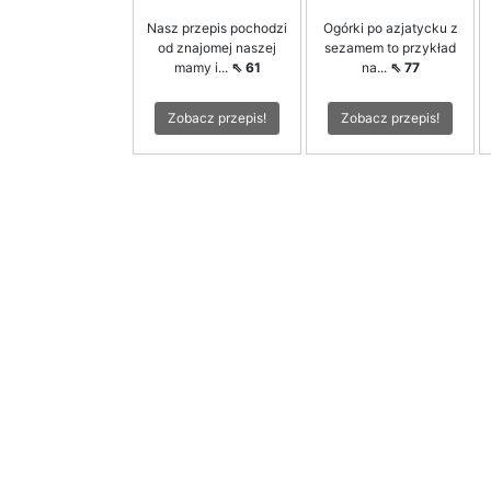
Nasz przepis pochodzi
Ogórki po azjatycku z
od znajomej naszej
sezamem to przykład
mamy i...
⇖ 61
na...
⇖ 77
Zobacz przepis!
Zobacz przepis!