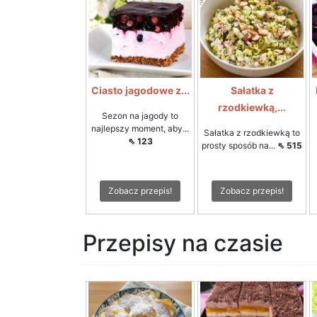
Ciasto jagodowe z...
Sałatka z
rzodkiewką,...
Sezon na jagody to
najlepszy moment, aby...
Sałatka z rzodkiewką to
⇖ 123
prosty sposób na...
⇖ 515
Zobacz przepis!
Zobacz przepis!
Przepisy na czasie