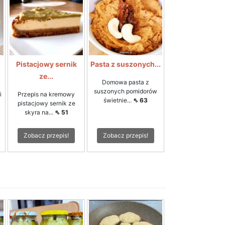
Pistacjowy sernik
Pasta z suszonych...
ze...
Domowa pasta z
suszonych pomidorów
i
Przepis na kremowy
świetnie...
⇖ 63
pistacjowy sernik ze
skyra na...
⇖ 51
Zobacz przepis!
Zobacz przepis!