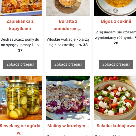
Zapiekanka z
Buratta z
Bigos z cukinii
kopytkami
pomidorem,...
Z sąsiadami się czase
wymieniamy różnymi...
Jeśli szukasz pomysłu
Włoskie wakacje kojarzą
28
na sycący, prosty i...
⇖
się z beztroską,...
⇖ 38
37
Zobacz przepis!
Zobacz przepis!
Zobacz przepis!
Rewelacyjne ogórki
Maliny w kruchym...
Sałatka koktajlowa
w...