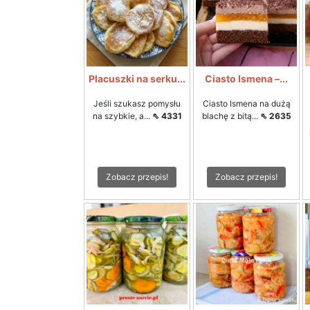
Placuszki na serku...
Ciasto Ismena –...
Jeśli szukasz pomysłu
Ciasto Ismena na dużą
na szybkie, a...
⇖ 4331
blachę z bitą...
⇖ 2635
Zobacz przepis!
Zobacz przepis!