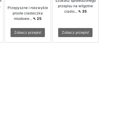
i
Szukasz sprawdzonego
.
przepisu na wilgotne
Przepyszne i niezwykle
ciasto...
⇖ 35
proste ciasteczka
miodowe...
⇖ 25
Zobacz przepis!
Zobacz przepis!