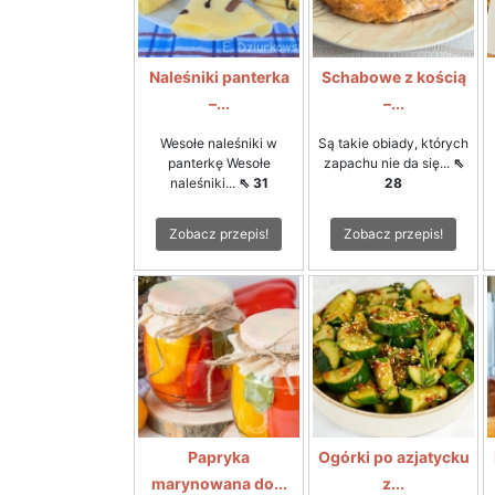
Naleśniki panterka
Schabowe z kością
–...
–...
Wesołe naleśniki w
Są takie obiady, których
panterkę Wesołe
zapachu nie da się...
⇖
naleśniki...
⇖ 31
28
Zobacz przepis!
Zobacz przepis!
Papryka
Ogórki po azjatycku
marynowana do...
z...