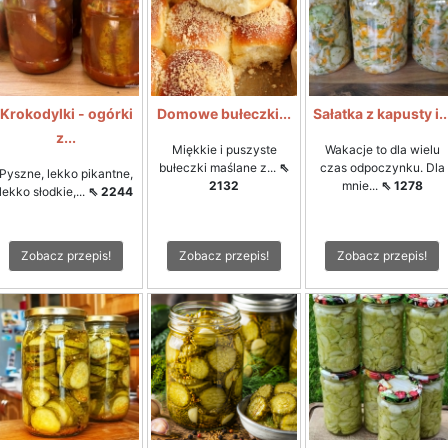
Krokodylki - ogórki
Domowe bułeczki...
Sałatka z kapusty i..
z...
Miękkie i puszyste
Wakacje to dla wielu
bułeczki maślane z...
⇖
czas odpoczynku. Dla
Pyszne, lekko pikantne,
2132
mnie...
⇖ 1278
lekko słodkie,...
⇖ 2244
Zobacz przepis!
Zobacz przepis!
Zobacz przepis!