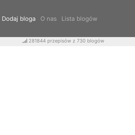
Dodaj bloga
O nas
Lista blogów
281844 przepisów z 730 blogów