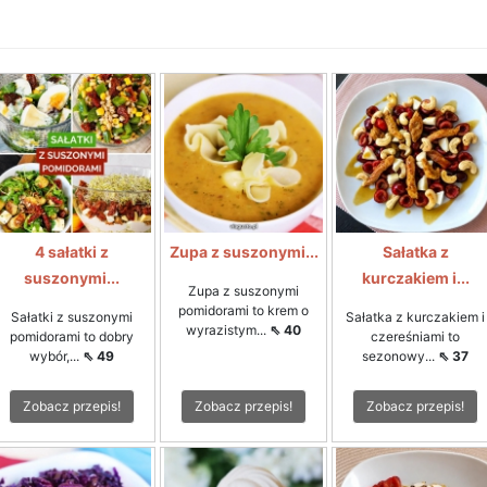
4 sałatki z
Zupa z suszonymi...
Sałatka z
suszonymi...
kurczakiem i...
Zupa z suszonymi
pomidorami to krem o
Sałatki z suszonymi
Sałatka z kurczakiem i
wyrazistym...
⇖ 40
pomidorami to dobry
czereśniami to
wybór,...
⇖ 49
sezonowy...
⇖ 37
Zobacz przepis!
Zobacz przepis!
Zobacz przepis!