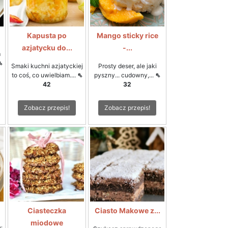
Kapusta po
Mango sticky rice
azjatycku do...
-...
m
⇖
Smaki kuchni azjatyckiej
Prosty deser, ale jaki
to coś, co uwielbiam....
⇖
pyszny... cudowny,...
⇖
42
32
Zobacz przepis!
Zobacz przepis!
Ciasteczka
Ciasto Makowe z...
miodowe