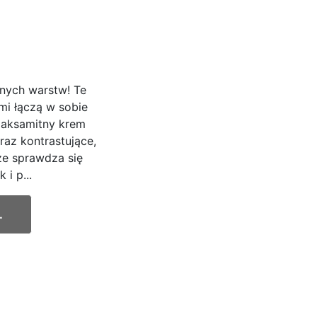
znych warstw! Te
mi łączą w sobie
, aksamitny krem
az kontrastujące,
ze sprawdza się
 i p...
.