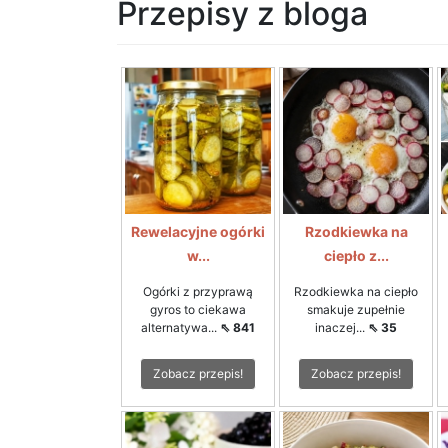
Przepisy z bloga
Rewelacyjne ogórki
Rzodkiewka na
w...
ciepło z...
Ogórki z przyprawą
Rzodkiewka na ciepło
gyros to ciekawa
smakuje zupełnie
alternatywa...
⇖ 841
inaczej...
⇖ 35
Zobacz przepis!
Zobacz przepis!