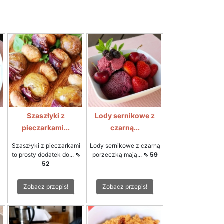
Szaszłyki z
Lody sernikowe z
pieczarkami...
czarną...
Szaszłyki z pieczarkami
Lody sernikowe z czarną
to prosty dodatek do...
⇖
porzeczką mają...
⇖ 59
52
Zobacz przepis!
Zobacz przepis!