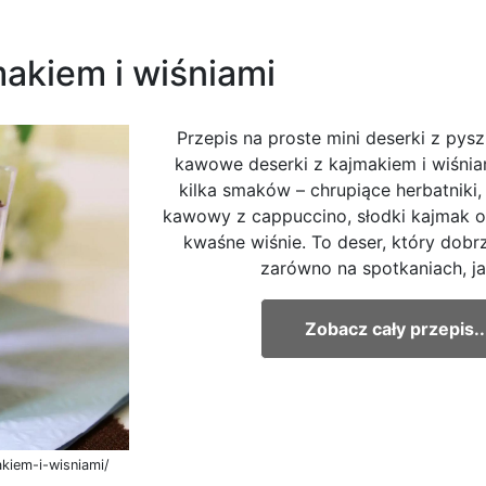
akiem i wiśniami
Przepis na proste mini deserki z pys
kawowe deserki z kajmakiem i wiśnia
kilka smaków – chrupiące herbatniki
kawowy z cappuccino, słodki kajmak or
kwaśne wiśnie. To deser, który dobr
zarówno na spotkaniach, jak
Zobacz cały przepis..
kiem-i-wisniami/