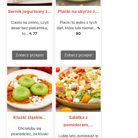
Sernik jogurtowy z...
Placki na skyrze z...
Ciasto na zimno, czyli
Placki to jedno z tych
deser bez piekarnika,
dań, które lubi niemal...
⇖
to...
⇖ 77
90
Zobacz przepis!
Zobacz przepis!
Kluski śląskie...
Sałatka z
pomidorem,...
Chciałoby się
powiedzieć, że kluski
Lubię lato, ponieważ w