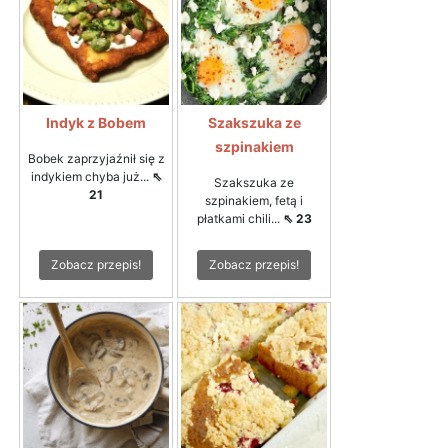
Indyk z Bobem
Szakszuka ze
szpinakiem
Bobek zaprzyjaźnił się z
indykiem chyba już...
⇖
Szakszuka ze
21
szpinakiem, fetą i
płatkami chili...
⇖ 23
Zobacz przepis!
Zobacz przepis!