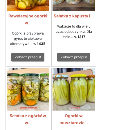
Rewelacyjne ogórki
Sałatka z kapusty i...
w...
Wakacje to dla wielu
czas odpoczynku. Dla
Ogórki z przyprawą
mnie...
⇖ 1317
gyros to ciekawa
alternatywa...
⇖ 1435
Zobacz przepis!
Zobacz przepis!
Sałatka z ogórków
Ogórki w
w...
musztardzie...