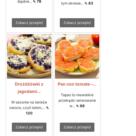
śląskie...
⇖ 78
tym okresie...
⇖ 83
Zobacz przepis!
Zobacz przepis!
Drożdżówki z
Pan con tomate –...
jagodami...
Tapas to niewielkie
przekąski serwowane
W sezonie na świeże
w...
⇖ 66
owoce, czyli latem,...
⇖
120
Zobacz przepis!
Zobacz przepis!