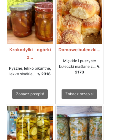
Krokodylki - ogórki
Domowe bułeczki...
z...
Miękkie i puszyste
bułeczki maślane z...
⇖
Pyszne, lekko pikantne,
2173
lekko słodkie,...
⇖ 2318
Zobacz przepis!
Zobacz przepis!