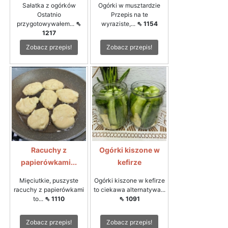
Sałatka z ogórków
Ogórki w musztardzie
Ostatnio
Przepis na te
przygotowywałem...
⇖
wyraziste,...
⇖ 1154
1217
Zobacz przepis!
Zobacz przepis!
Racuchy z
Ogórki kiszone w
papierówkami...
kefirze
Mięciutkie, puszyste
Ogórki kiszone w kefirze
racuchy z papierówkami
to ciekawa alternatywa...
to...
⇖ 1110
⇖ 1091
Zobacz przepis!
Zobacz przepis!