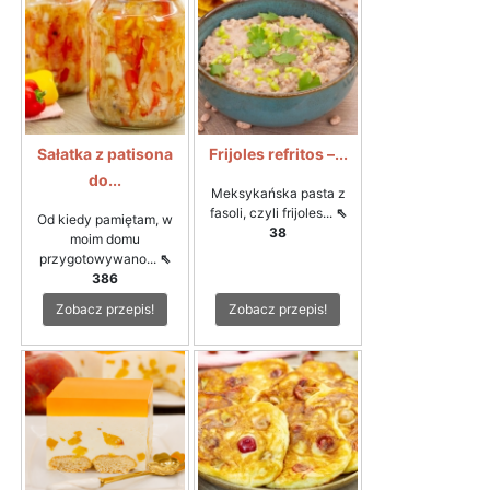
Sałatka z patisona
Frijoles refritos –...
do...
Meksykańska pasta z
fasoli, czyli frijoles...
⇖
Od kiedy pamiętam, w
38
moim domu
przygotowywano...
⇖
386
Zobacz przepis!
Zobacz przepis!