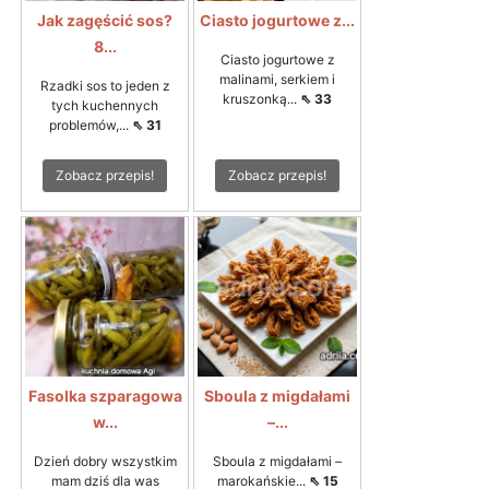
Jak zagęścić sos?
Ciasto jogurtowe z...
8...
Ciasto jogurtowe z
malinami, serkiem i
Rzadki sos to jeden z
kruszonką...
⇖ 33
tych kuchennych
problemów,...
⇖ 31
Zobacz przepis!
Zobacz przepis!
Fasolka szparagowa
Sboula z migdałami
w...
–...
Dzień dobry wszystkim
Sboula z migdałami –
mam dziś dla was
marokańskie...
⇖ 15