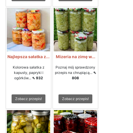
Najlepsza sałatka z...
Mizeria na zimę w...
Kolorowa sałatka z
Poznaj mój sprawdzony
kapusty, papryki i
przepis na chrupiącą...
⇖
ogórków...
⇖ 932
808
Zobacz przepis!
Zobacz przepis!