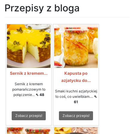
Przepisy z bloga
Sernik z kremem...
Kapusta po
azjatycku do...
Sernik z kremem
pomarańczowym to
Smaki kuchni azjatyckiej
połączenie...
⇖ 48
to coś, co uwielbiam....
⇖
61
Zobacz przepis!
Zobacz przepis!