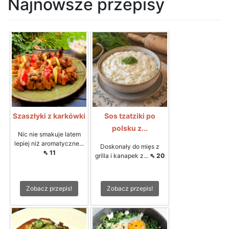
Najnowsze przepisy
Szaszłyki z karkówki
Sos tzatziki po
polsku z...
Nic nie smakuje latem
lepiej niż aromatyczne...
Doskonały do mięs z
⇖ 11
grilla i kanapek z...
⇖ 20
Zobacz przepis!
Zobacz przepis!