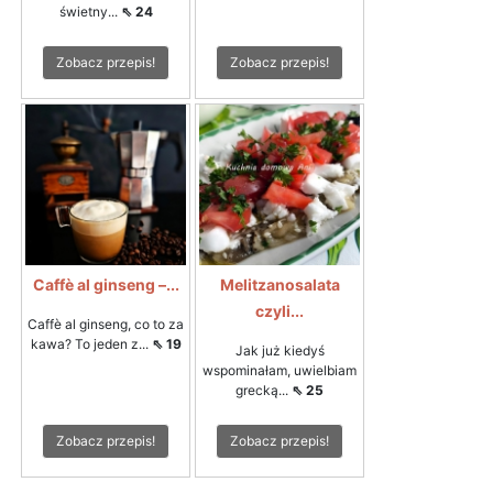
świetny...
⇖ 24
Zobacz przepis!
Zobacz przepis!
Caffè al ginseng –...
Melitzanosalata
czyli...
Caffè al ginseng, co to za
kawa? To jeden z...
⇖ 19
Jak już kiedyś
wspominałam, uwielbiam
grecką...
⇖ 25
Zobacz przepis!
Zobacz przepis!