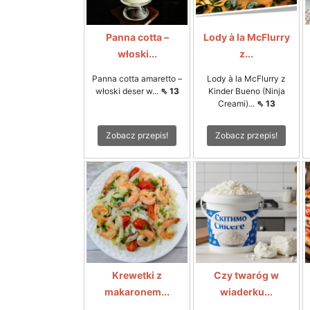
Panna cotta –
Lody à la McFlurry
włoski...
z...
Panna cotta amaretto –
Lody à la McFlurry z
włoski deser w...
⇖ 13
Kinder Bueno (Ninja
Creami)...
⇖ 13
Zobacz przepis!
Zobacz przepis!
Krewetki z
Czy twaróg w
makaronem...
wiaderku...