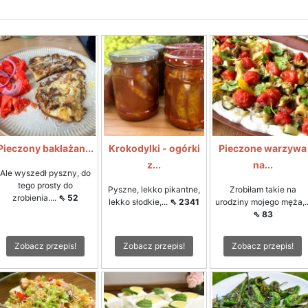
Pieczony bakłażan...
Krokodylki - ogórki
Pieczone warzywa
z...
na...
Ale wyszedł pyszny, do
tego prosty do
Pyszne, lekko pikantne,
Zrobiłam takie na
zrobienia....
⇖ 52
lekko słodkie,...
⇖ 2341
urodziny mojego męża,..
⇖ 83
Zobacz przepis!
Zobacz przepis!
Zobacz przepis!