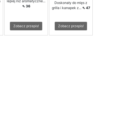
a
lepiej niż aromatyczne...
Doskonały do mięs z
⇖ 36
grilla i kanapek z...
⇖ 47
Zobacz przepis!
Zobacz przepis!