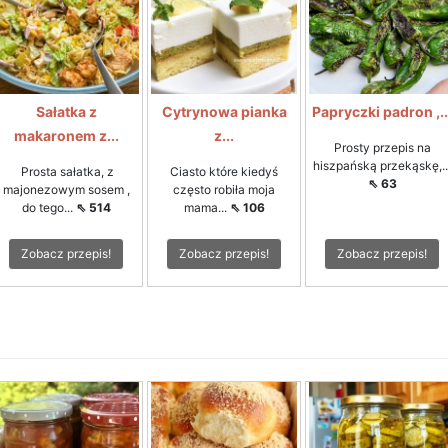
Sałatka z
Cytrynowa pianka
Papryczki padron ,..
makaronem z...
z...
Prosty przepis na
hiszpańską przekąskę,..
Prosta sałatka, z
Ciasto które kiedyś
⇖ 63
majonezowym sosem ,
często robiła moja
do tego...
⇖ 514
mama...
⇖ 106
Zobacz przepis!
Zobacz przepis!
Zobacz przepis!