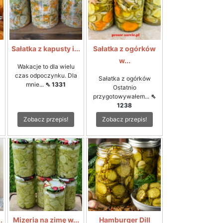
i
Sałatka z kapusty i...
Sałatka z ogórków
w...
Wakacje to dla wielu
czas odpoczynku. Dla
Sałatka z ogórków
mnie...
⇖ 1331
Ostatnio
przygotowywałem...
⇖
1238
Zobacz przepis!
Zobacz przepis!
.
Mizeria na zimę w...
Hamburger Dill