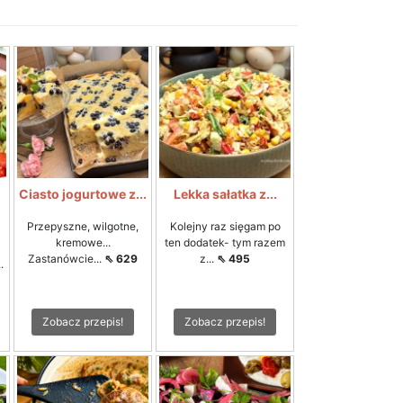
Ciasto jogurtowe z...
Lekka sałatka z...
Przepyszne, wilgotne,
Kolejny raz sięgam po
kremowe...
ten dodatek- tym razem
Zastanówcie...
⇖ 629
z...
⇖ 495
.
Zobacz przepis!
Zobacz przepis!