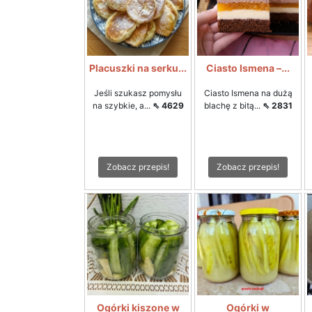
Placuszki na serku...
Ciasto Ismena –...
Jeśli szukasz pomysłu
Ciasto Ismena na dużą
na szybkie, a...
⇖ 4629
blachę z bitą...
⇖ 2831
Zobacz przepis!
Zobacz przepis!
Ogórki kiszone w
Ogórki w