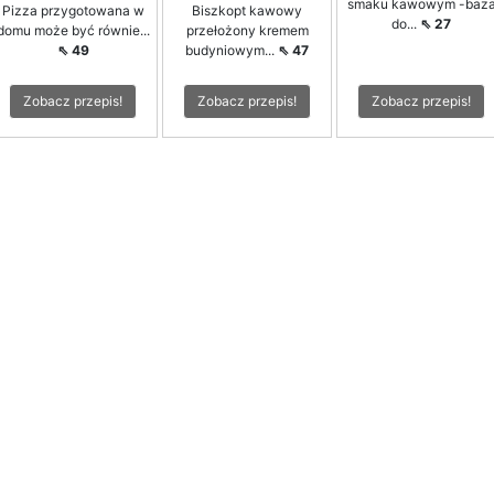
smaku kawowym -baz
Pizza przygotowana w
Biszkopt kawowy
do...
⇖ 27
domu może być równie...
przełożony kremem
⇖ 49
budyniowym...
⇖ 47
Zobacz przepis!
Zobacz przepis!
Zobacz przepis!