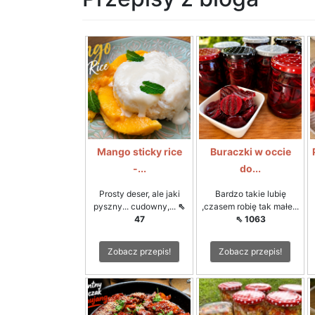
Mango sticky rice
Buraczki w occie
-...
do...
Prosty deser, ale jaki
Bardzo takie lubię
pyszny... cudowny,...
⇖
,czasem robię tak małe...
47
⇖ 1063
Zobacz przepis!
Zobacz przepis!