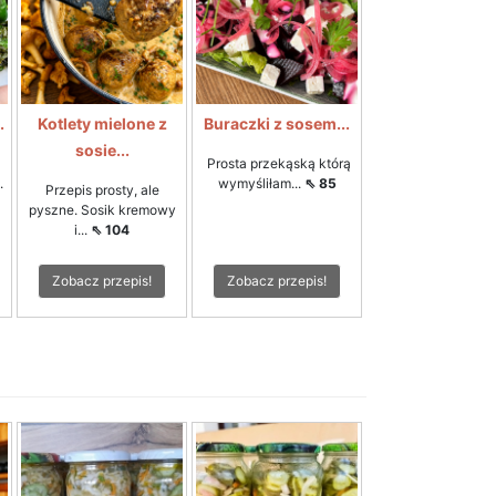
.
Kotlety mielone z
Buraczki z sosem...
sosie...
Prosta przekąską którą
.
wymyśliłam...
⇖ 85
Przepis prosty, ale
pyszne. Sosik kremowy
i...
⇖ 104
Zobacz przepis!
Zobacz przepis!