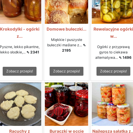
Krokodylki - ogórki
Domowe bułeczki...
Rewelacyjne ogórk
z...
w...
Miękkie i puszyste
bułeczki maślane z...
⇖
Pyszne, lekko pikantne,
Ogórki z przyprawą
2195
lekko słodkie,...
⇖ 2341
gyros to ciekawa
alternatywa...
⇖ 1496
Zobacz przepis!
Zobacz przepis!
Zobacz przepis!
Racuchy z
Buraczki w occie
Najlepsza sałatka z..