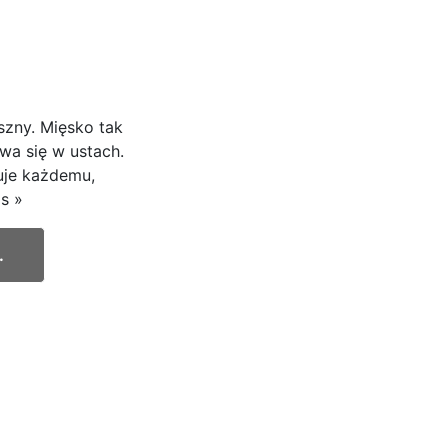
szny. Mięsko tak
wa się w ustach.
uje każdemu,
s »
.