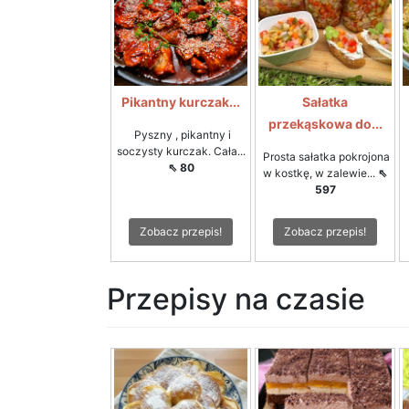
Pikantny kurczak...
Sałatka
przekąskowa do...
Pyszny , pikantny i
soczysty kurczak. Cała...
Prosta sałatka pokrojona
⇖ 80
w kostkę, w zalewie...
⇖
597
Zobacz przepis!
Zobacz przepis!
Przepisy na czasie