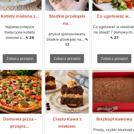
Kotlety mielone z...
Słodkie przekąski
Co ugotować w...
na...
Najsmaczniejsze
Co ugotować w niedziel
tradycyjne kotlety
na obiad? 7 domowych..
artykuł sponsorowany
mielone z...
⇖ 26
⇖ 27
Słodkie przekąski na...
⇖
17
Zobacz przepis!
Zobacz przepis!
Zobacz przepis!
Domowa pizza –
Ciasto Kawa z
Biszkopt kawowy
przepis...
mlekiem
Prosty, szybki biszkopt 