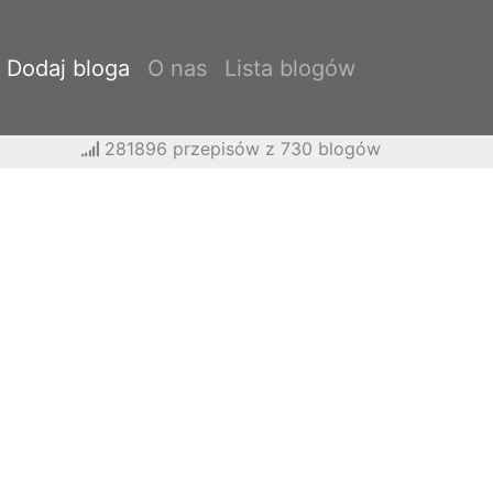
Dodaj bloga
O nas
Lista blogów
281896 przepisów z 730 blogów