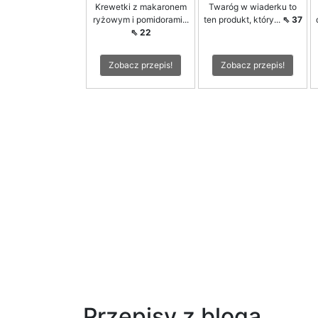
Krewetki z makaronem
Twaróg w wiaderku to
ryżowym i pomidorami...
ten produkt, który...
⇖ 37
⇖ 22
Zobacz przepis!
Zobacz przepis!
Przepisy z bloga