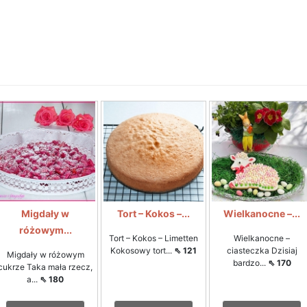
Migdały w
Tort – Kokos –...
Wielkanocne –...
różowym...
Tort – Kokos – Limetten
Wielkanocne –
Kokosowy tort...
⇖ 121
ciasteczka Dzisiaj
Migdały w różowym
bardzo...
⇖ 170
cukrze Taka mała rzecz,
a...
⇖ 180