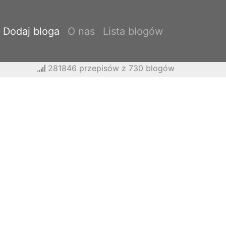
Dodaj bloga
O nas
Lista blogów
281846 przepisów z 730 blogów