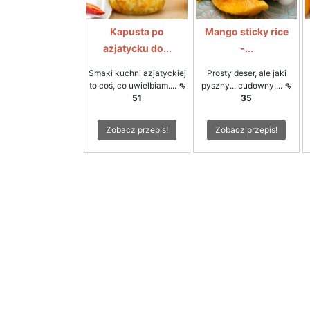
Kapusta po
Mango sticky rice
azjatycku do...
-...
Smaki kuchni azjatyckiej
Prosty deser, ale jaki
to coś, co uwielbiam....
⇖
pyszny... cudowny,...
⇖
51
35
Zobacz przepis!
Zobacz przepis!