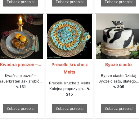
Zobacz przepis!
Zobacz przepis!
Zobacz przepis!
Kwaśna pieczeń –...
Precelki kruche z
Bycze ciasto
Melts
Kwaśna pieczeń –
Bycze ciasto Dzisiaj
Sauerbraten Jak zrobić...
Bycze ciasto, dlatego...
Precelki kruche z Melts
⇖ 151
⇖ 205
Kolejna propozycja...
⇖
215
Zobacz przepis!
Zobacz przepis!
Zobacz przepis!