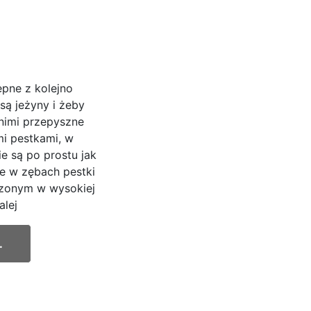
pne z kolejno
ą jeżyny i żeby
 nimi przepyszne
i pestkami, w
e są po prostu jak
e w zębach pestki
czonym w wysokiej
alej
.