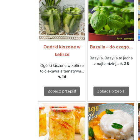
Ogórki kiszone w
Bazylia – do czego...
kefirze
Bazylia. Bazylia to jedna
z najbardziej...
⇖ 28
Ogórki kiszone w kefirze
to ciekawa alternatywa...
⇖ 14
Zobacz przepis!
Zobacz przepis!