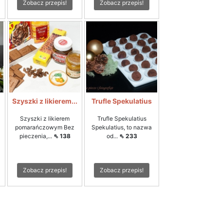
Zobacz przepis!
Zobacz przepis!
Szyszki z likierem...
Trufle Spekulatius
Szyszki z likierem
Trufle Spekulatius
pomarańczowym Bez
Spekulatius, to nazwa
pieczenia,...
⇖ 138
od...
⇖ 233
Zobacz przepis!
Zobacz przepis!