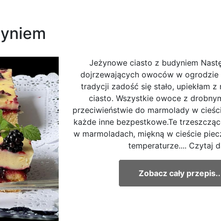
dyniem
Jeżynowe ciasto z budyniem Nastę
dojrzewających owoców w ogrodzie s
tradycji zadość się stało, upiekłam z
ciasto. Wszystkie owoce z drobnym
przeciwieństwie do marmolady w cieści
każde inne bezpestkowe.Te trzeszcząc
w marmoladach, miękną w cieście pie
temperaturze.... Czytaj d
Zobacz cały przepis..