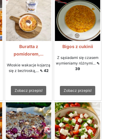
Buratta z
Bigos z cukinii
pomidorem,...
Z sąsiadami się czasem
wymieniamy różnymi...
⇖
Włoskie wakacje kojarzą
39
się z beztroską,...
⇖ 42
Zobacz przepis!
Zobacz przepis!