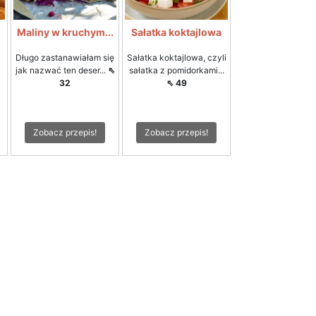
i
Maliny w kruchym...
Sałatka koktajlowa
Długo zastanawiałam się
Sałatka koktajlowa, czyli
jak nazwać ten deser...
⇖
sałatka z pomidorkami...
32
⇖ 49
Zobacz przepis!
Zobacz przepis!