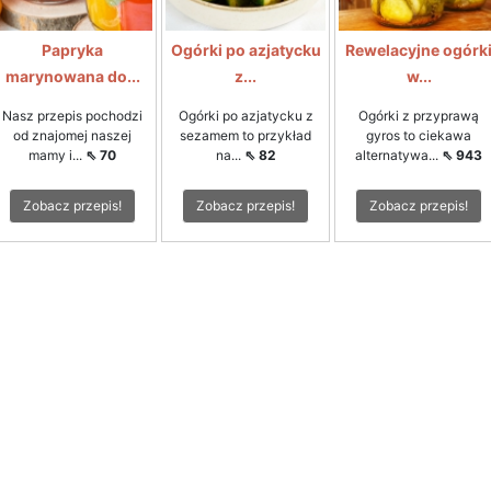
Papryka
Ogórki po azjatycku
Rewelacyjne ogórk
marynowana do...
z...
w...
Nasz przepis pochodzi
Ogórki po azjatycku z
Ogórki z przyprawą
od znajomej naszej
sezamem to przykład
gyros to ciekawa
mamy i...
⇖ 70
na...
⇖ 82
alternatywa...
⇖ 943
Zobacz przepis!
Zobacz przepis!
Zobacz przepis!