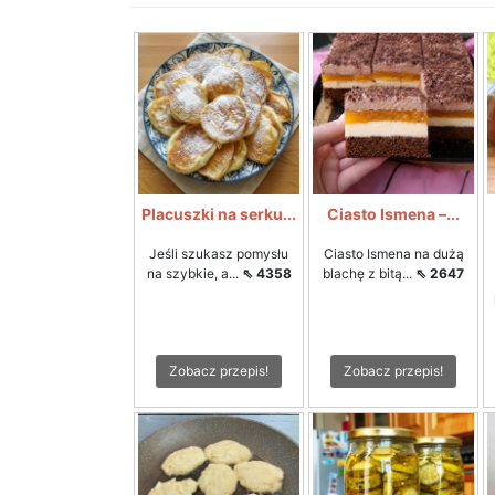
Placuszki na serku...
Ciasto Ismena –...
Jeśli szukasz pomysłu
Ciasto Ismena na dużą
na szybkie, a...
⇖ 4358
blachę z bitą...
⇖ 2647
Zobacz przepis!
Zobacz przepis!