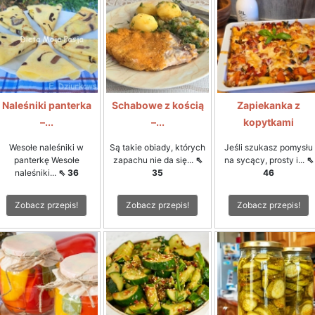
Naleśniki panterka
Schabowe z kością
Zapiekanka z
–...
–...
kopytkami
Wesołe naleśniki w
Są takie obiady, których
Jeśli szukasz pomysłu
panterkę Wesołe
zapachu nie da się...
⇖
na sycący, prosty i...
⇖
naleśniki...
⇖ 36
35
46
Zobacz przepis!
Zobacz przepis!
Zobacz przepis!