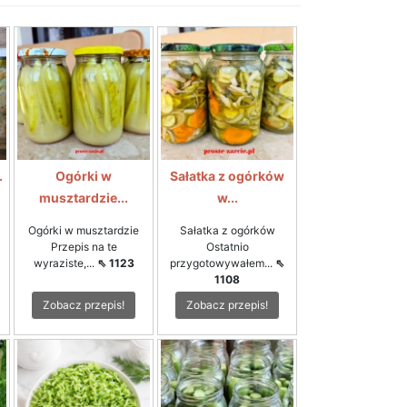
.
Ogórki w
Sałatka z ogórków
musztardzie...
w...
Ogórki w musztardzie
Sałatka z ogórków
Przepis na te
Ostatnio
wyraziste,...
⇖ 1123
przygotowywałem...
⇖
1108
Zobacz przepis!
Zobacz przepis!