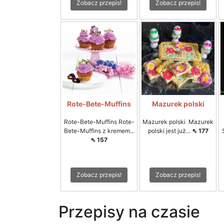
Zobacz przepis!
Zobacz przepis!
Rote-Bete-Muffins
Mazurek polski
Rote-Bete-Muffins Rote-
Mazurek polski Mazurek
Bete-Muffins z kremem...
polski jest już...
⇖ 177
⇖ 157
Zobacz przepis!
Zobacz przepis!
Przepisy na czasie