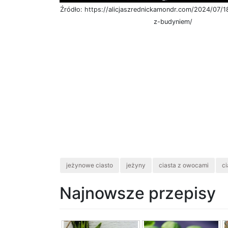
Źródło: https://alicjaszrednickamondr.com/2024/07/1
z-budyniem/
jeżynowe ciasto
jeżyny
ciasta z owocami
ci
Najnowsze przepisy