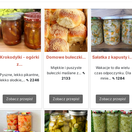
Krokodylki - ogórki
Domowe bułeczki...
Sałatka z kapusty i..
z...
Miękkie i puszyste
Wakacje to dla wielu
bułeczki maślane z...
⇖
czas odpoczynku. Dla
Pyszne, lekko pikantne,
2133
mnie...
⇖ 1284
lekko słodkie,...
⇖ 2246
Zobacz przepis!
Zobacz przepis!
Zobacz przepis!