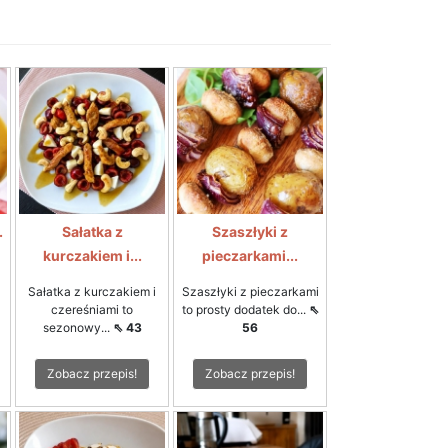
.
Sałatka z
Szaszłyki z
kurczakiem i...
pieczarkami...
Sałatka z kurczakiem i
Szaszłyki z pieczarkami
czereśniami to
to prosty dodatek do...
⇖
sezonowy...
⇖ 43
56
Zobacz przepis!
Zobacz przepis!