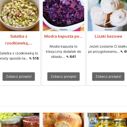
Sałatka z
Modra kapusta po...
Lizaki bezowe
rzodkiewką,...
Modra kapusta to
Jeżeli zostanie Ci białk
klasyczny dodatek do
po przygotowaniu...
⇖ 4
Sałatka z rzodkiewką to
obiadu....
⇖ 641
prosty sposób na...
⇖ 518
Zobacz przepis!
Zobacz przepis!
Zobacz przepis!