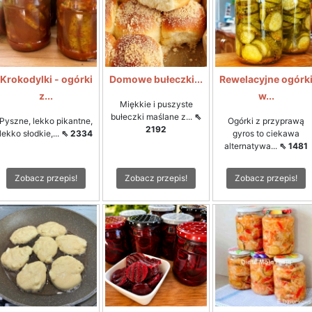
Krokodylki - ogórki
Domowe bułeczki...
Rewelacyjne ogórk
z...
w...
Miękkie i puszyste
bułeczki maślane z...
⇖
Pyszne, lekko pikantne,
Ogórki z przyprawą
2192
lekko słodkie,...
⇖ 2334
gyros to ciekawa
alternatywa...
⇖ 1481
Zobacz przepis!
Zobacz przepis!
Zobacz przepis!