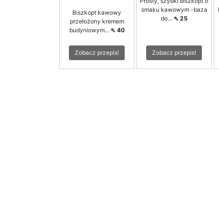
Prosty, szybki biszkopt o
smaku kawowym -baza
Biszkopt kawowy
do...
⇖ 25
przełożony kremem
budyniowym...
⇖ 40
Zobacz przepis!
Zobacz przepis!