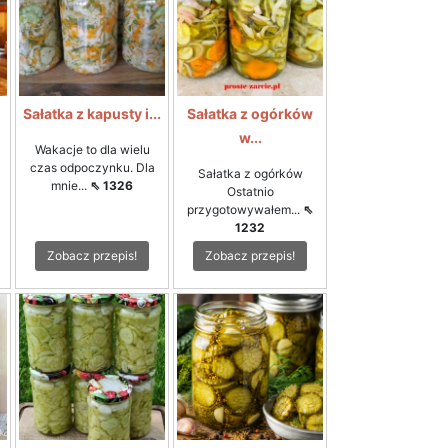
i
Sałatka z kapusty i...
Sałatka z ogórków
w...
Wakacje to dla wielu
czas odpoczynku. Dla
Sałatka z ogórków
mnie...
⇖ 1326
Ostatnio
przygotowywałem...
⇖
1232
Zobacz przepis!
Zobacz przepis!