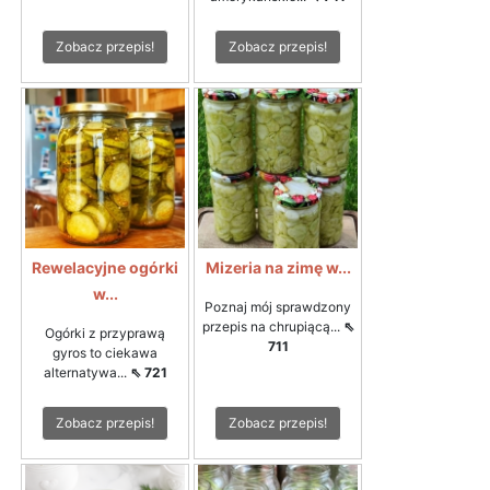
Zobacz przepis!
Zobacz przepis!
Rewelacyjne ogórki
Mizeria na zimę w...
w...
Poznaj mój sprawdzony
przepis na chrupiącą...
⇖
Ogórki z przyprawą
711
gyros to ciekawa
alternatywa...
⇖ 721
Zobacz przepis!
Zobacz przepis!