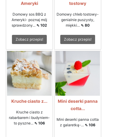
Ameryki
tostowy
Domowy sos BBQ z
Domowy chleb tostowy-
Ameryki- poznaj mój
genialnie puszysty,
sprawdzony...
⇖ 102
miękki...
⇖ 80
Zobacz przepis!
Zobacz przepis!
Kruche ciasto z...
Mini deserki panna
cotta...
Kruche ciasto z
rabarbarem i budyniem-
Mini deserki panna cotta
to pyszne...
⇖ 106
z galaretką-...
⇖ 106