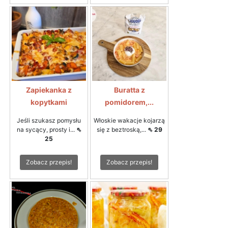
Zapiekanka z
Buratta z
kopytkami
pomidorem,...
Jeśli szukasz pomysłu
Włoskie wakacje kojarzą
na sycący, prosty i...
⇖
się z beztroską,...
⇖ 29
25
Zobacz przepis!
Zobacz przepis!