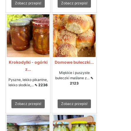
Zobacz przepis!
Zobacz przepis!
Krokodylki - ogórki
Domowe bułeczki...
z...
Miękkie i puszyste
bułeczki maślane z...
⇖
Pyszne, lekko pikantne,
2123
lekko słodkie,...
⇖ 2236
Zobacz przepis!
Zobacz przepis!