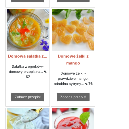
Domowa sałatka z...
Domowe żelki z
mango
Sałatka z ogórków-
domowy przepis na...
⇖
Domowe żelki -
57
prawdziwe mango,
odrobina cytryny...
⇖ 76
Zobacz przepis!
Zobacz przepis!