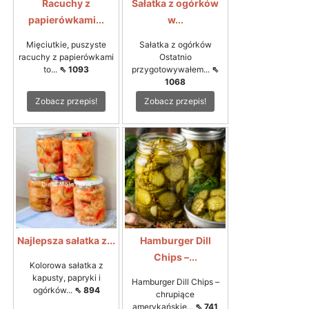
Racuchy z
Sałatka z ogórków
papierówkami...
w...
Mięciutkie, puszyste
Sałatka z ogórków
racuchy z papierówkami
Ostatnio
to...
⇖ 1093
przygotowywałem...
⇖
1068
Zobacz przepis!
Zobacz przepis!
Najlepsza sałatka z...
Hamburger Dill
Chips –...
Kolorowa sałatka z
kapusty, papryki i
Hamburger Dill Chips –
ogórków...
⇖ 894
chrupiące
amerykańskie...
⇖ 741