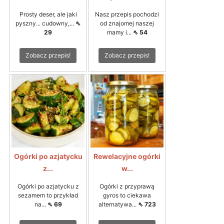
Prosty deser, ale jaki
Nasz przepis pochodzi
pyszny... cudowny,...
⇖
od znajomej naszej
29
mamy i...
⇖ 54
Zobacz przepis!
Zobacz przepis!
Ogórki po azjatycku
Rewelacyjne ogórki
z...
w...
Ogórki po azjatycku z
Ogórki z przyprawą
sezamem to przykład
gyros to ciekawa
na...
⇖ 69
alternatywa...
⇖ 723