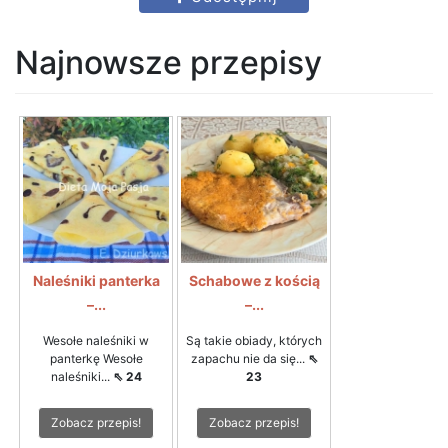
Najnowsze przepisy
Naleśniki panterka
Schabowe z kością
–...
–...
Wesołe naleśniki w
Są takie obiady, których
panterkę Wesołe
zapachu nie da się...
⇖
naleśniki...
⇖ 24
23
Zobacz przepis!
Zobacz przepis!