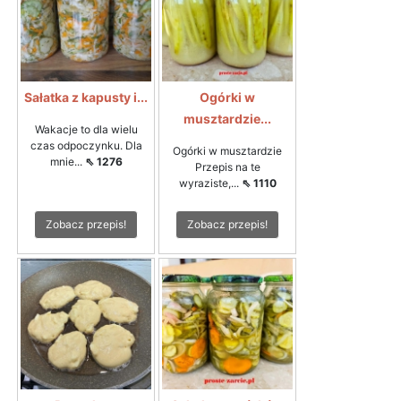
Sałatka z kapusty i...
Ogórki w
musztardzie...
Wakacje to dla wielu
czas odpoczynku. Dla
Ogórki w musztardzie
mnie...
⇖ 1276
Przepis na te
wyraziste,...
⇖ 1110
Zobacz przepis!
Zobacz przepis!