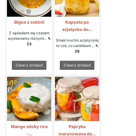
Bigos z cukinii
Kapusta po
azjatycku do...
Z sąsiadami się czasem
wymieniamy różnymi...
⇖
Smaki kuchni azjatyckiej
23
to coś, co uwielbiam....
⇖
28
Zobacz przepis!
Zobacz przepis!
Mango sticky rice
Papryka
-...
marynowana do...