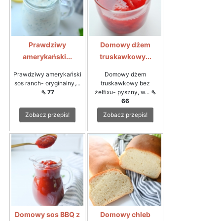
Prawdziwy
Domowy dżem
amerykański...
truskawkowy...
Prawdziwy amerykański
Domowy dżem
sos ranch- oryginalny,...
truskawkowy bez
⇖ 77
żelfixu- pyszny, w...
⇖
66
Zobacz przepis!
Zobacz przepis!
Domowy sos BBQ z
Domowy chleb