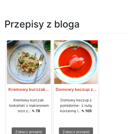
Przepisy z bloga
Kremowy kurczak...
Domowy keczup z...
Kremowy kurczak
Domowy keczup z
toskański z makaronem
pomidorów- z nutą
orzo z...
⇖ 78
korzenną i...
⇖ 105
Zobacz przepis!
Zobacz przepis!