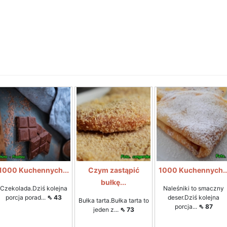
1000 Kuchennych...
Czym zastąpić
1000 Kuchennych..
bułkę...
Czekolada.Dziś kolejna
Naleśniki to smaczny
porcja porad...
⇖ 43
deser.Dziś kolejna
Bułka tarta.Bułka tarta to
porcja...
⇖ 87
jeden z...
⇖ 73