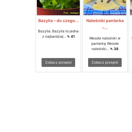
Bazylia – do czego...
Naleśniki panterka
–...
Bazylia. Bazylia to jedna
z najbardziej...
⇖ 41
Wesołe naleśniki w
panterkę Wesołe
naleśniki...
⇖ 38
Zobacz przepis!
Zobacz przepis!