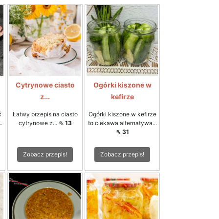
Cytrynowe ciasto
Ogórki kiszone w
z...
kefirze
ć
Łatwy przepis na ciasto
Ogórki kiszone w kefirze
.
cytrynowe z...
⇖ 13
to ciekawa alternatywa...
⇖ 31
Zobacz przepis!
Zobacz przepis!