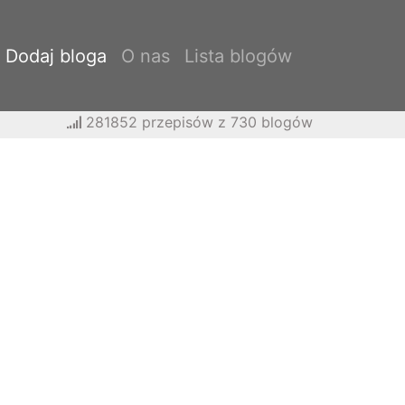
Dodaj bloga
O nas
Lista blogów
281852 przepisów z 730 blogów