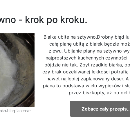
wno - krok po kroku.
Białka ubite na sztywno.Drobny błąd lu
całą pianę ubitą z białek będzie mo
zlewu. Ubijanie piany na sztywno wy
najprostszych kuchennych czynności 
pójdzie nie tak. Zbyt rzadkie białka, o
czy brak oczekiwanej lekkości potrafią
nawet najlepiej zaplanowany deser. A
piana to podstawa wielu wypieków i sł
przez biszkopty, aż po delik
Zobacz cały przepis..
ak-ubic-piane-na-