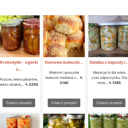
Krokodylki - ogórki
Domowe bułeczki...
Sałatka z kapusty i..
z...
Miękkie i puszyste
Wakacje to dla wielu
bułeczki maślane z...
⇖
czas odpoczynku. Dla
Pyszne, lekko pikantne,
2140
mnie...
⇖ 1285
lekko słodkie,...
⇖ 2250
Zobacz przepis!
Zobacz przepis!
Zobacz przepis!