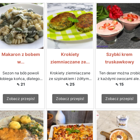
Makaron z bobem
Krokiety
Szybki krem
w...
ziemniaczane ze...
truskawkowy
Sezon na bób powoli
Krokiety ziemniaczane
Ten deser można zrobi
dobiega końca, dlatego...
ze szpinakiem i żółtym...
z każdymi owocami ale..
⇖ 21
⇖ 25
⇖ 15
Zobacz przepis!
Zobacz przepis!
Zobacz przepis!