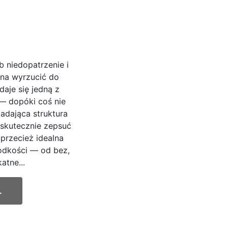
b niedopatrzenie i
żna wyrzucić do
daje się jedną z
— dopóki coś nie
padająca struktura
 skutecznie zepsuć
 przecież idealna
odkości — od bez,
atne...
.