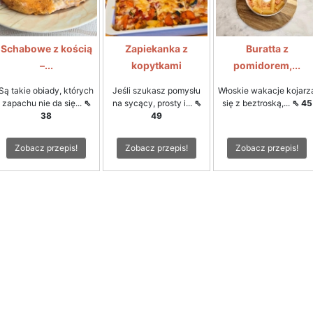
Schabowe z kością
Zapiekanka z
Buratta z
–...
kopytkami
pomidorem,...
Są takie obiady, których
Jeśli szukasz pomysłu
Włoskie wakacje kojarz
zapachu nie da się...
⇖
na sycący, prosty i...
⇖
się z beztroską,...
⇖ 45
38
49
Zobacz przepis!
Zobacz przepis!
Zobacz przepis!