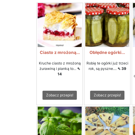
Ciasto z mrożoną...
Obłędne ogórki...
Kruche ciasto z mrożoną
Robię te ogórki już trzeci
żurawiną i pianką to...
⇖
rok, są pyszne....
⇖ 39
14
Zobacz przepis!
Zobacz przepis!