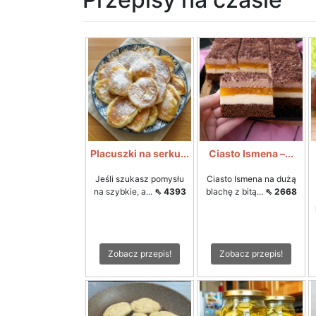
Placuszki na serku...
Ciasto Ismena –...
Jeśli szukasz pomysłu
Ciasto Ismena na dużą
na szybkie, a...
⇖ 4393
blachę z bitą...
⇖ 2668
Zobacz przepis!
Zobacz przepis!