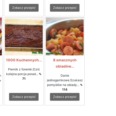
Zobacz przepis!
Zobacz przepis!
1000 Kuchennych...
8 smacznych
obiadów...
Piernik z foremki.Dziś
kolejna porcja porad...
⇖
m
Danie
71
⇖
jednogarnkowe.Szukasz
pomysłów na obiady...
⇖
114
Zobacz przepis!
Zobacz przepis!