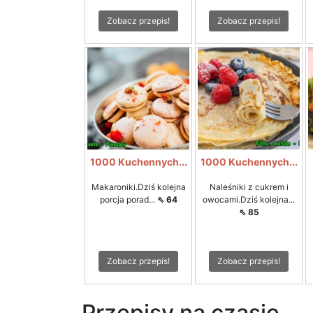
Zobacz przepis!
Zobacz przepis!
1000 Kuchennych...
1000 Kuchennych...
Makaroniki.Dziś kolejna
Naleśniki z cukrem i
porcja porad...
⇖ 64
owocami.Dziś kolejna...
⇖ 85
Zobacz przepis!
Zobacz przepis!
Przepisy na czasie