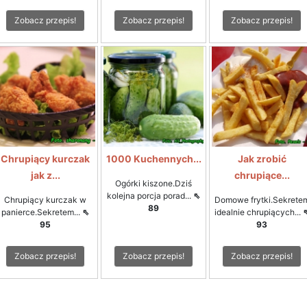
Zobacz przepis!
Zobacz przepis!
Zobacz przepis!
Chrupiący kurczak
1000 Kuchennych...
Jak zrobić
jak z...
chrupiące...
Ogórki kiszone.Dziś
kolejna porcja porad...
⇖
Chrupiący kurczak w
Domowe frytki.Sekrete
89
panierce.Sekretem...
⇖
idealnie chrupiących...
95
93
Zobacz przepis!
Zobacz przepis!
Zobacz przepis!