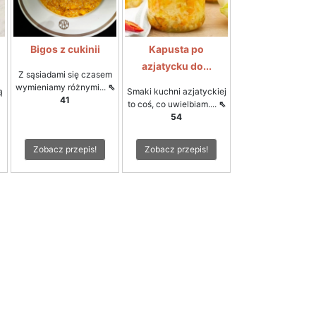
Bigos z cukinii
Kapusta po
azjatycku do...
Z sąsiadami się czasem
wymieniamy różnymi...
⇖
ą
Smaki kuchni azjatyckiej
41
to coś, co uwielbiam....
⇖
54
Zobacz przepis!
Zobacz przepis!