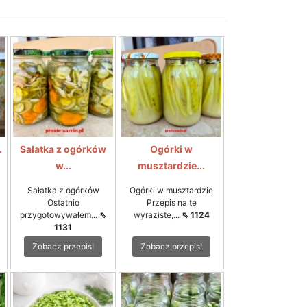
.
Sałatka z ogórków
Ogórki w
w...
musztardzie...
Sałatka z ogórków
Ogórki w musztardzie
Ostatnio
Przepis na te
przygotowywałem...
⇖
wyraziste,...
⇖ 1124
1131
Zobacz przepis!
Zobacz przepis!