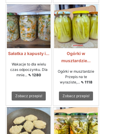
Sałatka z kapusty i...
Ogórki w
musztardzie...
Wakacje to dla wielu
czas odpoczynku. Dla
Ogórki w musztardzie
mnie...
⇖ 1280
Przepis na te
wyraziste,...
⇖ 1118
Zobacz przepis!
Zobacz przepis!