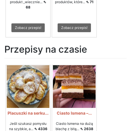
produkt „wiecznie...
⇖
produktów, które...
⇖ 71
68
Zobacz przepis!
Zobacz przepis!
Przepisy na czasie
Placuszki na serku...
Ciasto Ismena –...
Jeśli szukasz pomysłu
Ciasto Ismena na dużą
na szybkie, a...
⇖ 4336
blachę z bitą...
⇖ 2638