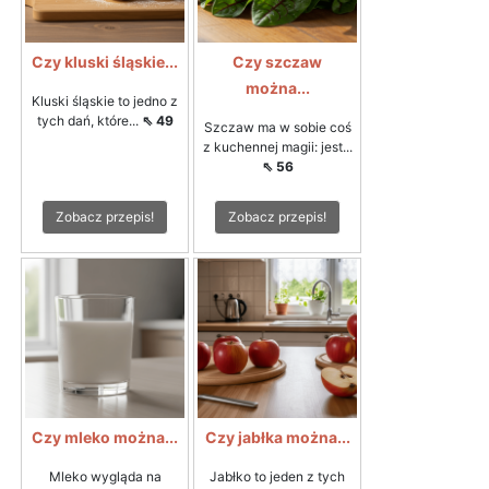
Czy kluski śląskie...
Czy szczaw
można...
Kluski śląskie to jedno z
tych dań, które...
⇖ 49
Szczaw ma w sobie coś
z kuchennej magii: jest...
⇖ 56
Zobacz przepis!
Zobacz przepis!
Czy mleko można...
Czy jabłka można...
Mleko wygląda na
Jabłko to jeden z tych