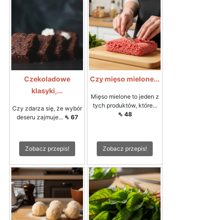
Czekoladowe
Czy mięso mielone...
klasyki,...
Mięso mielone to jeden z
tych produktów, które...
Czy zdarza się, że wybór
⇖ 48
deseru zajmuje...
⇖ 67
Zobacz przepis!
Zobacz przepis!