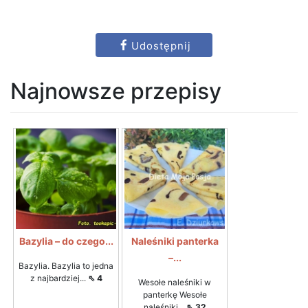
Udostępnij
Najnowsze przepisy
Bazylia – do czego...
Naleśniki panterka
–...
Bazylia. Bazylia to jedna
z najbardziej...
⇖ 4
Wesołe naleśniki w
panterkę Wesołe
naleśniki...
⇖ 32