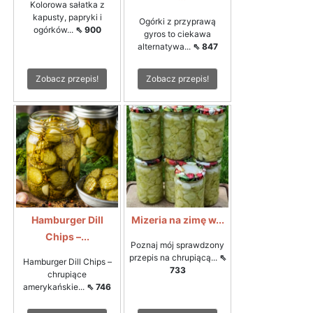
Kolorowa sałatka z
kapusty, papryki i
Ogórki z przyprawą
ogórków...
⇖ 900
gyros to ciekawa
alternatywa...
⇖ 847
Zobacz przepis!
Zobacz przepis!
Hamburger Dill
Mizeria na zimę w...
Chips –...
Poznaj mój sprawdzony
przepis na chrupiącą...
⇖
Hamburger Dill Chips –
733
chrupiące
amerykańskie...
⇖ 746