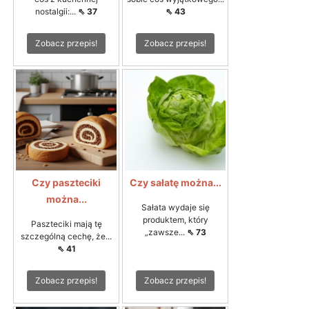
nostalgii:...
⇖ 37
⇖ 43
Zobacz przepis!
Zobacz przepis!
Czy paszteciki
Czy sałatę można...
można...
Sałata wydaje się
produktem, który
Paszteciki mają tę
„zawsze...
⇖ 73
szczególną cechę, że...
⇖ 41
Zobacz przepis!
Zobacz przepis!