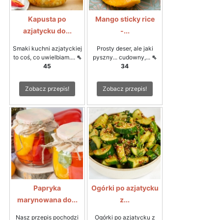
Kapusta po
Mango sticky rice
azjatycku do...
-...
Smaki kuchni azjatyckiej
Prosty deser, ale jaki
to coś, co uwielbiam....
⇖
pyszny... cudowny,...
⇖
45
34
Zobacz przepis!
Zobacz przepis!
Papryka
Ogórki po azjatycku
marynowana do...
z...
Nasz przepis pochodzi
Ogórki po azjatycku z