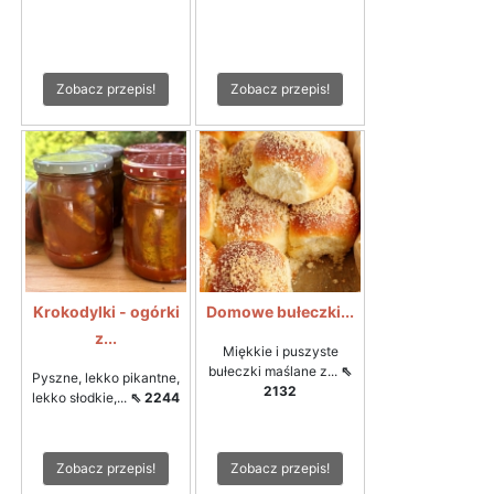
Zobacz przepis!
Zobacz przepis!
Krokodylki - ogórki
Domowe bułeczki...
z...
Miękkie i puszyste
bułeczki maślane z...
⇖
Pyszne, lekko pikantne,
2132
lekko słodkie,...
⇖ 2244
Zobacz przepis!
Zobacz przepis!