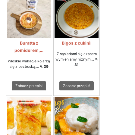
Buratta z
Bigos z cukinii
pomidorem,...
Z sąsiadami się czasem
wymieniamy różnymi...
⇖
Włoskie wakacje kojarzą
31
się z beztroską,...
⇖ 39
Zobacz przepis!
Zobacz przepis!