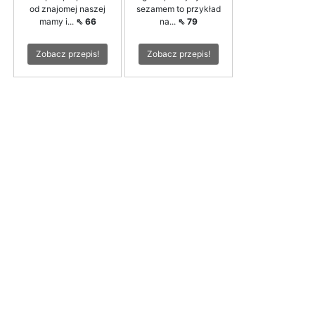
od znajomej naszej
sezamem to przykład
mamy i...
⇖ 66
na...
⇖ 79
Zobacz przepis!
Zobacz przepis!