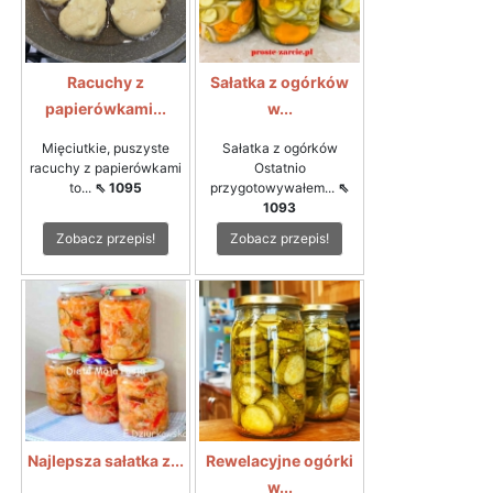
Racuchy z
Sałatka z ogórków
papierówkami...
w...
Mięciutkie, puszyste
Sałatka z ogórków
racuchy z papierówkami
Ostatnio
to...
⇖ 1095
przygotowywałem...
⇖
1093
Zobacz przepis!
Zobacz przepis!
Najlepsza sałatka z...
Rewelacyjne ogórki
w...