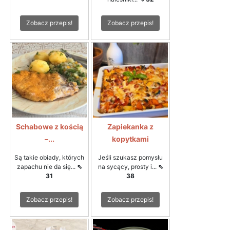
Zobacz przepis!
Zobacz przepis!
Schabowe z kością
Zapiekanka z
–...
kopytkami
Są takie obiady, których
Jeśli szukasz pomysłu
zapachu nie da się...
⇖
na sycący, prosty i...
⇖
31
38
Zobacz przepis!
Zobacz przepis!