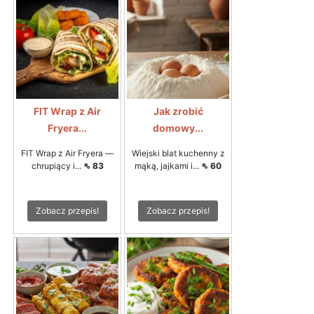
FIT Wrap z Air
Jak zrobić
Fryera...
domowy...
FIT Wrap z Air Fryera —
Wiejski blat kuchenny z
chrupiący i...
⇖ 83
mąką, jajkami i...
⇖ 60
Zobacz przepis!
Zobacz przepis!