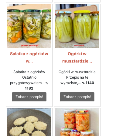
Sałatka z ogórków
Ogórki w
w...
musztardzie...
Sałatka z ogórków
Ogórki w musztardzie
Ostatnio
Przepis na te
przygotowywałem...
⇖
wyraziste,...
⇖ 1140
1182
Zobacz przepis!
Zobacz przepis!