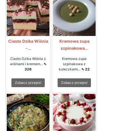
Ciasto Dzika Wiśnia
Kremowa zupa
-...
szpinakowa...
Ciasto Dzika Wiśnia z
Kremowa zupa
wiśniami i kremem...
⇖
szpinakowa z
326
kuleczkami...
⇖ 22
Zobacz przepis!
Zobacz przepis!