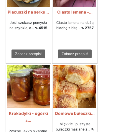
Placuszki na serku...
Ciasto Ismena –...
Jeśli szukasz pomysłu
Ciasto Ismena na dużą
na szybkie, a...
⇖ 4515
blachę z bitą...
⇖ 2757
Zobacz przepis!
Zobacz przepis!
Krokodylki - ogórki
Domowe bułeczki...
z...
Miękkie i puszyste
bułeczki maślane z...
⇖
Pyszne, lekko pikantne,