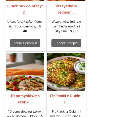
Lunchbox do pracy:
Wszystko w
7...
jednym...
*, *::before, *::after { box-
Wszystko w jednym
sizing: border-box;...
⇖
garnku: Wygodne i
40
szybkie...
⇖ 60
Zobacz przepis!
Zobacz przepis!
10 pomysłów na
Fit Placki z Cukinii
szybki...
i...
10 pomysłów na szybki
Fit Placki z Cukinii i
obiad domowy, który...
⇖
Twarogu – Chrupiące,...