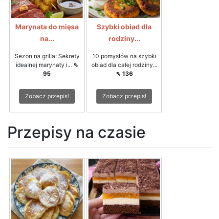
Marynata do mięsa
Szybki obiad dla
na...
rodziny...
Sezon na grilla: Sekrety
10 pomysłów na szybki
idealnej marynaty i...
⇖
obiad dla całej rodziny...
95
⇖ 136
Zobacz przepis!
Zobacz przepis!
Przepisy na czasie