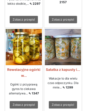
2157
lekko słodkie,...
⇖ 2297
Zobacz przepis!
Zobacz przepis!
Rewelacyjne ogórki
Sałatka z kapusty i...
w...
Wakacje to dla wielu
czas odpoczynku. Dla
Ogórki z przyprawą
mnie...
⇖ 1299
gyros to ciekawa
alternatywa...
⇖ 1347
Zobacz przepis!
Zobacz przepis!