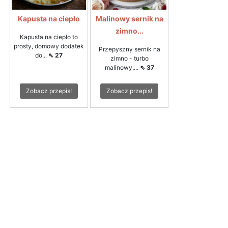
Kapusta na ciepło
Malinowy sernik na
zimno...
Kapusta na ciepło to
prosty, domowy dodatek
Przepyszny sernik na
do...
⇖ 27
zimno - turbo
malinowy,...
⇖ 37
Zobacz przepis!
Zobacz przepis!