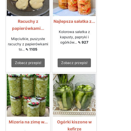
Racuchy z
Najlepsza sałatka z...
papierówkami...
Kolorowa sałatka z
kapusty, papryki i
Mięciutkie, puszyste
ogórków...
⇖ 927
racuchy z papierówkami
to...
⇖ 1105
Zobacz przepis!
Zobacz przepis!
Mizeria na zimę w...
Ogórki kiszone w
kefirze