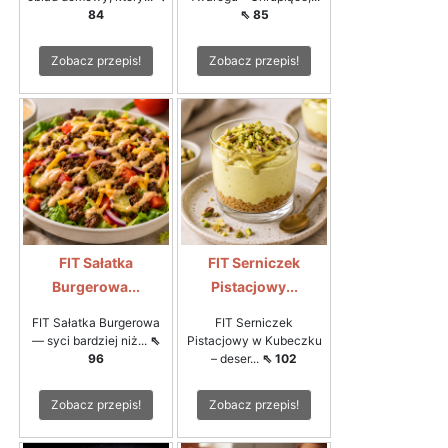
84
⇖ 85
Zobacz przepis!
Zobacz przepis!
FIT Sałatka
FIT Serniczek
Burgerowa...
Pistacjowy...
FIT Sałatka Burgerowa
FIT Serniczek
— syci bardziej niż...
⇖
Pistacjowy w Kubeczku
96
– deser...
⇖ 102
Zobacz przepis!
Zobacz przepis!