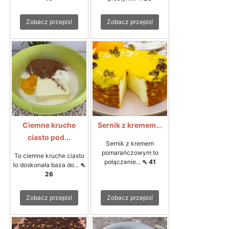
Zobacz przepis!
Zobacz przepis!
Ciemne kruche
Sernik z kremem...
ciasto pod...
Sernik z kremem
pomarańczowym to
To ciemne kruche ciasto
połączenie...
⇖ 41
to doskonała baza do...
⇖
26
Zobacz przepis!
Zobacz przepis!