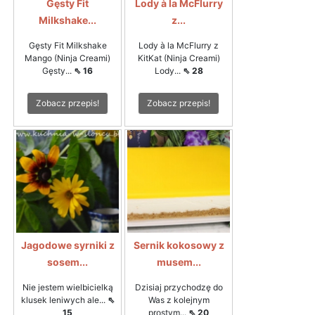
Gęsty Fit
Lody à la McFlurry
Milkshake...
z...
Gęsty Fit Milkshake
Lody à la McFlurry z
Mango (Ninja Creami)
KitKat (Ninja Creami)
Gęsty...
⇖ 16
Lody...
⇖ 28
Zobacz przepis!
Zobacz przepis!
Jagodowe syrniki z
Sernik kokosowy z
sosem...
musem...
Nie jestem wielbicielką
Dzisiaj przychodzę do
klusek leniwych ale...
⇖
Was z kolejnym
15
prostym...
⇖ 20