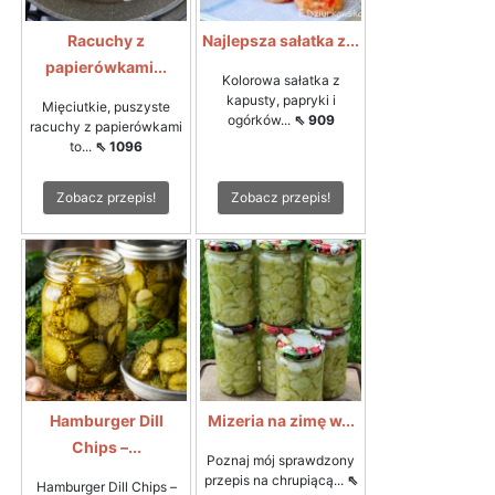
Racuchy z
Najlepsza sałatka z...
papierówkami...
Kolorowa sałatka z
kapusty, papryki i
Mięciutkie, puszyste
ogórków...
⇖ 909
racuchy z papierówkami
to...
⇖ 1096
Zobacz przepis!
Zobacz przepis!
Hamburger Dill
Mizeria na zimę w...
Chips –...
Poznaj mój sprawdzony
przepis na chrupiącą...
⇖
Hamburger Dill Chips –