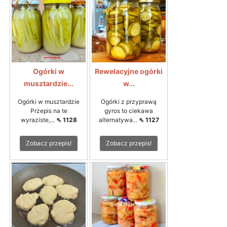
Ogórki w
Rewelacyjne ogórki
musztardzie...
w...
Ogórki w musztardzie
Ogórki z przyprawą
Przepis na te
gyros to ciekawa
wyraziste,...
⇖ 1128
alternatywa...
⇖ 1127
Zobacz przepis!
Zobacz przepis!