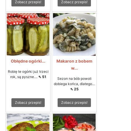
Zobacz przepis!
Zobacz przepis!
Obłędne ogórki...
Makaron z bobem
w...
Robię te ogórki już trzeci
rok, są pyszne....
⇖ 51
Sezon na bób powoli
dobiega końca, dlatego...
⇖ 25
Zobacz przepis!
Zobacz przepis!