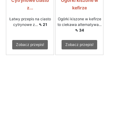
Cytrynowe ciasto
Ogórki kiszone w
z...
kefirze
Łatwy przepis na ciasto
Ogórki kiszone w kefirze
cytrynowe z...
⇖ 21
to ciekawa alternatywa...
⇖ 34
Zobacz przepis!
Zobacz przepis!