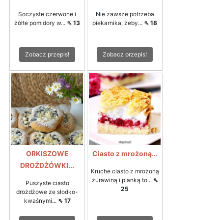
Soczyste czerwone i
Nie zawsze potrzeba
żółte pomidory w...
⇖ 13
piekarnika, żeby...
⇖ 18
Zobacz przepis!
Zobacz przepis!
ORKISZOWE
Ciasto z mrożoną...
DROŻDŻÓWKI...
Kruche ciasto z mrożoną
żurawiną i pianką to...
⇖
Puszyste ciasto
25
drożdżowe ze słodko-
kwaśnymi...
⇖ 17