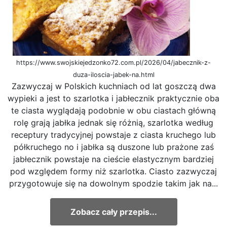
https://www.swojskiejedzonko72.com.pl/2026/04/jabecznik-z-
duza-iloscia-jabek-na.html
Zazwyczaj w Polskich kuchniach od lat goszczą dwa
wypieki a jest to szarlotka i jabłecznik praktycznie oba
te ciasta wyglądają podobnie w obu ciastach główną
rolę grają jabłka jednak się różnią, szarlotka według
receptury tradycyjnej powstaje z ciasta kruchego lub
półkruchego no i jabłka są duszone lub prażone zaś
jabłecznik powstaje na cieście elastycznym bardziej
pod względem formy niż szarlotka. Ciasto zazwyczaj
przygotowuje się na dowolnym spodzie takim jak na...
Zobacz cały przepis...