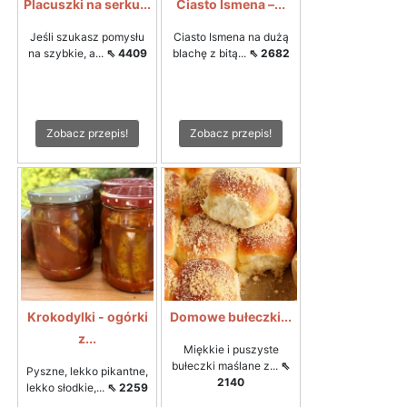
Placuszki na serku...
Ciasto Ismena –...
Jeśli szukasz pomysłu
Ciasto Ismena na dużą
na szybkie, a...
⇖ 4409
blachę z bitą...
⇖ 2682
Zobacz przepis!
Zobacz przepis!
Krokodylki - ogórki
Domowe bułeczki...
z...
Miękkie i puszyste
bułeczki maślane z...
⇖
Pyszne, lekko pikantne,
2140
lekko słodkie,...
⇖ 2259