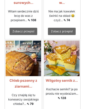
surowych...
w...
Witam serdecznie dziś
Nie ma jak kawałek
lecę do was z
świnki na obiad 😂
przepisem...
⇖ 108
czyż...
⇖ 74
Zobacz przepis!
Zobacz przepis!
Chleb pszenny z
Wilgotny sernik z...
ziarnami...
Kochacie serniki? ja po
prostu nie wyobrażam...
Czy znajdą się tu
⇖ 128
koneserzy swojskiego
chleba?...
⇖ 79