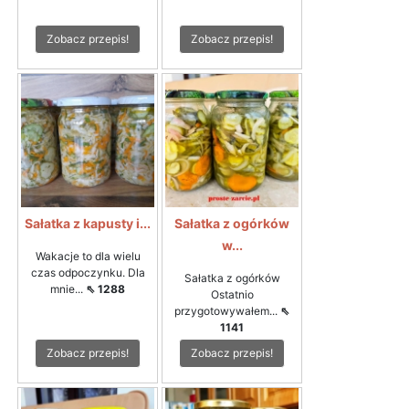
Zobacz przepis!
Zobacz przepis!
Sałatka z kapusty i...
Sałatka z ogórków
w...
Wakacje to dla wielu
czas odpoczynku. Dla
Sałatka z ogórków
mnie...
⇖ 1288
Ostatnio
przygotowywałem...
⇖
1141
Zobacz przepis!
Zobacz przepis!