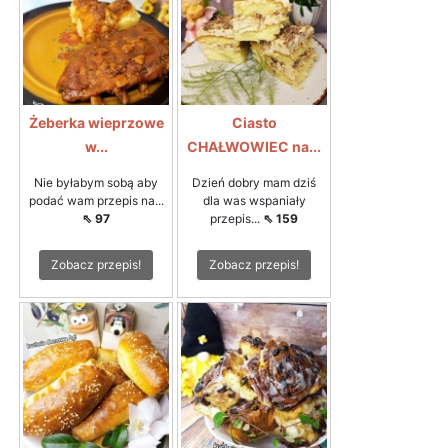
Żeberka wieprzowe
Ciasto
w...
CHAŁWOWIEC na...
Nie byłabym sobą aby
Dzień dobry mam dziś
podać wam przepis na...
dla was wspaniały
⇖ 97
przepis...
⇖ 159
Zobacz przepis!
Zobacz przepis!