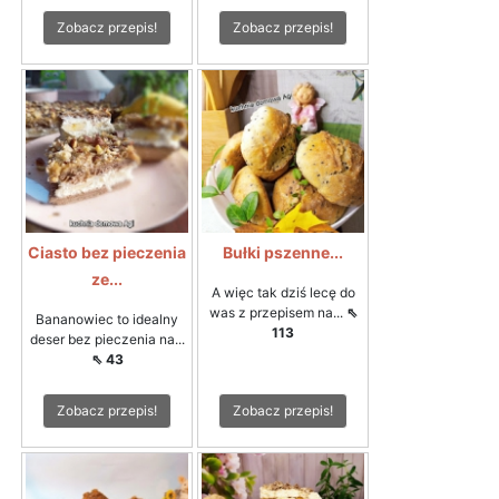
Zobacz przepis!
Zobacz przepis!
Ciasto bez pieczenia
Bułki pszenne...
ze...
A więc tak dziś lecę do
was z przepisem na...
⇖
Bananowiec to idealny
113
deser bez pieczenia na...
⇖ 43
Zobacz przepis!
Zobacz przepis!