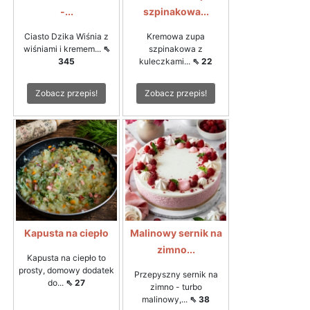
-...
szpinakowa...
Ciasto Dzika Wiśnia z
Kremowa zupa
wiśniami i kremem...
⇖
szpinakowa z
345
kuleczkami...
⇖ 22
Zobacz przepis!
Zobacz przepis!
Kapusta na ciepło
Malinowy sernik na
zimno...
Kapusta na ciepło to
prosty, domowy dodatek
Przepyszny sernik na
do...
⇖ 27
zimno - turbo
malinowy,...
⇖ 38