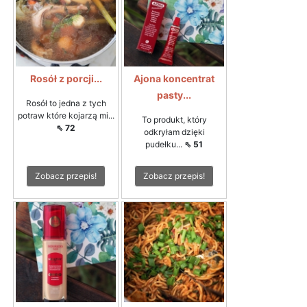
Rosół z porcji...
Ajona koncentrat
pasty...
Rosół to jedna z tych
potraw które kojarzą mi...
To produkt, który
⇖ 72
odkryłam dzięki
pudełku...
⇖ 51
Zobacz przepis!
Zobacz przepis!