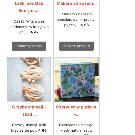
Lekki podkład
Makaron z sosem...
Bourjois...
Makaron z sosem
pomidorowym – prosty i
Cześć! Witam was
pyszny...
⇖ 96
serdecznie w kolejnym
dniu...
⇖ 47
Zobacz przepis!
Zobacz przepis!
Grzyby shimeji –
Czerwiec w pudełku
skąd...
–...
Grzyby shimeji Jeśli
Czerwiec to miesiąc,
kręcisz się po...
⇖ 66
kiedy natura jest w