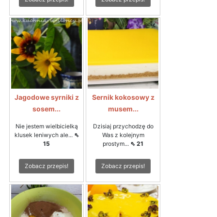
Jagodowe syrniki z
Sernik kokosowy z
sosem...
musem...
Nie jestem wielbicielką
Dzisiaj przychodzę do
klusek leniwych ale...
⇖
Was z kolejnym
15
prostym...
⇖ 21
Zobacz przepis!
Zobacz przepis!