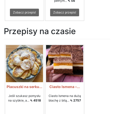
pełnym...
⇖ 56
Zobacz przepis!
Zobacz przepis!
Przepisy na czasie
Placuszki na serku...
Ciasto Ismena –...
Jeśli szukasz pomysłu
Ciasto Ismena na dużą
na szybkie, a...
⇖ 4518
blachę z bitą...
⇖ 2757