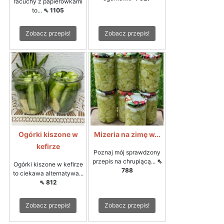
racuchy z papierówkami
to...
⇖ 1105
Zobacz przepis!
Zobacz przepis!
Ogórki kiszone w
Mizeria na zimę w...
kefirze
Poznaj mój sprawdzony
przepis na chrupiącą...
⇖
Ogórki kiszone w kefirze
788
to ciekawa alternatywa...
⇖ 812
Zobacz przepis!
Zobacz przepis!