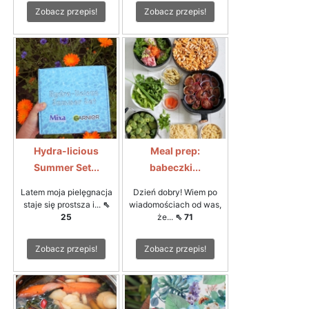
Zobacz przepis!
Zobacz przepis!
Hydra-licious
Meal prep:
Summer Set...
babeczki...
Latem moja pielęgnacja
Dzień dobry! Wiem po
staje się prostsza i...
⇖
wiadomościach od was,
25
że...
⇖ 71
Zobacz przepis!
Zobacz przepis!