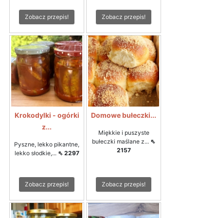
Zobacz przepis!
Zobacz przepis!
Krokodylki - ogórki
Domowe bułeczki...
z...
Miękkie i puszyste
bułeczki maślane z...
⇖
Pyszne, lekko pikantne,
2157
lekko słodkie,...
⇖ 2297
Zobacz przepis!
Zobacz przepis!