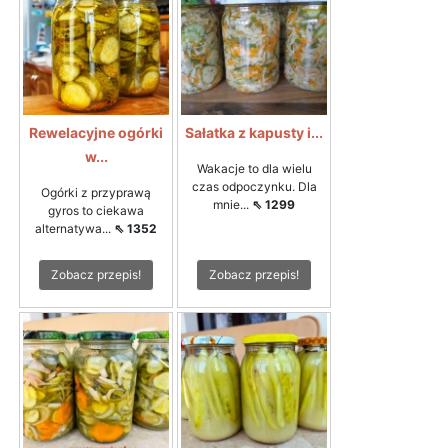
Rewelacyjne ogórki
Sałatka z kapusty i...
w...
Wakacje to dla wielu
czas odpoczynku. Dla
Ogórki z przyprawą
mnie...
⇖ 1299
gyros to ciekawa
alternatywa...
⇖ 1352
Zobacz przepis!
Zobacz przepis!