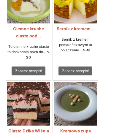
Ciemne kruche
Sernik z kremem...
ciasto pod...
Sernik z kremem
pomarańczowym to
To ciemne kruche ciasto
połączenie...
⇖ 41
to doskonała baza do...
⇖
26
Zobacz przepis!
Zobacz przepis!
Ciasto Dzika Wiśnia
Kremowa zupa