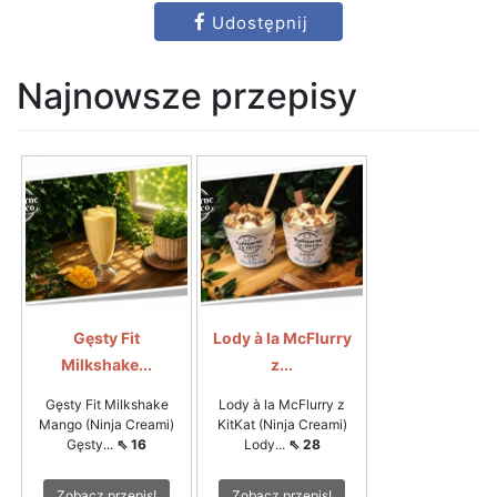
Udostępnij
Najnowsze przepisy
Gęsty Fit
Lody à la McFlurry
Milkshake...
z...
Gęsty Fit Milkshake
Lody à la McFlurry z
Mango (Ninja Creami)
KitKat (Ninja Creami)
Gęsty...
⇖ 16
Lody...
⇖ 28
Zobacz przepis!
Zobacz przepis!