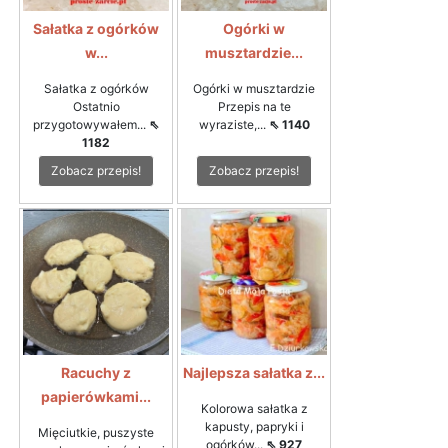
Sałatka z ogórków
Ogórki w
w...
musztardzie...
Sałatka z ogórków
Ogórki w musztardzie
Ostatnio
Przepis na te
przygotowywałem...
⇖
wyraziste,...
⇖ 1140
1182
Zobacz przepis!
Zobacz przepis!
Racuchy z
Najlepsza sałatka z...
papierówkami...
Kolorowa sałatka z
kapusty, papryki i
Mięciutkie, puszyste
ogórków...
⇖ 927