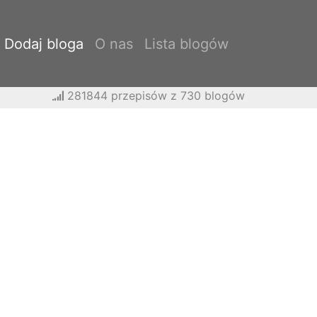
Dodaj bloga
O nas
Lista blogów
281844 przepisów z 730 blogów