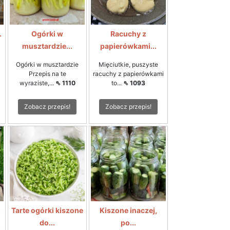
.
Ogórki w
Racuchy z
musztardzie...
papierówkami...
Ogórki w musztardzie
Mięciutkie, puszyste
Przepis na te
racuchy z papierówkami
wyraziste,...
⇖ 1110
to...
⇖ 1093
Zobacz przepis!
Zobacz przepis!
.
Tarte ogórki kiszone
Kiszone inaczej,
do...
po...
y