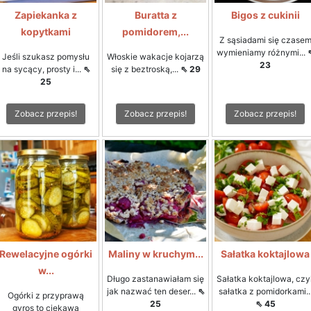
Zapiekanka z
Buratta z
Bigos z cukinii
kopytkami
pomidorem,...
Z sąsiadami się czase
wymieniamy różnymi...
Jeśli szukasz pomysłu
Włoskie wakacje kojarzą
23
na sycący, prosty i...
⇖
się z beztroską,...
⇖ 29
25
Zobacz przepis!
Zobacz przepis!
Zobacz przepis!
Rewelacyjne ogórki
Maliny w kruchym...
Sałatka koktajlowa
w...
Długo zastanawiałam się
Sałatka koktajlowa, czyl
jak nazwać ten deser...
⇖
sałatka z pomidorkami..
Ogórki z przyprawą
25
⇖ 45
gyros to ciekawa