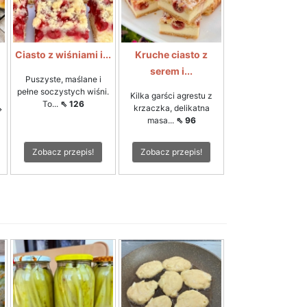
Ciasto z wiśniami i...
Kruche ciasto z
serem i...
Puszyste, maślane i
pełne soczystych wiśni.
Kilka garści agrestu z
To...
⇖ 126
⇖
krzaczka, delikatna
masa...
⇖ 96
Zobacz przepis!
Zobacz przepis!