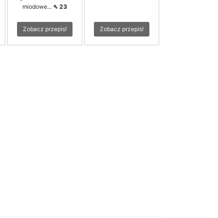
miodowe...
⇖ 23
Zobacz przepis!
Zobacz przepis!