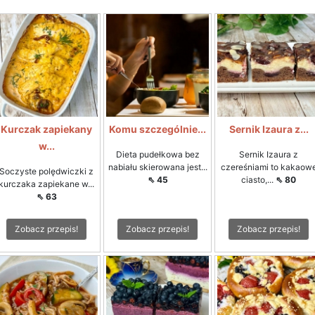
Kurczak zapiekany
Komu szczególnie...
Sernik Izaura z...
w...
Dieta pudełkowa bez
Sernik Izaura z
nabiału skierowana jest...
czereśniami to kakaow
Soczyste polędwiczki z
⇖ 45
ciasto,...
⇖ 80
kurczaka zapiekane w...
⇖ 63
Zobacz przepis!
Zobacz przepis!
Zobacz przepis!