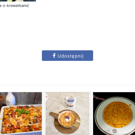
za-z-krewetkami/
Udostępnij