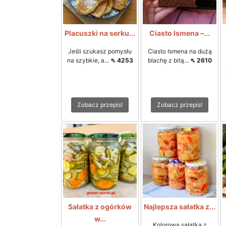
Placuszki na serku...
Ciasto Ismena –...
Jeśli szukasz pomysłu
Ciasto Ismena na dużą
na szybkie, a...
⇖ 4253
blachę z bitą...
⇖ 2610
Zobacz przepis!
Zobacz przepis!
Sałatka z ogórków
Najlepsza sałatka z...
w...
Kolorowa sałatka z