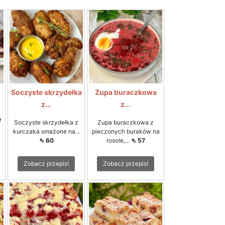
Soczyste skrzydełka
Zupa buraczkowa
z...
z...
e
Soczyste skrzydełka z
Zupa buraczkowa z
kurczaka smażone na...
pieczonych buraków na
⇖ 60
rosole,...
⇖ 57
Zobacz przepis!
Zobacz przepis!