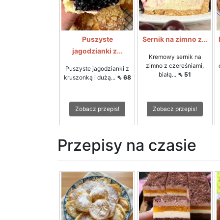
Puszyste
Sernik na zimno z...
jagodzianki z...
Kremowy sernik na
zimno z czereśniami,
Puszyste jagodzianki z
białą...
⇖ 51
kruszonką i dużą...
⇖ 68
Zobacz przepis!
Zobacz przepis!
Przepisy na czasie