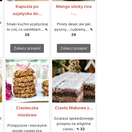
Kapusta po
Mango sticky rice
azjatycku do...
-...
m
⇖
Smaki kuchni azjatyckiej
Prosty deser, ale jaki
to coś, co uwielbiam....
⇖
pyszny... cudowny,...
⇖
28
29
Zobacz przepis!
Zobacz przepis!
Ciasteczka
Ciasto Makowe z...
miodowe
i
Szukasz sprawdzonego
.
przepisu na wilgotne
Przepyszne i niezwykle
ciasto...
⇖ 32
proste ciasteczka