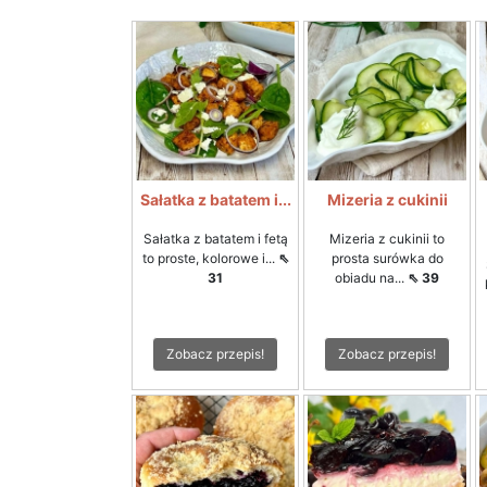
Sałatka z batatem i...
Mizeria z cukinii
Sałatka z batatem i fetą
Mizeria z cukinii to
to proste, kolorowe i...
⇖
prosta surówka do
31
obiadu na...
⇖ 39
Zobacz przepis!
Zobacz przepis!