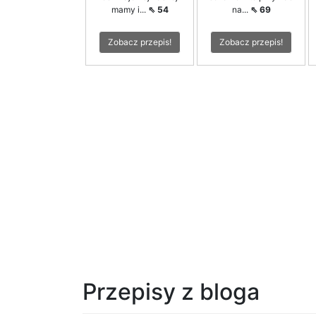
mamy i...
⇖ 54
na...
⇖ 69
Zobacz przepis!
Zobacz przepis!
Przepisy z bloga