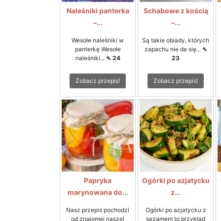
Naleśniki panterka
Schabowe z kością
–...
–...
Wesołe naleśniki w
Są takie obiady, których
panterkę Wesołe
zapachu nie da się...
⇖
naleśniki...
⇖ 24
23
Zobacz przepis!
Zobacz przepis!
Papryka
Ogórki po azjatycku
marynowana do...
z...
Nasz przepis pochodzi
Ogórki po azjatycku z
od znajomej naszej
sezamem to przykład