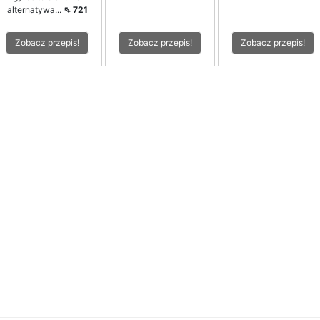
alternatywa...
⇖ 721
Zobacz przepis!
Zobacz przepis!
Zobacz przepis!