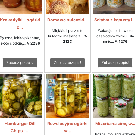
Krokodylki - ogórki
Domowe bułeczki...
Sałatka z kapusty i..
z...
Miękkie i puszyste
Wakacje to dla wielu
bułeczki maślane z...
⇖
czas odpoczynku. Dla
Pyszne, lekko pikantne,
2123
mnie...
⇖ 1276
lekko słodkie,...
⇖ 2236
Zobacz przepis!
Zobacz przepis!
Zobacz przepis!
Hamburger Dill
Rewelacyjne ogórki
Mizeria na zimę w..
Chips –...
w...
Poznaj mój sprawdzon