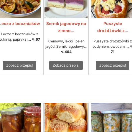
Leczo z boczniaków
Sernik jagodowy na
Puszyste
zimno...
drożdżówki z...
Leczo z boczniaków z
cukinią, papryką i...
⇖ 67
Kremowy, lekki i pełen
Puszyste drożdżówki z
jagód. Sernik jagodowy...
budyniem, owocami,...
⇖ 464
71
Zobacz przepis!
Zobacz przepis!
Zobacz przepis!