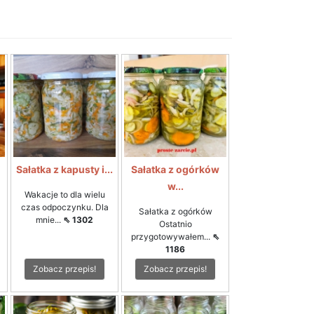
i
Sałatka z kapusty i...
Sałatka z ogórków
w...
Wakacje to dla wielu
czas odpoczynku. Dla
Sałatka z ogórków
mnie...
⇖ 1302
Ostatnio
przygotowywałem...
⇖
1186
Zobacz przepis!
Zobacz przepis!