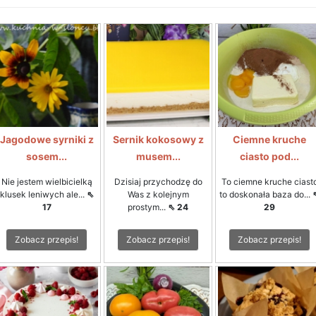
Jagodowe syrniki z
Sernik kokosowy z
Ciemne kruche
sosem...
musem...
ciasto pod...
Nie jestem wielbicielką
Dzisiaj przychodzę do
To ciemne kruche ciast
klusek leniwych ale...
⇖
Was z kolejnym
to doskonała baza do...
17
prostym...
⇖ 24
29
Zobacz przepis!
Zobacz przepis!
Zobacz przepis!