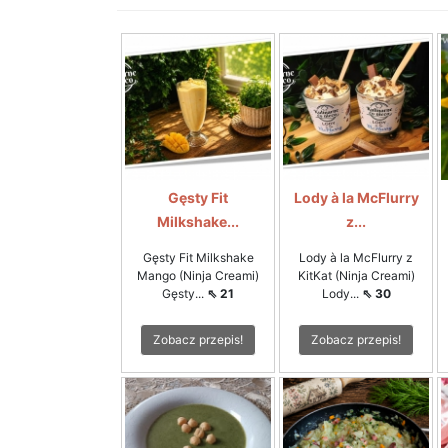
Gęsty Fit
Lody à la McFlurry
Milkshake...
z...
Gęsty Fit Milkshake
Lody à la McFlurry z
Mango (Ninja Creami)
KitKat (Ninja Creami)
Gęsty...
⇖ 21
Lody...
⇖ 30
Zobacz przepis!
Zobacz przepis!