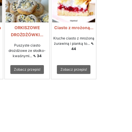
a
ORKISZOWE
Ciasto z mrożoną...
DROŻDŻÓWKI...
Kruche ciasto z mrożoną
żurawiną i pianką to...
⇖
Puszyste ciasto
44
2
drożdżowe ze słodko-
kwaśnymi...
⇖ 34
Zobacz przepis!
Zobacz przepis!