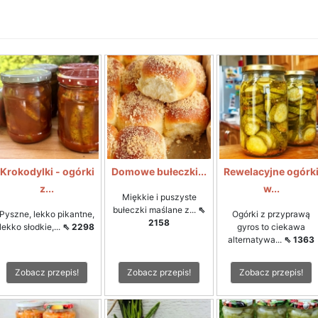
Krokodylki - ogórki
Domowe bułeczki...
Rewelacyjne ogórk
z...
w...
Miękkie i puszyste
bułeczki maślane z...
⇖
Pyszne, lekko pikantne,
Ogórki z przyprawą
2158
lekko słodkie,...
⇖ 2298
gyros to ciekawa
alternatywa...
⇖ 1363
Zobacz przepis!
Zobacz przepis!
Zobacz przepis!