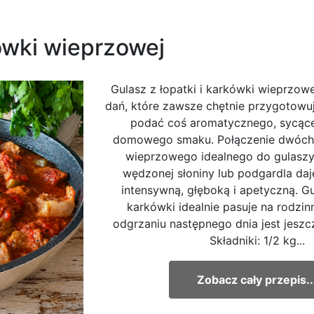
kówki wieprzowej
Gulasz z łopatki i karkówki wieprzowe
dań, które zawsze chętnie przygotow
podać coś aromatycznego, sycące
domowego smaku. Połączenie dwóch
wieprzowego idealnego do gulaszy
wędzonej słoniny lub podgardla da
intensywną, głęboką i apetyczną. Gul
karkówki idealnie pasuje na rodzin
odgrzaniu następnego dnia jest jeszc
Składniki: 1/2 kg...
Zobacz cały przepis..