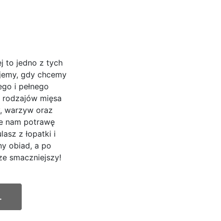
j to jedno z tych
ujemy, gdy chcemy
go i pełnego
 rodzajów mięsa
, warzyw oraz
je nam potrawę
asz z łopatki i
ny obiad, a po
ze smaczniejszy!
.