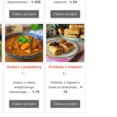
marynowane i...
⇖ 335
naszych...
⇖ 53
Zobacz przepis!
Zobacz przepis!
Gulasz z polędwicy
Krokiety z mięsem
i...
z...
Gulasz z mięsa
Krokiety z mięsem z
wieprzowego
rosołu to doskonały...
⇖
mieszanego -...
⇖ 75
73
Zobacz przepis!
Zobacz przepis!