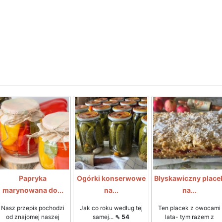
Papryka
Ogórki konserwowe
Błyskawiczny place
marynowana do...
na...
na...
Nasz przepis pochodzi
Jak co roku według tej
Ten placek z owocami
od znajomej naszej
samej...
⇖ 54
lata- tym razem z