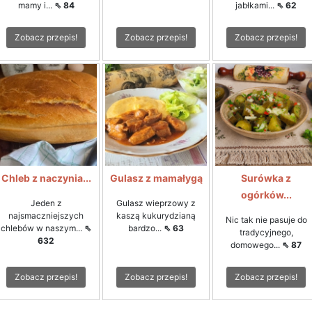
mamy i...
⇖ 84
jabłkami...
⇖ 62
Zobacz przepis!
Zobacz przepis!
Zobacz przepis!
Chleb z naczynia...
Gulasz z mamałygą
Surówka z
ogórków...
Jeden z
Gulasz wieprzowy z
najsmaczniejszych
kaszą kukurydzianą
Nic tak nie pasuje do
chlebów w naszym...
⇖
bardzo...
⇖ 63
tradycyjnego,
632
domowego...
⇖ 87
Zobacz przepis!
Zobacz przepis!
Zobacz przepis!