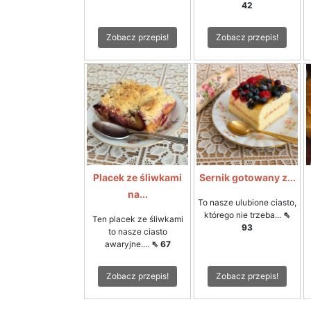
42
Zobacz przepis!
Zobacz przepis!
Placek ze śliwkami
Sernik gotowany z...
na...
To nasze ulubione ciasto,
którego nie trzeba...
⇖
Ten placek ze śliwkami
93
to nasze ciasto
awaryjne....
⇖ 67
Zobacz przepis!
Zobacz przepis!