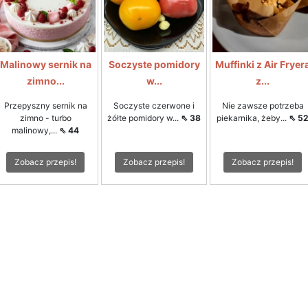
Malinowy sernik na
Soczyste pomidory
Muffinki z Air Fryer
zimno...
w...
z...
Przepyszny sernik na
Soczyste czerwone i
Nie zawsze potrzeba
zimno - turbo
żółte pomidory w...
⇖ 38
piekarnika, żeby...
⇖ 5
malinowy,...
⇖ 44
Zobacz przepis!
Zobacz przepis!
Zobacz przepis!