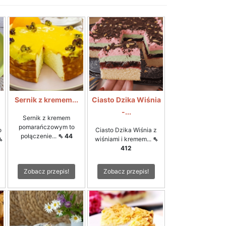
Sernik z kremem...
Ciasto Dzika Wiśnia
-...
Sernik z kremem
pomarańczowym to
o
Ciasto Dzika Wiśnia z
połączenie...
⇖ 44
⇖
wiśniami i kremem...
⇖
412
Zobacz przepis!
Zobacz przepis!