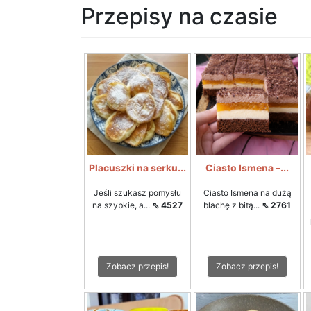
Przepisy na czasie
Placuszki na serku...
Ciasto Ismena –...
Jeśli szukasz pomysłu
Ciasto Ismena na dużą
na szybkie, a...
⇖ 4527
blachę z bitą...
⇖ 2761
Zobacz przepis!
Zobacz przepis!