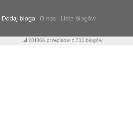
Dodaj bloga
O nas
Lista blogów
281866 przepisów z 730 blogów