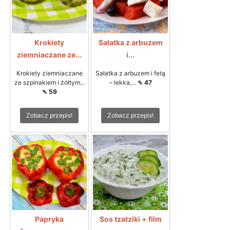
Krokiety
Sałatka z arbuzem
ziemniaczane ze...
i...
Krokiety ziemniaczane
Sałatka z arbuzem i fetą
ze szpinakiem i żółtym...
– lekka,...
⇖ 47
⇖ 59
Zobacz przepis!
Zobacz przepis!
Papryka
Sos tzatziki + film