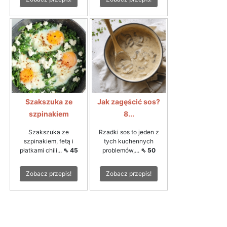
Szakszuka ze
Jak zagęścić sos?
szpinakiem
8...
Szakszuka ze
Rzadki sos to jeden z
szpinakiem, fetą i
tych kuchennych
płatkami chili...
⇖ 45
problemów,...
⇖ 50
Zobacz przepis!
Zobacz przepis!