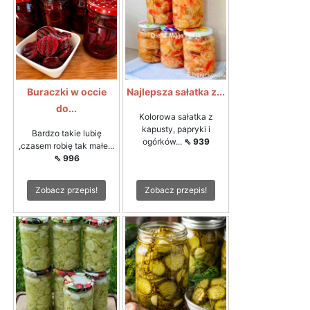
Buraczki w occie
Najlepsza sałatka z...
do...
Kolorowa sałatka z
kapusty, papryki i
Bardzo takie lubię
ogórków...
⇖ 939
,czasem robię tak małe...
⇖ 996
Zobacz przepis!
Zobacz przepis!