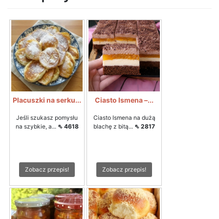
Placuszki na serku...
Ciasto Ismena –...
Jeśli szukasz pomysłu
Ciasto Ismena na dużą
na szybkie, a...
⇖ 4618
blachę z bitą...
⇖ 2817
Zobacz przepis!
Zobacz przepis!