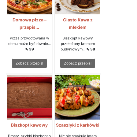
Domowa pizza –
Ciasto Kawa z
przepis...
mlekiem
Pizza przygotowana w
Biszkopt kawowy
domu może być równie...
przełożony kremem
⇖ 39
budyniowym...
⇖ 38
Zobacz przepis!
Zobacz przepis!
Biszkopt kawowy
Szaszłyki z karkówki
Prosty, szybki biszkopt o
Nic nie smakuje latem