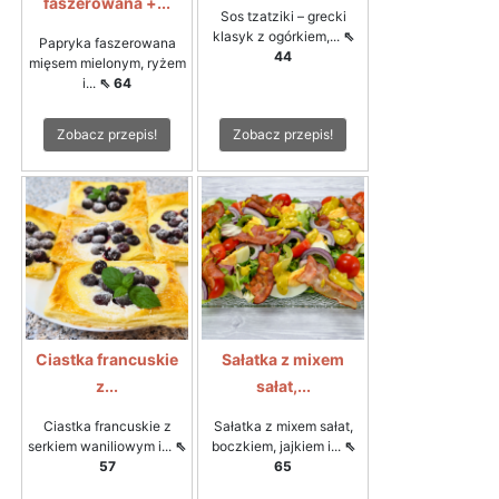
faszerowana +...
Sos tzatziki – grecki
klasyk z ogórkiem,...
⇖
Papryka faszerowana
44
mięsem mielonym, ryżem
i...
⇖ 64
Zobacz przepis!
Zobacz przepis!
Ciastka francuskie
Sałatka z mixem
z...
sałat,...
Ciastka francuskie z
Sałatka z mixem sałat,
serkiem waniliowym i...
⇖
boczkiem, jajkiem i...
⇖
57
65