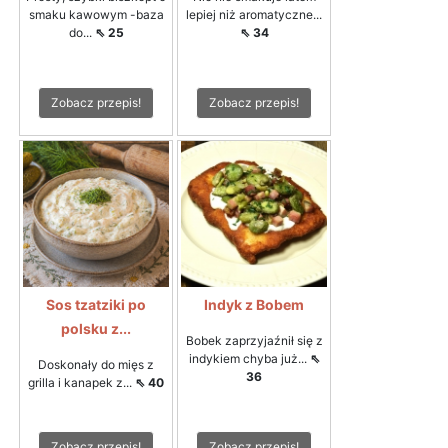
smaku kawowym -baza
lepiej niż aromatyczne...
do...
⇖ 25
⇖ 34
Zobacz przepis!
Zobacz przepis!
Sos tzatziki po
Indyk z Bobem
polsku z...
Bobek zaprzyjaźnił się z
indykiem chyba już...
⇖
Doskonały do mięs z
36
grilla i kanapek z...
⇖ 40
Zobacz przepis!
Zobacz przepis!