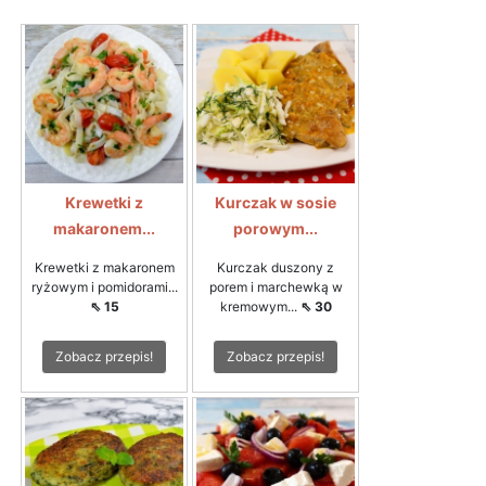
Krewetki z
Kurczak w sosie
makaronem...
porowym...
Krewetki z makaronem
Kurczak duszony z
ryżowym i pomidorami...
porem i marchewką w
⇖ 15
kremowym...
⇖ 30
Zobacz przepis!
Zobacz przepis!