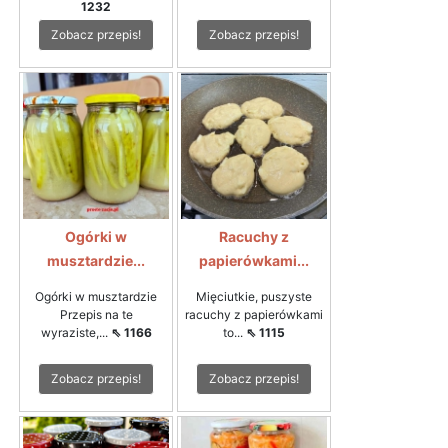
1232
Zobacz przepis!
Zobacz przepis!
Ogórki w
Racuchy z
musztardzie...
papierówkami...
Ogórki w musztardzie
Mięciutkie, puszyste
Przepis na te
racuchy z papierówkami
wyraziste,...
⇖ 1166
to...
⇖ 1115
Zobacz przepis!
Zobacz przepis!