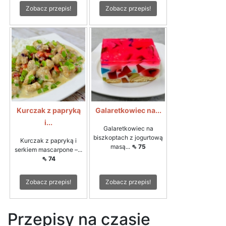
Zobacz przepis!
Zobacz przepis!
Kurczak z papryką
Galaretkowiec na...
i...
Galaretkowiec na
biszkoptach z jogurtową
Kurczak z papryką i
masą...
⇖ 75
serkiem mascarpone –...
⇖ 74
Zobacz przepis!
Zobacz przepis!
Przepisy na czasie