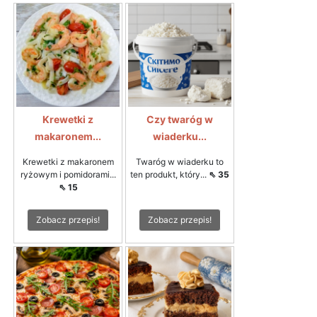
Krewetki z
Czy twaróg w
makaronem...
wiaderku...
Krewetki z makaronem
Twaróg w wiaderku to
ryżowym i pomidorami...
ten produkt, który...
⇖ 35
⇖ 15
Zobacz przepis!
Zobacz przepis!