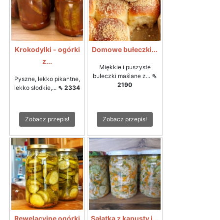
Krokodylki - ogórki
Domowe bułeczki...
z...
Miękkie i puszyste
bułeczki maślane z...
⇖
Pyszne, lekko pikantne,
2190
lekko słodkie,...
⇖ 2334
Zobacz przepis!
Zobacz przepis!
Rewelacyjne ogórki
Sałatka z kapusty i...