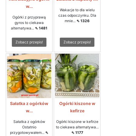
w...
Wakacje to dla wielu
czas odpoczynku. Dla
Ogórki z przyprawą
mnie...
⇖ 1326
gyros to ciekawa
alternatywa...
⇖ 1481
Zobacz przepis!
Zobacz przepis!
Sałatka z ogórków
Ogórki kiszone w
w...
kefirze
Sałatka z ogórków
Ogórki kiszone w kefirze
Ostatnio
to ciekawa alternatywa...
przygotowywałem...
⇖
⇖ 1177