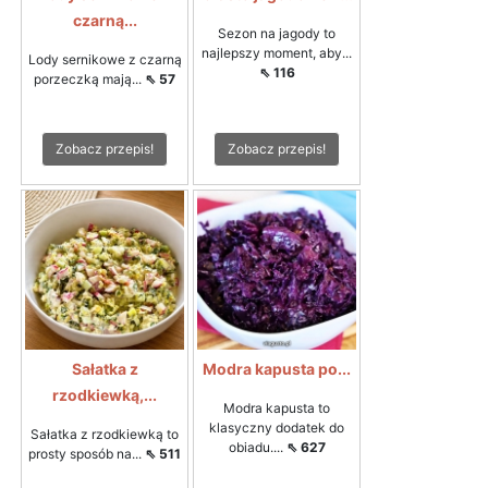
czarną...
Sezon na jagody to
najlepszy moment, aby...
Lody sernikowe z czarną
⇖ 116
porzeczką mają...
⇖ 57
Zobacz przepis!
Zobacz przepis!
Sałatka z
Modra kapusta po...
rzodkiewką,...
Modra kapusta to
klasyczny dodatek do
Sałatka z rzodkiewką to
obiadu....
⇖ 627
prosty sposób na...
⇖ 511