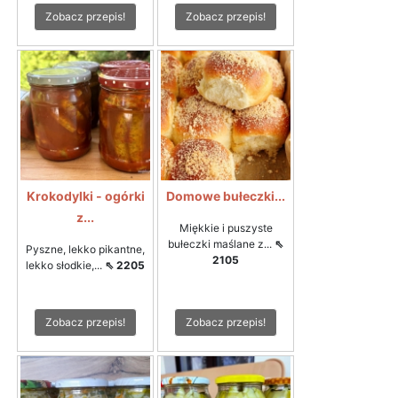
Zobacz przepis!
Zobacz przepis!
Krokodylki - ogórki
Domowe bułeczki...
z...
Miękkie i puszyste
bułeczki maślane z...
⇖
Pyszne, lekko pikantne,
2105
lekko słodkie,...
⇖ 2205
Zobacz przepis!
Zobacz przepis!