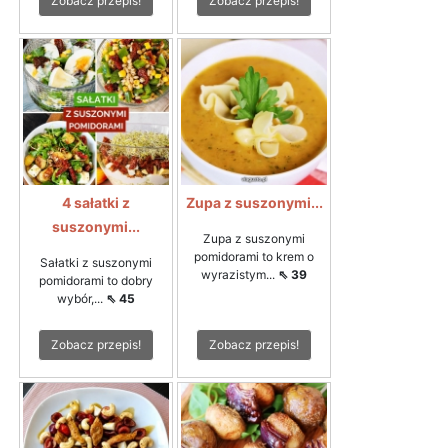
Zobacz przepis!
Zobacz przepis!
4 sałatki z
Zupa z suszonymi...
suszonymi...
Zupa z suszonymi
pomidorami to krem o
Sałatki z suszonymi
wyrazistym...
⇖ 39
pomidorami to dobry
wybór,...
⇖ 45
Zobacz przepis!
Zobacz przepis!