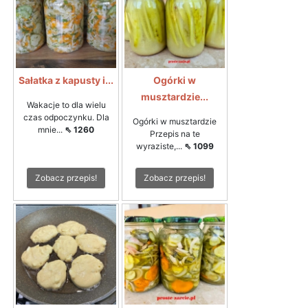
Sałatka z kapusty i...
Ogórki w
musztardzie...
Wakacje to dla wielu
czas odpoczynku. Dla
Ogórki w musztardzie
mnie...
⇖ 1260
Przepis na te
wyraziste,...
⇖ 1099
Zobacz przepis!
Zobacz przepis!