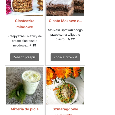
Ciasteczka
Ciasto Makowe z...
miodowe
Szukasz sprawdzonego
przepisu na wilgotne
Przepyszne i niezwykle
ciasto...
⇖ 22
proste ciasteczka
miodowe...
⇖ 19
Zobacz przepis!
Zobacz przepis!
Mizeria do picia
Szmaragdowe