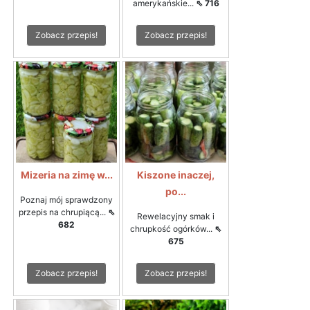
amerykańskie...
⇖ 716
Zobacz przepis!
Zobacz przepis!
Mizeria na zimę w...
Kiszone inaczej,
po...
Poznaj mój sprawdzony
przepis na chrupiącą...
⇖
Rewelacyjny smak i
682
chrupkość ogórków...
⇖
675
Zobacz przepis!
Zobacz przepis!