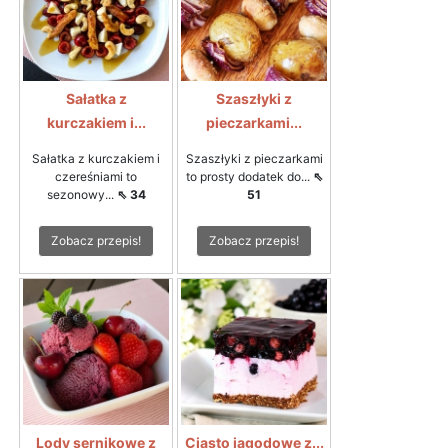
Sałatka z
Szaszłyki z
kurczakiem i...
pieczarkami...
Sałatka z kurczakiem i
Szaszłyki z pieczarkami
czereśniami to
to prosty dodatek do...
⇖
sezonowy...
⇖ 34
51
Zobacz przepis!
Zobacz przepis!
Lody sernikowe z
Ciasto jagodowe z...