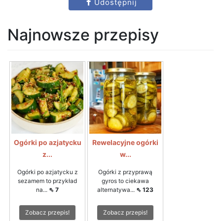
Udostępnij
Najnowsze przepisy
Ogórki po azjatycku
Rewelacyjne ogórki
z...
w...
Ogórki po azjatycku z
Ogórki z przyprawą
sezamem to przykład
gyros to ciekawa
na...
⇖ 7
alternatywa...
⇖ 123
Zobacz przepis!
Zobacz przepis!