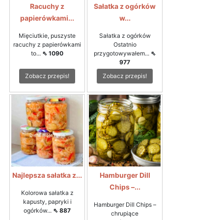
Racuchy z
Sałatka z ogórków
papierówkami...
w...
Mięciutkie, puszyste
Sałatka z ogórków
racuchy z papierówkami
Ostatnio
to...
⇖ 1090
przygotowywałem...
⇖
977
Zobacz przepis!
Zobacz przepis!
Najlepsza sałatka z...
Hamburger Dill
Chips –...
Kolorowa sałatka z
kapusty, papryki i
Hamburger Dill Chips –
ogórków...
⇖ 887
chrupiące