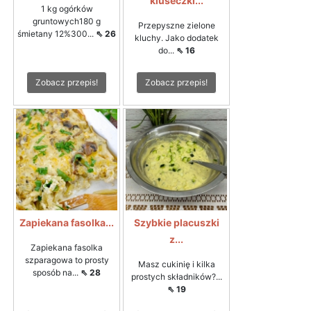
kluseczki...
1 kg ogórków
gruntowych180 g
Przepyszne zielone
śmietany 12%300...
⇖ 26
kluchy. Jako dodatek
do...
⇖ 16
Zobacz przepis!
Zobacz przepis!
Zapiekana fasolka...
Szybkie placuszki
z...
Zapiekana fasolka
szparagowa to prosty
Masz cukinię i kilka
sposób na...
⇖ 28
prostych składników?...
⇖ 19