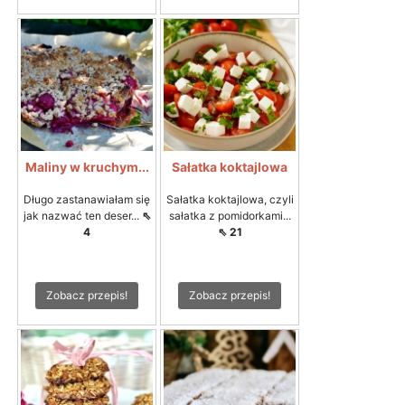
Maliny w kruchym...
Sałatka koktajlowa
Długo zastanawiałam się
Sałatka koktajlowa, czyli
jak nazwać ten deser...
⇖
sałatka z pomidorkami...
4
⇖ 21
Zobacz przepis!
Zobacz przepis!