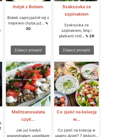
Indyk z Bobem
Szakszuka ze
szpinakiem
Bobek zaprzyjaźnił się z
indykiem chyba już...
⇖
Szakszuka ze
30
9
szpinakiem, fetą i
płatkami chili...
⇖ 29
Zobacz przepis!
Zobacz przepis!
.
Melitzanosalata
Co zjeść na kolację
czyli...
w...
a
2
Jak już kiedyś
Co zjeść na kolację w
wspominałam, uwielbiam
upalny dzień? 7 lekkich...