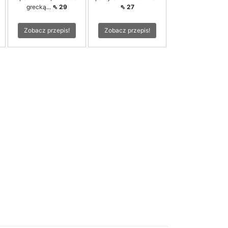
grecką...
⇖ 29
⇖ 27
Zobacz przepis!
Zobacz przepis!