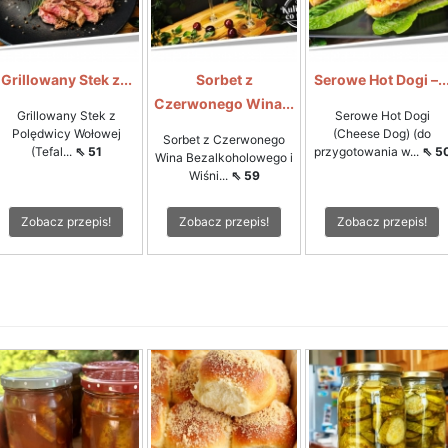
Grillowany Stek z...
Sorbet z
Serowe Hot Dogi –..
Czerwonego Wina...
Grillowany Stek z
Serowe Hot Dogi
Polędwicy Wołowej
(Cheese Dog) (do
Sorbet z Czerwonego
(Tefal...
⇖ 51
przygotowania w...
⇖ 5
Wina Bezalkoholowego i
Wiśni...
⇖ 59
Zobacz przepis!
Zobacz przepis!
Zobacz przepis!