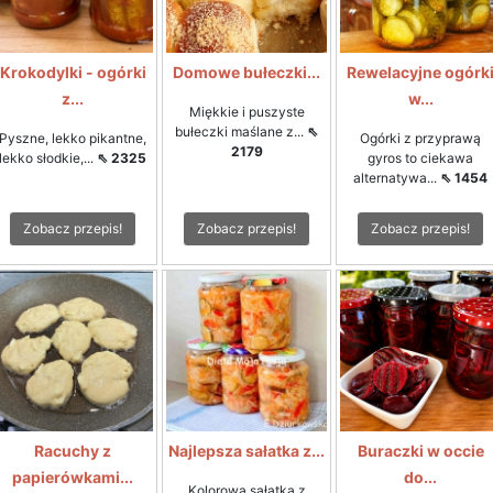
Krokodylki - ogórki
Domowe bułeczki...
Rewelacyjne ogórk
z...
w...
Miękkie i puszyste
bułeczki maślane z...
⇖
Pyszne, lekko pikantne,
Ogórki z przyprawą
2179
lekko słodkie,...
⇖ 2325
gyros to ciekawa
alternatywa...
⇖ 1454
Zobacz przepis!
Zobacz przepis!
Zobacz przepis!
Racuchy z
Najlepsza sałatka z...
Buraczki w occie
papierówkami...
do...
Kolorowa sałatka z