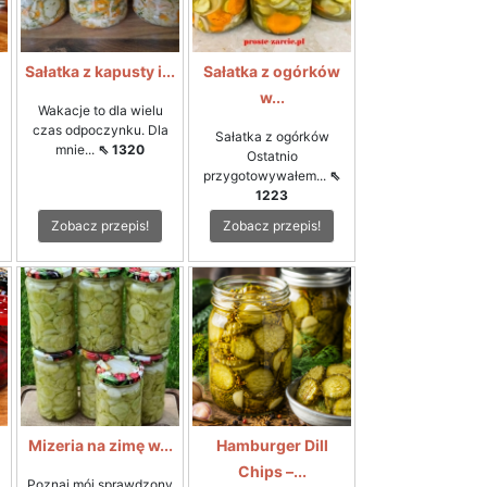
i
Sałatka z kapusty i...
Sałatka z ogórków
w...
Wakacje to dla wielu
czas odpoczynku. Dla
Sałatka z ogórków
mnie...
⇖ 1320
Ostatnio
przygotowywałem...
⇖
1223
Zobacz przepis!
Zobacz przepis!
Mizeria na zimę w...
Hamburger Dill
Chips –...
Poznaj mój sprawdzony