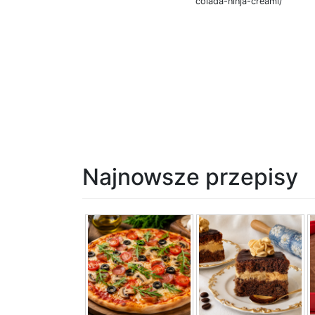
colada-ninja-creami/
Najnowsze przepisy