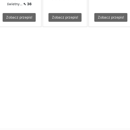
świetny...
⇖ 36
Zobacz przepis!
Zobacz przepis!
Zobacz przepis!