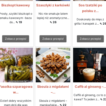
Biszkopt kawowy
Szaszłyki z karkówki
Sos tzatziki po
polsku z...
Prosty, szybki biszkopt o
Nic nie smakuje latem
smaku kawowym -baza
lepiej niż aromatyczne...
Doskonały do mięs z
do...
⇖ 19
⇖ 26
grilla i kanapek z...
⇖ 2
Zobacz przepis!
Zobacz przepis!
Zobacz przepis!
Fasolka szparagowa
Sboula z migdałami
Caffè al ginseng –..
w...
–...
Caffè al ginseng, co to z
kawa? To jeden z...
⇖ 2
Dzień dobry wszystkim
Sboula z migdałami –
mam dziś dla was
marokańskie...
⇖ 22