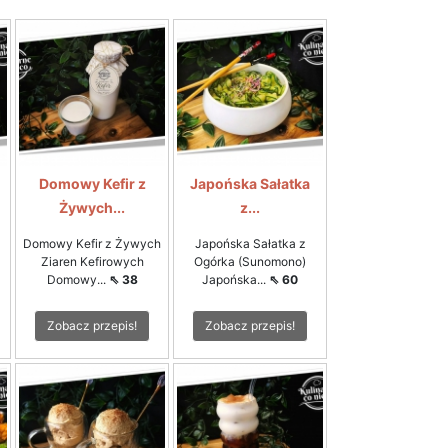
Domowy Kefir z
Japońska Sałatka
Żywych...
z...
Domowy Kefir z Żywych
Japońska Sałatka z
Ziaren Kefirowych
Ogórka (Sunomono)
Domowy...
⇖ 38
Japońska...
⇖ 60
Zobacz przepis!
Zobacz przepis!