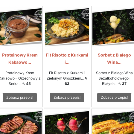
Proteinowy Krem
Fit Risotto z Kurkami
Sorbet z Białego
Kakaowo...
i...
Wina...
Proteinowy Krem
Fit Risotto z Kurkami i
Sorbet z Białego Wina
Kakaowo – Orzechowy z
Zielonym Groszkiem...
⇖
Bezalkoholowego i
Serka...
⇖ 45
63
Białych...
⇖ 37
Zobacz przepis!
Zobacz przepis!
Zobacz przepis!