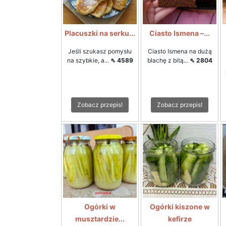
Placuszki na serku...
Ciasto Ismena –...
Jeśli szukasz pomysłu
Ciasto Ismena na dużą
na szybkie, a...
⇖ 4589
blachę z bitą...
⇖ 2804
Zobacz przepis!
Zobacz przepis!
Ogórki w
Ogórki kiszone w
musztardzie...
kefirze