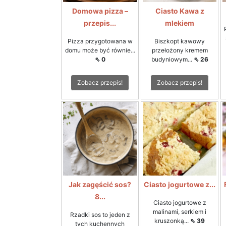
Domowa pizza –
Ciasto Kawa z
przepis...
mlekiem
Pizza przygotowana w
Biszkopt kawowy
domu może być równie...
przełożony kremem
⇖ 0
budyniowym...
⇖ 26
Zobacz przepis!
Zobacz przepis!
Jak zagęścić sos?
Ciasto jogurtowe z...
8...
Ciasto jogurtowe z
malinami, serkiem i
Rzadki sos to jeden z
kruszonką...
⇖ 39
tych kuchennych