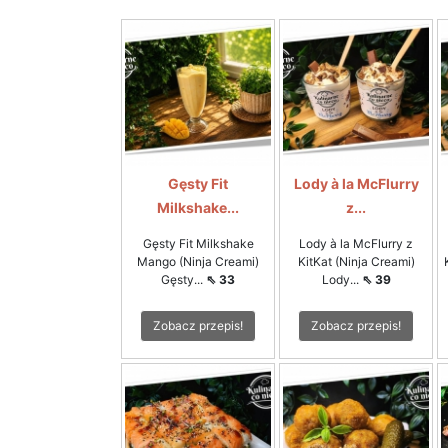
Gęsty Fit
Lody à la McFlurry
Milkshake...
z...
Gęsty Fit Milkshake
Lody à la McFlurry z
Mango (Ninja Creami)
KitKat (Ninja Creami)
Gęsty...
⇖ 33
Lody...
⇖ 39
Zobacz przepis!
Zobacz przepis!