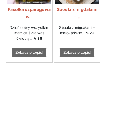
Fasolka szparagowa
Sboula z migdałami
w...
–...
Dzień dobry wszystkim
Sboula z migdałami –
mam dziś dla was
marokańskie...
⇖ 22
świetny...
⇖ 36
Zobacz przepis!
Zobacz przepis!