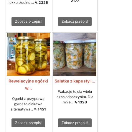
2177
lekko słodkie,...
⇖ 2325
Zobacz przepis!
Zobacz przepis!
Rewelacyjne ogórki
Sałatka z kapusty i...
w...
Wakacje to dla wielu
czas odpoczynku. Dla
Ogórki z przyprawą
mnie...
⇖ 1320
gyros to ciekawa
alternatywa...
⇖ 1451
Zobacz przepis!
Zobacz przepis!