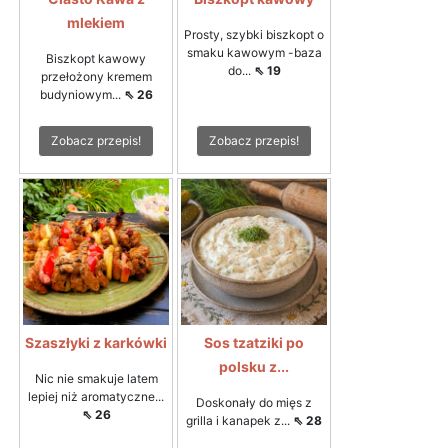
mlekiem
Prosty, szybki biszkopt o
smaku kawowym -baza
Biszkopt kawowy
do...
⇖ 19
przełożony kremem
budyniowym...
⇖ 26
Zobacz przepis!
Zobacz przepis!
Szaszłyki z karkówki
Sos tzatziki po
polsku z...
Nic nie smakuje latem
lepiej niż aromatyczne...
Doskonały do mięs z
⇖ 26
grilla i kanapek z...
⇖ 28