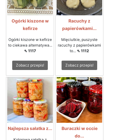
Ogórki kiszone w
Racuchy z
kefirze
papierówkami...
Ogórki kiszone w kefirze
Mięciutkie, puszyste
to ciekawa alternatywa...
racuchy z papierówkami
⇖ 1117
to...
⇖ 1112
Zobacz przepis!
Zobacz przepis!
Najlepsza sałatka z...
Buraczki w occie
do...
Kolorowa sałatka z