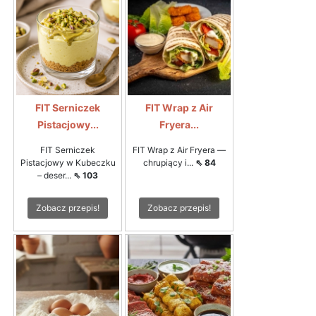
FIT Serniczek
FIT Wrap z Air
Pistacjowy...
Fryera...
FIT Serniczek
FIT Wrap z Air Fryera —
Pistacjowy w Kubeczku
chrupiący i...
⇖ 84
– deser...
⇖ 103
Zobacz przepis!
Zobacz przepis!