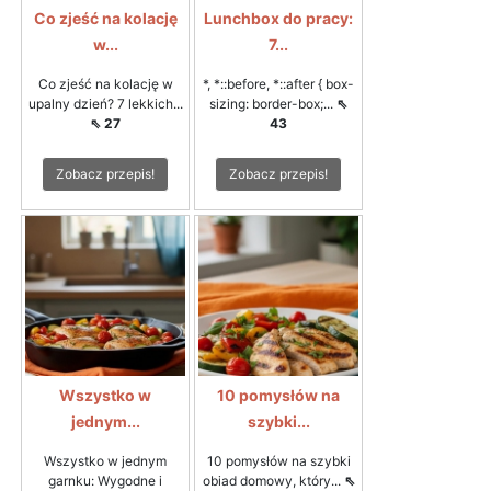
Co zjeść na kolację
Lunchbox do pracy:
w...
7...
Co zjeść na kolację w
*, *::before, *::after { box-
upalny dzień? 7 lekkich...
sizing: border-box;...
⇖
⇖ 27
43
Zobacz przepis!
Zobacz przepis!
Wszystko w
10 pomysłów na
jednym...
szybki...
Wszystko w jednym
10 pomysłów na szybki
garnku: Wygodne i
obiad domowy, który...
⇖