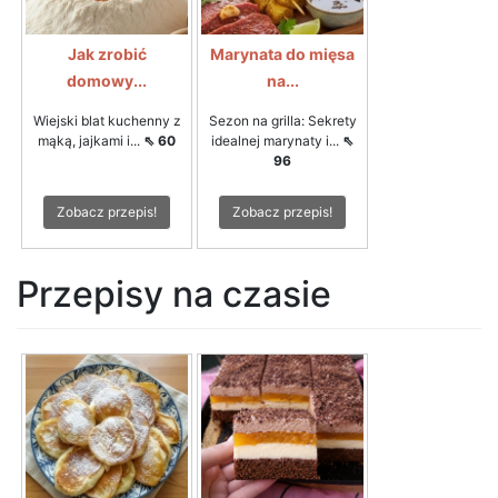
Jak zrobić
Marynata do mięsa
domowy...
na...
Wiejski blat kuchenny z
Sezon na grilla: Sekrety
mąką, jajkami i...
⇖ 60
idealnej marynaty i...
⇖
96
Zobacz przepis!
Zobacz przepis!
Przepisy na czasie