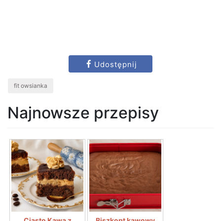
Udostępnij
fit owsianka
Najnowsze przepisy
Ciasto Kawa z
Biszkopt kawowy