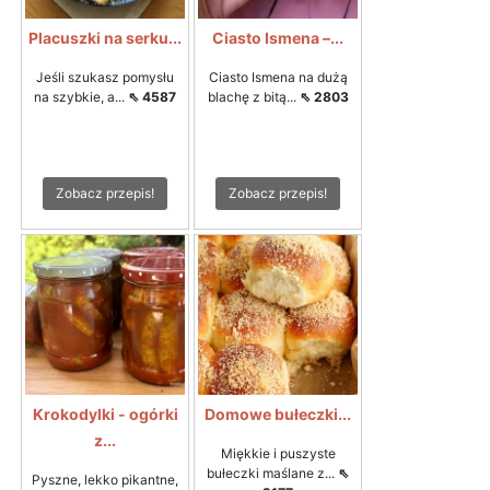
Placuszki na serku...
Ciasto Ismena –...
Jeśli szukasz pomysłu
Ciasto Ismena na dużą
na szybkie, a...
⇖ 4587
blachę z bitą...
⇖ 2803
Zobacz przepis!
Zobacz przepis!
Krokodylki - ogórki
Domowe bułeczki...
z...
Miękkie i puszyste
bułeczki maślane z...
⇖
Pyszne, lekko pikantne,