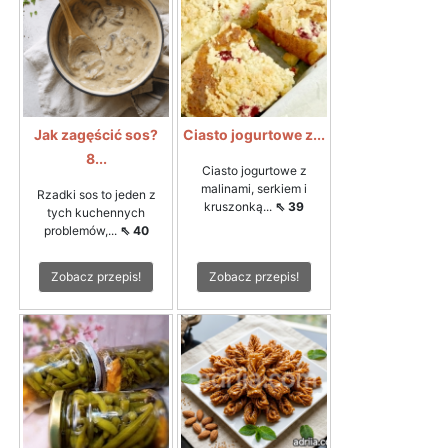
Jak zagęścić sos?
Ciasto jogurtowe z...
8...
Ciasto jogurtowe z
malinami, serkiem i
Rzadki sos to jeden z
kruszonką...
⇖ 39
tych kuchennych
problemów,...
⇖ 40
Zobacz przepis!
Zobacz przepis!