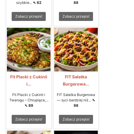
szybkie...
⇖ 62
88
Zobacz przepis!
Zobacz przepis!
Fit Placki z Cukinii
FIT Sałatka
i...
Burgerowa...
Fit Placki z Cukinii i
FIT Sałatka Burgerowa
Twarogu – Chrupiące,...
— syci bardziej niż...
⇖
⇖ 89
98
Zobacz przepis!
Zobacz przepis!