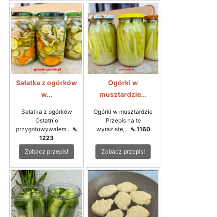
Sałatka z ogórków
Ogórki w
w...
musztardzie...
Sałatka z ogórków
Ogórki w musztardzie
Ostatnio
Przepis na te
przygotowywałem...
⇖
wyraziste,...
⇖ 1160
1223
Zobacz przepis!
Zobacz przepis!