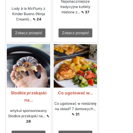
Najsmaczniejsze
tradycyjne kotlety
Lody à la McFlurry z
mielone z...
⇖ 37
Kinder Bueno (Ninja
Creami)...
⇖ 24
Zobacz przepis!
Zobacz przepis!
Słodkie przekąski
Co ugotować w...
na...
Co ugotować w niedzielę
na obiad? 7 domowych...
artykuł sponsorowany
⇖ 31
Słodkie przekąski na...
⇖
26