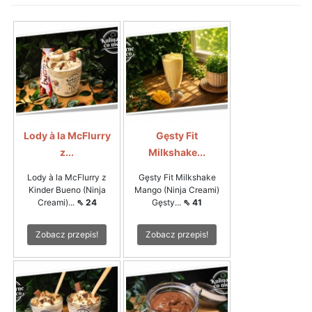
Lody à la McFlurry
Gęsty Fit
z...
Milkshake...
Lody à la McFlurry z
Gęsty Fit Milkshake
Kinder Bueno (Ninja
Mango (Ninja Creami)
Creami)...
⇖ 24
Gęsty...
⇖ 41
Zobacz przepis!
Zobacz przepis!