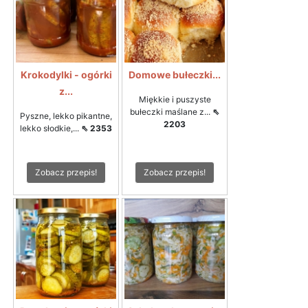
Krokodylki - ogórki
Domowe bułeczki...
z...
Miękkie i puszyste
bułeczki maślane z...
⇖
Pyszne, lekko pikantne,
2203
lekko słodkie,...
⇖ 2353
Zobacz przepis!
Zobacz przepis!