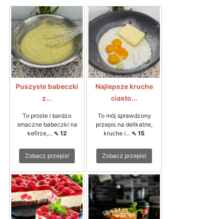
Puszyste babeczki
Najlepsze kruche
z...
ciasto...
To proste i bardzo
To mój sprawdzony
smaczne babeczki na
przepis na delikatne,
kefirze,...
⇖ 12
kruche i...
⇖ 15
Zobacz przepis!
Zobacz przepis!