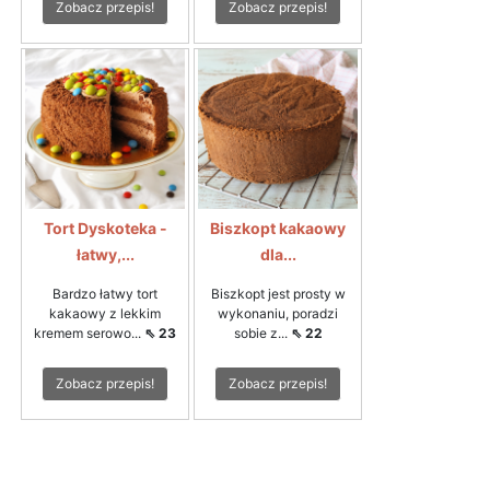
Zobacz przepis!
Zobacz przepis!
Tort Dyskoteka -
Biszkopt kakaowy
łatwy,...
dla...
Bardzo łatwy tort
Biszkopt jest prosty w
kakaowy z lekkim
wykonaniu, poradzi
kremem serowo...
⇖ 23
sobie z...
⇖ 22
Zobacz przepis!
Zobacz przepis!