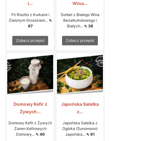
i...
Wina...
Fit Risotto z Kurkami i
Sorbet z Białego Wina
Zielonym Groszkiem...
⇖
Bezalkoholowego i
67
Białych...
⇖ 38
Zobacz przepis!
Zobacz przepis!
Domowy Kefir z
Japońska Sałatka
Żywych...
z...
Domowy Kefir z Żywych
Japońska Sałatka z
Ziaren Kefirowych
Ogórka (Sunomono)
Domowy...
⇖ 40
Japońska...
⇖ 61