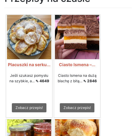
Placuszki na serku...
Ciasto Ismena –...
Jeśli szukasz pomysłu
Ciasto Ismena na dużą
na szybkie, a...
⇖ 4649
blachę z bitą...
⇖ 2846
Zobacz przepis!
Zobacz przepis!