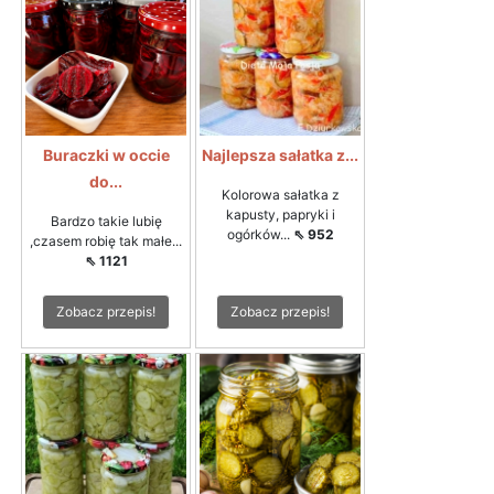
Buraczki w occie
Najlepsza sałatka z...
do...
Kolorowa sałatka z
kapusty, papryki i
Bardzo takie lubię
ogórków...
⇖ 952
,czasem robię tak małe...
⇖ 1121
Zobacz przepis!
Zobacz przepis!