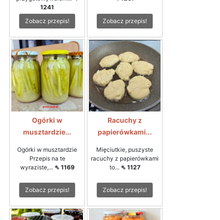
1241
Zobacz przepis!
Zobacz przepis!
Ogórki w
Racuchy z
musztardzie...
papierówkami...
Ogórki w musztardzie
Mięciutkie, puszyste
Przepis na te
racuchy z papierówkami
wyraziste,...
⇖ 1169
to...
⇖ 1127
Zobacz przepis!
Zobacz przepis!