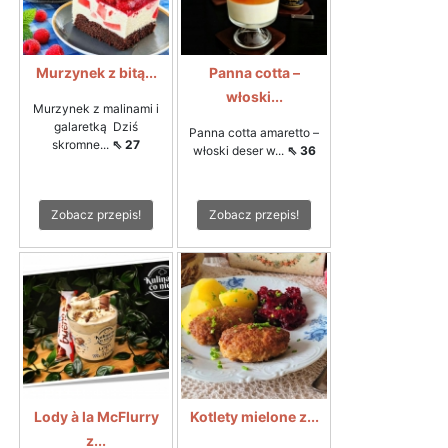
Murzynek z bitą...
Panna cotta –
włoski...
Murzynek z malinami i
galaretką Dziś
Panna cotta amaretto –
skromne...
⇖ 27
włoski deser w...
⇖ 36
Zobacz przepis!
Zobacz przepis!
Lody à la McFlurry
Kotlety mielone z...
z...