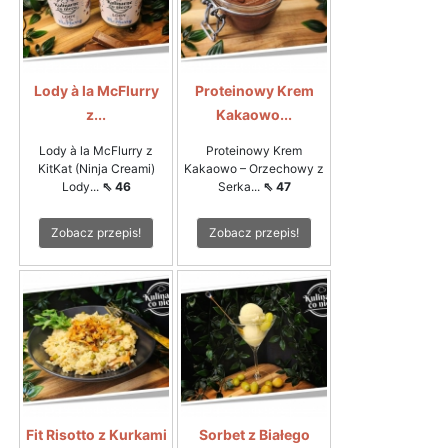
Lody à la McFlurry
Proteinowy Krem
z...
Kakaowo...
Lody à la McFlurry z
Proteinowy Krem
KitKat (Ninja Creami)
Kakaowo – Orzechowy z
Lody...
⇖ 46
Serka...
⇖ 47
Zobacz przepis!
Zobacz przepis!
Fit Risotto z Kurkami
Sorbet z Białego