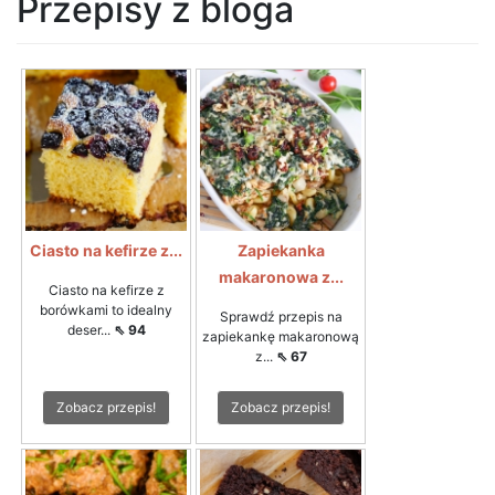
Przepisy z bloga
Ciasto na kefirze z...
Zapiekanka
makaronowa z...
Ciasto na kefirze z
borówkami to idealny
Sprawdź przepis na
deser...
⇖ 94
zapiekankę makaronową
z...
⇖ 67
Zobacz przepis!
Zobacz przepis!