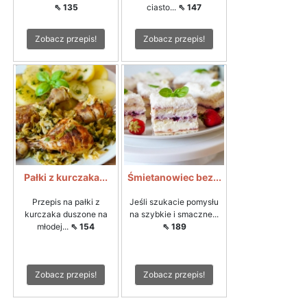
⇖ 135
ciasto...
⇖ 147
Zobacz przepis!
Zobacz przepis!
Pałki z kurczaka...
Śmietanowiec bez...
Przepis na pałki z
Jeśli szukacie pomysłu
kurczaka duszone na
na szybkie i smaczne...
młodej...
⇖ 154
⇖ 189
Zobacz przepis!
Zobacz przepis!