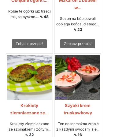
Obłędne ogórki...
Makaron z bobem
w...
Robię te ogórki już trzeci
rok, są pyszne....
⇖ 48
Sezon na bób powoli
dobiega końca, dlatego...
⇖ 23
Zobacz przepis!
Zobacz przepis!
Krokiety
Szybki krem
ziemniaczane ze...
truskawkowy
Krokiety ziemniaczane
Ten deser można zrobić
ze szpinakiem i żółtym...
z każdymi owocami ale...
⇖ 32
⇖ 16