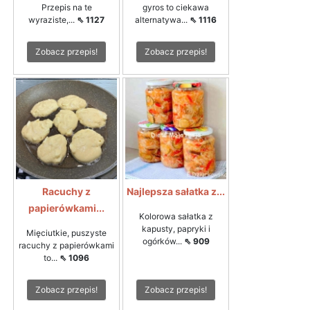
Przepis na te
gyros to ciekawa
wyraziste,...
⇖ 1127
alternatywa...
⇖ 1116
Zobacz przepis!
Zobacz przepis!
Racuchy z
Najlepsza sałatka z...
papierówkami...
Kolorowa sałatka z
kapusty, papryki i
Mięciutkie, puszyste
ogórków...
⇖ 909
racuchy z papierówkami
to...
⇖ 1096
Zobacz przepis!
Zobacz przepis!