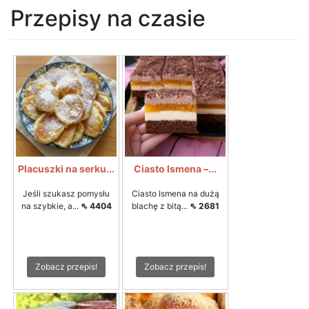
Przepisy na czasie
Placuszki na serku...
Ciasto Ismena –...
Jeśli szukasz pomysłu
Ciasto Ismena na dużą
na szybkie, a...
⇖ 4404
blachę z bitą...
⇖ 2681
Zobacz przepis!
Zobacz przepis!