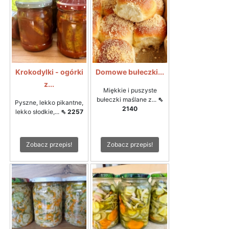
Krokodylki - ogórki
Domowe bułeczki...
z...
Miękkie i puszyste
bułeczki maślane z...
⇖
Pyszne, lekko pikantne,
2140
lekko słodkie,...
⇖ 2257
Zobacz przepis!
Zobacz przepis!