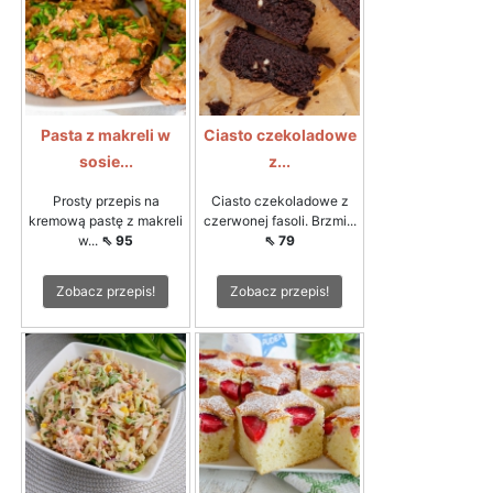
Pasta z makreli w
Ciasto czekoladowe
sosie...
z...
Prosty przepis na
Ciasto czekoladowe z
kremową pastę z makreli
czerwonej fasoli. Brzmi...
w...
⇖ 95
⇖ 79
Zobacz przepis!
Zobacz przepis!