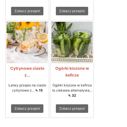
Zobacz przepis!
Zobacz przepis!
Cytrynowe ciasto
Ogórki kiszone w
z...
kefirze
Łatwy przepis na ciasto
Ogórki kiszone w kefirze
cytrynowe z...
⇖ 15
to ciekawa alternatywa...
⇖ 32
Zobacz przepis!
Zobacz przepis!