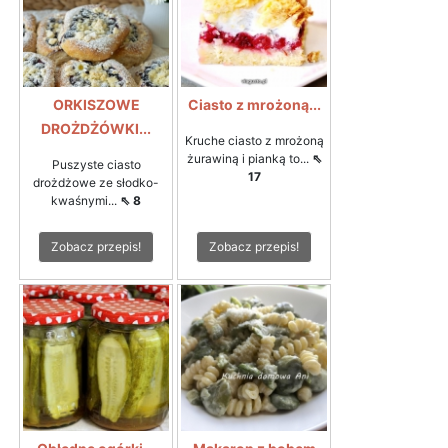
ORKISZOWE
Ciasto z mrożoną...
DROŻDŻÓWKI...
Kruche ciasto z mrożoną
żurawiną i pianką to...
⇖
Puszyste ciasto
17
drożdżowe ze słodko-
kwaśnymi...
⇖ 8
Zobacz przepis!
Zobacz przepis!