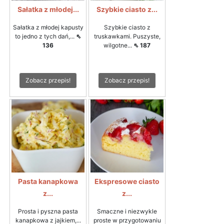
Sałatka z młodej...
Szybkie ciasto z...
Sałatka z młodej kapusty
Szybkie ciasto z
to jedno z tych dań,...
⇖
truskawkami. Puszyste,
136
wilgotne...
⇖ 187
Zobacz przepis!
Zobacz przepis!
Pasta kanapkowa
Ekspresowe ciasto
z...
z...
Prosta i pyszna pasta
Smaczne i niezwykle
kanapkowa z jajkiem,...
proste w przygotowaniu