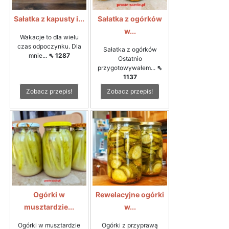
Sałatka z kapusty i...
Sałatka z ogórków
w...
Wakacje to dla wielu
czas odpoczynku. Dla
Sałatka z ogórków
mnie...
⇖ 1287
Ostatnio
przygotowywałem...
⇖
1137
Zobacz przepis!
Zobacz przepis!
Ogórki w
Rewelacyjne ogórki
musztardzie...
w...
Ogórki w musztardzie
Ogórki z przyprawą