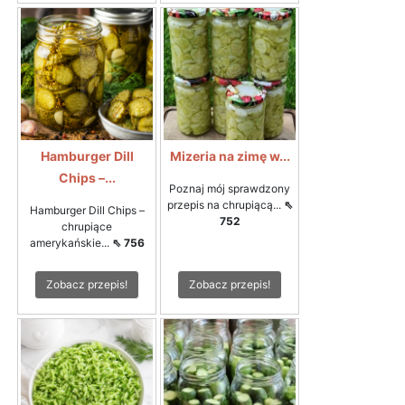
Hamburger Dill
Mizeria na zimę w...
Chips –...
Poznaj mój sprawdzony
przepis na chrupiącą...
⇖
Hamburger Dill Chips –
752
chrupiące
amerykańskie...
⇖ 756
Zobacz przepis!
Zobacz przepis!