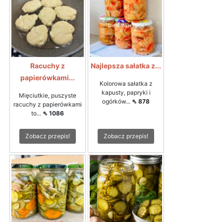
Racuchy z
Najlepsza sałatka z...
papierówkami...
Kolorowa sałatka z
kapusty, papryki i
Mięciutkie, puszyste
ogórków...
⇖ 878
racuchy z papierówkami
to...
⇖ 1086
Zobacz przepis!
Zobacz przepis!