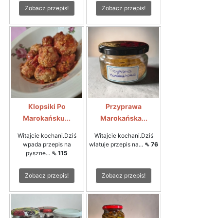
Zobacz przepis!
Zobacz przepis!
Klopsiki Po
Przyprawa
Marokańsku...
Marokańska...
Witajcie kochani.Dziś
Witajcie kochani.Dziś
wpada przepis na
wlatuje przepis na...
⇖ 76
pyszne...
⇖ 115
Zobacz przepis!
Zobacz przepis!