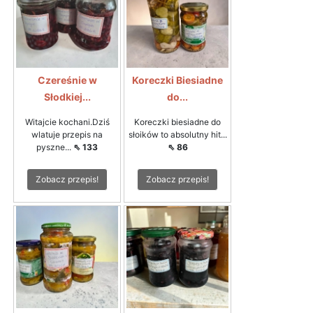
Czereśnie w
Koreczki Biesiadne
Słodkiej...
do...
Witajcie kochani.Dziś
Koreczki biesiadne do
wlatuje przepis na
słoików to absolutny hit...
pyszne...
⇖ 133
⇖ 86
Zobacz przepis!
Zobacz przepis!