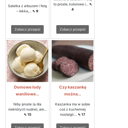
to proste, kolorowe i...
⇖
Sałatka z arbuzem i fetą
4
– lekka,...
⇖ 9
Zobacz przepis!
Zobacz przepis!
Domowe lody
Czy kaszankę
waniliowe...
można...
Niby proste (a dla
Kaszanka ma w sobie
niektórych nudne), ale...
coś z kuchennej
⇖ 15
nostalgii:...
⇖ 17
Zobacz przepis!
Zobacz przepis!