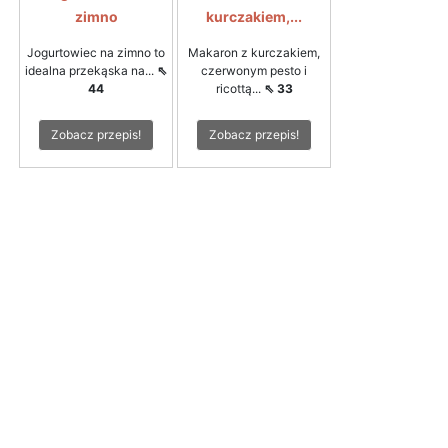
zimno
kurczakiem,...
Jogurtowiec na zimno to
Makaron z kurczakiem,
idealna przekąska na...
⇖
czerwonym pesto i
44
ricottą...
⇖ 33
Zobacz przepis!
Zobacz przepis!