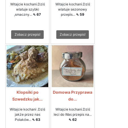
Witajcie kochani.Dziś
Witajcie kochani.Dziś
wlatuje szybki
wlatuje sezonowy
,smaczny...
⇖ 67
przepis...
⇖ 59
Zobacz przepis!
Zobacz przepis!
Klopsiki po
Domowa Przyprawa
Szwedzku jak...
do...
Witajcie kochani .Dziś
Witajcie kochani.Dziś
jakże przez nas
leci do Was przepis na...
Polaków...
⇖ 63
⇖ 62