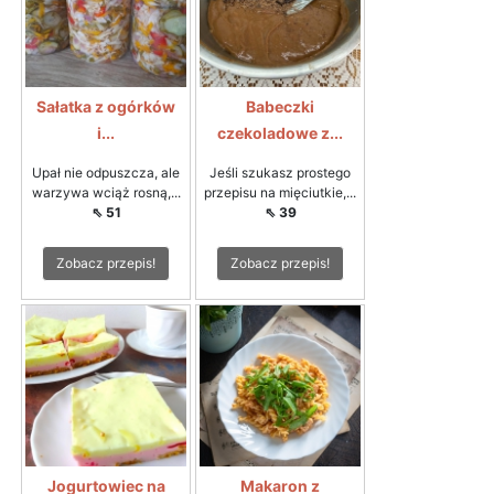
Sałatka z ogórków
Babeczki
i...
czekoladowe z...
Upał nie odpuszcza, ale
Jeśli szukasz prostego
warzywa wciąż rosną,...
przepisu na mięciutkie,...
⇖ 51
⇖ 39
Zobacz przepis!
Zobacz przepis!
Jogurtowiec na
Makaron z