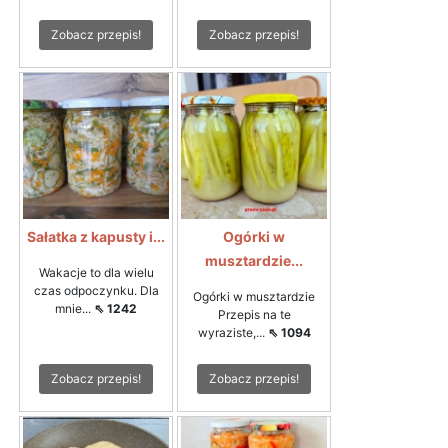
Zobacz przepis!
Zobacz przepis!
Sałatka z kapusty i...
Ogórki w
musztardzie...
Wakacje to dla wielu
czas odpoczynku. Dla
Ogórki w musztardzie
mnie...
⇖ 1242
Przepis na te
wyraziste,...
⇖ 1094
Zobacz przepis!
Zobacz przepis!