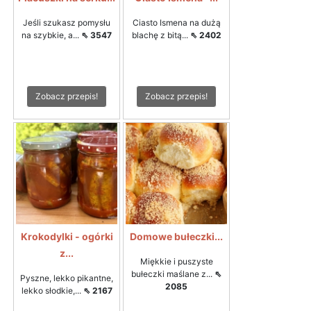
Jeśli szukasz pomysłu
Ciasto Ismena na dużą
na szybkie, a...
⇖ 3547
blachę z bitą...
⇖ 2402
Zobacz przepis!
Zobacz przepis!
Krokodylki - ogórki
Domowe bułeczki...
z...
Miękkie i puszyste
bułeczki maślane z...
⇖
Pyszne, lekko pikantne,
2085
lekko słodkie,...
⇖ 2167