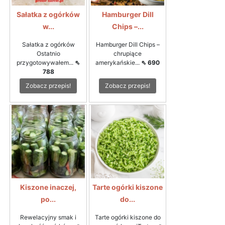
Sałatka z ogórków
Hamburger Dill
w...
Chips –...
Sałatka z ogórków
Hamburger Dill Chips –
Ostatnio
chrupiące
przygotowywałem...
⇖
amerykańskie...
⇖ 690
788
Zobacz przepis!
Zobacz przepis!
Kiszone inaczej,
Tarte ogórki kiszone
po...
do...
Rewelacyjny smak i
Tarte ogórki kiszone do