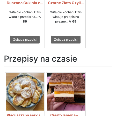
Duszona Cukinia z...
Czarne Złoto Czyli...
Witajcie kochani.Dziś
Witajcie kochani.Dziś
wlatuje przepis na...
⇖
wlatuje przepis na
86
pyszne...
⇖ 69
Zobacz przepis!
Zobacz przepis!
Przepisy na czasie
Placuszki na serku...
Ciasto Ismena –...