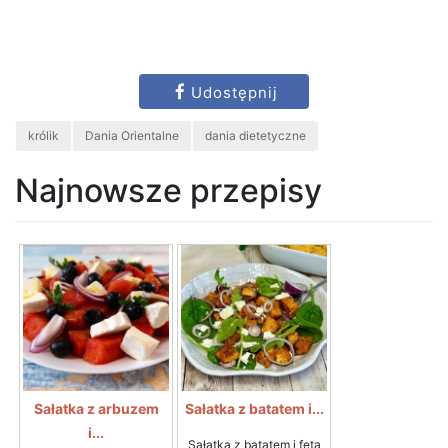
Udostępnij
królik
Dania Orientalne
dania dietetyczne
Najnowsze przepisy
Sałatka z arbuzem
Sałatka z batatem i...
i...
Sałatka z batatem i fetą