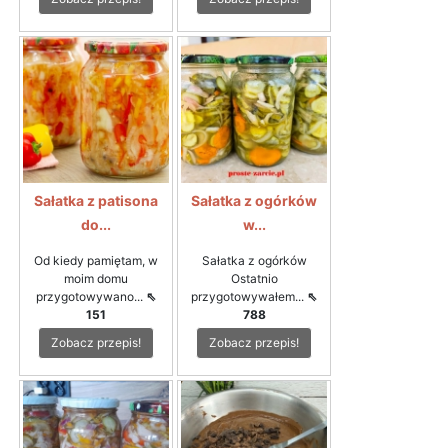
Sałatka z patisona
Sałatka z ogórków
do...
w...
Od kiedy pamiętam, w
Sałatka z ogórków
moim domu
Ostatnio
przygotowywano...
⇖
przygotowywałem...
⇖
151
788
Zobacz przepis!
Zobacz przepis!