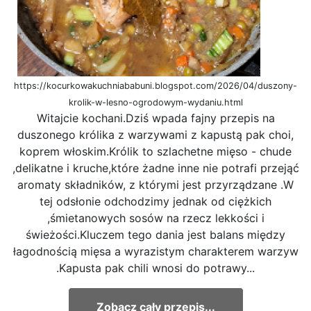
https://kocurkowakuchniababuni.blogspot.com/2026/04/duszony-
krolik-w-lesno-ogrodowym-wydaniu.html
Witajcie kochani.Dziś wpada fajny przepis na
duszonego królika z warzywami z kapustą pak choi,
koprem włoskim.Królik to szlachetne mięso - chude
,delikatne i kruche,które żadne inne nie potrafi przejąć
aromaty składników, z którymi jest przyrządzane .W
tej odsłonie odchodzimy jednak od ciężkich
,śmietanowych sosów na rzecz lekkości i
świeżości.Kluczem tego dania jest balans między
łagodnością mięsa a wyrazistym charakterem warzyw
.Kapusta pak chili wnosi do potrawy...
Zobacz cały przepis...