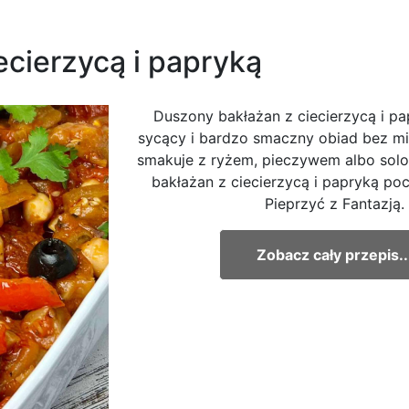
ecierzycą i papryką
Duszony bakłażan z ciecierzycą i pa
sycący i bardzo smaczny obiad bez mi
smakuje z ryżem, pieczywem albo solo
bakłażan z ciecierzycą i papryką po
Pieprzyć z Fantazją.
Zobacz cały przepis..