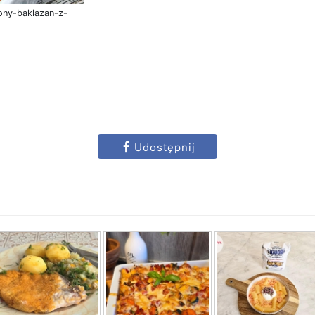
zony-baklazan-z-
Udostępnij