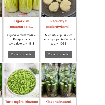
.
Ogórki w
Racuchy z
musztardzie...
papierówkami...
Ogórki w musztardzie
Mięciutkie, puszyste
Przepis na te
racuchy z papierówkami
wyraziste,...
⇖ 1118
to...
⇖ 1095
Zobacz przepis!
Zobacz przepis!
.
Tarte ogórki kiszone
Kiszone inaczej,