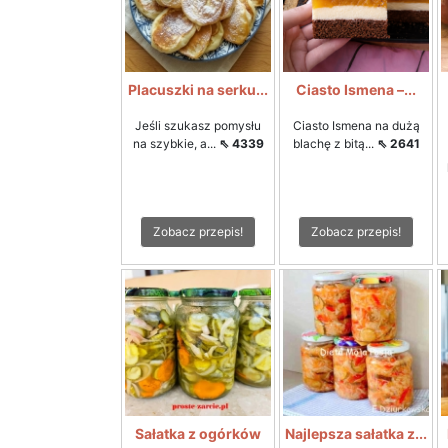
Placuszki na serku...
Ciasto Ismena –...
Jeśli szukasz pomysłu
Ciasto Ismena na dużą
na szybkie, a...
⇖ 4339
blachę z bitą...
⇖ 2641
Zobacz przepis!
Zobacz przepis!
Sałatka z ogórków
Najlepsza sałatka z...