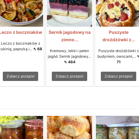
Leczo z boczniaków
Sernik jagodowy na
Puszyste
zimno...
drożdżówki z...
Leczo z boczniaków z
cukinią, papryką i...
⇖ 68
Kremowy, lekki i pełen
Puszyste drożdżówki z
jagód. Sernik jagodowy...
budyniem, owocami,...
⇖ 464
71
Zobacz przepis!
Zobacz przepis!
Zobacz przepis!