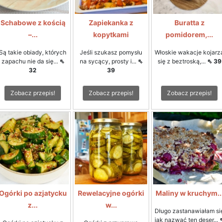
Schabowe z kością
Zapiekanka z
Buratta z
–...
kopytkami
pomidorem,...
Są takie obiady, których
Jeśli szukasz pomysłu
Włoskie wakacje kojarz
zapachu nie da się...
⇖
na sycący, prosty i...
⇖
się z beztroską,...
⇖ 39
32
39
Zobacz przepis!
Zobacz przepis!
Zobacz przepis!
Ogórki po azjatycku
Rewelacyjne ogórki
Maliny w kruchym..
z...
w...
Długo zastanawiałam si
jak nazwać ten deser...