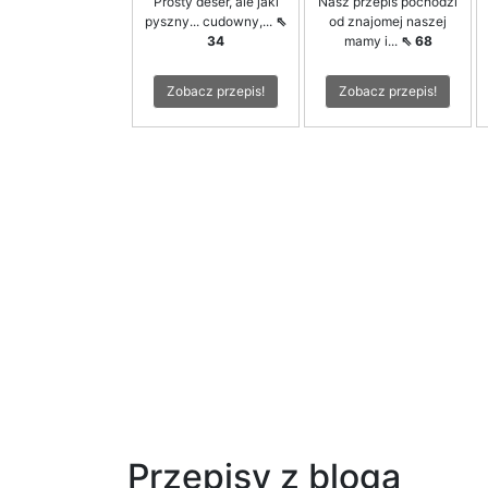
Prosty deser, ale jaki
Nasz przepis pochodzi
pyszny... cudowny,...
⇖
od znajomej naszej
34
mamy i...
⇖ 68
Zobacz przepis!
Zobacz przepis!
Przepisy z bloga