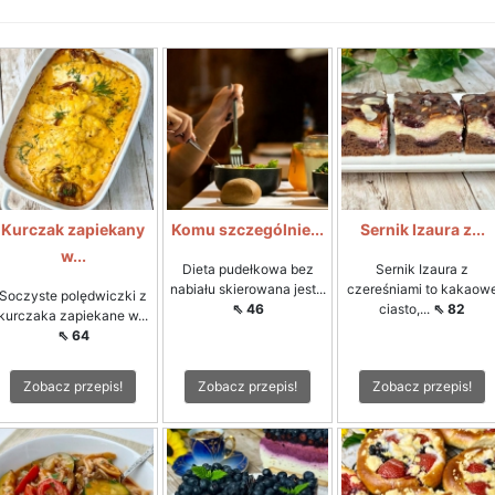
Kurczak zapiekany
Komu szczególnie...
Sernik Izaura z...
w...
Dieta pudełkowa bez
Sernik Izaura z
nabiału skierowana jest...
czereśniami to kakaow
Soczyste polędwiczki z
⇖ 46
ciasto,...
⇖ 82
kurczaka zapiekane w...
⇖ 64
Zobacz przepis!
Zobacz przepis!
Zobacz przepis!