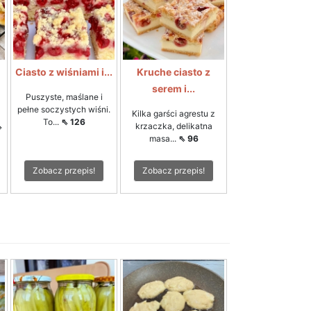
Ciasto z wiśniami i...
Kruche ciasto z
serem i...
Puszyste, maślane i
pełne soczystych wiśni.
Kilka garści agrestu z
To...
⇖ 126
⇖
krzaczka, delikatna
masa...
⇖ 96
Zobacz przepis!
Zobacz przepis!