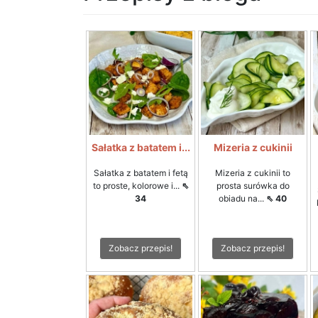
Sałatka z batatem i...
Mizeria z cukinii
Sałatka z batatem i fetą
Mizeria z cukinii to
to proste, kolorowe i...
⇖
prosta surówka do
34
obiadu na...
⇖ 40
Zobacz przepis!
Zobacz przepis!