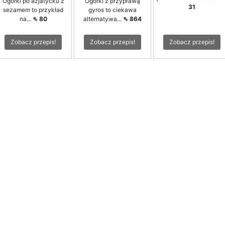
Ogórki po azjatycku z
Ogórki z przyprawą
31
sezamem to przykład
gyros to ciekawa
na...
⇖ 80
alternatywa...
⇖ 864
Zobacz przepis!
Zobacz przepis!
Zobacz przepis!