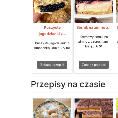
Puszyste
Sernik na zimno z...
jagodzianki z...
Kremowy sernik na
zimno z czereśniami,
Puszyste jagodzianki z
białą...
⇖ 51
kruszonką i dużą...
⇖ 68
Zobacz przepis!
Zobacz przepis!
Przepisy na czasie