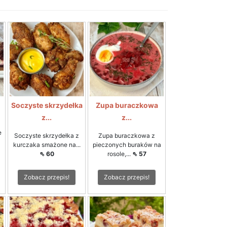
Soczyste skrzydełka
Zupa buraczkowa
z...
z...
e
Soczyste skrzydełka z
Zupa buraczkowa z
kurczaka smażone na...
pieczonych buraków na
⇖ 60
rosole,...
⇖ 57
Zobacz przepis!
Zobacz przepis!