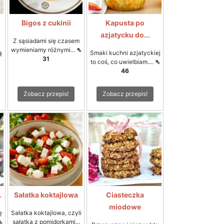
Bigos z cukinii
Kapusta po
azjatycku do...
Z sąsiadami się czasem
wymieniamy różnymi...
⇖
ą
Smaki kuchni azjatyckiej
31
to coś, co uwielbiam....
⇖
46
Zobacz przepis!
Zobacz przepis!
.
Sałatka koktajlowa
Ciasteczka
miodowe
ę
Sałatka koktajlowa, czyli
⇖
sałatka z pomidorkami...