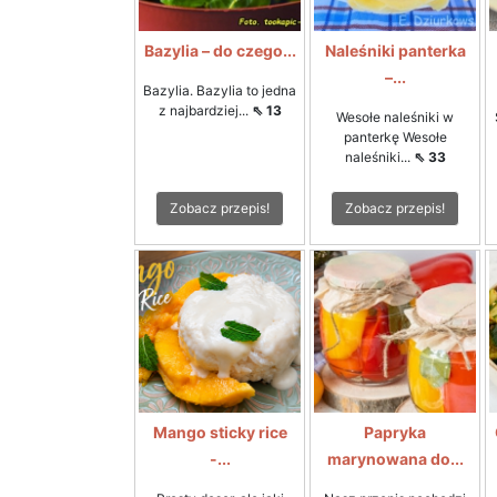
Bazylia – do czego...
Naleśniki panterka
–...
Bazylia. Bazylia to jedna
z najbardziej...
⇖ 13
Wesołe naleśniki w
panterkę Wesołe
naleśniki...
⇖ 33
Zobacz przepis!
Zobacz przepis!
Mango sticky rice
Papryka
-...
marynowana do...