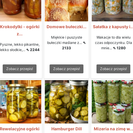
Krokodylki - ogórki
Domowe bułeczki...
Sałatka z kapusty i..
z...
Miękkie i puszyste
Wakacje to dla wielu
bułeczki maślane z...
⇖
czas odpoczynku. Dla
Pyszne, lekko pikantne,
2133
mnie...
⇖ 1280
lekko słodkie,...
⇖ 2244
Zobacz przepis!
Zobacz przepis!
Zobacz przepis!
Rewelacyjne ogórki
Hamburger Dill
Mizeria na zimę w..