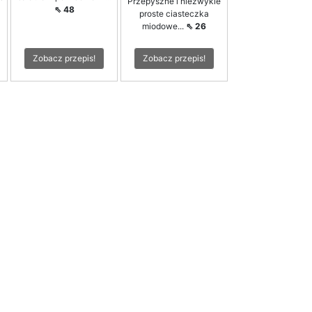
Przepyszne i niezwykle
⇖ 48
proste ciasteczka
miodowe...
⇖ 26
Zobacz przepis!
Zobacz przepis!