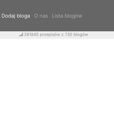
Dodaj bloga
O nas
Lista blogów
281845 przepisów z 730 blogów