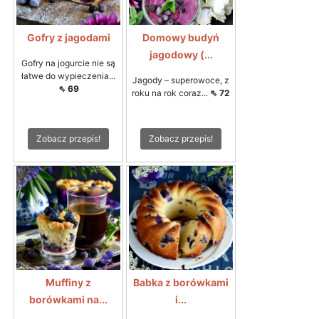
Gofry z jagodami
Domowy budyń
jagodowy (...
Gofry na jogurcie nie są
łatwe do wypieczenia...
Jagody – superowoce, z
⇖ 69
roku na rok coraz...
⇖ 72
Zobacz przepis!
Zobacz przepis!
Muffiny z
Babka z borówkami
borówkami na...
i...