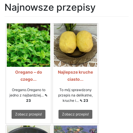
Najnowsze przepisy
Oregano – do
Najlepsze kruche
czego...
ciasto...
Oregano.Oregano to
To mój sprawdzony
jedno z najbardziej...
⇖
przepis na delikatne,
23
kruche i...
⇖ 23
Zobacz przepis!
Zobacz przepis!