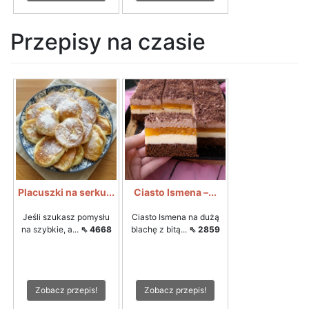
Przepisy na czasie
Placuszki na serku...
Ciasto Ismena –...
Jeśli szukasz pomysłu
Ciasto Ismena na dużą
na szybkie, a...
⇖ 4668
blachę z bitą...
⇖ 2859
Zobacz przepis!
Zobacz przepis!