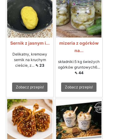
Sernik z jasnym i...
mizeria z ogórków
na...
Delikatny, kremowy
sernik na kruchym
składniki:5 kg świeżych
cieście, z...
⇖ 23
ogórków gruntowych6...
⇖ 44
Zobacz przepis!
Zobacz przepis!