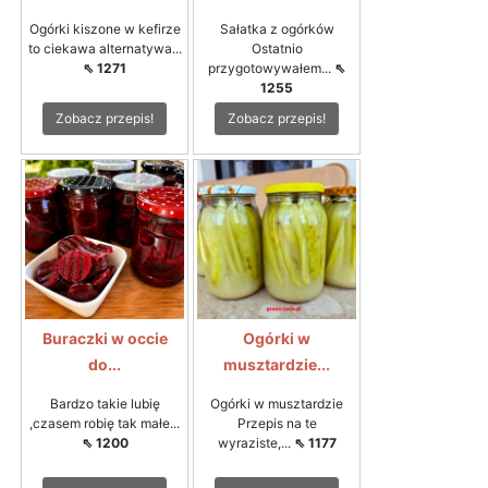
Ogórki kiszone w kefirze
Sałatka z ogórków
to ciekawa alternatywa...
Ostatnio
⇖ 1271
przygotowywałem...
⇖
1255
Zobacz przepis!
Zobacz przepis!
Buraczki w occie
Ogórki w
do...
musztardzie...
Bardzo takie lubię
Ogórki w musztardzie
,czasem robię tak małe...
Przepis na te
⇖ 1200
wyraziste,...
⇖ 1177