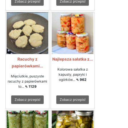
Zobacz przepis!
Zobacz przepis!
Racuchy z
Najlepsza sałatka z...
papierówkami...
Kolorowa sałatka z
kapusty, papryki i
Mięciutkie, puszyste
ogórków...
⇖ 962
racuchy z papierówkami
to...
⇖ 1129
Zobacz przepis!
Zobacz przepis!