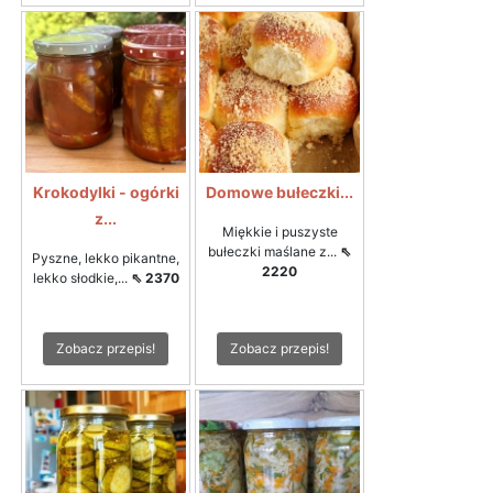
Krokodylki - ogórki
Domowe bułeczki...
z...
Miękkie i puszyste
bułeczki maślane z...
⇖
Pyszne, lekko pikantne,
2220
lekko słodkie,...
⇖ 2370
Zobacz przepis!
Zobacz przepis!