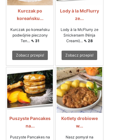
Kurczak po
Lody à la McFlurry
koreańsku...
ze...
Kurczak po koreańsku
Lody à la McFlurry ze
podwójnie pieczony
Snickersem (Ninja
Ten...
⇖ 31
Creami)...
⇖ 28
Zobacz przepis!
Zobacz przepis!
Puszyste Pancakes
Kotlety drobiowe
na...
w...
Puszyste Pancakes na
Nasz pomysł na