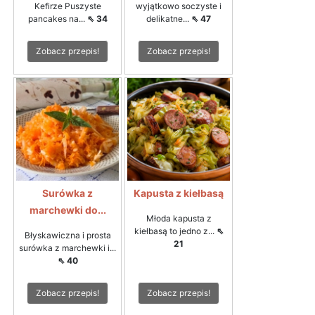
Kefirze Puszyste
wyjątkowo soczyste i
pancakes na...
⇖ 34
delikatne...
⇖ 47
Zobacz przepis!
Zobacz przepis!
Surówka z
Kapusta z kiełbasą
marchewki do...
Młoda kapusta z
kiełbasą to jedno z...
⇖
Błyskawiczna i prosta
21
surówka z marchewki i...
⇖ 40
Zobacz przepis!
Zobacz przepis!