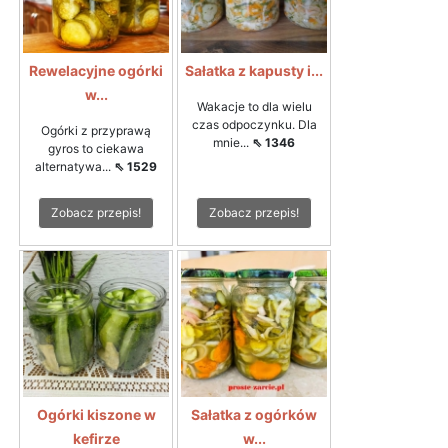
Rewelacyjne ogórki
Sałatka z kapusty i...
w...
Wakacje to dla wielu
czas odpoczynku. Dla
Ogórki z przyprawą
mnie...
⇖ 1346
gyros to ciekawa
alternatywa...
⇖ 1529
Zobacz przepis!
Zobacz przepis!
Ogórki kiszone w
Sałatka z ogórków
kefirze
w...