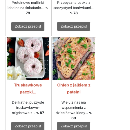
Proteinowe muffinki
Przepyszna babka z
idealne na śniadanie....
⇖
soczystymi borówkami....
79
⇖ 78
Zobacz przepis!
Zobacz przepis!
Truskawkowe
Chleb z jajkiem z
pączki...
patelni
Delikatne, puszyste
Wielu z nas ma
truskawkowo-
wspomnienia z
migdałowe z...
⇖ 87
dzieciństwa kiedy...
⇖
69
Zobacz przepis!
Zobacz przepis!