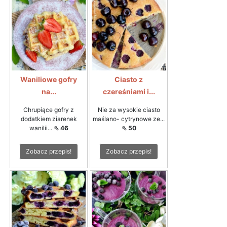
Waniliowe gofry
Ciasto z
na...
czereśniami i...
Chrupiące gofry z
Nie za wysokie ciasto
dodatkiem ziarenek
maślano- cytrynowe ze...
wanilii...
⇖ 46
⇖ 50
Zobacz przepis!
Zobacz przepis!