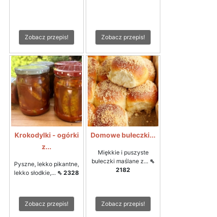
Zobacz przepis!
Zobacz przepis!
Krokodylki - ogórki
Domowe bułeczki...
z...
Miękkie i puszyste
bułeczki maślane z...
⇖
Pyszne, lekko pikantne,
2182
lekko słodkie,...
⇖ 2328
Zobacz przepis!
Zobacz przepis!