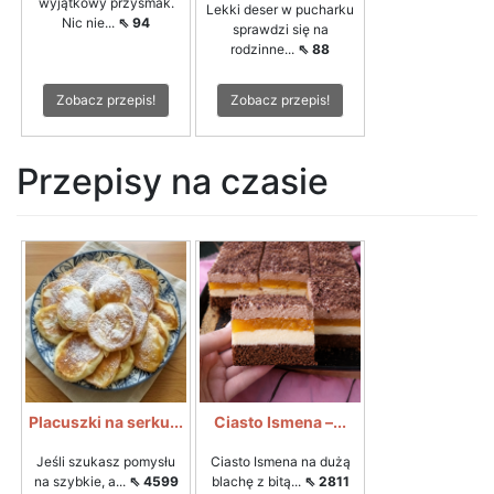
wyjątkowy przysmak.
Lekki deser w pucharku
Nic nie...
⇖ 94
sprawdzi się na
rodzinne...
⇖ 88
Zobacz przepis!
Zobacz przepis!
Przepisy na czasie
Placuszki na serku...
Ciasto Ismena –...
Jeśli szukasz pomysłu
Ciasto Ismena na dużą
na szybkie, a...
⇖ 4599
blachę z bitą...
⇖ 2811