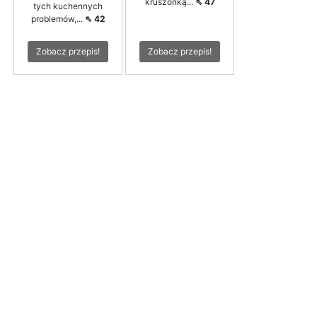
kruszonką...
⇖ 47
tych kuchennych
problemów,...
⇖ 42
Zobacz przepis!
Zobacz przepis!