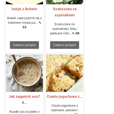
Indyk z Bobem
Szakszuka ze
szpinakiem
Bobek zaprzyjaźnił się z
indykiem chyba już...
⇖
Szakszuka ze
33
szpinakiem, fetą i
płatkami chili...
⇖ 36
Zobacz przepis!
Zobacz przepis!
Jak zagęścić sos?
Ciasto jogurtowe z...
8...
Ciasto jogurtowe z
malinami, serkiem i
Rzadki sos to jeden z