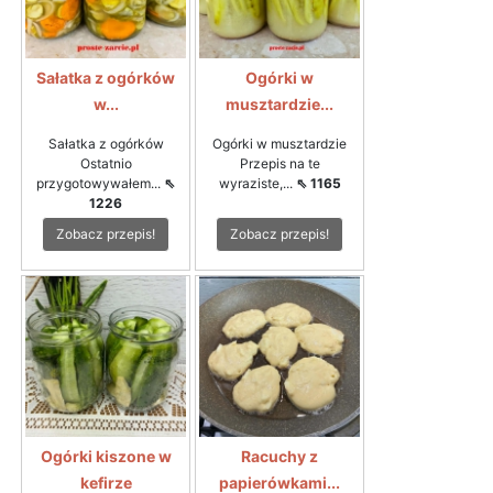
Sałatka z ogórków
Ogórki w
w...
musztardzie...
Sałatka z ogórków
Ogórki w musztardzie
Ostatnio
Przepis na te
przygotowywałem...
⇖
wyraziste,...
⇖ 1165
1226
Zobacz przepis!
Zobacz przepis!
Ogórki kiszone w
Racuchy z
kefirze
papierówkami...