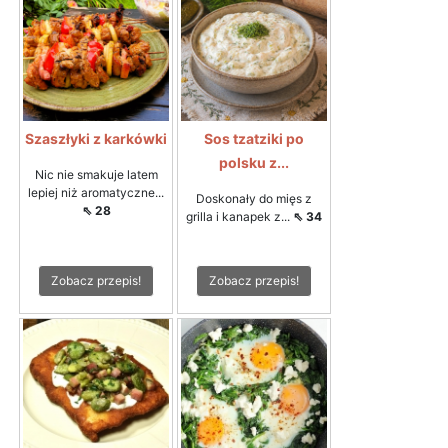
Szaszłyki z karkówki
Sos tzatziki po
polsku z...
Nic nie smakuje latem
lepiej niż aromatyczne...
Doskonały do mięs z
⇖ 28
grilla i kanapek z...
⇖ 34
Zobacz przepis!
Zobacz przepis!