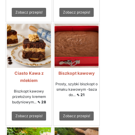
Zobacz przepis!
Zobacz przepis!
Ciasto Kawa z
Biszkopt kawowy
mlekiem
Prosty, szybki biszkopt o
smaku kawowym -baza
Biszkopt kawowy
do...
⇖ 21
przełożony kremem
budyniowym...
⇖ 28
Zobacz przepis!
Zobacz przepis!