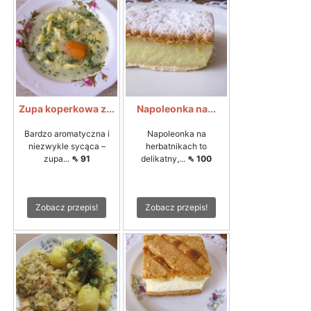
Zupa koperkowa z...
Napoleonka na...
Bardzo aromatyczna i
Napoleonka na
niezwykle sycąca –
herbatnikach to
zupa...
⇖ 91
delikatny,...
⇖ 100
Zobacz przepis!
Zobacz przepis!