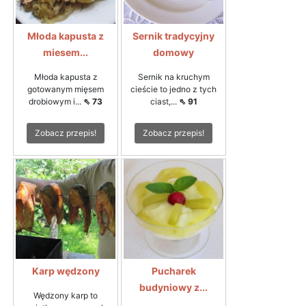
Młoda kapusta z
Sernik tradycyjny
miesem...
domowy
Młoda kapusta z
Sernik na kruchym
gotowanym mięsem
cieście to jedno z tych
drobiowym i...
⇖ 73
ciast,...
⇖ 91
Zobacz przepis!
Zobacz przepis!
Karp wędzony
Pucharek
budyniowy z...
Wędzony karp to