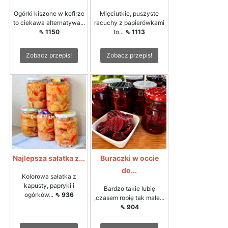
Ogórki kiszone w kefirze
Mięciutkie, puszyste
to ciekawa alternatywa...
racuchy z papierówkami
⇖ 1150
to...
⇖ 1113
Zobacz przepis!
Zobacz przepis!
Najlepsza sałatka z...
Buraczki w occie
do...
Kolorowa sałatka z
kapusty, papryki i
Bardzo takie lubię
ogórków...
⇖ 936
,czasem robię tak małe...
⇖ 904