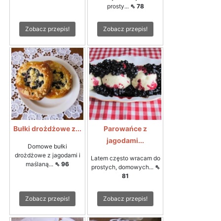
prosty...
⇖ 78
Zobacz przepis!
Zobacz przepis!
Bułki drożdżowe z...
Parowańce z
jagodami...
Domowe bułki
drożdżowe z jagodami i
Latem często wracam do
maślaną...
⇖ 96
prostych, domowych...
⇖
81
Zobacz przepis!
Zobacz przepis!