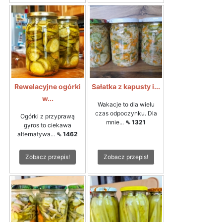
Rewelacyjne ogórki
Sałatka z kapusty i...
w...
Wakacje to dla wielu
czas odpoczynku. Dla
Ogórki z przyprawą
mnie...
⇖ 1321
gyros to ciekawa
alternatywa...
⇖ 1462
Zobacz przepis!
Zobacz przepis!