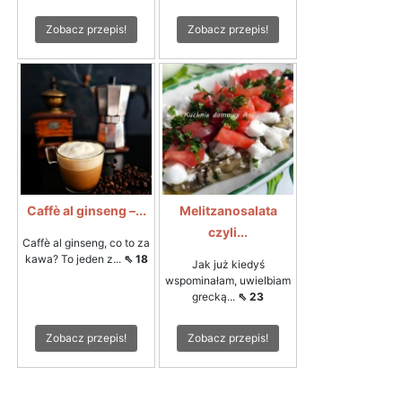
Zobacz przepis!
Zobacz przepis!
Caffè al ginseng –...
Melitzanosalata
czyli...
Caffè al ginseng, co to za
kawa? To jeden z...
⇖ 18
Jak już kiedyś
wspominałam, uwielbiam
grecką...
⇖ 23
Zobacz przepis!
Zobacz przepis!