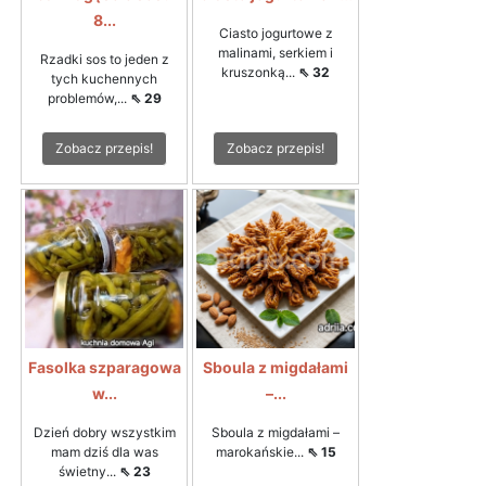
8...
Ciasto jogurtowe z
malinami, serkiem i
Rzadki sos to jeden z
kruszonką...
⇖ 32
tych kuchennych
problemów,...
⇖ 29
Zobacz przepis!
Zobacz przepis!
Fasolka szparagowa
Sboula z migdałami
w...
–...
Dzień dobry wszystkim
Sboula z migdałami –
mam dziś dla was
marokańskie...
⇖ 15
świetny...
⇖ 23