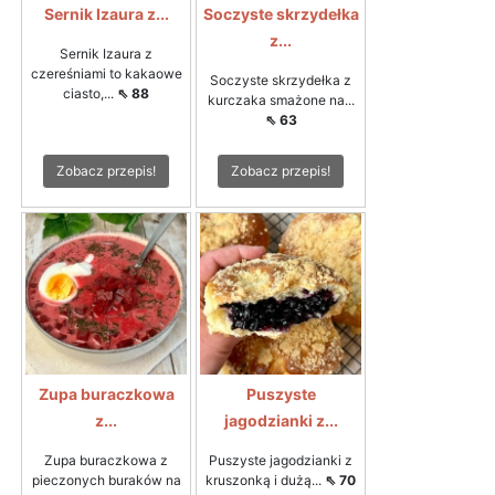
Sernik Izaura z...
Soczyste skrzydełka
z...
Sernik Izaura z
czereśniami to kakaowe
Soczyste skrzydełka z
ciasto,...
⇖ 88
kurczaka smażone na...
⇖ 63
Zobacz przepis!
Zobacz przepis!
Zupa buraczkowa
Puszyste
z...
jagodzianki z...
Zupa buraczkowa z
Puszyste jagodzianki z
pieczonych buraków na
kruszonką i dużą...
⇖ 70