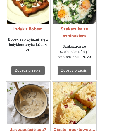
Indyk z Bobem
Szakszuka ze
szpinakiem
Bobek zaprzyjaźnił się z
indykiem chyba już...
⇖
Szakszuka ze
20
szpinakiem, fetą i
płatkami chili...
⇖ 23
Zobacz przepis!
Zobacz przepis!
Jak zagęścić sos?
Ciasto jogurtowe z...