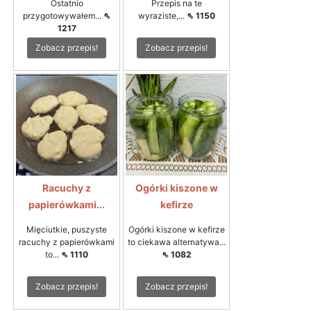
Ostatnio
Przepis na te
przygotowywałem...
⇖
wyraziste,...
⇖ 1150
1217
Zobacz przepis!
Zobacz przepis!
Racuchy z
Ogórki kiszone w
papierówkami...
kefirze
Mięciutkie, puszyste
Ogórki kiszone w kefirze
racuchy z papierówkami
to ciekawa alternatywa...
to...
⇖ 1110
⇖ 1082
Zobacz przepis!
Zobacz przepis!