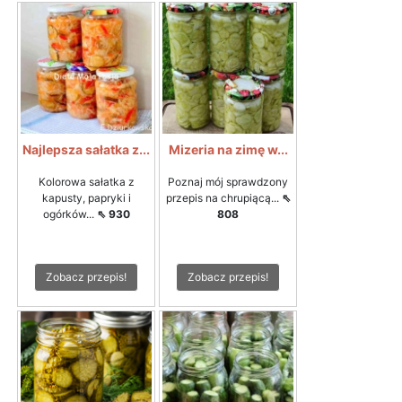
Najlepsza sałatka z...
Mizeria na zimę w...
Kolorowa sałatka z
Poznaj mój sprawdzony
kapusty, papryki i
przepis na chrupiącą...
⇖
ogórków...
⇖ 930
808
Zobacz przepis!
Zobacz przepis!