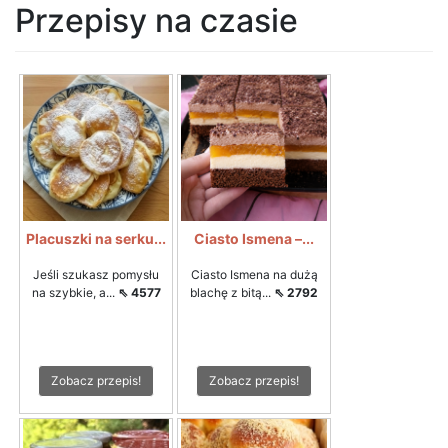
Przepisy na czasie
Placuszki na serku...
Ciasto Ismena –...
Jeśli szukasz pomysłu
Ciasto Ismena na dużą
na szybkie, a...
⇖ 4577
blachę z bitą...
⇖ 2792
Zobacz przepis!
Zobacz przepis!