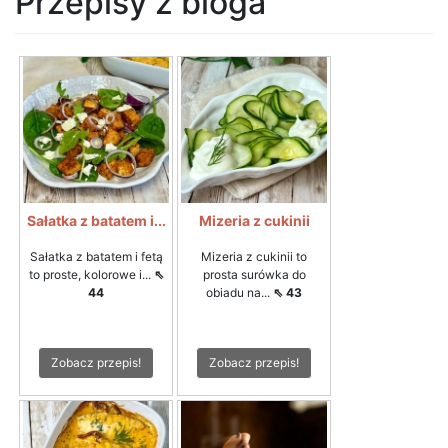
Przepisy z bloga
Sałatka z batatem i...
Mizeria z cukinii
Sałatka z batatem i fetą
Mizeria z cukinii to
to proste, kolorowe i...
⇖
prosta surówka do
44
obiadu na...
⇖ 43
Zobacz przepis!
Zobacz przepis!