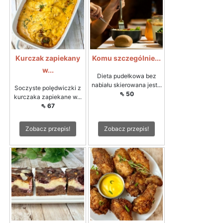
Kurczak zapiekany
Komu szczególnie...
w...
Dieta pudełkowa bez
nabiału skierowana jest...
Soczyste polędwiczki z
⇖ 50
kurczaka zapiekane w...
⇖ 67
Zobacz przepis!
Zobacz przepis!