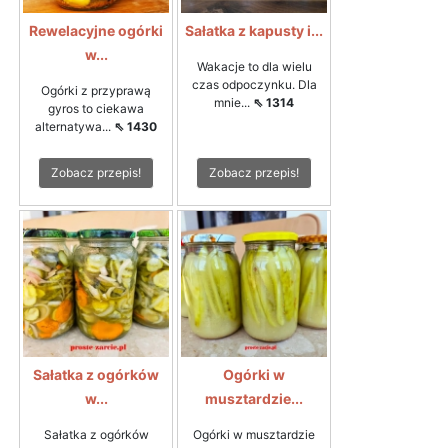
Rewelacyjne ogórki
Sałatka z kapusty i...
w...
Wakacje to dla wielu
czas odpoczynku. Dla
Ogórki z przyprawą
mnie...
⇖ 1314
gyros to ciekawa
alternatywa...
⇖ 1430
Zobacz przepis!
Zobacz przepis!
Sałatka z ogórków
Ogórki w
w...
musztardzie...
Sałatka z ogórków
Ogórki w musztardzie