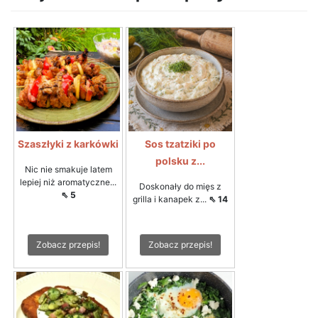
Szaszłyki z karkówki
Sos tzatziki po
polsku z...
Nic nie smakuje latem
lepiej niż aromatyczne...
Doskonały do mięs z
⇖ 5
grilla i kanapek z...
⇖ 14
Zobacz przepis!
Zobacz przepis!