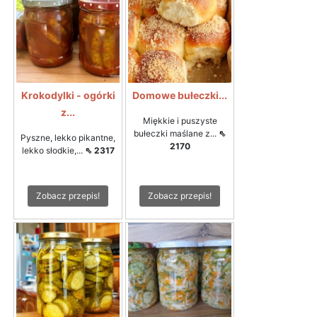
Krokodylki - ogórki
Domowe bułeczki...
z...
Miękkie i puszyste
bułeczki maślane z...
⇖
Pyszne, lekko pikantne,
2170
lekko słodkie,...
⇖ 2317
Zobacz przepis!
Zobacz przepis!