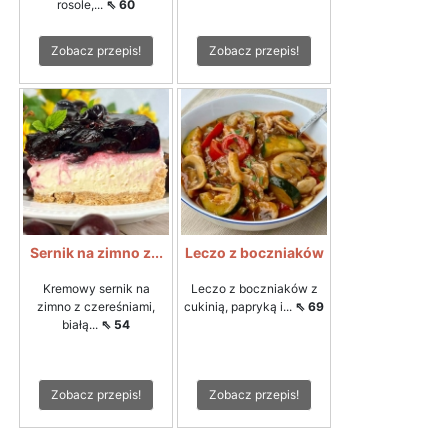
rosole,...
⇖ 60
Zobacz przepis!
Zobacz przepis!
Sernik na zimno z...
Leczo z boczniaków
Kremowy sernik na
Leczo z boczniaków z
zimno z czereśniami,
cukinią, papryką i...
⇖ 69
białą...
⇖ 54
Zobacz przepis!
Zobacz przepis!