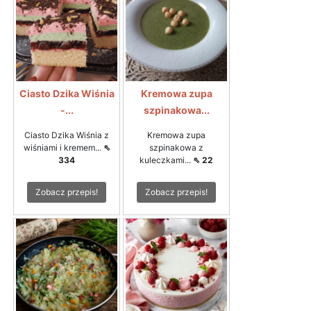
Ciasto Dzika Wiśnia
Kremowa zupa
-...
szpinakowa...
Ciasto Dzika Wiśnia z
Kremowa zupa
wiśniami i kremem...
⇖
szpinakowa z
334
kuleczkami...
⇖ 22
Zobacz przepis!
Zobacz przepis!