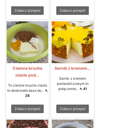
Zobacz przepis!
Zobacz przepis!
Ciemne kruche
Sernik z kremem...
ciasto pod...
Sernik z kremem
pomarańczowym to
To ciemne kruche ciasto
połączenie...
⇖ 41
to doskonała baza do...
⇖
26
Zobacz przepis!
Zobacz przepis!