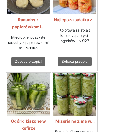
Racuchy z
Najlepsza sałatka z...
papierówkami...
Kolorowa sałatka z
kapusty, papryki i
Mięciutkie, puszyste
ogórków...
⇖ 927
racuchy z papierówkami
to...
⇖ 1105
Zobacz przepis!
Zobacz przepis!
Ogórki kiszone w
Mizeria na zimę w...
kefirze
Poznaj mój sprawdzony