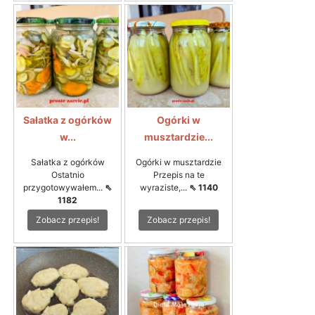
Sałatka z ogórków
Ogórki w
w...
musztardzie...
Sałatka z ogórków
Ogórki w musztardzie
Ostatnio
Przepis na te
przygotowywałem...
⇖
wyraziste,...
⇖ 1140
1182
Zobacz przepis!
Zobacz przepis!