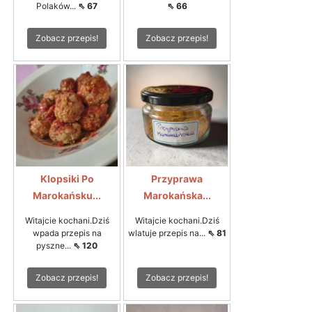
Polaków...
⇖ 67
⇖ 66
Zobacz przepis!
Zobacz przepis!
Klopsiki Po
Przyprawa
Marokańsku...
Marokańska...
Witajcie kochani.Dziś
Witajcie kochani.Dziś
wpada przepis na
wlatuje przepis na...
⇖ 81
pyszne...
⇖ 120
Zobacz przepis!
Zobacz przepis!