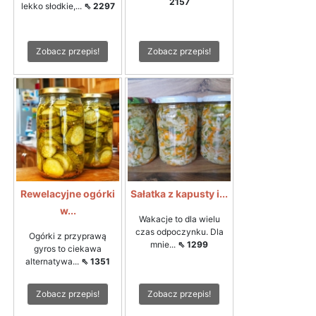
2157
lekko słodkie,...
⇖ 2297
Zobacz przepis!
Zobacz przepis!
Rewelacyjne ogórki
Sałatka z kapusty i...
w...
Wakacje to dla wielu
czas odpoczynku. Dla
Ogórki z przyprawą
mnie...
⇖ 1299
gyros to ciekawa
alternatywa...
⇖ 1351
Zobacz przepis!
Zobacz przepis!