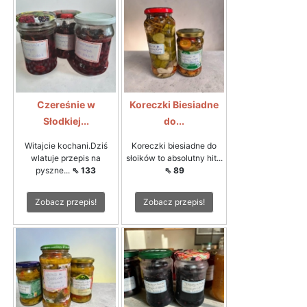
Czereśnie w
Koreczki Biesiadne
Słodkiej...
do...
Witajcie kochani.Dziś
Koreczki biesiadne do
wlatuje przepis na
słoików to absolutny hit...
pyszne...
⇖ 133
⇖ 89
Zobacz przepis!
Zobacz przepis!