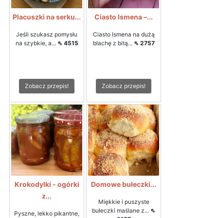
Placuszki na serku...
Ciasto Ismena –...
Jeśli szukasz pomysłu
Ciasto Ismena na dużą
na szybkie, a...
⇖ 4515
blachę z bitą...
⇖ 2757
Zobacz przepis!
Zobacz przepis!
Krokodylki - ogórki
Domowe bułeczki...
z...
Miękkie i puszyste
bułeczki maślane z...
⇖
Pyszne, lekko pikantne,