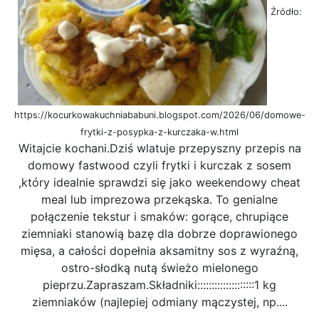
Źródło:
https://kocurkowakuchniababuni.blogspot.com/2026/06/domowe-
frytki-z-posypka-z-kurczaka-w.html
Witajcie kochani.Dziś wlatuje przepyszny przepis na
domowy fastwood czyli frytki i kurczak z sosem
,który idealnie sprawdzi się jako weekendowy cheat
meal lub imprezowa przekąska. To genialne
połączenie tekstur i smaków: gorące, chrupiące
ziemniaki stanowią bazę dla dobrze doprawionego
mięsa, a całości dopełnia aksamitny sos z wyraźną,
ostro-słodką nutą świeżo mielonego
pieprzu.Zapraszam.Składniki::::::::::::::::::::​1 kg
ziemniaków (najlepiej odmiany mączystej, np....