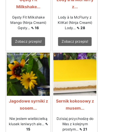
Milkshake...
z...
Gęsty Fit Milkshake
Lody à la McFlurry z
Mango (Ninja Creami)
KitKat (Ninja Creami)
Gęsty...
⇖ 16
Lody...
⇖ 28
Zobacz przepis!
Zobacz przepis!
Jagodowe syrniki z
Sernik kokosowy z
sosem...
musem...
Nie jestem wielbicielką
Dzisiaj przychodzę do
klusek leniwych ale...
⇖
Was z kolejnym
15
prostym...
⇖ 21