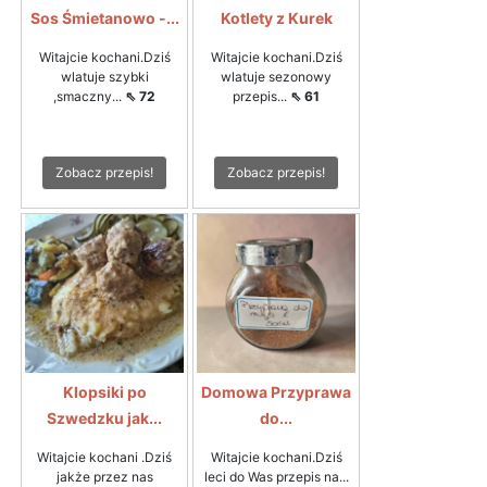
Sos Śmietanowo -...
Kotlety z Kurek
Witajcie kochani.Dziś
Witajcie kochani.Dziś
wlatuje szybki
wlatuje sezonowy
,smaczny...
⇖ 72
przepis...
⇖ 61
Zobacz przepis!
Zobacz przepis!
Klopsiki po
Domowa Przyprawa
Szwedzku jak...
do...
Witajcie kochani .Dziś
Witajcie kochani.Dziś
jakże przez nas
leci do Was przepis na...