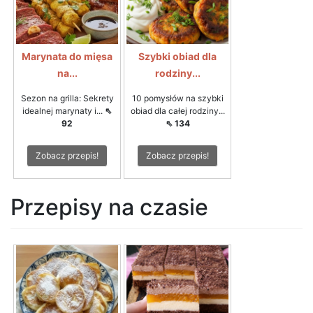
Marynata do mięsa
Szybki obiad dla
na...
rodziny...
Sezon na grilla: Sekrety
10 pomysłów na szybki
idealnej marynaty i...
⇖
obiad dla całej rodziny...
92
⇖ 134
Zobacz przepis!
Zobacz przepis!
Przepisy na czasie