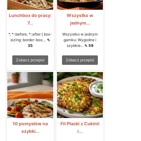
Lunchbox do pracy:
Wszystko w
7...
jednym...
*, *::before, *::after { box-
Wszystko w jednym
sizing: border-box;...
⇖
garnku: Wygodne i
35
szybkie...
⇖ 59
Zobacz przepis!
Zobacz przepis!
10 pomysłów na
Fit Placki z Cukinii
szybki...
i...