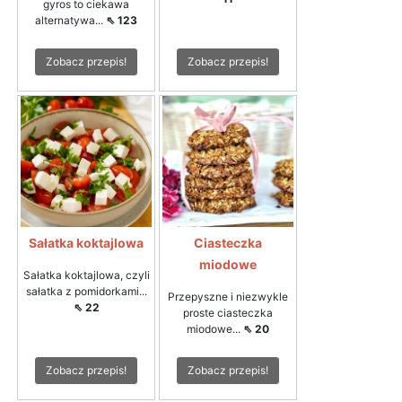
gyros to ciekawa
alternatywa...
⇖ 123
Zobacz przepis!
Zobacz przepis!
Sałatka koktajlowa
Ciasteczka
miodowe
Sałatka koktajlowa, czyli
sałatka z pomidorkami...
Przepyszne i niezwykle
⇖ 22
proste ciasteczka
miodowe...
⇖ 20
Zobacz przepis!
Zobacz przepis!