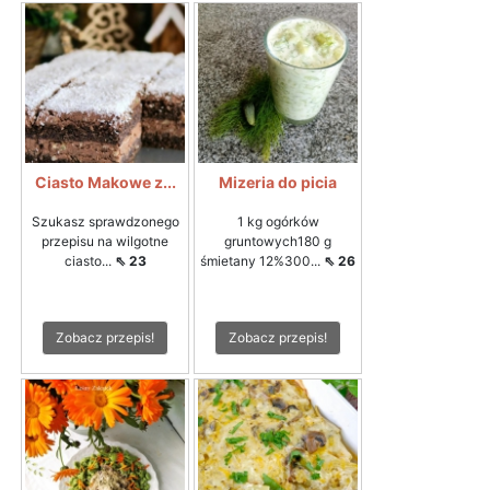
Ciasto Makowe z...
Mizeria do picia
Szukasz sprawdzonego
1 kg ogórków
przepisu na wilgotne
gruntowych180 g
ciasto...
⇖ 23
śmietany 12%300...
⇖ 26
Zobacz przepis!
Zobacz przepis!