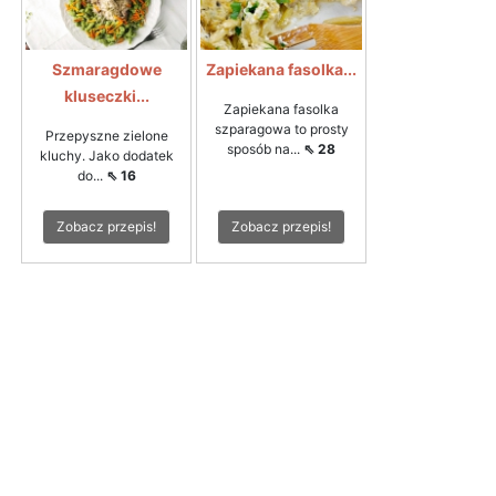
Szmaragdowe
Zapiekana fasolka...
kluseczki...
Zapiekana fasolka
szparagowa to prosty
Przepyszne zielone
sposób na...
⇖ 28
kluchy. Jako dodatek
do...
⇖ 16
Zobacz przepis!
Zobacz przepis!