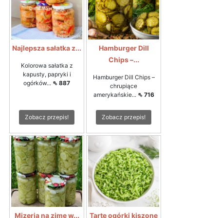
Najlepsza sałatka z...
Hamburger Dill
Chips –...
Kolorowa sałatka z
kapusty, papryki i
Hamburger Dill Chips –
ogórków...
⇖ 887
chrupiące
amerykańskie...
⇖ 716
Zobacz przepis!
Zobacz przepis!
Mizeria na zimę w...
Tarte ogórki kiszone