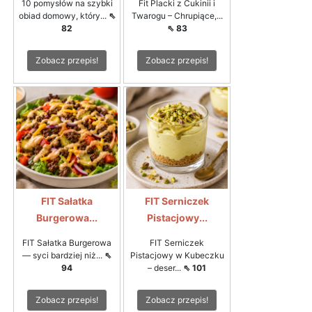
10 pomysłów na szybki
Fit Placki z Cukinii i
obiad domowy, który...
⇖
Twarogu – Chrupiące,...
82
⇖ 83
Zobacz przepis!
Zobacz przepis!
FIT Sałatka
FIT Serniczek
Burgerowa...
Pistacjowy...
FIT Sałatka Burgerowa
FIT Serniczek
— syci bardziej niż...
⇖
Pistacjowy w Kubeczku
94
– deser...
⇖ 101
Zobacz przepis!
Zobacz przepis!