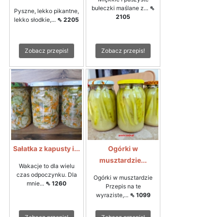
bułeczki maślane z...
⇖
Pyszne, lekko pikantne,
2105
lekko słodkie,...
⇖ 2205
Zobacz przepis!
Zobacz przepis!
Sałatka z kapusty i...
Ogórki w
musztardzie...
Wakacje to dla wielu
czas odpoczynku. Dla
Ogórki w musztardzie
mnie...
⇖ 1260
Przepis na te
wyraziste,...
⇖ 1099