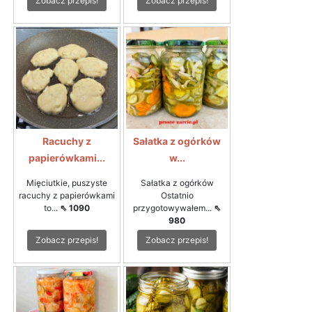
Zobacz przepis!
Zobacz przepis!
Racuchy z
Sałatka z ogórków
papierówkami...
w...
Mięciutkie, puszyste
Sałatka z ogórków
racuchy z papierówkami
Ostatnio
to...
⇖ 1090
przygotowywałem...
⇖
980
Zobacz przepis!
Zobacz przepis!