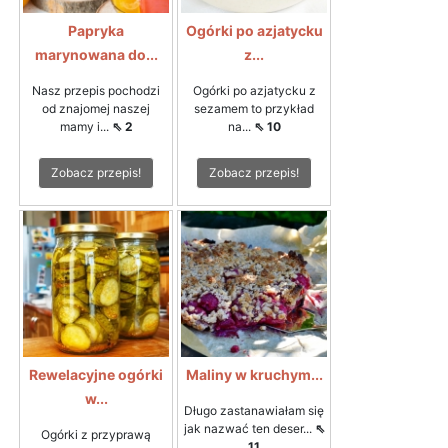
Papryka
Ogórki po azjatycku
marynowana do...
z...
Nasz przepis pochodzi
Ogórki po azjatycku z
od znajomej naszej
sezamem to przykład
mamy i...
⇖ 2
na...
⇖ 10
Zobacz przepis!
Zobacz przepis!
Rewelacyjne ogórki
Maliny w kruchym...
w...
Długo zastanawiałam się
jak nazwać ten deser...
⇖
Ogórki z przyprawą
11