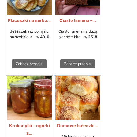
Placuszki na serku...
Ciasto Ismena –...
Jeśli szukasz pomysłu
Ciasto Ismena na dużą
na szybkie, a...
⇖ 4010
blachę z bitą...
⇖ 2518
Zobacz przepis!
Zobacz przepis!
Krokodylki - ogórki
Domowe bułeczki...
z...
Miękkie i puszyste