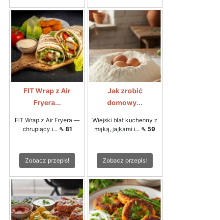
FIT Wrap z Air
Jak zrobić
Fryera...
domowy...
FIT Wrap z Air Fryera —
Wiejski blat kuchenny z
chrupiący i...
⇖ 81
mąką, jajkami i...
⇖ 59
Zobacz przepis!
Zobacz przepis!