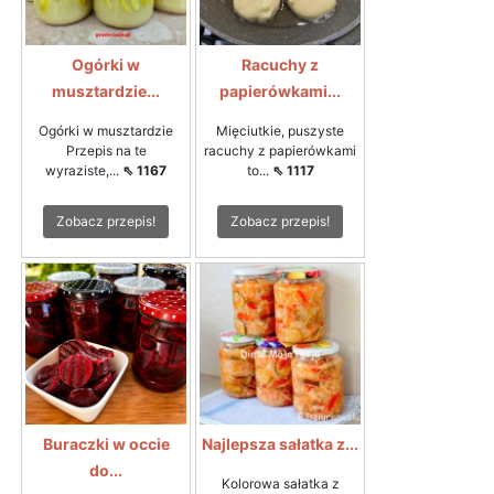
Ogórki w
Racuchy z
musztardzie...
papierówkami...
Ogórki w musztardzie
Mięciutkie, puszyste
Przepis na te
racuchy z papierówkami
wyraziste,...
⇖ 1167
to...
⇖ 1117
Zobacz przepis!
Zobacz przepis!
Buraczki w occie
Najlepsza sałatka z...
do...
Kolorowa sałatka z