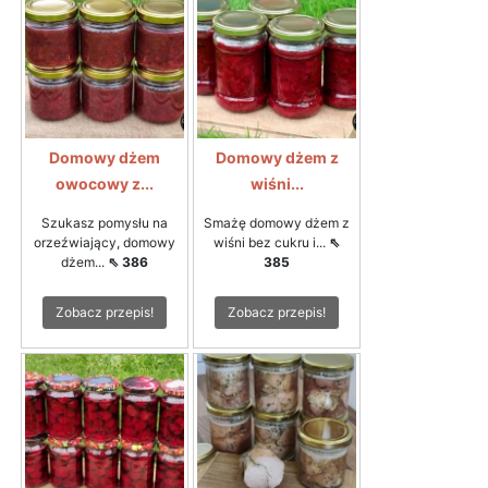
Domowy dżem
Domowy dżem z
owocowy z...
wiśni...
Szukasz pomysłu na
Smażę domowy dżem z
orzeźwiający, domowy
wiśni bez cukru i...
⇖
dżem...
⇖ 386
385
Zobacz przepis!
Zobacz przepis!