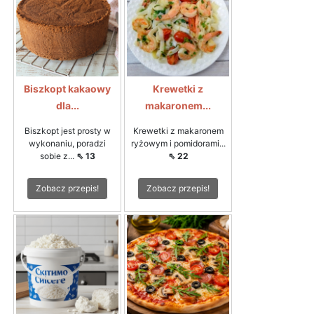
Biszkopt kakaowy
Krewetki z
dla...
makaronem...
Biszkopt jest prosty w
Krewetki z makaronem
wykonaniu, poradzi
ryżowym i pomidorami...
sobie z...
⇖ 13
⇖ 22
Zobacz przepis!
Zobacz przepis!