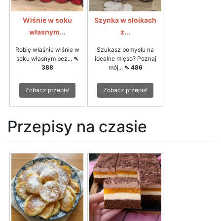
Wiśnie w soku
Szynka w słoikach
własnym...
z...
Robię właśnie wiśnie w
Szukasz pomysłu na
soku własnym bez...
⇖
idealne mięso? Poznaj
388
mój...
⇖ 486
Zobacz przepis!
Zobacz przepis!
Przepisy na czasie