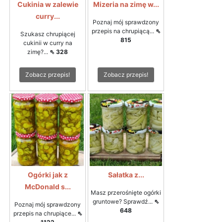
Cukinia w zalewie
Mizeria na zimę w...
curry...
Poznaj mój sprawdzony
przepis na chrupiącą...
⇖
Szukasz chrupiącej
815
cukinii w curry na
zimę?...
⇖ 328
Zobacz przepis!
Zobacz przepis!
Ogórki jak z
Sałatka z...
McDonald s...
Masz przerośnięte ogórki
gruntowe? Sprawdź...
⇖
Poznaj mój sprawdzony
648
przepis na chrupiące...
⇖