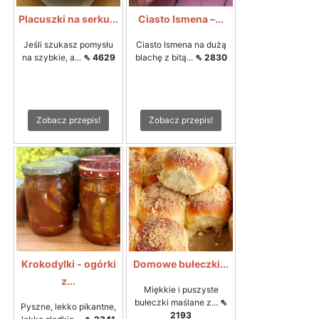
Placuszki na serku...
Ciasto Ismena –...
Jeśli szukasz pomysłu
Ciasto Ismena na dużą
na szybkie, a...
⇖ 4629
blachę z bitą...
⇖ 2830
Zobacz przepis!
Zobacz przepis!
Krokodylki - ogórki
Domowe bułeczki...
z...
Miękkie i puszyste
bułeczki maślane z...
⇖
Pyszne, lekko pikantne,
2193