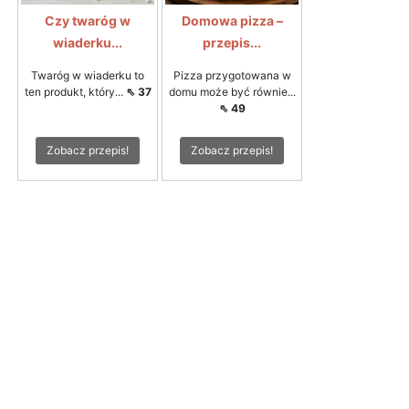
Czy twaróg w
Domowa pizza –
wiaderku...
przepis...
Twaróg w wiaderku to
Pizza przygotowana w
ten produkt, który...
⇖ 37
domu może być równie...
⇖ 49
Zobacz przepis!
Zobacz przepis!