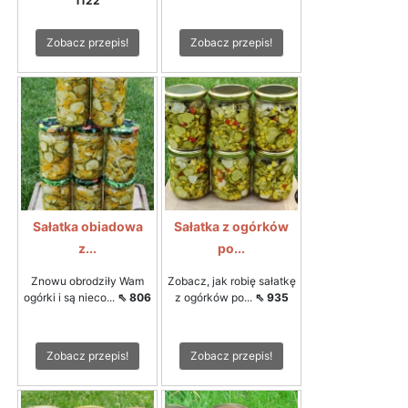
1122
Zobacz przepis!
Zobacz przepis!
Sałatka obiadowa
Sałatka z ogórków
z...
po...
Znowu obrodziły Wam
Zobacz, jak robię sałatkę
ogórki i są nieco...
⇖ 806
z ogórków po...
⇖ 935
Zobacz przepis!
Zobacz przepis!