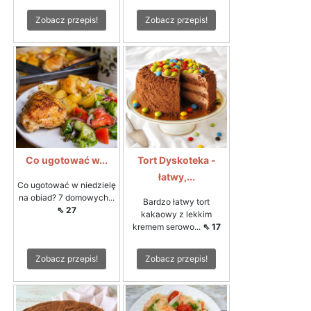
Zobacz przepis!
Zobacz przepis!
Co ugotować w...
Tort Dyskoteka -
łatwy,...
Co ugotować w niedzielę
na obiad? 7 domowych...
Bardzo łatwy tort
⇖ 27
kakaowy z lekkim
kremem serowo...
⇖ 17
Zobacz przepis!
Zobacz przepis!