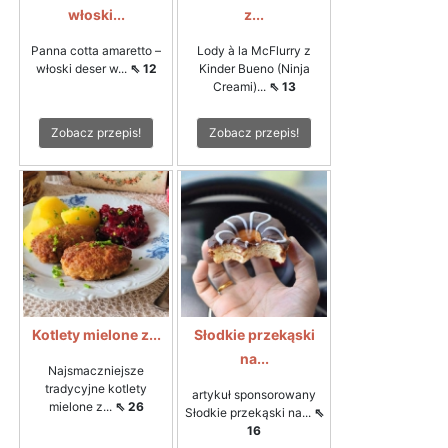
włoski...
z...
Panna cotta amaretto –
Lody à la McFlurry z
włoski deser w...
⇖ 12
Kinder Bueno (Ninja
Creami)...
⇖ 13
Zobacz przepis!
Zobacz przepis!
Kotlety mielone z...
Słodkie przekąski
na...
Najsmaczniejsze
tradycyjne kotlety
artykuł sponsorowany
mielone z...
⇖ 26
Słodkie przekąski na...
⇖
16