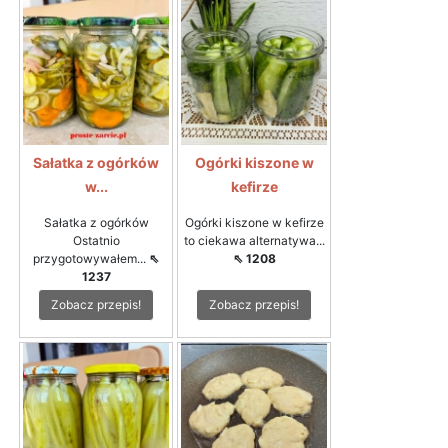
Sałatka z ogórków
Ogórki kiszone w
w...
kefirze
Sałatka z ogórków
Ogórki kiszone w kefirze
Ostatnio
to ciekawa alternatywa...
przygotowywałem...
⇖
⇖ 1208
1237
Zobacz przepis!
Zobacz przepis!