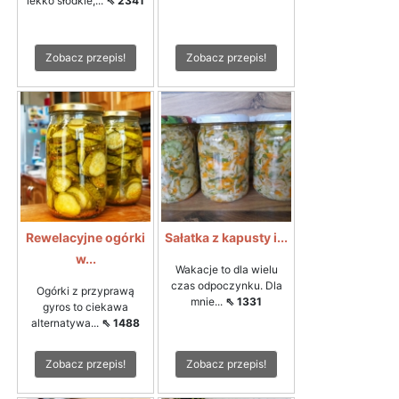
lekko słodkie,...
⇖ 2341
Zobacz przepis!
Zobacz przepis!
Rewelacyjne ogórki
Sałatka z kapusty i...
w...
Wakacje to dla wielu
czas odpoczynku. Dla
Ogórki z przyprawą
mnie...
⇖ 1331
gyros to ciekawa
alternatywa...
⇖ 1488
Zobacz przepis!
Zobacz przepis!