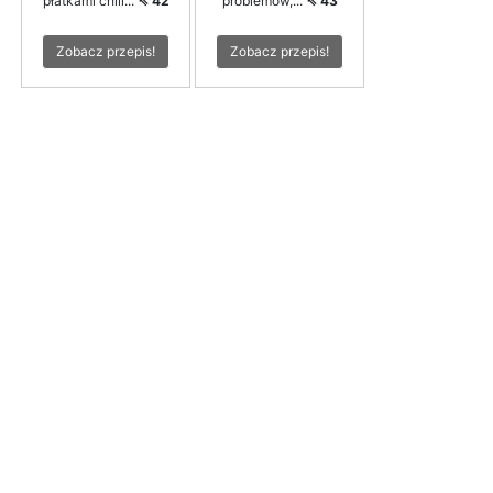
płatkami chili...
⇖ 42
problemów,...
⇖ 43
Zobacz przepis!
Zobacz przepis!