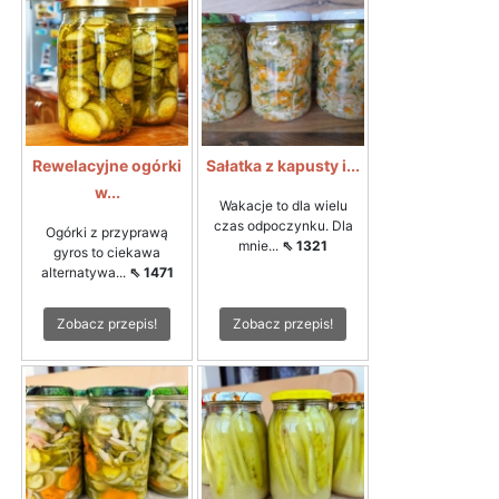
Rewelacyjne ogórki
Sałatka z kapusty i...
w...
Wakacje to dla wielu
czas odpoczynku. Dla
Ogórki z przyprawą
mnie...
⇖ 1321
gyros to ciekawa
alternatywa...
⇖ 1471
Zobacz przepis!
Zobacz przepis!