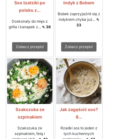
Sos tzatziki po
Indyk z Bobem
polsku z...
Bobek zaprzyjaźnił się z
indykiem chyba już...
⇖
Doskonały do mięs z
33
grilla i kanapek z...
⇖ 36
Zobacz przepis!
Zobacz przepis!
Szakszuka ze
Jak zagęścić sos?
szpinakiem
8...
Szakszuka ze
Rzadki sos to jeden z
szpinakiem, fetą i
tych kuchennych