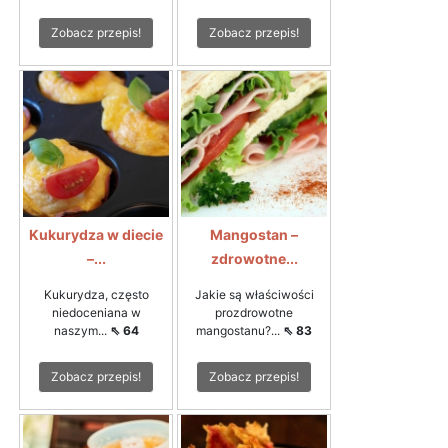
Zobacz przepis!
Zobacz przepis!
Kukurydza w diecie
Mangostan –
–...
zdrowotne...
Kukurydza, często
Jakie są właściwości
niedoceniana w
prozdrowotne
naszym...
⇖ 64
mangostanu?...
⇖ 83
Zobacz przepis!
Zobacz przepis!