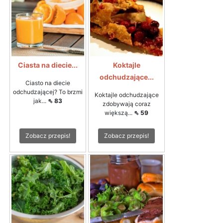
Ciasta na diecie...
Koktajle
odchudzające...
Ciasto na diecie
odchudzającej? To brzmi
Koktajle odchudzające
jak...
⇖ 83
zdobywają coraz
większą...
⇖ 59
Zobacz przepis!
Zobacz przepis!