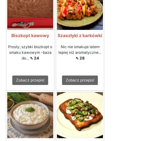
Biszkopt kawowy
Szaszłyki z karkówki
Prosty, szybki biszkopt o
Nic nie smakuje latem
smaku kawowym -baza
lepiej niż aromatyczne...
do...
⇖ 24
⇖ 28
Zobacz przepis!
Zobacz przepis!