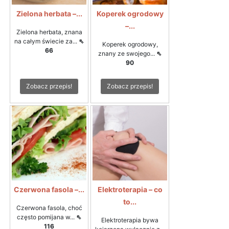
Zielona herbata –...
Koperek ogrodowy
–...
Zielona herbata, znana
na całym świecie za...
⇖
Koperek ogrodowy,
66
znany ze swojego...
⇖
90
Zobacz przepis!
Zobacz przepis!
Czerwona fasola –...
Elektroterapia – co
to...
Czerwona fasola, choć
często pomijana w...
⇖
Elektroterapia bywa
116