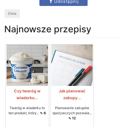
Udostępnij
Dieta
Najnowsze przepisy
Czy twaróg w
Jak planować
wiaderku...
zakupy...
Twaróg w wiaderku to
Planowanie zakupów
ten produkt, który...
⇖ 6
spożywczych pozwala...
⇖ 12