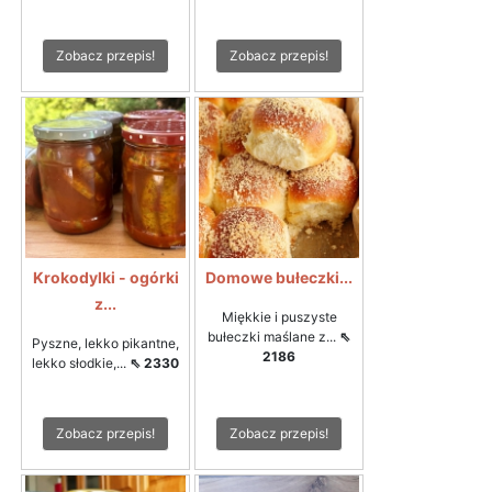
Zobacz przepis!
Zobacz przepis!
Krokodylki - ogórki
Domowe bułeczki...
z...
Miękkie i puszyste
bułeczki maślane z...
⇖
Pyszne, lekko pikantne,
2186
lekko słodkie,...
⇖ 2330
Zobacz przepis!
Zobacz przepis!