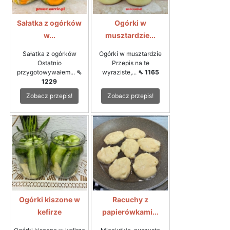
Sałatka z ogórków
Ogórki w
w...
musztardzie...
Sałatka z ogórków
Ogórki w musztardzie
Ostatnio
Przepis na te
przygotowywałem...
⇖
wyraziste,...
⇖ 1165
1229
Zobacz przepis!
Zobacz przepis!
Ogórki kiszone w
Racuchy z
kefirze
papierówkami...