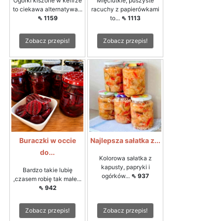
Ogórki kiszone w kefirze
Mięciutkie, puszyste
to ciekawa alternatywa...
racuchy z papierówkami
⇖ 1159
to...
⇖ 1113
Zobacz przepis!
Zobacz przepis!
Buraczki w occie
Najlepsza sałatka z...
do...
Kolorowa sałatka z
kapusty, papryki i
Bardzo takie lubię
ogórków...
⇖ 937
,czasem robię tak małe...
⇖ 942
Zobacz przepis!
Zobacz przepis!