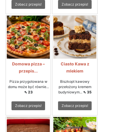
Zobacz przepis!
Zobacz przepis!
Domowa pizza –
Ciasto Kawa z
przepis...
mlekiem
Pizza przygotowana w
Biszkopt kawowy
domu może być równie...
przełożony kremem
⇖ 23
budyniowym...
⇖ 35
Zobacz przepis!
Zobacz przepis!