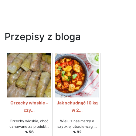
Przepisy z bloga
Orzechy włoskie –
Jak schudnąć 10 kg
czy...
w 2...
Orzechy włoskie, choć
Wielu z nas marzy o
uznawane za produkt...
szybkiej utracie wagi,...
⇖ 56
⇖ 92