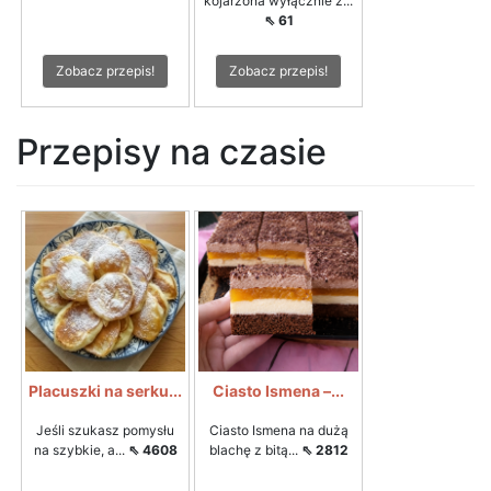
kojarzona wyłącznie z...
⇖ 61
Zobacz przepis!
Zobacz przepis!
Przepisy na czasie
Placuszki na serku...
Ciasto Ismena –...
Jeśli szukasz pomysłu
Ciasto Ismena na dużą
na szybkie, a...
⇖ 4608
blachę z bitą...
⇖ 2812