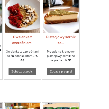
Owsianka z
Pistacjowy sernik
czereśniami
ze...
o
4
Owsianka z czereśniami
Przepis na kremowy
to śniadanie, które...
⇖
pistacjowy sernik ze
48
skyra na...
⇖ 51
Zobacz przepis!
Zobacz przepis!