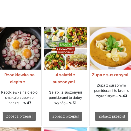
Rzodkiewka na
4 sałatki z
Zupa z suszonymi..
ciepło z...
suszonymi...
Zupa z suszonymi
pomidorami to krem o
Rzodkiewka na ciepło
Sałatki z suszonymi
wyrazistym...
⇖ 43
smakuje zupełnie
pomidorami to dobry
inaczej...
⇖ 47
wybór,...
⇖ 51
Zobacz przepis!
Zobacz przepis!
Zobacz przepis!