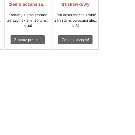
ziemniaczane ze...
truskawkowy
Krokiety ziemniaczane
Ten deser można zrobić
.
ze szpinakiem i żółtym...
z każdymi owocami ale...
⇖ 46
⇖ 31
Zobacz przepis!
Zobacz przepis!