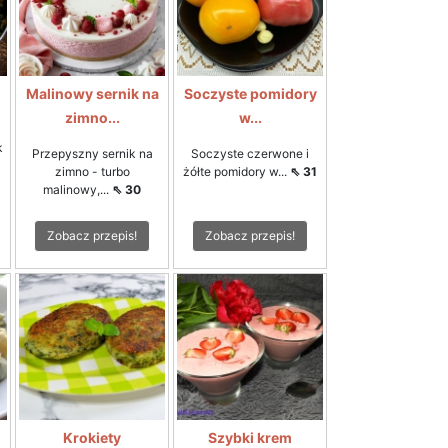
Malinowy sernik na
Soczyste pomidory
zimno...
w...
k
Przepyszny sernik na
Soczyste czerwone i
zimno - turbo
żółte pomidory w...
⇖ 31
malinowy,...
⇖ 30
Zobacz przepis!
Zobacz przepis!
Krokiety
Szybki krem