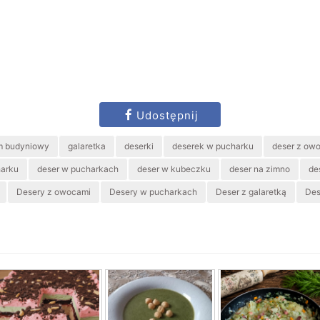
Udostępnij
m budyniowy
galaretka
deserki
deserek w pucharku
deser z ow
harku
deser w pucharkach
deser w kubeczku
deser na zimno
de
Desery z owocami
Desery w pucharkach
Deser z galaretką
Des