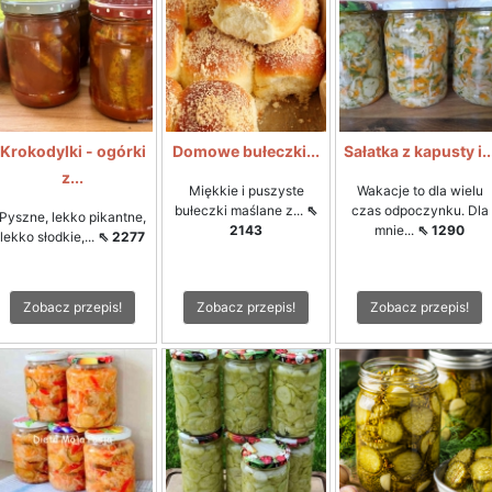
Krokodylki - ogórki
Domowe bułeczki...
Sałatka z kapusty i..
z...
Miękkie i puszyste
Wakacje to dla wielu
bułeczki maślane z...
⇖
czas odpoczynku. Dla
Pyszne, lekko pikantne,
2143
mnie...
⇖ 1290
lekko słodkie,...
⇖ 2277
Zobacz przepis!
Zobacz przepis!
Zobacz przepis!