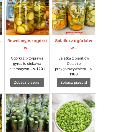
.
Rewelacyjne ogórki
Sałatka z ogórków
w...
w...
Ogórki z przyprawą
Sałatka z ogórków
gyros to ciekawa
Ostatnio
alternatywa...
⇖ 1231
przygotowywałem...
⇖
1163
Zobacz przepis!
Zobacz przepis!