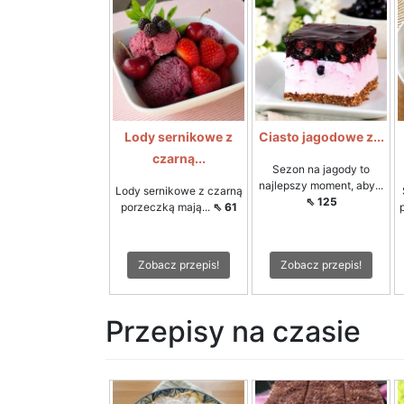
Lody sernikowe z
Ciasto jagodowe z...
czarną...
Sezon na jagody to
najlepszy moment, aby...
Lody sernikowe z czarną
⇖ 125
porzeczką mają...
⇖ 61
Zobacz przepis!
Zobacz przepis!
Przepisy na czasie