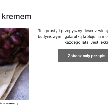
z kremem
Ten prosty i przepyszny deser z win
budyniowym i galaretką króluje na mo
każdego lata! Jest lekk
Zobacz cały przepis..
mi-z-kremem/