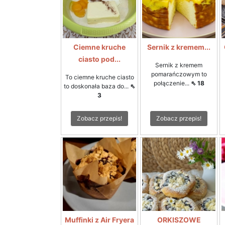
Ciemne kruche
Sernik z kremem...
ciasto pod...
Sernik z kremem
pomarańczowym to
To ciemne kruche ciasto
połączenie...
⇖ 18
to doskonała baza do...
⇖
3
Zobacz przepis!
Zobacz przepis!
Muffinki z Air Fryera
ORKISZOWE