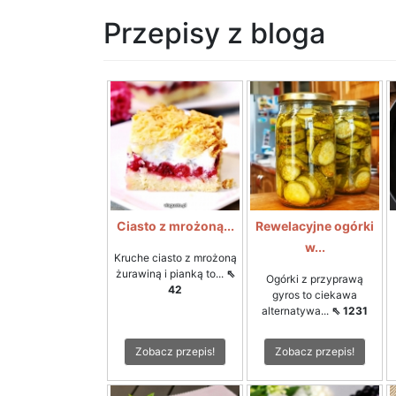
Przepisy z bloga
Ciasto z mrożoną...
Rewelacyjne ogórki
w...
Kruche ciasto z mrożoną
żurawiną i pianką to...
⇖
Ogórki z przyprawą
42
gyros to ciekawa
alternatywa...
⇖ 1231
Zobacz przepis!
Zobacz przepis!