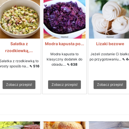
Sałatka z
Modra kapusta po...
Lizaki bezowe
rzodkiewką,...
Modra kapusta to
Jeżeli zostanie Ci białk
klasyczny dodatek do
po przygotowaniu...
⇖ 4
Sałatka z rzodkiewką to
obiadu....
⇖ 638
prosty sposób na...
⇖ 516
Zobacz przepis!
Zobacz przepis!
Zobacz przepis!