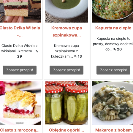
Ciasto Dzika Wiśnia
Kremowa zupa
Kapusta na ciepło
-...
szpinakowa...
Kapusta na ciepło to
prosty, domowy dodate
Ciasto Dzika Wiśnia z
Kremowa zupa
do...
⇖ 20
wiśniami i kremem...
⇖
szpinakowa z
29
kuleczkami...
⇖ 13
Zobacz przepis!
Zobacz przepis!
Zobacz przepis!
Ciasto z mrożoną...
Obłędne ogórki...
Makaron z bobem