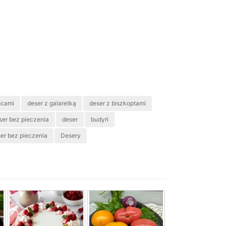
ocami
deser z galaretką
deser z biszkoptami
ser bez pieczenia
deser
budyń
er bez pieczenia
Desery