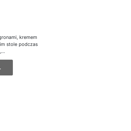
ogronami, kremem
im stole podczas
i,…
.