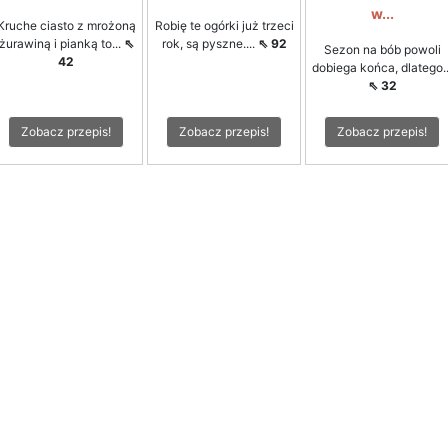
w...
Kruche ciasto z mrożoną
Robię te ogórki już trzeci
żurawiną i pianką to...
⇖
rok, są pyszne....
⇖ 92
Sezon na bób powoli
42
dobiega końca, dlatego..
⇖ 32
Zobacz przepis!
Zobacz przepis!
Zobacz przepis!