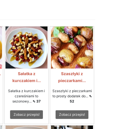
.
Sałatka z
Szaszłyki z
kurczakiem i...
pieczarkami...
Sałatka z kurczakiem i
Szaszłyki z pieczarkami
czereśniami to
to prosty dodatek do...
⇖
sezonowy...
⇖ 37
52
Zobacz przepis!
Zobacz przepis!