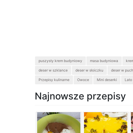
puszysty krem budyniowy
masa budyniowa
kre
deser w szklance
deser w słoiczku
deser w puc
Przepisy kulinarne
Owoce
Mini deserki
Lato
Najnowsze przepisy