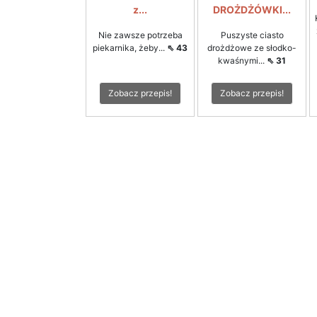
z...
DROŻDŻÓWKI...
Nie zawsze potrzeba
Puszyste ciasto
piekarnika, żeby...
⇖ 43
drożdżowe ze słodko-
kwaśnymi...
⇖ 31
Zobacz przepis!
Zobacz przepis!