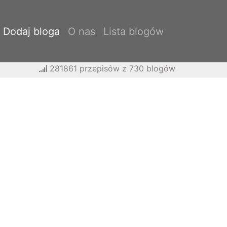
Dodaj bloga
O nas
Lista blogów
281861 przepisów z 730 blogów