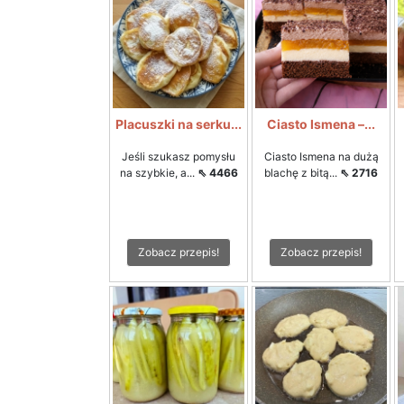
Placuszki na serku...
Ciasto Ismena –...
Jeśli szukasz pomysłu
Ciasto Ismena na dużą
na szybkie, a...
⇖ 4466
blachę z bitą...
⇖ 2716
Zobacz przepis!
Zobacz przepis!