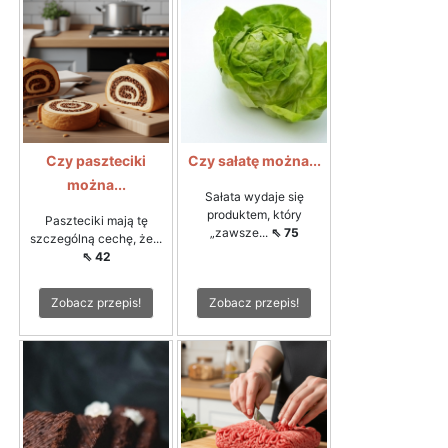
Czy paszteciki
Czy sałatę można...
można...
Sałata wydaje się
produktem, który
Paszteciki mają tę
„zawsze...
⇖ 75
szczególną cechę, że...
⇖ 42
Zobacz przepis!
Zobacz przepis!