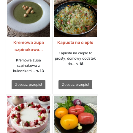
Kremowa zupa
Kapusta na ciepło
szpinakowa...
Kapusta na ciepło to
prosty, domowy dodatek
Kremowa zupa
do...
⇖ 18
szpinakowa z
kuleczkami...
⇖ 13
Zobacz przepis!
Zobacz przepis!