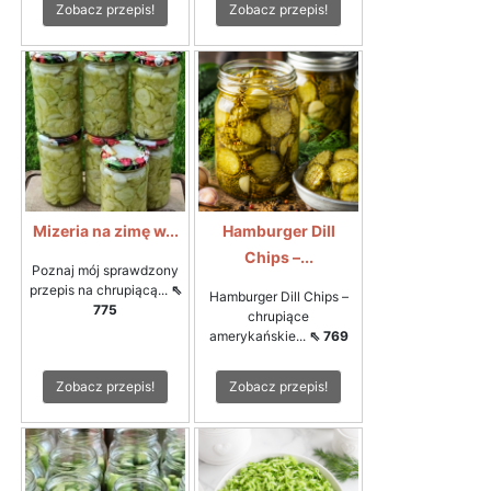
Zobacz przepis!
Zobacz przepis!
Mizeria na zimę w...
Hamburger Dill
Chips –...
Poznaj mój sprawdzony
przepis na chrupiącą...
⇖
Hamburger Dill Chips –
775
chrupiące
amerykańskie...
⇖ 769
Zobacz przepis!
Zobacz przepis!