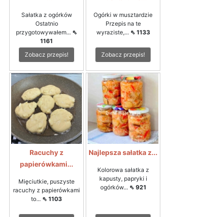
Sałatka z ogórków
Ogórki w musztardzie
Ostatnio
Przepis na te
przygotowywałem...
⇖
wyraziste,...
⇖ 1133
1161
Zobacz przepis!
Zobacz przepis!
Racuchy z
Najlepsza sałatka z...
papierówkami...
Kolorowa sałatka z
kapusty, papryki i
Mięciutkie, puszyste
ogórków...
⇖ 921
racuchy z papierówkami
to...
⇖ 1103