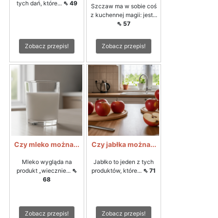
tych dań, które...
⇖ 49
Szczaw ma w sobie coś
z kuchennej magii: jest...
⇖ 57
Zobacz przepis!
Zobacz przepis!
Czy mleko można...
Czy jabłka można...
Mleko wygląda na
Jabłko to jeden z tych
produkt „wiecznie...
⇖
produktów, które...
⇖ 71
68
Zobacz przepis!
Zobacz przepis!