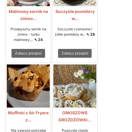
Malinowy sernik na
Soczyste pomidory
zimno...
w...
Przepyszny sernik na
Soczyste czerwone i
zimno - turbo
żółte pomidory w...
⇖ 28
malinowy,...
⇖ 24
Zobacz przepis!
Zobacz przepis!
Muffinki z Air Fryera
ORKISZOWE
z...
DROŻDŻÓWKI...
Nie zawsze potrzeba
Puszyste ciasto