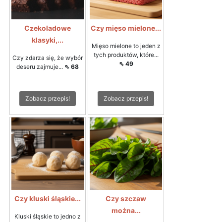
Czekoladowe
Czy mięso mielone...
klasyki,...
Mięso mielone to jeden z
tych produktów, które...
Czy zdarza się, że wybór
⇖ 49
deseru zajmuje...
⇖ 68
Zobacz przepis!
Zobacz przepis!
Czy kluski śląskie...
Czy szczaw
można...
Kluski śląskie to jedno z