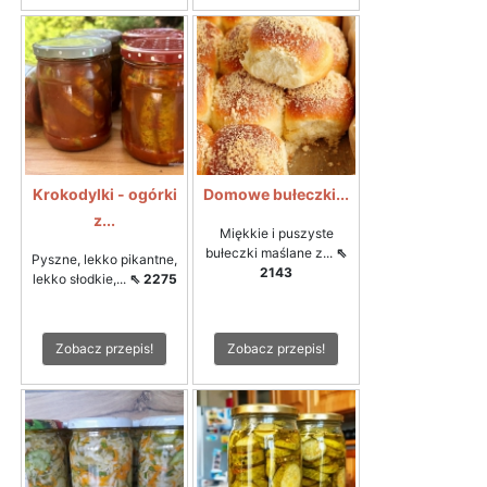
Krokodylki - ogórki
Domowe bułeczki...
z...
Miękkie i puszyste
bułeczki maślane z...
⇖
Pyszne, lekko pikantne,
2143
lekko słodkie,...
⇖ 2275
Zobacz przepis!
Zobacz przepis!