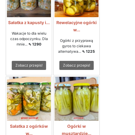
Sałatka z kapusty i...
Rewelacyjne ogórki
w...
Wakacje to dla wielu
czas odpoczynku. Dla
Ogórki z przyprawą
mnie...
⇖ 1290
gyros to ciekawa
alternatywa...
⇖ 1225
Zobacz przepis!
Zobacz przepis!
Sałatka z ogórków
Ogórki w
w...
musztardzie...