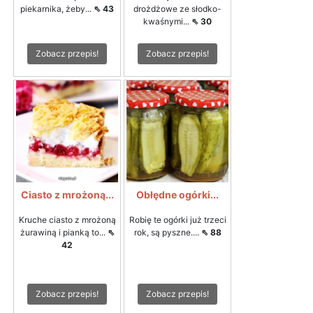
piekarnika, żeby...
⇖ 43
drożdżowe ze słodko-
kwaśnymi...
⇖ 30
Zobacz przepis!
Zobacz przepis!
Ciasto z mrożoną...
Obłędne ogórki...
Kruche ciasto z mrożoną
Robię te ogórki już trzeci
żurawiną i pianką to...
⇖
rok, są pyszne....
⇖ 88
42
Zobacz przepis!
Zobacz przepis!