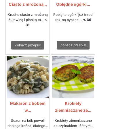
Ciasto z mrożoną...
Obłędne ogórki...
Kruche ciasto z mrożoną
Robię te ogórki już trzeci
żurawiną i pianką to...
⇖
rok, są pyszne....
⇖ 66
31
Zobacz przepis!
Zobacz przepis!
Makaron z bobem
Krokiety
w...
ziemniaczane ze...
Sezon na bób powoli
Krokiety ziemniaczane
dobiega końca, dlatego...
ze szpinakiem i żółtym...