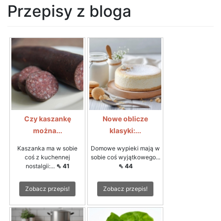
Przepisy z bloga
Czy kaszankę
Nowe oblicze
można...
klasyki:...
Kaszanka ma w sobie
Domowe wypieki mają w
coś z kuchennej
sobie coś wyjątkowego...
nostalgii:...
⇖ 41
⇖ 44
Zobacz przepis!
Zobacz przepis!