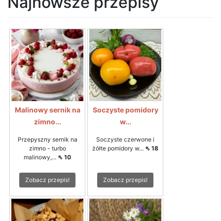
Najnowsze przepisy
Malinowy sernik na
Soczyste pomidory
zimno...
w...
Przepyszny sernik na
Soczyste czerwone i
zimno - turbo
żółte pomidory w...
⇖ 18
malinowy,...
⇖ 10
Zobacz przepis!
Zobacz przepis!