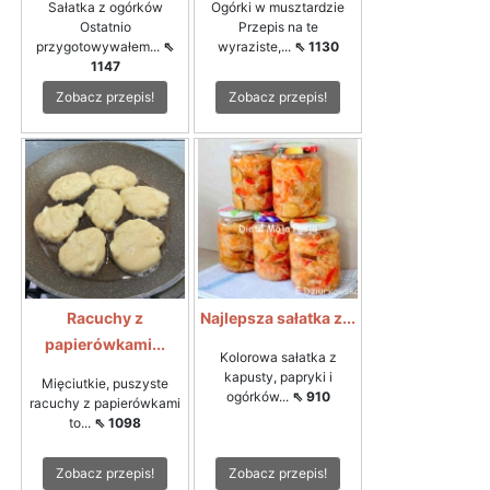
Sałatka z ogórków
Ogórki w musztardzie
Ostatnio
Przepis na te
przygotowywałem...
⇖
wyraziste,...
⇖ 1130
1147
Zobacz przepis!
Zobacz przepis!
Racuchy z
Najlepsza sałatka z...
papierówkami...
Kolorowa sałatka z
kapusty, papryki i
Mięciutkie, puszyste
ogórków...
⇖ 910
racuchy z papierówkami
to...
⇖ 1098
Zobacz przepis!
Zobacz przepis!