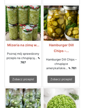
Mizeria na zimę w...
Hamburger Dill
Chips –...
Poznaj mój sprawdzony
przepis na chrupiącą...
⇖
Hamburger Dill Chips –
767
chrupiące
amerykańskie...
⇖ 761
Zobacz przepis!
Zobacz przepis!