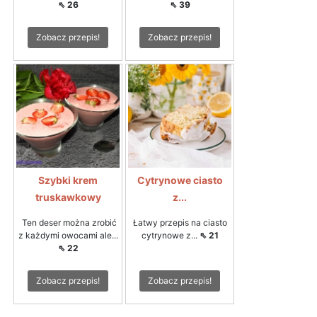
⇖ 26
⇖ 39
Zobacz przepis!
Zobacz przepis!
Szybki krem
Cytrynowe ciasto
truskawkowy
z...
Ten deser można zrobić
Łatwy przepis na ciasto
z każdymi owocami ale...
cytrynowe z...
⇖ 21
⇖ 22
Zobacz przepis!
Zobacz przepis!