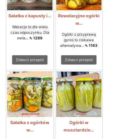
Sałatka z kapusty i...
Rewelacyjne ogórki
w...
Wakacje to dla wielu
czas odpoczynku. Dla
Ogórki z przyprawą
mnie...
⇖ 1289
gyros to ciekawa
alternatywa...
⇖ 1163
Zobacz przepis!
Zobacz przepis!
Sałatka z ogórków
Ogórki w
w...
musztardzie...