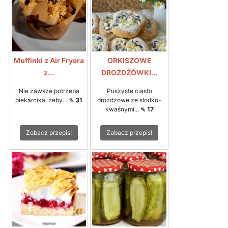
Muffinki z Air Fryera
ORKISZOWE
z...
DROŻDŻÓWKI...
Nie zawsze potrzeba
Puszyste ciasto
piekarnika, żeby...
⇖ 31
drożdżowe ze słodko-
kwaśnymi...
⇖ 17
Zobacz przepis!
Zobacz przepis!