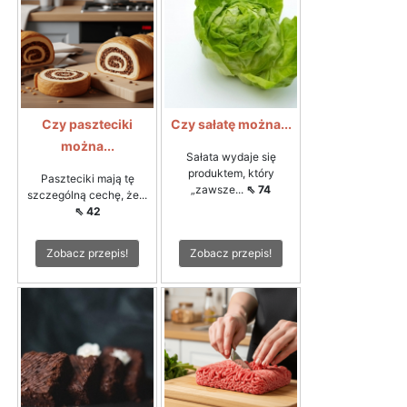
Czy paszteciki
Czy sałatę można...
można...
Sałata wydaje się
produktem, który
Paszteciki mają tę
„zawsze...
⇖ 74
szczególną cechę, że...
⇖ 42
Zobacz przepis!
Zobacz przepis!