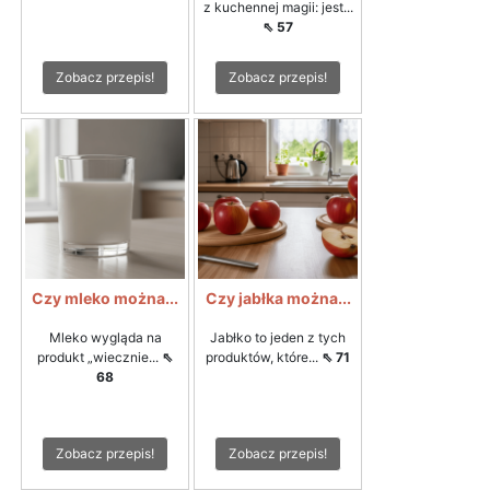
z kuchennej magii: jest...
⇖ 57
Zobacz przepis!
Zobacz przepis!
Czy mleko można...
Czy jabłka można...
Mleko wygląda na
Jabłko to jeden z tych
produkt „wiecznie...
⇖
produktów, które...
⇖ 71
68
Zobacz przepis!
Zobacz przepis!