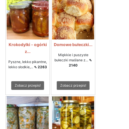
Krokodylki - ogórki
Domowe bułeczki...
z...
Miękkie i puszyste
bułeczki maślane z...
⇖
Pyszne, lekko pikantne,
2140
lekko słodkie,...
⇖ 2263
Zobacz przepis!
Zobacz przepis!