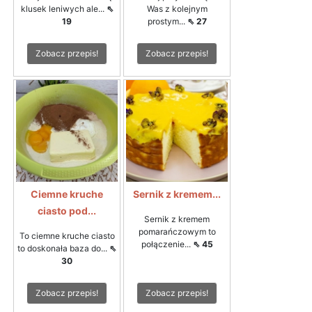
klusek leniwych ale...
⇖
Was z kolejnym
19
prostym...
⇖ 27
Zobacz przepis!
Zobacz przepis!
Ciemne kruche
Sernik z kremem...
ciasto pod...
Sernik z kremem
pomarańczowym to
To ciemne kruche ciasto
połączenie...
⇖ 45
to doskonała baza do...
⇖
30
Zobacz przepis!
Zobacz przepis!