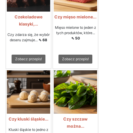
Czekoladowe
Czy mięso mielone...
klasyki,...
Mięso mielone to jeden z
tych produktów, które...
Czy zdarza się, że wybór
⇖ 50
deseru zajmuje...
⇖ 68
Zobacz przepis!
Zobacz przepis!
Czy kluski śląskie...
Czy szczaw
można...
Kluski śląskie to jedno z