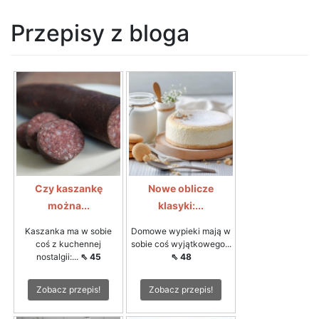
Przepisy z bloga
Czy kaszankę
Nowe oblicze
można...
klasyki:...
Kaszanka ma w sobie
Domowe wypieki mają w
coś z kuchennej
sobie coś wyjątkowego...
nostalgii:...
⇖ 45
⇖ 48
Zobacz przepis!
Zobacz przepis!