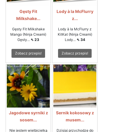
Gęsty Fit
Lody à la McFlurry
Milkshake...
z...
Gęsty Fit Milkshake
Lody à la McFlurry z
Mango (Ninja Creami)
KitKat (Ninja Creami)
Gęsty...
⇖ 23
Lody...
⇖ 34
Zobacz przepis!
Zobacz przepis!
Jagodowe syrniki z
Sernik kokosowy z
sosem...
musem...
Nie jestem wielbicielką
Dzisiaj przychodzę do