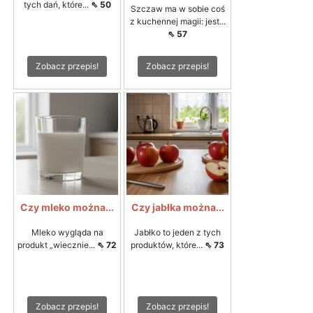
tych dań, które...
⇖ 50
Szczaw ma w sobie coś
z kuchennej magii: jest...
⇖ 57
Zobacz przepis!
Zobacz przepis!
Czy mleko można...
Czy jabłka można...
Mleko wygląda na
Jabłko to jeden z tych
produkt „wiecznie...
⇖ 72
produktów, które...
⇖ 73
Zobacz przepis!
Zobacz przepis!