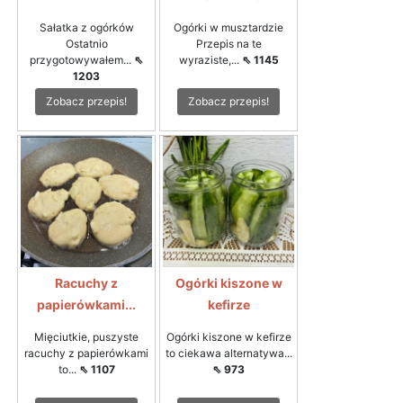
Sałatka z ogórków
Ogórki w musztardzie
Ostatnio
Przepis na te
przygotowywałem...
⇖
wyraziste,...
⇖ 1145
1203
Zobacz przepis!
Zobacz przepis!
Racuchy z
Ogórki kiszone w
papierówkami...
kefirze
Mięciutkie, puszyste
Ogórki kiszone w kefirze
racuchy z papierówkami
to ciekawa alternatywa...
to...
⇖ 1107
⇖ 973