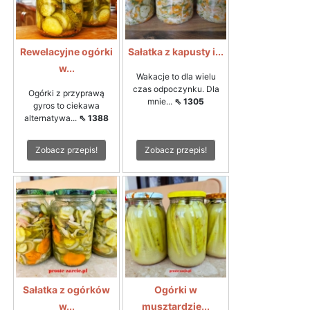
Rewelacyjne ogórki
Sałatka z kapusty i...
w...
Wakacje to dla wielu
czas odpoczynku. Dla
Ogórki z przyprawą
mnie...
⇖ 1305
gyros to ciekawa
alternatywa...
⇖ 1388
Zobacz przepis!
Zobacz przepis!
Sałatka z ogórków
Ogórki w
w...
musztardzie...