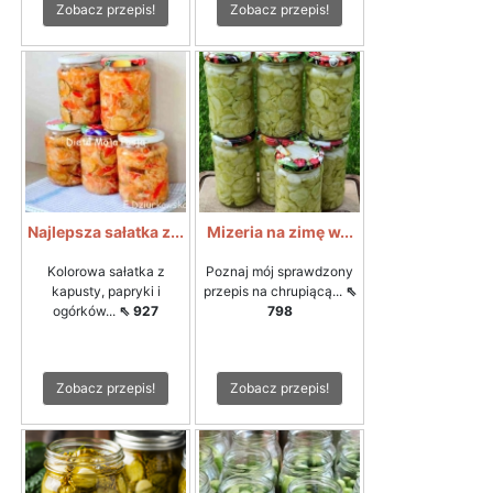
Zobacz przepis!
Zobacz przepis!
Najlepsza sałatka z...
Mizeria na zimę w...
Kolorowa sałatka z
Poznaj mój sprawdzony
kapusty, papryki i
przepis na chrupiącą...
⇖
ogórków...
⇖ 927
798
Zobacz przepis!
Zobacz przepis!