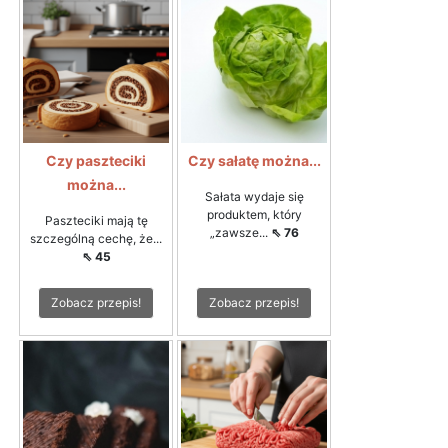
Czy paszteciki
Czy sałatę można...
można...
Sałata wydaje się
produktem, który
Paszteciki mają tę
„zawsze...
⇖ 76
szczególną cechę, że...
⇖ 45
Zobacz przepis!
Zobacz przepis!