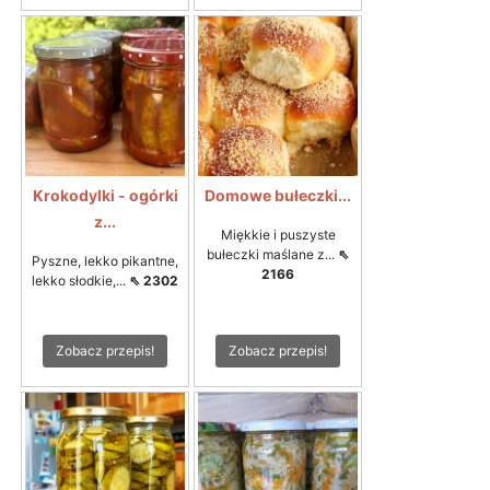
Krokodylki - ogórki
Domowe bułeczki...
z...
Miękkie i puszyste
bułeczki maślane z...
⇖
Pyszne, lekko pikantne,
2166
lekko słodkie,...
⇖ 2302
Zobacz przepis!
Zobacz przepis!