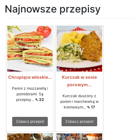
Najnowsze przepisy
Chrupiące włoskie...
Kurczak w sosie
porowym...
Panini z mozzarellą i
pomidorami Są
Kurczak duszony z
przepisy...
⇖ 22
porem i marchewką w
kremowym...
⇖ 17
Zobacz przepis!
Zobacz przepis!