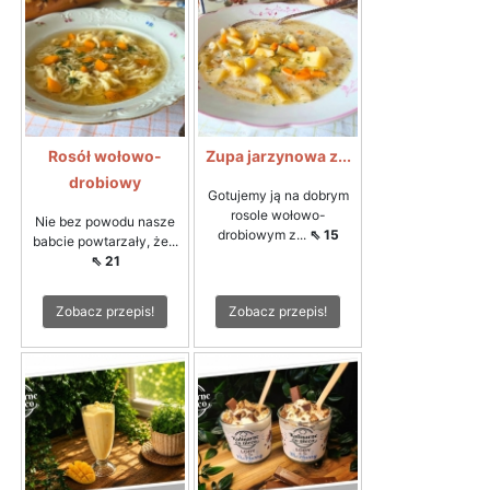
Rosół wołowo-
Zupa jarzynowa z...
drobiowy
Gotujemy ją na dobrym
rosole wołowo-
Nie bez powodu nasze
drobiowym z...
⇖ 15
babcie powtarzały, że...
⇖ 21
Zobacz przepis!
Zobacz przepis!