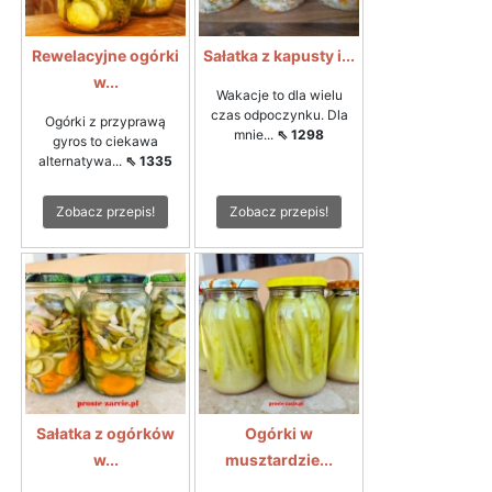
Rewelacyjne ogórki
Sałatka z kapusty i...
w...
Wakacje to dla wielu
czas odpoczynku. Dla
Ogórki z przyprawą
mnie...
⇖ 1298
gyros to ciekawa
alternatywa...
⇖ 1335
Zobacz przepis!
Zobacz przepis!
Sałatka z ogórków
Ogórki w
w...
musztardzie...