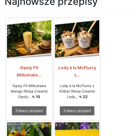
Najnowsze przepisy
Gęsty Fit
Lody à la McFlurry
Milkshake...
z...
Gęsty Fit Milkshake
Lody à la McFlurry z
Mango (Ninja Creami)
KitKat (Ninja Creami)
Gęsty...
⇖ 10
Lody...
⇖ 22
Zobacz przepis!
Zobacz przepis!