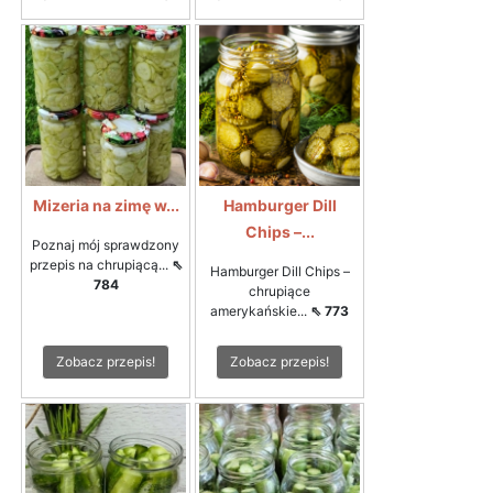
Mizeria na zimę w...
Hamburger Dill
Chips –...
Poznaj mój sprawdzony
przepis na chrupiącą...
⇖
Hamburger Dill Chips –
784
chrupiące
amerykańskie...
⇖ 773
Zobacz przepis!
Zobacz przepis!