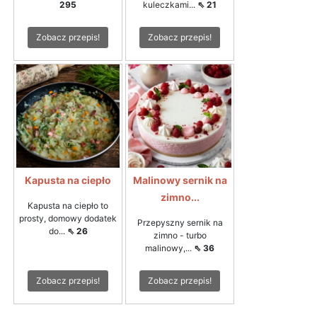
295
kuleczkami...
⇖ 21
Zobacz przepis!
Zobacz przepis!
Kapusta na ciepło
Malinowy sernik na
zimno...
Kapusta na ciepło to
prosty, domowy dodatek
Przepyszny sernik na
do...
⇖ 26
zimno - turbo
malinowy,...
⇖ 36
Zobacz przepis!
Zobacz przepis!