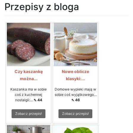
Przepisy z bloga
Czy kaszankę
Nowe oblicze
można...
klasyki:...
Kaszanka ma w sobie
Domowe wypieki mają w
coś z kuchennej
sobie coś wyjątkowego...
nostalgii:...
⇖ 44
⇖ 46
Zobacz przepis!
Zobacz przepis!