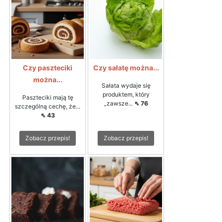
Czy paszteciki
Czy sałatę można...
można...
Sałata wydaje się
produktem, który
Paszteciki mają tę
„zawsze...
⇖ 76
szczególną cechę, że...
⇖ 43
Zobacz przepis!
Zobacz przepis!