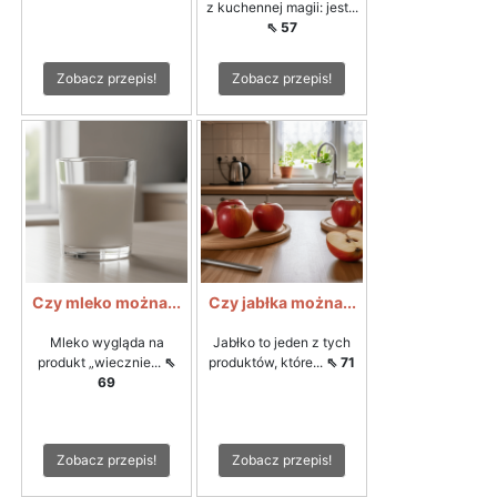
z kuchennej magii: jest...
⇖ 57
Zobacz przepis!
Zobacz przepis!
Czy mleko można...
Czy jabłka można...
Mleko wygląda na
Jabłko to jeden z tych
produkt „wiecznie...
⇖
produktów, które...
⇖ 71
69
Zobacz przepis!
Zobacz przepis!