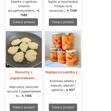
Sałatka z ogórków
Ogórki w musztardzie
Ostatnio
Przepis na te
przygotowywałem...
⇖
wyraziste,...
⇖ 1139
1180
Zobacz przepis!
Zobacz przepis!
Racuchy z
Najlepsza sałatka z...
papierówkami...
Kolorowa sałatka z
kapusty, papryki i
Mięciutkie, puszyste
ogórków...
⇖ 927
racuchy z papierówkami
to...
⇖ 1105
Zobacz przepis!
Zobacz przepis!