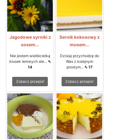
Jagodowe syrniki z
Sernik kokosowy z
sosem...
musem...
Nie jestem wielbicielką
Dzisiaj przychodzę do
klusek leniwych ale...
⇖
Was z kolejnym
14
prostym...
⇖ 17
Zobacz przepis!
Zobacz przepis!