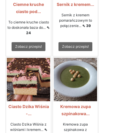
Ciemne kruche
Sernik z kremem...
ciasto pod...
Sernik z kremem
pomarańczowym to
To ciemne kruche ciasto
połączenie...
⇖ 39
to doskonała baza do...
⇖
24
Zobacz przepis!
Zobacz przepis!
Ciasto Dzika Wiśnia
Kremowa zupa
-...
szpinakowa...
Ciasto Dzika Wiśnia z
Kremowa zupa
wiśniami i kremem...
⇖
szpinakowa z