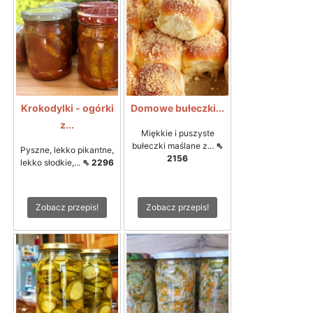
Krokodylki - ogórki
Domowe bułeczki...
z...
Miękkie i puszyste
bułeczki maślane z...
⇖
Pyszne, lekko pikantne,
2156
lekko słodkie,...
⇖ 2296
Zobacz przepis!
Zobacz przepis!