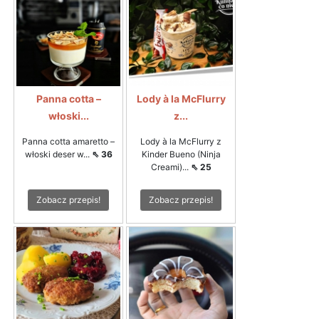
Panna cotta –
Lody à la McFlurry
włoski...
z...
Panna cotta amaretto –
Lody à la McFlurry z
włoski deser w...
⇖ 36
Kinder Bueno (Ninja
Creami)...
⇖ 25
Zobacz przepis!
Zobacz przepis!