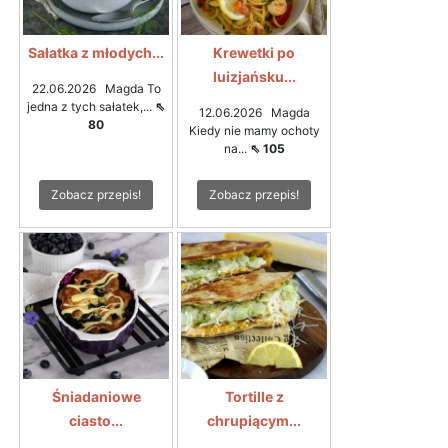
Sałatka z młodych...
Krewetki po
luizjańsku...
22.06.2026 Magda To
jedna z tych sałatek,...
⇖
12.06.2026 Magda
80
Kiedy nie mamy ochoty
na...
⇖ 105
Zobacz przepis!
Zobacz przepis!
Śniadaniowe
Tortille z
ciasto...
chrupiącym...