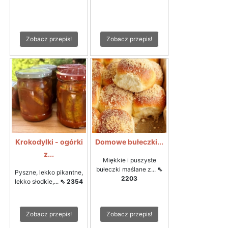
Zobacz przepis!
Zobacz przepis!
Krokodylki - ogórki
Domowe bułeczki...
z...
Miękkie i puszyste
bułeczki maślane z...
⇖
Pyszne, lekko pikantne,
2203
lekko słodkie,...
⇖ 2354
Zobacz przepis!
Zobacz przepis!