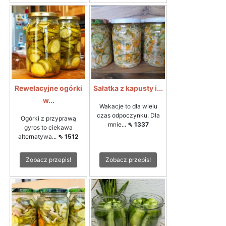
Rewelacyjne ogórki
Sałatka z kapusty i...
w...
Wakacje to dla wielu
czas odpoczynku. Dla
Ogórki z przyprawą
mnie...
⇖ 1337
gyros to ciekawa
alternatywa...
⇖ 1512
Zobacz przepis!
Zobacz przepis!