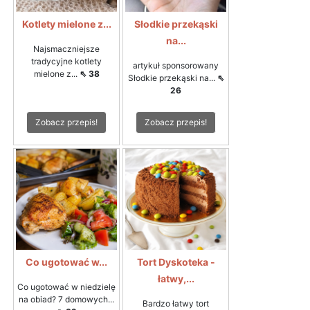
Kotlety mielone z...
Słodkie przekąski
na...
Najsmaczniejsze
tradycyjne kotlety
artykuł sponsorowany
mielone z...
⇖ 38
Słodkie przekąski na...
⇖
26
Zobacz przepis!
Zobacz przepis!
Co ugotować w...
Tort Dyskoteka -
łatwy,...
Co ugotować w niedzielę
na obiad? 7 domowych...
Bardzo łatwy tort