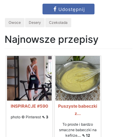
Udostępnij
Owoce
Desery
Czekolada
Najnowsze przepisy
INSPIRACJE #590
Puszyste babeczki
z...
photo © Pinterest
⇖ 3
To proste i bardzo
smaczne babeczki na
kefirze,...
⇖ 12