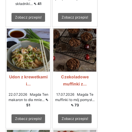
składniki...
⇖ 41
Zobacz przepis!
Zobacz przepis!
Udon z krewetkami
Czekoladowe
i...
muffinki z...
22.07.2026 Magda Ten
17.07.2026 Magda Te
makaron to dla mnie...
⇖
muffinki to mój pomysł...
51
⇖ 73
Zobacz przepis!
Zobacz przepis!