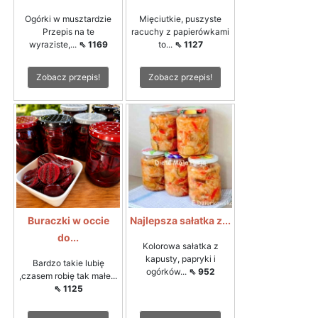
Ogórki w musztardzie
Mięciutkie, puszyste
Przepis na te
racuchy z papierówkami
wyraziste,...
⇖ 1169
to...
⇖ 1127
Zobacz przepis!
Zobacz przepis!
Buraczki w occie
Najlepsza sałatka z...
do...
Kolorowa sałatka z
kapusty, papryki i
Bardzo takie lubię
ogórków...
⇖ 952
,czasem robię tak małe...
⇖ 1125