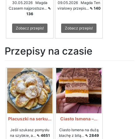
30.05.2026 Magda
09.05.2026 Magda Ten
Czasem najprostsze...
⇖
viralowy przepis...
⇖ 140
136
Zobacz przepis!
Zobacz przepis!
Przepisy na czasie
Placuszki na serku...
Ciasto Ismena –...
Jeśli szukasz pomysłu
Ciasto Ismena na dużą
na szybkie, a...
⇖ 4651
blachę z bitą...
⇖ 2849