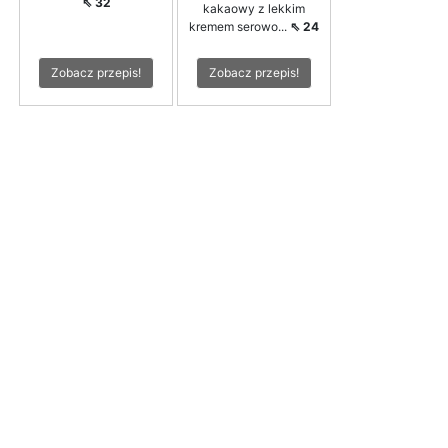
⇖ 32
kakaowy z lekkim
kremem serowo...
⇖ 24
Zobacz przepis!
Zobacz przepis!