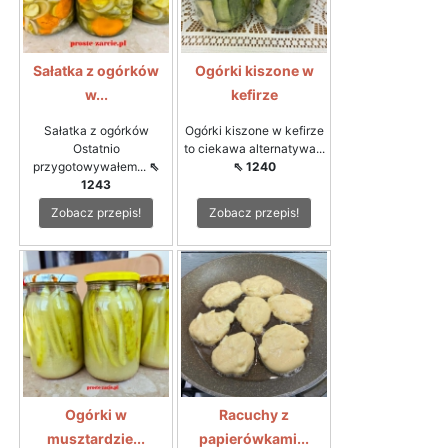
Sałatka z ogórków
Ogórki kiszone w
w...
kefirze
Sałatka z ogórków
Ogórki kiszone w kefirze
Ostatnio
to ciekawa alternatywa...
przygotowywałem...
⇖
⇖ 1240
1243
Zobacz przepis!
Zobacz przepis!
Ogórki w
Racuchy z
musztardzie...
papierówkami...