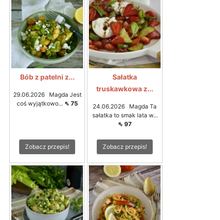
Bób z patelni z...
Sałatka
truskawkowa z...
29.06.2026 Magda Jest
coś wyjątkowo...
⇖ 75
24.06.2026 Magda Ta
sałatka to smak lata w...
⇖ 97
Zobacz przepis!
Zobacz przepis!