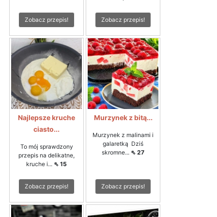
Zobacz przepis!
Zobacz przepis!
Najlepsze kruche
Murzynek z bitą...
ciasto...
Murzynek z malinami i
galaretką Dziś
To mój sprawdzony
skromne...
⇖ 27
przepis na delikatne,
kruche i...
⇖ 15
Zobacz przepis!
Zobacz przepis!