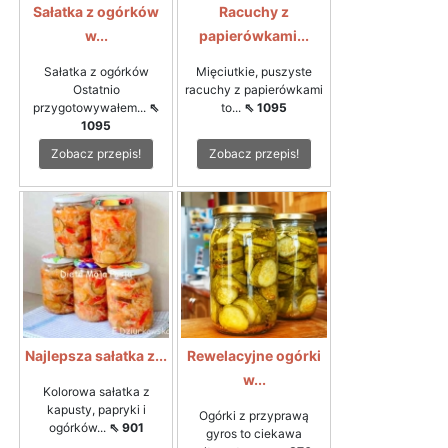
Sałatka z ogórków
Racuchy z
w...
papierówkami...
Sałatka z ogórków
Mięciutkie, puszyste
Ostatnio
racuchy z papierówkami
przygotowywałem...
⇖
to...
⇖ 1095
1095
Zobacz przepis!
Zobacz przepis!
Najlepsza sałatka z...
Rewelacyjne ogórki
w...
Kolorowa sałatka z
kapusty, papryki i
Ogórki z przyprawą
ogórków...
⇖ 901
gyros to ciekawa