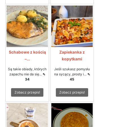
Schabowe z kością
Zapiekanka z
–...
kopytkami
Są takie obiady, których
Jeśli szukasz pomysłu
zapachu nie da się...
⇖
na sycący, prosty i...
⇖
34
45
Zobacz przepis!
Zobacz przepis!