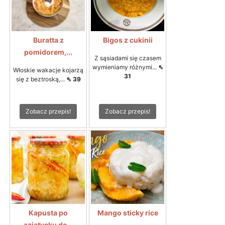
Buratta z
Bigos z cukinii
pomidorem,...
Z sąsiadami się czasem
wymieniamy różnymi...
⇖
Włoskie wakacje kojarzą
31
się z beztroską,...
⇖ 39
Zobacz przepis!
Zobacz przepis!
Kapusta po
Mango sticky rice
azjatycku do...
-...