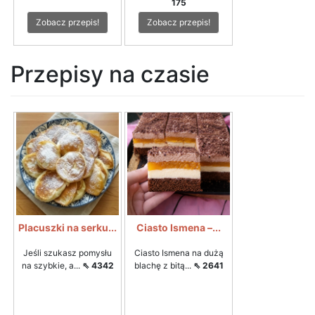
175
Zobacz przepis!
Zobacz przepis!
Przepisy na czasie
Placuszki na serku...
Ciasto Ismena –...
Jeśli szukasz pomysłu
Ciasto Ismena na dużą
na szybkie, a...
⇖ 4342
blachę z bitą...
⇖ 2641