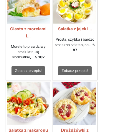
Ciasto z morelami
Sałatka z jajek i...
i...
Prosta, szybka i bardzo
smaczna sałatka, na...
⇖
Morele to prawdziwy
87
smak lata, są
słodziutkie,...
⇖ 102
Zobacz przepis!
Zobacz przepis!
Sałatka z makaronu
Drożdżówki z