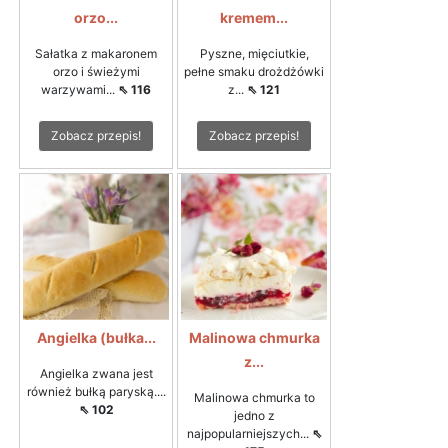
orzo...
kremem...
Sałatka z makaronem
Pyszne, mięciutkie,
orzo i świeżymi
pełne smaku drożdżówki
warzywami...
⇖ 116
z...
⇖ 121
Zobacz przepis!
Zobacz przepis!
Angielka (bułka...
Malinowa chmurka
z...
Angielka zwana jest
również bułką paryską....
Malinowa chmurka to
⇖ 102
jedno z
najpopularniejszych...
⇖