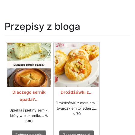
Przepisy z bloga
Dlaczego sernik
Drożdżówki z...
opada?...
Drożdżówki z morelami i
twarożkiem to jeden z...
Upiekłaś piękny sernik,
⇖ 79
który w piekarniku...
⇖
580
Zobacz przepis!
Zobacz przepis!