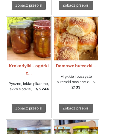
Zobacz przepis!
Zobacz przepis!
Krokodylki - ogórki
Domowe bułeczki...
z...
Miękkie i puszyste
bułeczki maślane z...
⇖
Pyszne, lekko pikantne,
2133
lekko słodkie,...
⇖ 2244
Zobacz przepis!
Zobacz przepis!