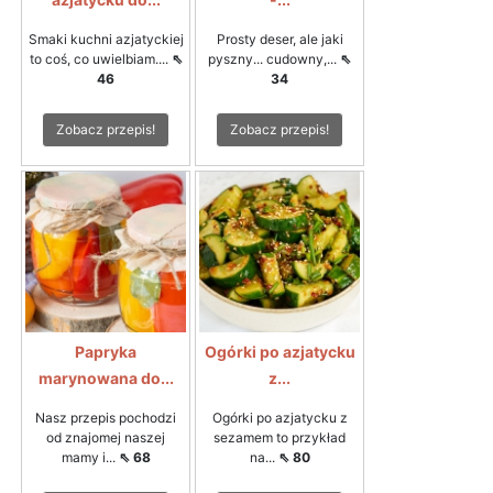
Smaki kuchni azjatyckiej
Prosty deser, ale jaki
to coś, co uwielbiam....
⇖
pyszny... cudowny,...
⇖
46
34
Zobacz przepis!
Zobacz przepis!
Papryka
Ogórki po azjatycku
marynowana do...
z...
Nasz przepis pochodzi
Ogórki po azjatycku z
od znajomej naszej
sezamem to przykład
mamy i...
⇖ 68
na...
⇖ 80