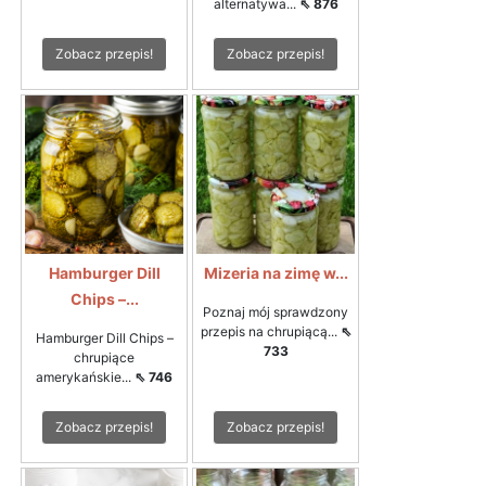
alternatywa...
⇖ 876
Zobacz przepis!
Zobacz przepis!
Hamburger Dill
Mizeria na zimę w...
Chips –...
Poznaj mój sprawdzony
przepis na chrupiącą...
⇖
Hamburger Dill Chips –
733
chrupiące
amerykańskie...
⇖ 746
Zobacz przepis!
Zobacz przepis!