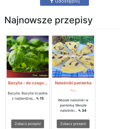
Udostępnij
Najnowsze przepisy
Bazylia – do czego...
Naleśniki panterka
–...
Bazylia. Bazylia to jedna
z najbardziej...
⇖ 15
Wesołe naleśniki w
panterkę Wesołe
naleśniki...
⇖ 34
Zobacz przepis!
Zobacz przepis!