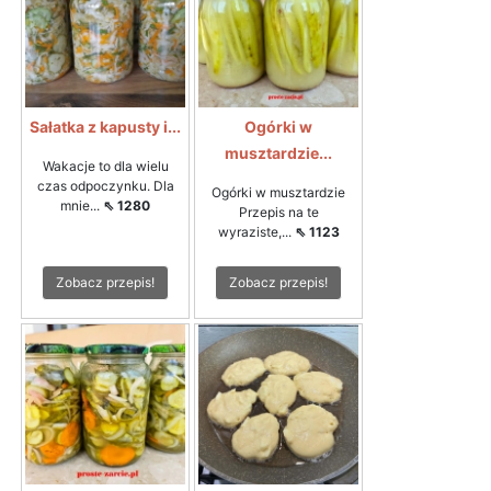
Sałatka z kapusty i...
Ogórki w
musztardzie...
Wakacje to dla wielu
czas odpoczynku. Dla
Ogórki w musztardzie
mnie...
⇖ 1280
Przepis na te
wyraziste,...
⇖ 1123
Zobacz przepis!
Zobacz przepis!