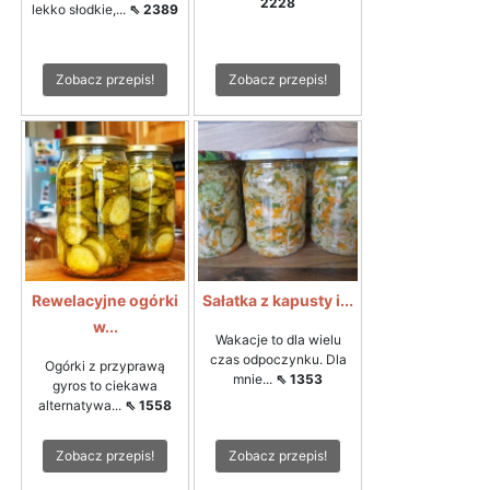
2228
lekko słodkie,...
⇖ 2389
Zobacz przepis!
Zobacz przepis!
Rewelacyjne ogórki
Sałatka z kapusty i...
w...
Wakacje to dla wielu
czas odpoczynku. Dla
Ogórki z przyprawą
mnie...
⇖ 1353
gyros to ciekawa
alternatywa...
⇖ 1558
Zobacz przepis!
Zobacz przepis!