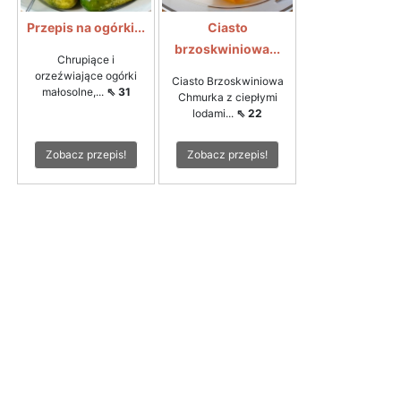
Przepis na ogórki...
Ciasto
brzoskwiniowa...
Chrupiące i
orzeźwiające ogórki
Ciasto Brzoskwiniowa
małosolne,...
⇖ 31
Chmurka z ciepłymi
lodami...
⇖ 22
Zobacz przepis!
Zobacz przepis!