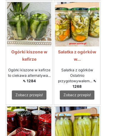
Ogórki kiszone w
Sałatka z ogórków
kefirze
w...
Ogórki kiszone w kefirze
Sałatka z ogórków
to ciekawa alternatywa...
Ostatnio
⇖ 1284
przygotowywałem...
⇖
1268
Zobacz przepis!
Zobacz przepis!