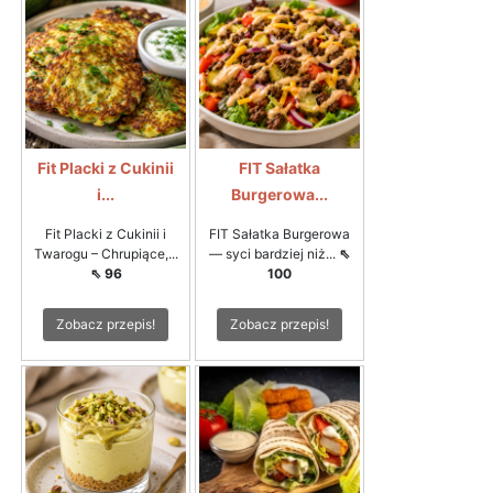
Fit Placki z Cukinii
FIT Sałatka
i...
Burgerowa...
Fit Placki z Cukinii i
FIT Sałatka Burgerowa
Twarogu – Chrupiące,...
— syci bardziej niż...
⇖
⇖ 96
100
Zobacz przepis!
Zobacz przepis!