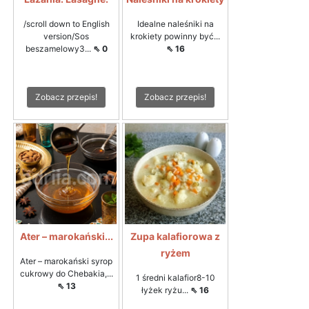
/scroll down to English
Idealne naleśniki na
version/Sos
krokiety powinny być...
beszamelowy3...
⇖ 0
⇖ 16
Zobacz przepis!
Zobacz przepis!
Ater – marokański...
Zupa kalafiorowa z
ryżem
Ater – marokański syrop
cukrowy do Chebakia,...
1 średni kalafior8-10
⇖ 13
łyżek ryżu...
⇖ 16