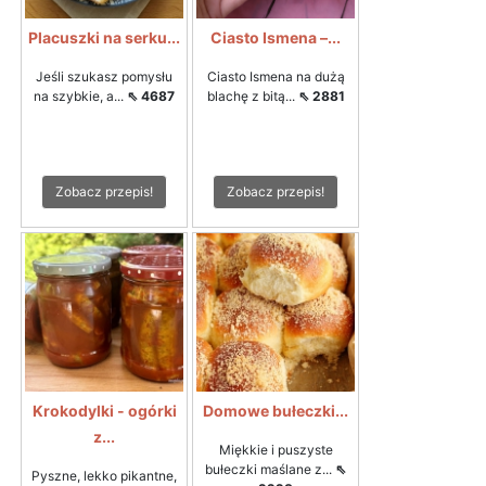
Placuszki na serku...
Ciasto Ismena –...
Jeśli szukasz pomysłu
Ciasto Ismena na dużą
na szybkie, a...
⇖ 4687
blachę z bitą...
⇖ 2881
Zobacz przepis!
Zobacz przepis!
Krokodylki - ogórki
Domowe bułeczki...
z...
Miękkie i puszyste
bułeczki maślane z...
⇖
Pyszne, lekko pikantne,