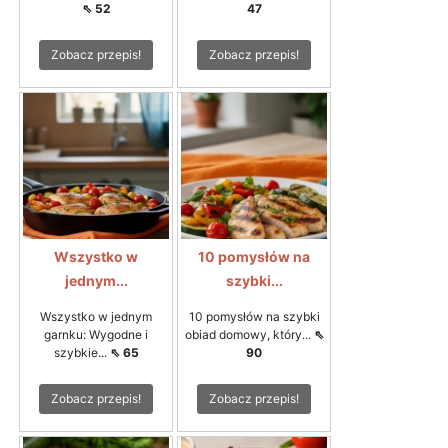
⇖ 52
47
Zobacz przepis!
Zobacz przepis!
Wszystko w
10 pomysłów na
jednym...
szybki...
Wszystko w jednym
10 pomysłów na szybki
garnku: Wygodne i
obiad domowy, który...
⇖
szybkie...
⇖ 65
90
Zobacz przepis!
Zobacz przepis!