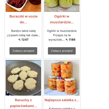
Buraczki w occie
Ogórki w
do...
musztardzie...
Bardzo takie lubię
Ogórki w musztardzie
,czasem robię tak małe...
Przepis na te
⇖ 1247
wyraziste,...
⇖ 1186
Zobacz przepis!
Zobacz przepis!
Racuchy z
Najlepsza sałatka z...
papierówkami...
Kolorowa sałatka z