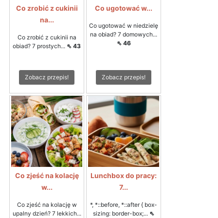
Co zrobić z cukinii
Co ugotować w...
na...
Co ugotować w niedzielę
na obiad? 7 domowych...
Co zrobić z cukinii na
⇖ 46
obiad? 7 prostych...
⇖ 43
Zobacz przepis!
Zobacz przepis!
Co zjeść na kolację
Lunchbox do pracy:
w...
7...
Co zjeść na kolację w
*, *::before, *::after { box-
upalny dzień? 7 lekkich...
sizing: border-box;...
⇖