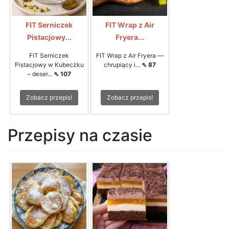
FIT Serniczek
FIT Wrap z Air
Pistacjowy...
Fryera...
FIT Serniczek
FIT Wrap z Air Fryera —
Pistacjowy w Kubeczku
chrupiący i...
⇖ 87
– deser...
⇖ 107
Zobacz przepis!
Zobacz przepis!
Przepisy na czasie