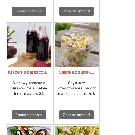
Zobacz przepis!
Zobacz przepis!
Kiszenie barszczu...
Sałatka z zupek...
Domowy barszcz z
Szybka w
buraków ma zupełnie
przygotowaniu i bardzo
inny smak...
⇖ 24
smaczna sałatka...
⇖ 31
Zobacz przepis!
Zobacz przepis!