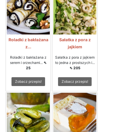
Roladki z bakłażana
Sałatka z pora z
z...
jajkiem
Roladki z bakłażana z
Sałatka z pora z jajkiem
serem i orzechami...
⇖
to jedna z prostszych i...
25
⇖ 205
Zobacz przepis!
Zobacz przepis!