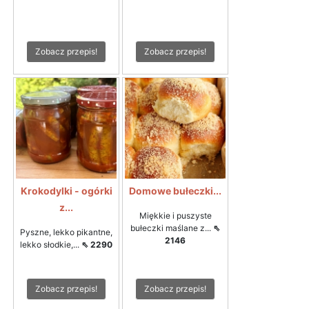
Zobacz przepis!
Zobacz przepis!
Krokodylki - ogórki
Domowe bułeczki...
z...
Miękkie i puszyste
bułeczki maślane z...
⇖
Pyszne, lekko pikantne,
2146
lekko słodkie,...
⇖ 2290
Zobacz przepis!
Zobacz przepis!