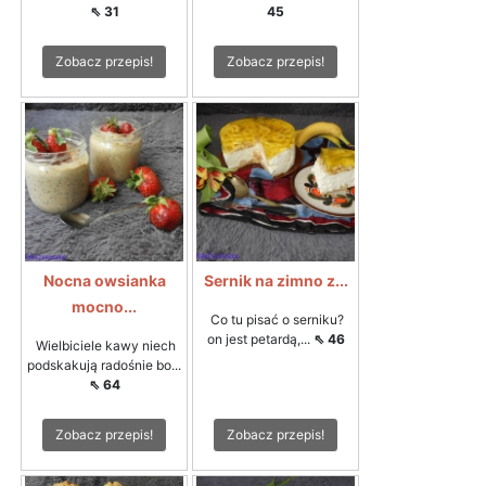
⇖ 31
45
Zobacz przepis!
Zobacz przepis!
Nocna owsianka
Sernik na zimno z...
mocno...
Co tu pisać o serniku?
on jest petardą,...
⇖ 46
Wielbiciele kawy niech
podskakują radośnie bo...
⇖ 64
Zobacz przepis!
Zobacz przepis!