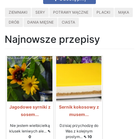
ZIEMNIAKI
SERY
POTRAWY MĄCZNE
PLACKI
MĄKA
DRÓB
DANIA MIĘSNE
CIASTA
Najnowsze przepisy
Jagodowe syrniki z
Sernik kokosowy z
sosem...
musem...
Nie jestem wielbicielką
Dzisiaj przychodzę do
klusek leniwych ale...
⇖
Was z kolejnym
0
prostym...
⇖ 10