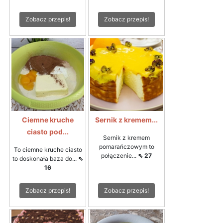
Zobacz przepis!
Zobacz przepis!
Ciemne kruche
Sernik z kremem...
ciasto pod...
Sernik z kremem
pomarańczowym to
To ciemne kruche ciasto
połączenie...
⇖ 27
to doskonała baza do...
⇖
16
Zobacz przepis!
Zobacz przepis!