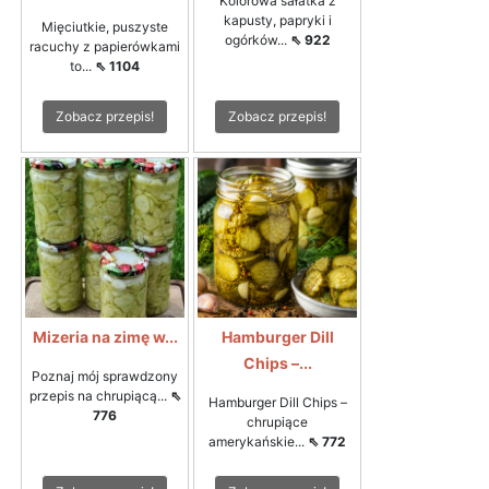
Kolorowa sałatka z
kapusty, papryki i
Mięciutkie, puszyste
ogórków...
⇖ 922
racuchy z papierówkami
to...
⇖ 1104
Zobacz przepis!
Zobacz przepis!
Mizeria na zimę w...
Hamburger Dill
Chips –...
Poznaj mój sprawdzony
przepis na chrupiącą...
⇖
Hamburger Dill Chips –
776
chrupiące
amerykańskie...
⇖ 772