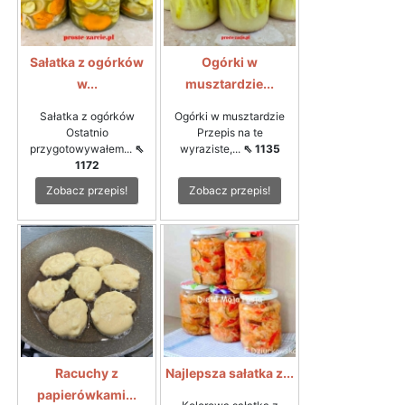
Sałatka z ogórków
Ogórki w
w...
musztardzie...
Sałatka z ogórków
Ogórki w musztardzie
Ostatnio
Przepis na te
przygotowywałem...
⇖
wyraziste,...
⇖ 1135
1172
Zobacz przepis!
Zobacz przepis!
Racuchy z
Najlepsza sałatka z...
papierówkami...