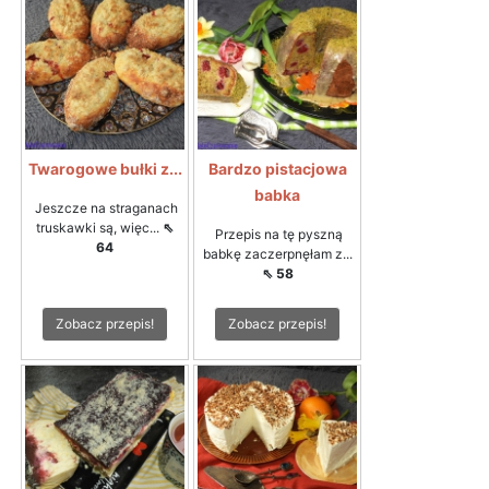
Twarogowe bułki z...
Bardzo pistacjowa
babka
Jeszcze na straganach
truskawki są, więc...
⇖
Przepis na tę pyszną
64
babkę zaczerpnęłam z...
⇖ 58
Zobacz przepis!
Zobacz przepis!