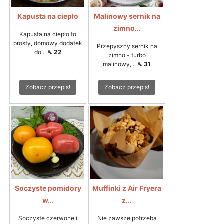
Kapusta na ciepło
Malinowy sernik na
zimno...
Kapusta na ciepło to
prosty, domowy dodatek
Przepyszny sernik na
do...
⇖ 22
zimno - turbo
malinowy,...
⇖ 31
Zobacz przepis!
Zobacz przepis!
Soczyste pomidory
Muffinki z Air Fryera
w...
z...
Soczyste czerwone i
Nie zawsze potrzeba