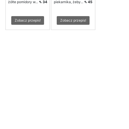
żółte pomidory w...
⇖ 34
piekarnika, żeby...
⇖ 45
Zobacz przepis!
Zobacz przepis!