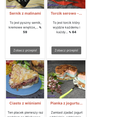
Sernik z malinami
Torcik serowo -...
To jest pyszny sernik,
To jest torcik który
kremowe wnętrze,...
⇖
wyjdzie każdemu i
59
każdy...
⇖ 64
Zobacz przepis!
Zobacz przepis!
Ciasto z wiśniami
Pianka z jogurtu...
Ten placek pierwszy raz
Zamiast zjadać jogurt