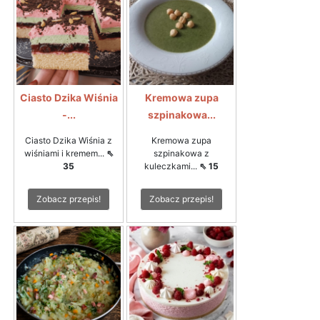
Ciasto Dzika Wiśnia
Kremowa zupa
-...
szpinakowa...
Ciasto Dzika Wiśnia z
Kremowa zupa
wiśniami i kremem...
⇖
szpinakowa z
35
kuleczkami...
⇖ 15
Zobacz przepis!
Zobacz przepis!