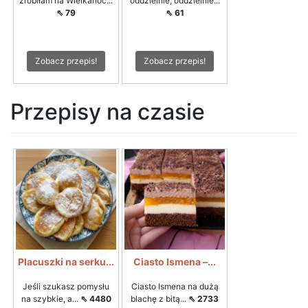
zrobiłam na Wielkanoc...
oddzielnie, oddzielnie...
⇖ 79
⇖ 61
Zobacz przepis!
Zobacz przepis!
Przepisy na czasie
Placuszki na serku...
Ciasto Ismena –...
Jeśli szukasz pomysłu
Ciasto Ismena na dużą
na szybkie, a...
⇖ 4480
blachę z bitą...
⇖ 2733