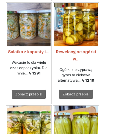
Sałatka z kapusty i...
Rewelacyjne ogórki
w...
Wakacje to dla wielu
czas odpoczynku. Dla
Ogórki z przyprawą
mnie...
⇖ 1291
gyros to ciekawa
alternatywa...
⇖ 1249
Zobacz przepis!
Zobacz przepis!