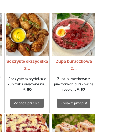
Soczyste skrzydełka
Zupa buraczkowa
z...
z...
e
Soczyste skrzydełka z
Zupa buraczkowa z
kurczaka smażone na...
pieczonych buraków na
⇖ 60
rosole,...
⇖ 57
Zobacz przepis!
Zobacz przepis!