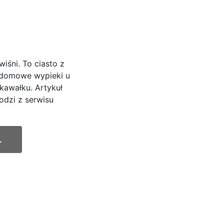
iśni. To ciasto z
i domowe wypieki u
kawałku. Artykuł
odzi z serwisu
.