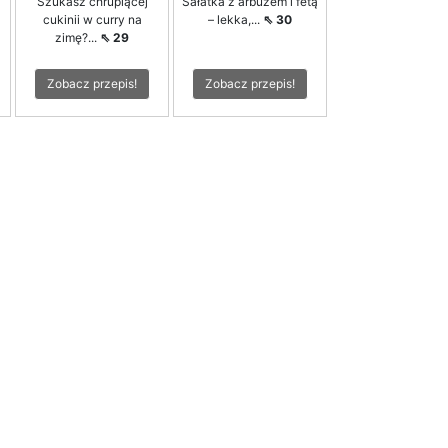
Szukasz chrupiącej
Sałatka z arbuzem i fetą
cukinii w curry na
– lekka,...
⇖ 30
zimę?...
⇖ 29
Zobacz przepis!
Zobacz przepis!