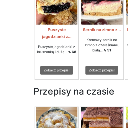
Puszyste
Sernik na zimno z...
jagodzianki z...
Kremowy sernik na
zimno z czereśniami,
Puszyste jagodzianki z
białą...
⇖ 51
kruszonką i dużą...
⇖ 68
Zobacz przepis!
Zobacz przepis!
Przepisy na czasie