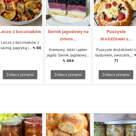
Leczo z boczniaków
Sernik jagodowy na
Puszyste
zimno...
drożdżówki z...
Leczo z boczniaków z
cukinią, papryką i...
⇖ 66
Kremowy, lekki i pełen
Puszyste drożdżówki z
jagód. Sernik jagodowy...
budyniem, owocami,...
⇖ 464
71
Zobacz przepis!
Zobacz przepis!
Zobacz przepis!