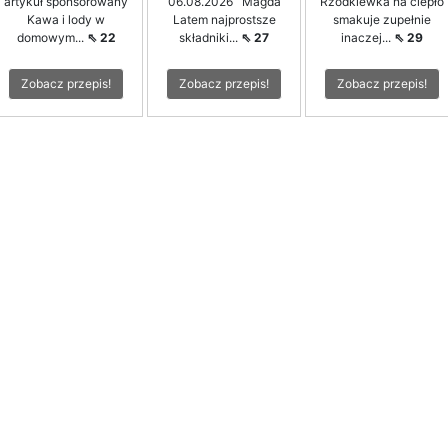
artykuł sponsorowany
06.08.2026 Magda
Rzodkiewka na ciepło
Kawa i lody w
Latem najprostsze
smakuje zupełnie
domowym...
⇖ 22
składniki...
⇖ 27
inaczej...
⇖ 29
Zobacz przepis!
Zobacz przepis!
Zobacz przepis!