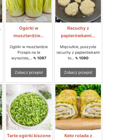
.
Ogórki w
Racuchy z
musztardzie...
papierówkami...
Ogórki w musztardzie
Mięciutkie, puszyste
Przepis na te
racuchy z papierówkami
wyraziste,...
⇖ 1097
to...
⇖ 1090
Zobacz przepis!
Zobacz przepis!
Tarte ogórki kiszone
Keto rolada z