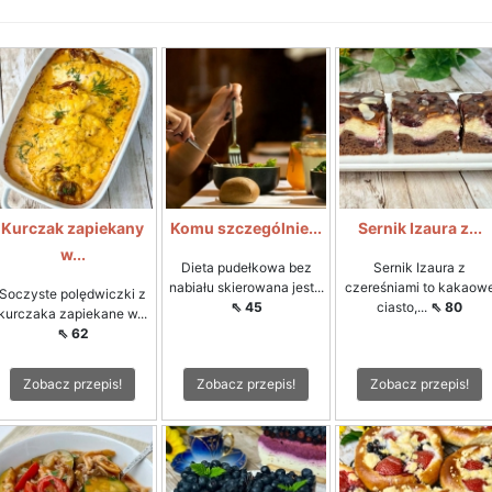
Kurczak zapiekany
Komu szczególnie...
Sernik Izaura z...
w...
Dieta pudełkowa bez
Sernik Izaura z
nabiału skierowana jest...
czereśniami to kakaow
Soczyste polędwiczki z
⇖ 45
ciasto,...
⇖ 80
kurczaka zapiekane w...
⇖ 62
Zobacz przepis!
Zobacz przepis!
Zobacz przepis!