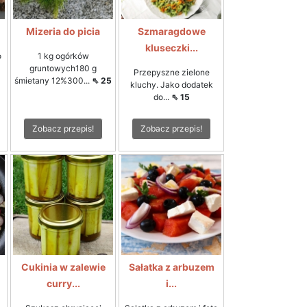
Mizeria do picia
Szmaragdowe
kluseczki...
o
1 kg ogórków
gruntowych180 g
Przepyszne zielone
śmietany 12%300...
⇖ 25
kluchy. Jako dodatek
do...
⇖ 15
Zobacz przepis!
Zobacz przepis!
Cukinia w zalewie
Sałatka z arbuzem
curry...
i...