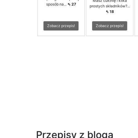
Masz cukinię i kilka
sposób na...
⇖ 27
prostych składników?...
⇖ 18
Zobacz przepis!
Zobacz przepis!
Przepisy z bloga