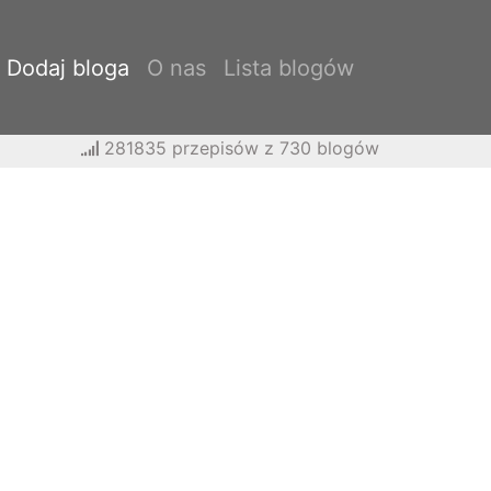
Dodaj bloga
O nas
Lista blogów
281835 przepisów z 730 blogów