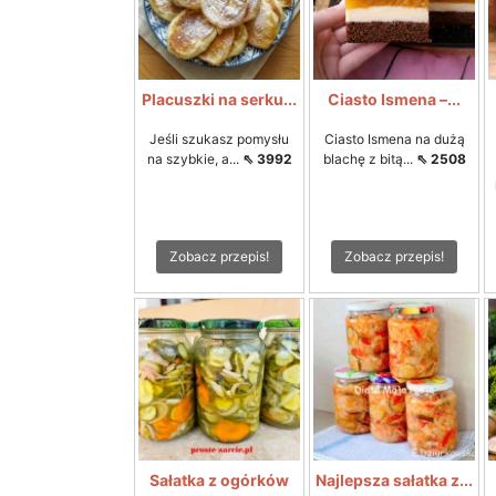
Placuszki na serku...
Ciasto Ismena –...
Jeśli szukasz pomysłu
Ciasto Ismena na dużą
na szybkie, a...
⇖ 3992
blachę z bitą...
⇖ 2508
Zobacz przepis!
Zobacz przepis!
Sałatka z ogórków
Najlepsza sałatka z...