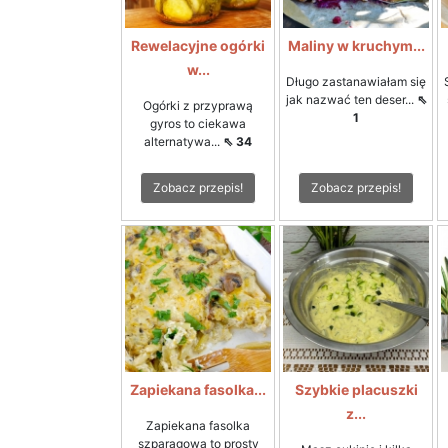
Rewelacyjne ogórki
Maliny w kruchym...
w...
Długo zastanawiałam się
jak nazwać ten deser...
⇖
Ogórki z przyprawą
1
gyros to ciekawa
alternatywa...
⇖ 34
Zobacz przepis!
Zobacz przepis!
Zapiekana fasolka...
Szybkie placuszki
z...
Zapiekana fasolka
szparagowa to prosty