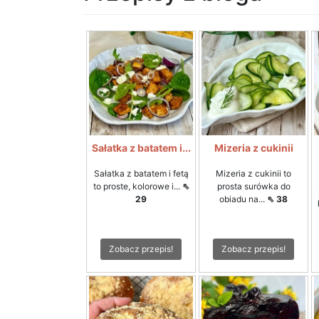
Sałatka z batatem i...
Mizeria z cukinii
Sałatka z batatem i fetą
Mizeria z cukinii to
to proste, kolorowe i...
⇖
prosta surówka do
29
obiadu na...
⇖ 38
Zobacz przepis!
Zobacz przepis!