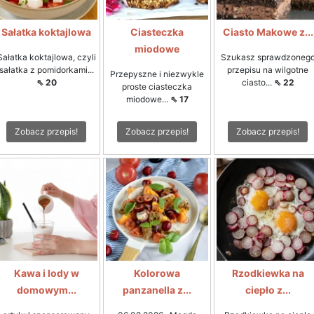
Sałatka koktajlowa
Ciasteczka
Ciasto Makowe z...
miodowe
Sałatka koktajlowa, czyli
Szukasz sprawdzoneg
sałatka z pomidorkami...
przepisu na wilgotne
Przepyszne i niezwykle
⇖ 20
ciasto...
⇖ 22
proste ciasteczka
miodowe...
⇖ 17
Zobacz przepis!
Zobacz przepis!
Zobacz przepis!
Kawa i lody w
Kolorowa
Rzodkiewka na
domowym...
panzanella z...
ciepło z...