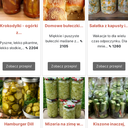
Krokodylki - ogórki
Domowe bułeczki...
Sałatka z kapusty i..
z...
Miękkie i puszyste
Wakacje to dla wielu
bułeczki maślane z...
⇖
czas odpoczynku. Dla
Pyszne, lekko pikantne,
2105
mnie...
⇖ 1260
lekko słodkie,...
⇖ 2204
Zobacz przepis!
Zobacz przepis!
Zobacz przepis!
Hamburger Dill
Mizeria na zimę w...
Kiszone inaczej,