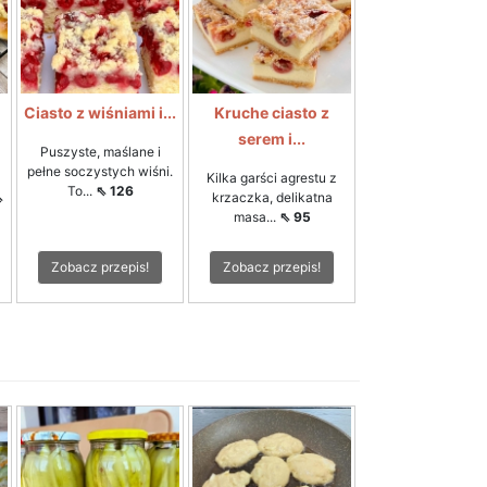
Ciasto z wiśniami i...
Kruche ciasto z
serem i...
Puszyste, maślane i
pełne soczystych wiśni.
Kilka garści agrestu z
To...
⇖ 126
⇖
krzaczka, delikatna
masa...
⇖ 95
Zobacz przepis!
Zobacz przepis!