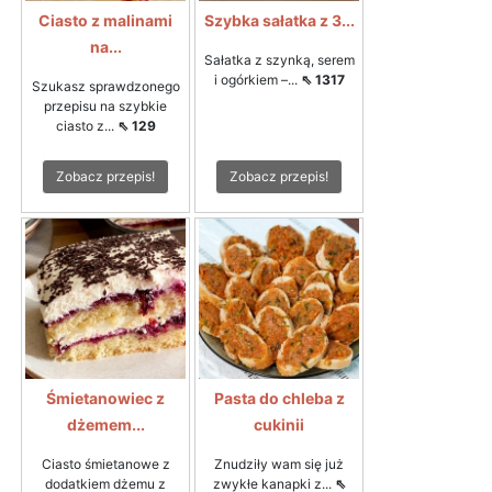
Ciasto z malinami
Szybka sałatka z 3...
na...
Sałatka z szynką, serem
i ogórkiem –...
⇖ 1317
Szukasz sprawdzonego
przepisu na szybkie
ciasto z...
⇖ 129
Zobacz przepis!
Zobacz przepis!
Śmietanowiec z
Pasta do chleba z
dżemem...
cukinii
Ciasto śmietanowe z
Znudziły wam się już
dodatkiem dżemu z
zwykłe kanapki z...
⇖