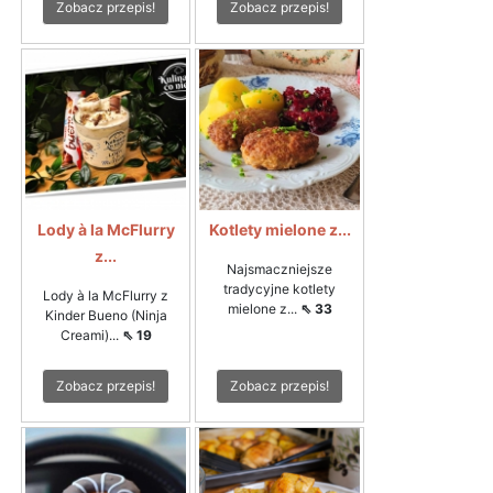
Zobacz przepis!
Zobacz przepis!
Lody à la McFlurry
Kotlety mielone z...
z...
Najsmaczniejsze
tradycyjne kotlety
Lody à la McFlurry z
mielone z...
⇖ 33
Kinder Bueno (Ninja
Creami)...
⇖ 19
Zobacz przepis!
Zobacz przepis!