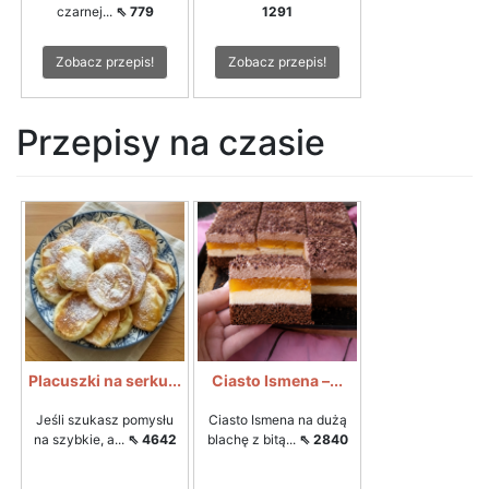
czarnej...
⇖ 779
1291
Zobacz przepis!
Zobacz przepis!
Przepisy na czasie
Placuszki na serku...
Ciasto Ismena –...
Jeśli szukasz pomysłu
Ciasto Ismena na dużą
na szybkie, a...
⇖ 4642
blachę z bitą...
⇖ 2840