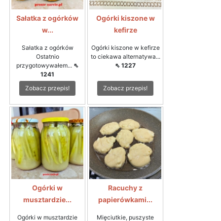
Sałatka z ogórków
Ogórki kiszone w
w...
kefirze
Sałatka z ogórków
Ogórki kiszone w kefirze
Ostatnio
to ciekawa alternatywa...
przygotowywałem...
⇖
⇖ 1227
1241
Zobacz przepis!
Zobacz przepis!
Ogórki w
Racuchy z
musztardzie...
papierówkami...
Ogórki w musztardzie
Mięciutkie, puszyste