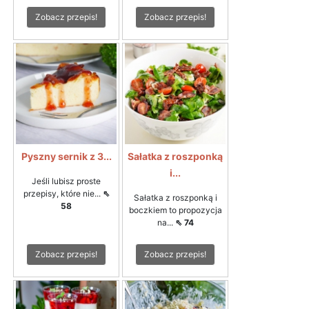
Zobacz przepis!
Zobacz przepis!
Pyszny sernik z 3...
Sałatka z roszponką
i...
Jeśli lubisz proste
przepisy, które nie...
⇖
Sałatka z roszponką i
58
boczkiem to propozycja
na...
⇖ 74
Zobacz przepis!
Zobacz przepis!