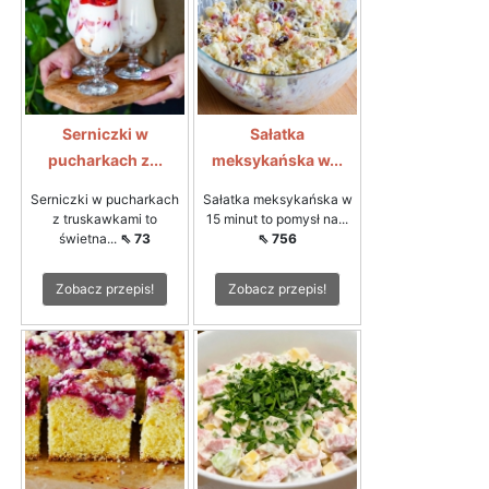
Serniczki w
Sałatka
pucharkach z...
meksykańska w...
Serniczki w pucharkach
Sałatka meksykańska w
z truskawkami to
15 minut to pomysł na...
świetna...
⇖ 73
⇖ 756
Zobacz przepis!
Zobacz przepis!