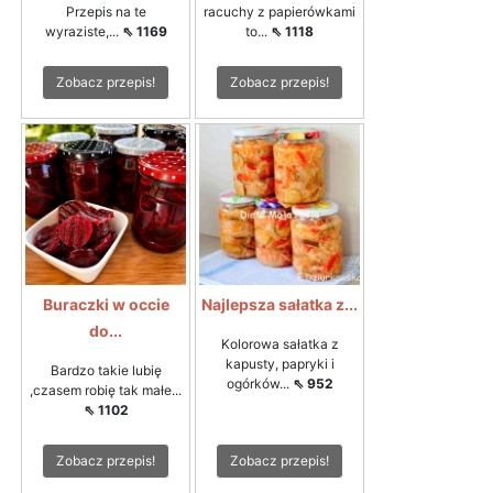
Przepis na te
racuchy z papierówkami
wyraziste,...
⇖ 1169
to...
⇖ 1118
Zobacz przepis!
Zobacz przepis!
Buraczki w occie
Najlepsza sałatka z...
do...
Kolorowa sałatka z
kapusty, papryki i
Bardzo takie lubię
ogórków...
⇖ 952
,czasem robię tak małe...
⇖ 1102
Zobacz przepis!
Zobacz przepis!