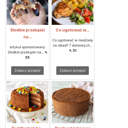
Słodkie przekąski
Co ugotować w...
na...
Co ugotować w niedzielę
na obiad? 7 domowych...
artykuł sponsorowany
⇖ 31
Słodkie przekąski na...
⇖
25
Zobacz przepis!
Zobacz przepis!