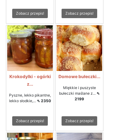
Zobacz przepis!
Zobacz przepis!
Krokodylki - ogórki
Domowe bułeczki...
z...
Miękkie i puszyste
bułeczki maślane z...
⇖
Pyszne, lekko pikantne,
2199
lekko słodkie,...
⇖ 2350
Zobacz przepis!
Zobacz przepis!