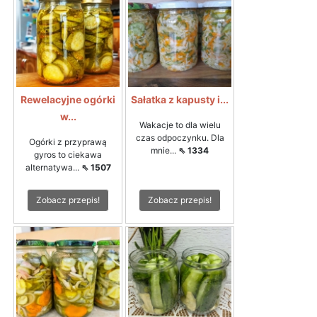
Rewelacyjne ogórki
Sałatka z kapusty i...
w...
Wakacje to dla wielu
czas odpoczynku. Dla
Ogórki z przyprawą
mnie...
⇖ 1334
gyros to ciekawa
alternatywa...
⇖ 1507
Zobacz przepis!
Zobacz przepis!