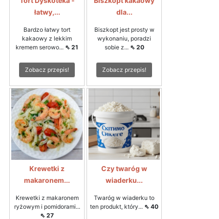
Tort Dyskoteka -
Biszkopt kakaowy
łatwy,...
dla...
Bardzo łatwy tort
Biszkopt jest prosty w
kakaowy z lekkim
wykonaniu, poradzi
kremem serowo...
⇖ 21
sobie z...
⇖ 20
Zobacz przepis!
Zobacz przepis!
Krewetki z
Czy twaróg w
makaronem...
wiaderku...
Krewetki z makaronem
Twaróg w wiaderku to
ryżowym i pomidorami...
ten produkt, który...
⇖ 40
⇖ 27