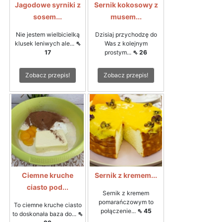
Jagodowe syrniki z
Sernik kokosowy z
sosem...
musem...
Nie jestem wielbicielką
Dzisiaj przychodzę do
klusek leniwych ale...
⇖
Was z kolejnym
17
prostym...
⇖ 26
Zobacz przepis!
Zobacz przepis!
Ciemne kruche
Sernik z kremem...
ciasto pod...
Sernik z kremem
pomarańczowym to
To ciemne kruche ciasto
połączenie...
⇖ 45
to doskonała baza do...
⇖