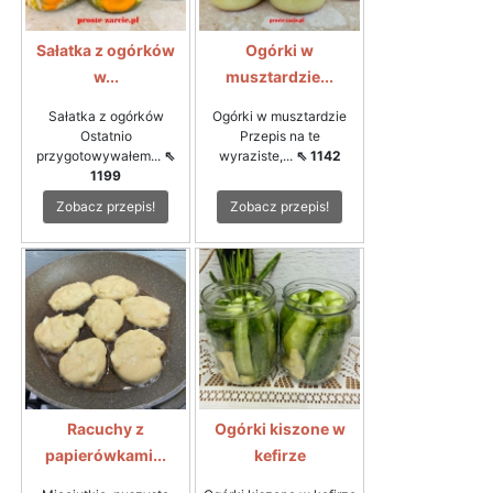
Sałatka z ogórków
Ogórki w
w...
musztardzie...
Sałatka z ogórków
Ogórki w musztardzie
Ostatnio
Przepis na te
przygotowywałem...
⇖
wyraziste,...
⇖ 1142
1199
Zobacz przepis!
Zobacz przepis!
Racuchy z
Ogórki kiszone w
papierówkami...
kefirze