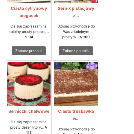
Ciasto cytrynowy
Sernik pistacjowy
piegusek
z...
Dzisiaj zapraszam na
Dzisiaj przychodzę do
kolejny prosty przepis,...
Was z kolejnym
⇖ 94
prostym...
⇖ 109
Zobacz przepis!
Zobacz przepis!
Serniczki chałwowe
Ciasto truskawka
w...
Dzisiaj zapraszam na
prosty deser, który...
⇖
Dzisiaj przychodzę do
111