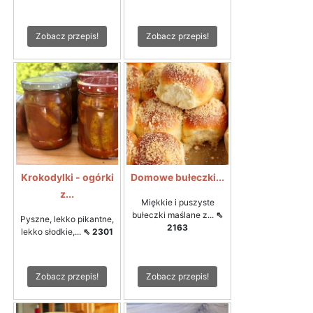
Zobacz przepis!
Zobacz przepis!
Krokodylki - ogórki
Domowe bułeczki...
z...
Miękkie i puszyste
bułeczki maślane z...
⇖
Pyszne, lekko pikantne,
2163
lekko słodkie,...
⇖ 2301
Zobacz przepis!
Zobacz przepis!