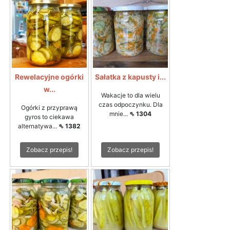
Rewelacyjne ogórki
Sałatka z kapusty i...
w...
Wakacje to dla wielu
czas odpoczynku. Dla
Ogórki z przyprawą
mnie...
⇖ 1304
gyros to ciekawa
alternatywa...
⇖ 1382
Zobacz przepis!
Zobacz przepis!