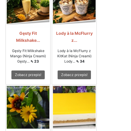
Gęsty Fit
Lody à la McFlurry
Milkshake...
z...
Gęsty Fit Milkshake
Lody à la McFlurry z
Mango (Ninja Creami)
KitKat (Ninja Creami)
Gęsty...
⇖ 23
Lody...
⇖ 34
Zobacz przepis!
Zobacz przepis!