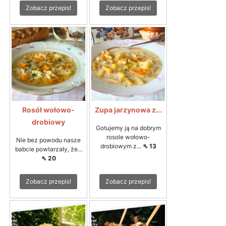
Zobacz przepis!
Zobacz przepis!
Rosół wołowo-
Zupa jarzynowa z...
drobiowy
Gotujemy ją na dobrym
rosole wołowo-
Nie bez powodu nasze
drobiowym z...
⇖ 13
babcie powtarzały, że...
⇖ 20
Zobacz przepis!
Zobacz przepis!