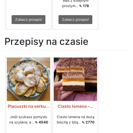
Was z kolejnym
prostym...
⇖ 176
Zobacz przepis!
Zobacz przepis!
Przepisy na czasie
Placuszki na serku...
Ciasto Ismena –...
Jeśli szukasz pomysłu
Ciasto Ismena na dużą
na szybkie, a...
⇖ 4540
blachę z bitą...
⇖ 2770