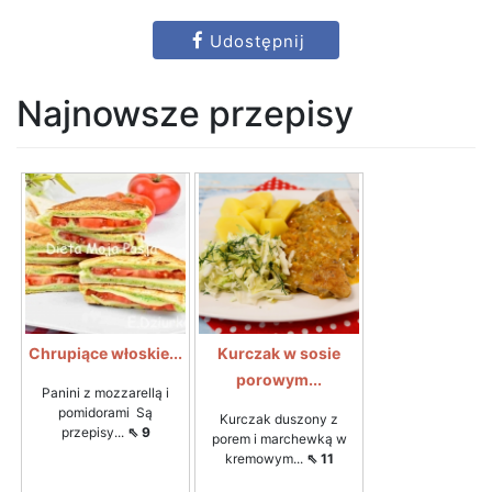
Udostępnij
Najnowsze przepisy
Chrupiące włoskie...
Kurczak w sosie
porowym...
Panini z mozzarellą i
pomidorami Są
Kurczak duszony z
przepisy...
⇖ 9
porem i marchewką w
kremowym...
⇖ 11