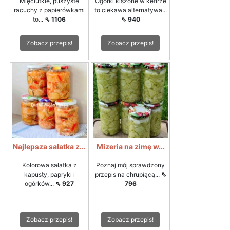
Mięciutkie, puszyste
Ogórki kiszone w kefirze
racuchy z papierówkami
to ciekawa alternatywa...
to...
⇖ 1106
⇖ 940
Zobacz przepis!
Zobacz przepis!
Najlepsza sałatka z...
Mizeria na zimę w...
Kolorowa sałatka z
Poznaj mój sprawdzony
kapusty, papryki i
przepis na chrupiącą...
⇖
ogórków...
⇖ 927
796
Zobacz przepis!
Zobacz przepis!