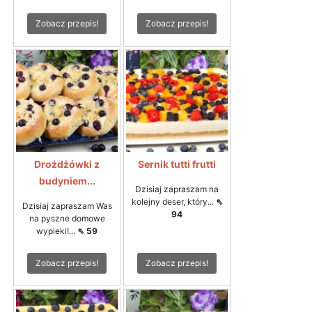
Zobacz przepis!
Zobacz przepis!
Drożdżówki z
Sernik tutti frutti
budyniem...
Dzisiaj zapraszam na
kolejny deser, który...
⇖
Dzisiaj zapraszam Was
94
na pyszne domowe
wypieki!...
⇖ 59
Zobacz przepis!
Zobacz przepis!