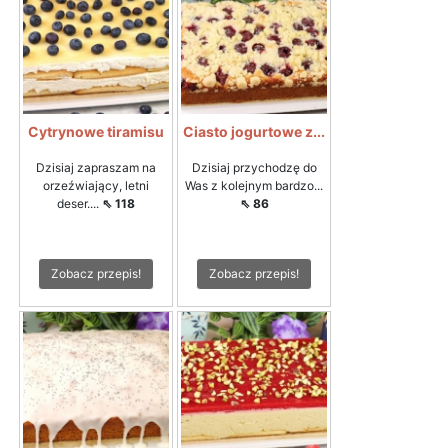
Cytrynowe tiramisu
Ciasto jogurtowe z...
Dzisiaj zapraszam na
Dzisiaj przychodzę do
orzeźwiający, letni
Was z kolejnym bardzo...
deser....
⇖ 118
⇖ 86
Zobacz przepis!
Zobacz przepis!