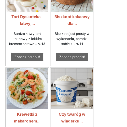
Tort Dyskoteka -
Biszkopt kakaowy
łatwy,...
dla...
Bardzo łatwy tort
Biszkopt jest prosty w
kakaowy z lekkim
wykonaniu, poradzi
kremem serowo...
⇖ 12
sobie z...
⇖ 11
Zobacz przepis!
Zobacz przepis!
Krewetki z
Czy twaróg w
makaronem...
wiaderku...