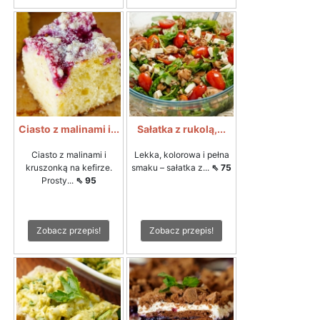
Ciasto z malinami i...
Sałatka z rukolą,...
Ciasto z malinami i
Lekka, kolorowa i pełna
kruszonką na kefirze.
smaku – sałatka z...
⇖ 75
Prosty...
⇖ 95
Zobacz przepis!
Zobacz przepis!