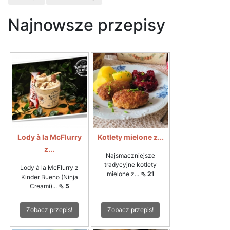
Najnowsze przepisy
Lody à la McFlurry
Kotlety mielone z...
z...
Najsmaczniejsze
tradycyjne kotlety
Lody à la McFlurry z
mielone z...
⇖ 21
Kinder Bueno (Ninja
Creami)...
⇖ 5
Zobacz przepis!
Zobacz przepis!