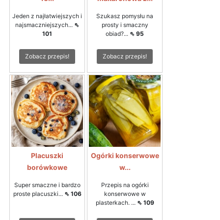
Jeden z najłatwiejszych i
Szukasz pomysłu na
najsmaczniejszych...
⇖
prosty i smaczny
101
obiad?...
⇖ 95
Zobacz przepis!
Zobacz przepis!
Placuszki
Ogórki konserwowe
borówkowe
w...
Super smaczne i bardzo
Przepis na ogórki
proste placuszki...
⇖ 106
konserwowe w
plasterkach. ...
⇖ 109