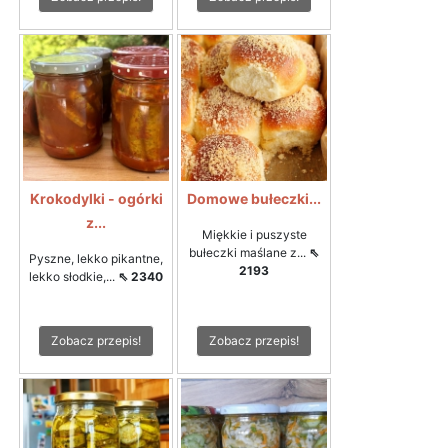
Krokodylki - ogórki
Domowe bułeczki...
z...
Miękkie i puszyste
bułeczki maślane z...
⇖
Pyszne, lekko pikantne,
2193
lekko słodkie,...
⇖ 2340
Zobacz przepis!
Zobacz przepis!