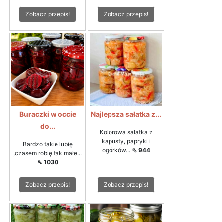
Zobacz przepis!
Zobacz przepis!
Buraczki w occie
Najlepsza sałatka z...
do...
Kolorowa sałatka z
kapusty, papryki i
Bardzo takie lubię
ogórków...
⇖ 944
,czasem robię tak małe...
⇖ 1030
Zobacz przepis!
Zobacz przepis!