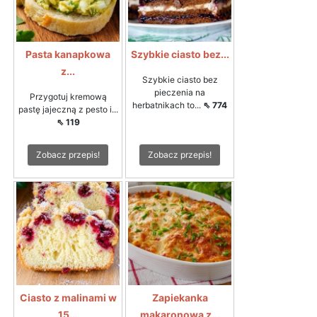
Pasta kanapkowa
Szybkie ciasto bez...
z...
Szybkie ciasto bez
pieczenia na
Przygotuj kremową
herbatnikach to...
⇖ 774
pastę jajeczną z pesto i...
⇖ 119
Zobacz przepis!
Zobacz przepis!
Ciasto z malinami w
Zapiekanka
15...
makaronowa z...