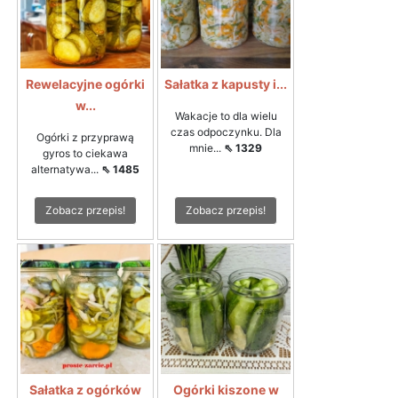
Rewelacyjne ogórki
Sałatka z kapusty i...
w...
Wakacje to dla wielu
czas odpoczynku. Dla
Ogórki z przyprawą
mnie...
⇖ 1329
gyros to ciekawa
alternatywa...
⇖ 1485
Zobacz przepis!
Zobacz przepis!
Sałatka z ogórków
Ogórki kiszone w