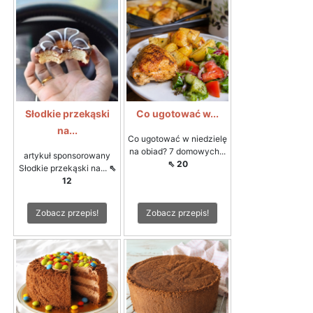
Słodkie przekąski
Co ugotować w...
na...
Co ugotować w niedzielę
na obiad? 7 domowych...
artykuł sponsorowany
⇖ 20
Słodkie przekąski na...
⇖
12
Zobacz przepis!
Zobacz przepis!