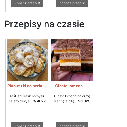
Zobacz przepis!
Zobacz przepis!
Przepisy na czasie
Placuszki na serku...
Ciasto Ismena –...
Jeśli szukasz pomysłu
Ciasto Ismena na dużą
na szybkie, a...
⇖ 4627
blachę z bitą...
⇖ 2829
Zobacz przepis!
Zobacz przepis!