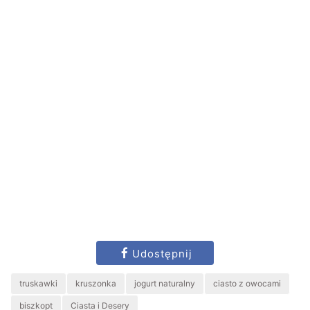
Udostępnij
truskawki
kruszonka
jogurt naturalny
ciasto z owocami
biszkopt
Ciasta i Desery