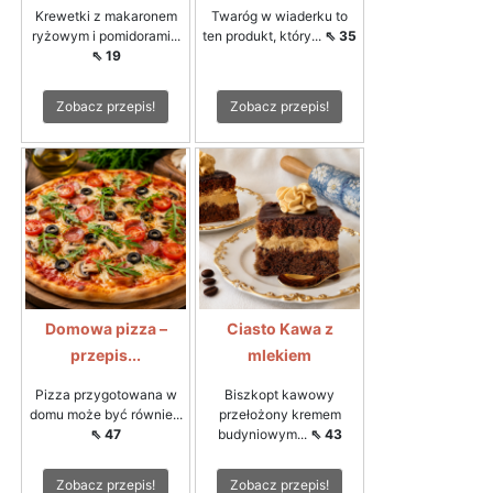
Krewetki z makaronem
Twaróg w wiaderku to
ryżowym i pomidorami...
ten produkt, który...
⇖ 35
⇖ 19
Zobacz przepis!
Zobacz przepis!
Domowa pizza –
Ciasto Kawa z
przepis...
mlekiem
Pizza przygotowana w
Biszkopt kawowy
domu może być równie...
przełożony kremem
⇖ 47
budyniowym...
⇖ 43
Zobacz przepis!
Zobacz przepis!