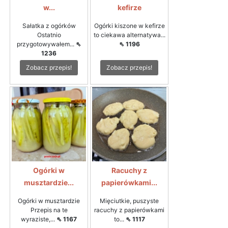
w...
kefirze
Sałatka z ogórków
Ogórki kiszone w kefirze
Ostatnio
to ciekawa alternatywa...
przygotowywałem...
⇖
⇖ 1196
1236
Zobacz przepis!
Zobacz przepis!
Ogórki w
Racuchy z
musztardzie...
papierówkami...
Ogórki w musztardzie
Mięciutkie, puszyste
Przepis na te
racuchy z papierówkami
wyraziste,...
⇖ 1167
to...
⇖ 1117