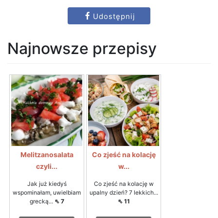
Udostępnij
Najnowsze przepisy
Melitzanosalata
Co zjeść na kolację
czyli...
w...
Jak już kiedyś
Co zjeść na kolację w
wspominałam, uwielbiam
upalny dzień? 7 lekkich...
grecką...
⇖ 7
⇖ 11