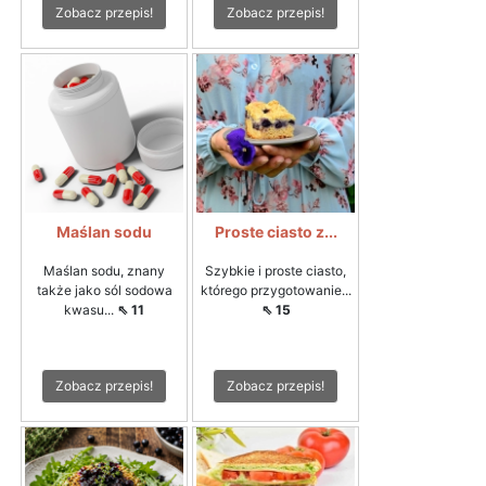
Zobacz przepis!
Zobacz przepis!
Maślan sodu
Proste ciasto z...
Maślan sodu, znany
Szybkie i proste ciasto,
także jako sól sodowa
którego przygotowanie...
kwasu...
⇖ 11
⇖ 15
Zobacz przepis!
Zobacz przepis!