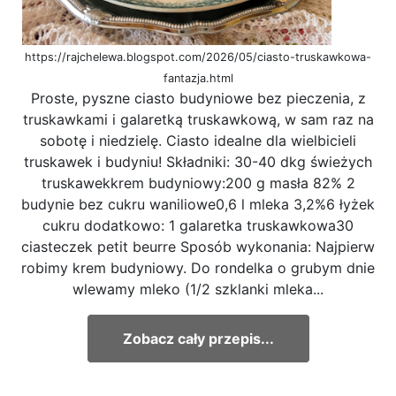
https://rajchelewa.blogspot.com/2026/05/ciasto-truskawkowa-
fantazja.html
Proste, pyszne ciasto budyniowe bez pieczenia, z
truskawkami i galaretką truskawkową, w sam raz na
sobotę i niedzielę. Ciasto idealne dla wielbicieli
truskawek i budyniu! Składniki: 30-40 dkg świeżych
truskawekkrem budyniowy:200 g masła 82% 2
budynie bez cukru waniliowe0,6 l mleka 3,2%6 łyżek
cukru dodatkowo: 1 galaretka truskawkowa30
ciasteczek petit beurre Sposób wykonania: Najpierw
robimy krem budyniowy. Do rondelka o grubym dnie
wlewamy mleko (1/2 szklanki mleka...
Zobacz cały przepis...