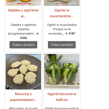
Sałatka z ogórków
Ogórki w
w...
musztardzie...
Sałatka z ogórków
Ogórki w musztardzie
Ostatnio
Przepis na te
przygotowywałem...
⇖
wyraziste,...
⇖ 1147
1205
Zobacz przepis!
Zobacz przepis!
Racuchy z
Ogórki kiszone w
papierówkami...
kefirze
Mięciutkie, puszyste
Ogórki kiszone w kefirze