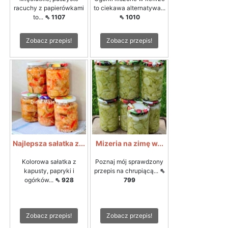
racuchy z papierówkami
to ciekawa alternatywa...
to...
⇖ 1107
⇖ 1010
Zobacz przepis!
Zobacz przepis!
Najlepsza sałatka z...
Mizeria na zimę w...
Kolorowa sałatka z
Poznaj mój sprawdzony
kapusty, papryki i
przepis na chrupiącą...
⇖
ogórków...
⇖ 928
799
Zobacz przepis!
Zobacz przepis!