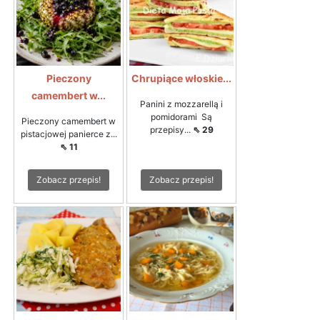
Pieczony
Chrupiące włoskie...
camembert w...
Panini z mozzarellą i
pomidorami Są
Pieczony camembert w
przepisy...
⇖ 29
pistacjowej panierce z...
⇖ 11
Zobacz przepis!
Zobacz przepis!