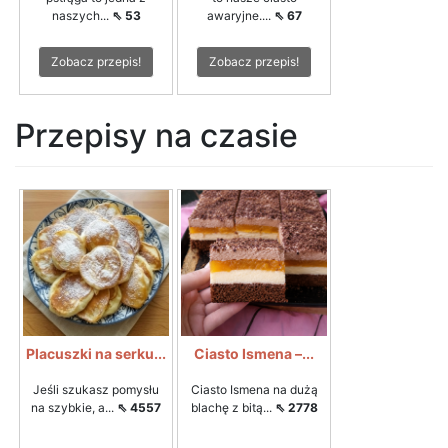
naszych...
⇖ 53
awaryjne....
⇖ 67
Zobacz przepis!
Zobacz przepis!
Przepisy na czasie
Placuszki na serku...
Ciasto Ismena –...
Jeśli szukasz pomysłu
Ciasto Ismena na dużą
na szybkie, a...
⇖ 4557
blachę z bitą...
⇖ 2778