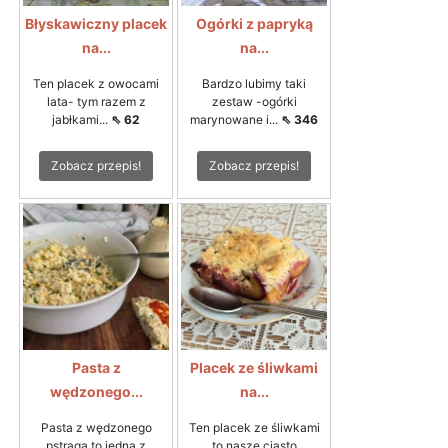
Błyskawiczny placek
Ogórki z papryką
na...
na...
Ten placek z owocami
Bardzo lubimy taki
lata- tym razem z
zestaw -ogórki
jabłkami...
⇖ 62
marynowane i...
⇖ 346
Zobacz przepis!
Zobacz przepis!
Pasta z
Placek ze śliwkami
wędzonego...
na...
Pasta z wędzonego
Ten placek ze śliwkami
pstrąga to jedna z
to nasze ciasto