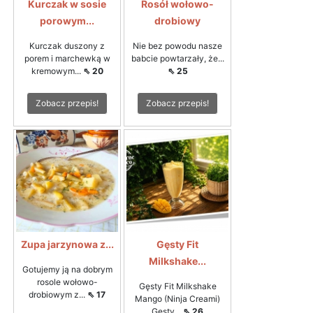
Kurczak w sosie
Rosół wołowo-
porowym...
drobiowy
Kurczak duszony z
Nie bez powodu nasze
porem i marchewką w
babcie powtarzały, że...
kremowym...
⇖ 20
⇖ 25
Zobacz przepis!
Zobacz przepis!
Zupa jarzynowa z...
Gęsty Fit
Milkshake...
Gotujemy ją na dobrym
rosole wołowo-
Gęsty Fit Milkshake
drobiowym z...
⇖ 17
Mango (Ninja Creami)
Gęsty...
⇖ 26