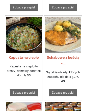
Zobacz przepis!
Zobacz przepis!
Kapusta na ciepło
Schabowe z kością
–...
Kapusta na ciepło to
prosty, domowy dodatek
Są takie obiady, których
do...
⇖ 35
zapachu nie da się...
⇖
43
Zobacz przepis!
Zobacz przepis!