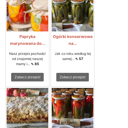
Papryka
Ogórki konserwowe
marynowana do...
na...
Nasz przepis pochodzi
Jak co roku według tej
od znajomej naszej
samej...
⇖ 57
mamy i...
⇖ 85
Zobacz przepis!
Zobacz przepis!