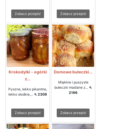
Zobacz przepis!
Zobacz przepis!
Krokodylki - ogórki
Domowe bułeczki...
z...
Miękkie i puszyste
bułeczki maślane z...
⇖
Pyszne, lekko pikantne,
2166
lekko słodkie,...
⇖ 2309
Zobacz przepis!
Zobacz przepis!