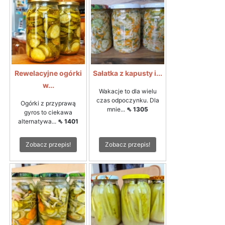
Rewelacyjne ogórki
Sałatka z kapusty i...
w...
Wakacje to dla wielu
czas odpoczynku. Dla
Ogórki z przyprawą
mnie...
⇖ 1305
gyros to ciekawa
alternatywa...
⇖ 1401
Zobacz przepis!
Zobacz przepis!