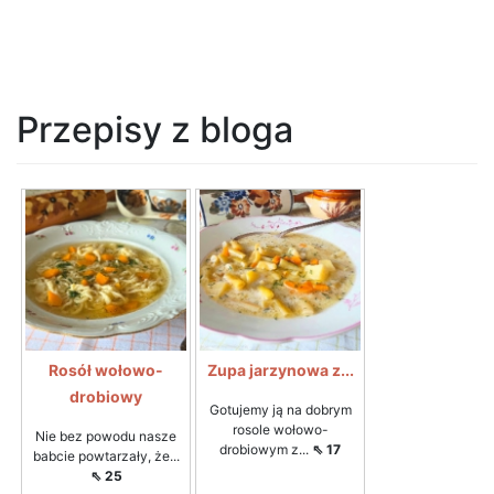
Przepisy z bloga
Rosół wołowo-
Zupa jarzynowa z...
drobiowy
Gotujemy ją na dobrym
rosole wołowo-
Nie bez powodu nasze
drobiowym z...
⇖ 17
babcie powtarzały, że...
⇖ 25