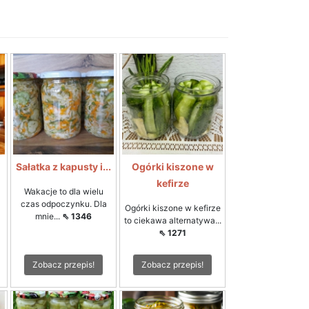
i
Sałatka z kapusty i...
Ogórki kiszone w
kefirze
Wakacje to dla wielu
czas odpoczynku. Dla
Ogórki kiszone w kefirze
mnie...
⇖ 1346
to ciekawa alternatywa...
⇖ 1271
Zobacz przepis!
Zobacz przepis!