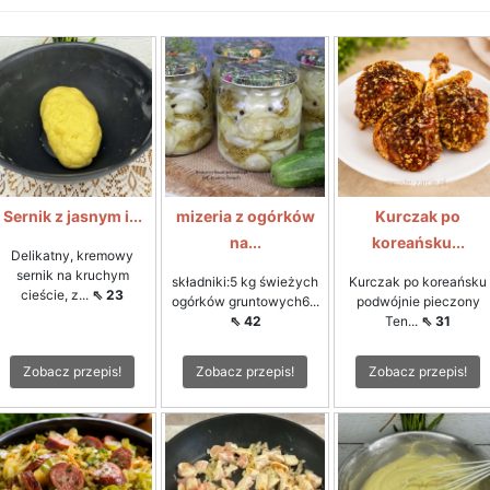
Sernik z jasnym i...
mizeria z ogórków
Kurczak po
na...
koreańsku...
Delikatny, kremowy
sernik na kruchym
składniki:5 kg świeżych
Kurczak po koreańsku
cieście, z...
⇖ 23
ogórków gruntowych6...
podwójnie pieczony
⇖ 42
Ten...
⇖ 31
Zobacz przepis!
Zobacz przepis!
Zobacz przepis!