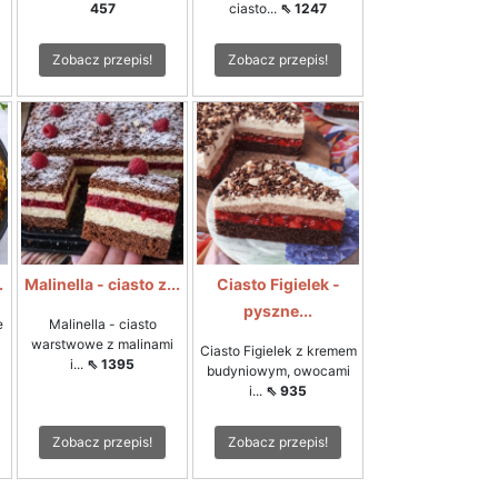
457
ciasto...
⇖ 1247
Zobacz przepis!
Zobacz przepis!
.
Malinella - ciasto z...
Ciasto Figielek -
pyszne...
e
Malinella - ciasto
warstwowe z malinami
Ciasto Figielek z kremem
i...
⇖ 1395
budyniowym, owocami
i...
⇖ 935
Zobacz przepis!
Zobacz przepis!