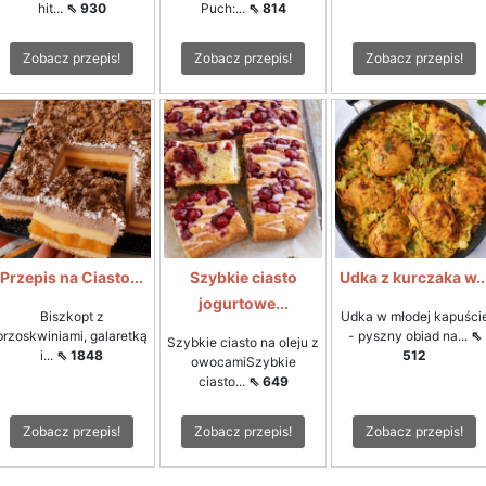
hit...
⇖ 930
Puch:...
⇖ 814
Zobacz przepis!
Zobacz przepis!
Zobacz przepis!
Przepis na Ciasto...
Szybkie ciasto
Udka z kurczaka w..
jogurtowe...
Biszkopt z
Udka w młodej kapuści
brzoskwiniami, galaretką
- pyszny obiad na...
⇖
Szybkie ciasto na oleju z
i...
⇖ 1848
512
owocamiSzybkie
ciasto...
⇖ 649
Zobacz przepis!
Zobacz przepis!
Zobacz przepis!