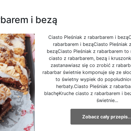
rbarem i bezą
Ciasto Pleśniak z rabarbarem i beząC
rabarbarem i beząCiasto Pleśniak 
beząCiasto Pleśniak z rabarbarem to 
ciasto z rabarbarem, bezą i kruszonką 
zastanawiasz się co zrobić z rabar
rabarbar świetnie komponuje się ze sło
to świetny wypiek do popołudnio
herbaty.Ciasto Pleśniak z rabarb
blachęKruche ciasto z rabarbarem i be
świetnie...
Zobacz cały przepis..