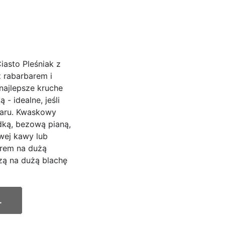
iasto Pleśniak z
z rabarbarem i
najlepsze kruche
- idealne, jeśli
baru. Kwaskowy
dką, bezową pianą,
wej kawy lub
arem na dużą
zą na dużą blachę
.