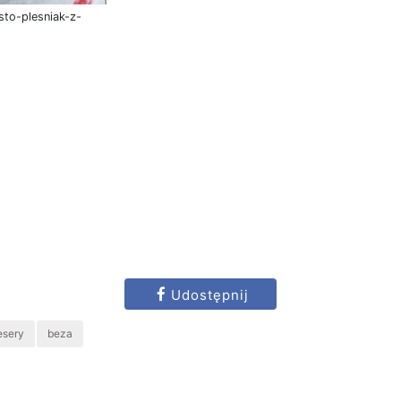
sto-plesniak-z-
Udostępnij
esery
beza