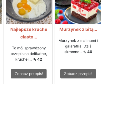
Najlepsze kruche
Murzynek z bitą...
ciasto...
Murzynek z malinami i
galaretką Dziś
To mój sprawdzony
skromne...
⇖ 46
przepis na delikatne,
kruche i...
⇖ 42
Zobacz przepis!
Zobacz przepis!