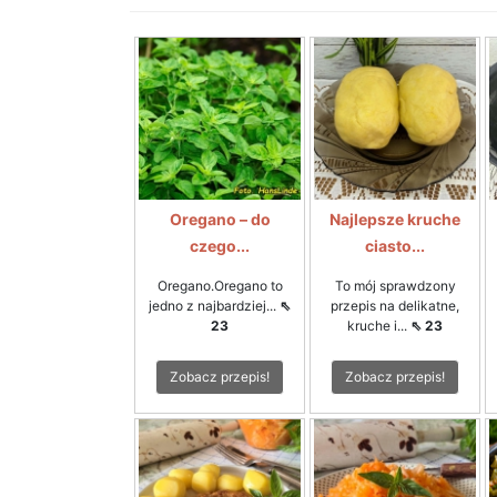
Oregano – do
Najlepsze kruche
czego...
ciasto...
Oregano.Oregano to
To mój sprawdzony
jedno z najbardziej...
⇖
przepis na delikatne,
23
kruche i...
⇖ 23
Zobacz przepis!
Zobacz przepis!