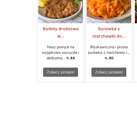
Kotlety drobiowe
Surówka z
w...
marchewki do...
Nasz pomysł na
Błyskawiczna i prosta
wyjątkowo soczyste i
surówka z marchewki i...
delikatne...
⇖ 44
⇖ 40
Zobacz przepis!
Zobacz przepis!