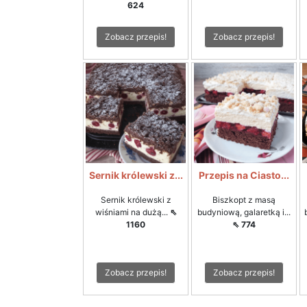
624
Zobacz przepis!
Zobacz przepis!
Sernik królewski z...
Przepis na Ciasto...
Sernik królewski z
Biszkopt z masą
wiśniami na dużą...
⇖
budyniową, galaretką i...
1160
⇖ 774
Zobacz przepis!
Zobacz przepis!