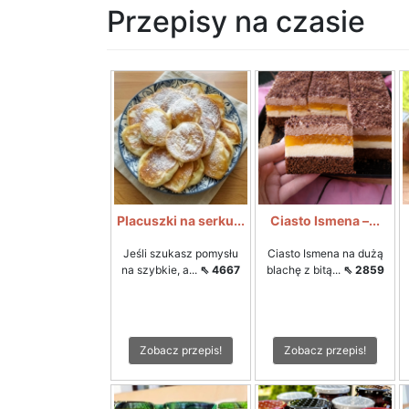
Przepisy na czasie
Placuszki na serku...
Ciasto Ismena –...
Jeśli szukasz pomysłu
Ciasto Ismena na dużą
na szybkie, a...
⇖ 4667
blachę z bitą...
⇖ 2859
Zobacz przepis!
Zobacz przepis!