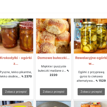
Krokodylki - ogórki
Domowe bułeczki...
Rewelacyjne ogórk
z...
w...
Miękkie i puszyste
bułeczki maślane z...
⇖
Pyszne, lekko pikantne,
Ogórki z przyprawą
2220
lekko słodkie,...
⇖ 2370
gyros to ciekawa
alternatywa...
⇖ 1529
Zobacz przepis!
Zobacz przepis!
Zobacz przepis!