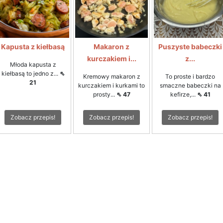
Kapusta z kiełbasą
Makaron z
Puszyste babeczki
kurczakiem i...
z...
Młoda kapusta z
kiełbasą to jedno z...
⇖
Kremowy makaron z
To proste i bardzo
21
kurczakiem i kurkami to
smaczne babeczki na
prosty...
⇖ 47
kefirze,...
⇖ 41
Zobacz przepis!
Zobacz przepis!
Zobacz przepis!