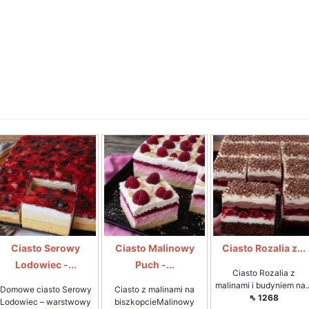
Ciasto Serowy
Ciasto Malinowy
Ciasto Rozalia z...
Lodowiec -...
Puch -...
Ciasto Rozalia z
malinami i budyniem na..
Domowe ciasto Serowy
Ciasto z malinami na
⇖ 1268
Lodowiec – warstwowy
biszkopcieMalinowy