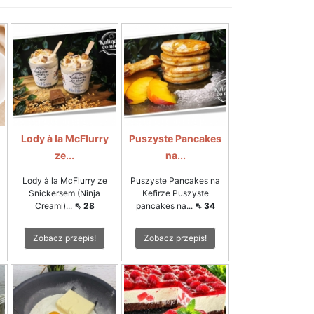
Lody à la McFlurry
Puszyste Pancakes
ze...
na...
Lody à la McFlurry ze
Puszyste Pancakes na
Snickersem (Ninja
Kefirze Puszyste
Creami)...
⇖ 28
pancakes na...
⇖ 34
Zobacz przepis!
Zobacz przepis!