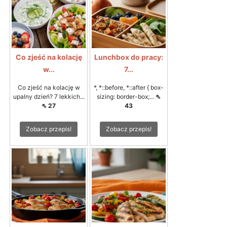
Co zjeść na kolację
Lunchbox do pracy:
w...
7...
Co zjeść na kolację w
*, *::before, *::after { box-
upalny dzień? 7 lekkich...
sizing: border-box;...
⇖
⇖ 27
43
Zobacz przepis!
Zobacz przepis!