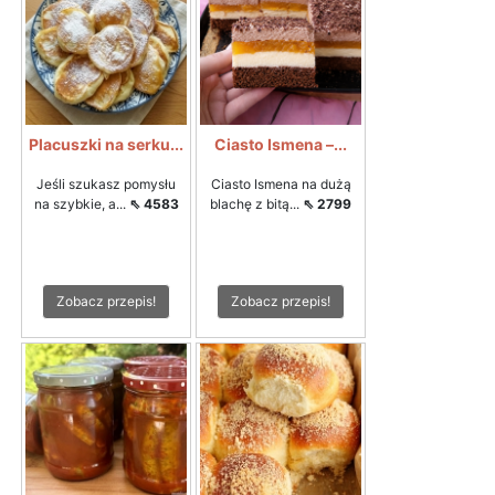
Placuszki na serku...
Ciasto Ismena –...
Jeśli szukasz pomysłu
Ciasto Ismena na dużą
na szybkie, a...
⇖ 4583
blachę z bitą...
⇖ 2799
Zobacz przepis!
Zobacz przepis!