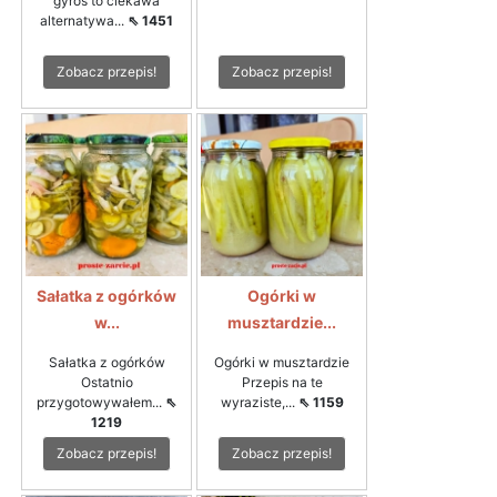
gyros to ciekawa
alternatywa...
⇖ 1451
Zobacz przepis!
Zobacz przepis!
Sałatka z ogórków
Ogórki w
w...
musztardzie...
Sałatka z ogórków
Ogórki w musztardzie
Ostatnio
Przepis na te
przygotowywałem...
⇖
wyraziste,...
⇖ 1159
1219
Zobacz przepis!
Zobacz przepis!