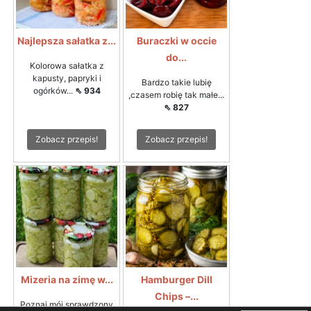
Najlepsza sałatka z...
Buraczki w occie
do...
Kolorowa sałatka z
kapusty, papryki i
Bardzo takie lubię
ogórków...
⇖ 934
,czasem robię tak małe...
⇖ 827
Zobacz przepis!
Zobacz przepis!
Mizeria na zimę w...
Hamburger Dill
Chips –...
Poznaj mój sprawdzony