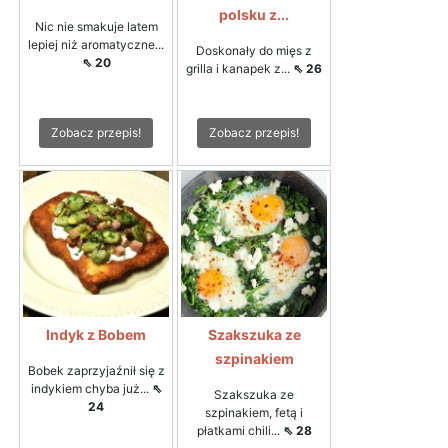
polsku z...
Nic nie smakuje latem
lepiej niż aromatyczne...
Doskonały do mięs z
⇖ 20
grilla i kanapek z...
⇖ 26
Zobacz przepis!
Zobacz przepis!
Indyk z Bobem
Szakszuka ze
szpinakiem
Bobek zaprzyjaźnił się z
indykiem chyba już...
⇖
Szakszuka ze
24
szpinakiem, fetą i
płatkami chili...
⇖ 28