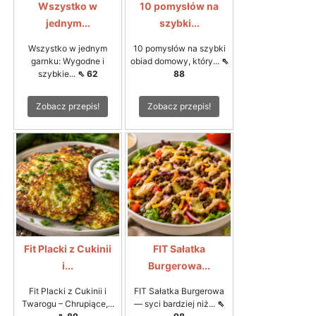
Wszystko w
10 pomysłów na
jednym...
szybki...
Wszystko w jednym
10 pomysłów na szybki
garnku: Wygodne i
obiad domowy, który...
⇖
szybkie...
⇖ 62
88
Zobacz przepis!
Zobacz przepis!
Fit Placki z Cukinii
FIT Sałatka
i...
Burgerowa...
Fit Placki z Cukinii i
FIT Sałatka Burgerowa
Twarogu – Chrupiące,...
— syci bardziej niż...
⇖