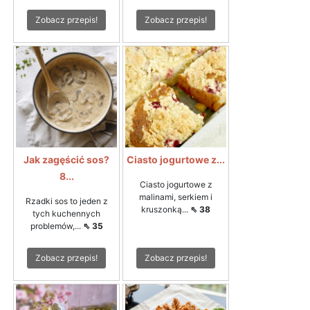
Zobacz przepis!
Zobacz przepis!
Jak zagęścić sos?
Ciasto jogurtowe z...
8...
Ciasto jogurtowe z
malinami, serkiem i
Rzadki sos to jeden z
kruszonką...
⇖ 38
tych kuchennych
problemów,...
⇖ 35
Zobacz przepis!
Zobacz przepis!