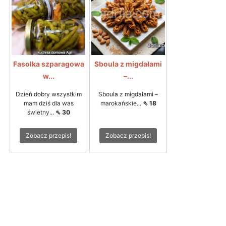
Fasolka szparagowa
Sboula z migdałami
w...
–...
Dzień dobry wszystkim
Sboula z migdałami –
mam dziś dla was
marokańskie...
⇖ 18
świetny...
⇖ 30
Zobacz przepis!
Zobacz przepis!