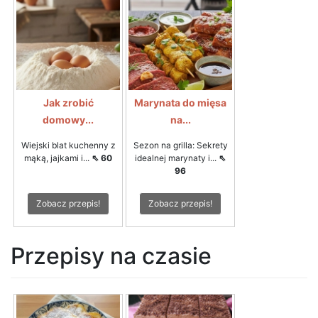
Jak zrobić
Marynata do mięsa
domowy...
na...
Wiejski blat kuchenny z
Sezon na grilla: Sekrety
mąką, jajkami i...
⇖ 60
idealnej marynaty i...
⇖
96
Zobacz przepis!
Zobacz przepis!
Przepisy na czasie