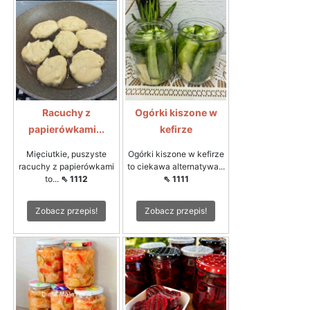
Racuchy z
Ogórki kiszone w
papierówkami...
kefirze
Mięciutkie, puszyste
Ogórki kiszone w kefirze
racuchy z papierówkami
to ciekawa alternatywa...
to...
⇖ 1112
⇖ 1111
Zobacz przepis!
Zobacz przepis!