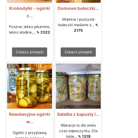
Krokodylki - ogórki
Domowe bułeczki...
z...
Miękkie i puszyste
bułeczki maślane z...
⇖
Pyszne, lekko pikantne,
2175
lekko słodkie,...
⇖ 2322
Zobacz przepis!
Zobacz przepis!
Rewelacyjne ogórki
Sałatka z kapusty i...
w...
Wakacje to dla wielu
czas odpoczynku. Dla
Ogórki z przyprawą
mnie...
⇖ 1319