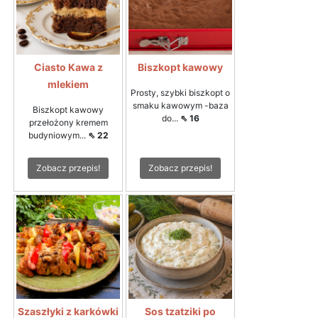
Ciasto Kawa z
Biszkopt kawowy
mlekiem
Prosty, szybki biszkopt o
smaku kawowym -baza
Biszkopt kawowy
do...
⇖ 16
przełożony kremem
budyniowym...
⇖ 22
Zobacz przepis!
Zobacz przepis!
Szaszłyki z karkówki
Sos tzatziki po