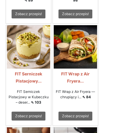
⇖ 89
98
Zobacz przepis!
Zobacz przepis!
FIT Serniczek
FIT Wrap z Air
Pistacjowy...
Fryera...
FIT Serniczek
FIT Wrap z Air Fryera —
Pistacjowy w Kubeczku
chrupiący i...
⇖ 84
– deser...
⇖ 103
Zobacz przepis!
Zobacz przepis!