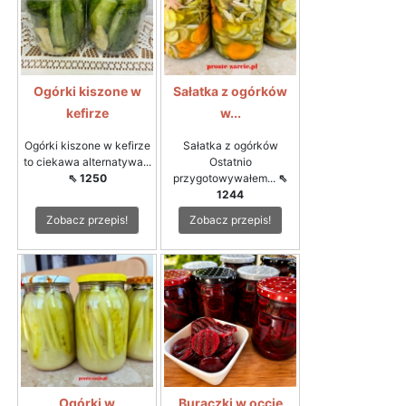
Ogórki kiszone w
Sałatka z ogórków
kefirze
w...
Ogórki kiszone w kefirze
Sałatka z ogórków
to ciekawa alternatywa...
Ostatnio
⇖ 1250
przygotowywałem...
⇖
1244
Zobacz przepis!
Zobacz przepis!
Ogórki w
Buraczki w occie