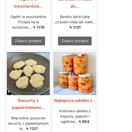
musztardzie...
do...
Ogórki w musztardzie
Bardzo takie lubię
Przepis na te
,czasem robię tak małe...
wyraziste,...
⇖ 1170
⇖ 1131
Zobacz przepis!
Zobacz przepis!
Racuchy z
Najlepsza sałatka z...
papierówkami...
Kolorowa sałatka z
kapusty, papryki i
Mięciutkie, puszyste
ogórków...
⇖ 953
racuchy z papierówkami
to...
⇖ 1127