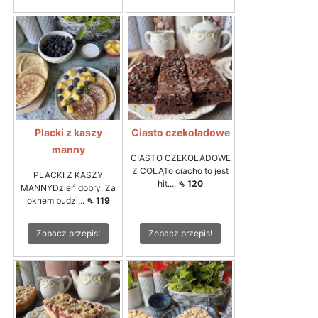
Placki z kaszy
Ciasto czekoladowe
manny
CIASTO CZEKOLADOWE
Z COLĄTo ciacho to jest
PLACKI Z KASZY
hit....
⇖ 120
MANNYDzień dobry. Za
oknem budzi...
⇖ 119
Zobacz przepis!
Zobacz przepis!