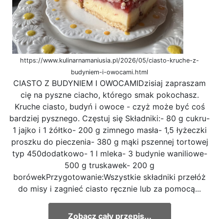
https://www.kulinarnamaniusia.pl/2026/05/ciasto-kruche-z-
budyniem-i-owocami.html
CIASTO Z BUDYNIEM I OWOCAMIDzisiaj zapraszam
cię na pyszne ciacho, którego smak pokochasz.
Kruche ciasto, budyń i owoce - czyż może być coś
bardziej pysznego. Częstuj się Składniki:- 80 g cukru-
1 jajko i 1 żółtko- 200 g zimnego masła- 1,5 łyżeczki
proszku do pieczenia- 380 g mąki pszennej tortowej
typ 450dodatkowo- 1 l mleka- 3 budynie waniliowe-
500 g truskawek- 200 g
borówekPrzygotowanie:Wszystkie składniki przełóż
do misy i zagnieć ciasto ręcznie lub za pomocą...
Zobacz cały przepis...