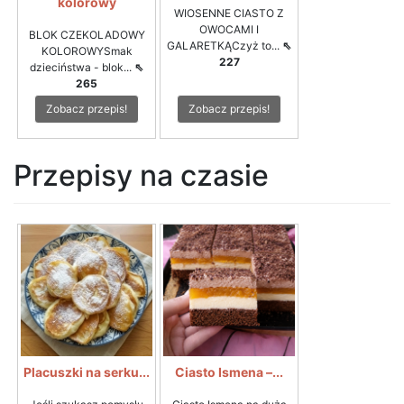
kolorowy
WIOSENNE CIASTO Z
OWOCAMI I
BLOK CZEKOLADOWY
GALARETKĄCzyż to...
⇖
KOLOROWYSmak
227
dzieciństwa - blok...
⇖
265
Zobacz przepis!
Zobacz przepis!
Przepisy na czasie
Placuszki na serku...
Ciasto Ismena –...