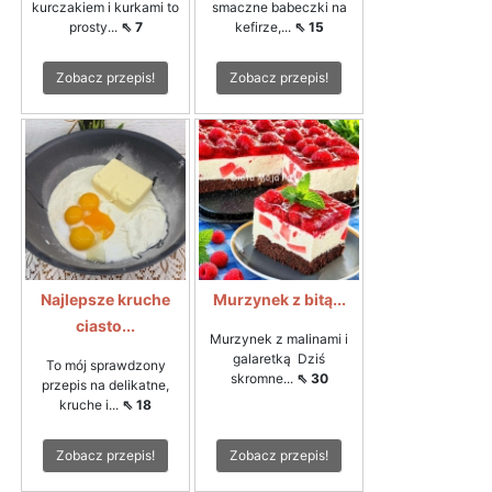
kurczakiem i kurkami to
smaczne babeczki na
prosty...
⇖ 7
kefirze,...
⇖ 15
Zobacz przepis!
Zobacz przepis!
Najlepsze kruche
Murzynek z bitą...
ciasto...
Murzynek z malinami i
galaretką Dziś
To mój sprawdzony
skromne...
⇖ 30
przepis na delikatne,
kruche i...
⇖ 18
Zobacz przepis!
Zobacz przepis!