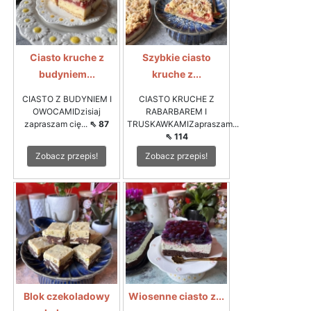
Ciasto kruche z
Szybkie ciasto
budyniem...
kruche z...
CIASTO Z BUDYNIEM I
CIASTO KRUCHE Z
OWOCAMIDzisiaj
RABARBAREM I
zapraszam cię...
⇖ 87
TRUSKAWKAMIZapraszam...
⇖ 114
Zobacz przepis!
Zobacz przepis!
Blok czekoladowy
Wiosenne ciasto z...