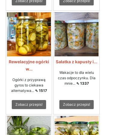
Zobacz przepis!
Zobacz przepis!
Rewelacyjne ogórki
Sałatka z kapusty i...
w...
Wakacje to dla wielu
czas odpoczynku. Dla
Ogórki z przyprawą
mnie...
⇖ 1337
gyros to ciekawa
alternatywa...
⇖ 1517
Zobacz przepis!
Zobacz przepis!