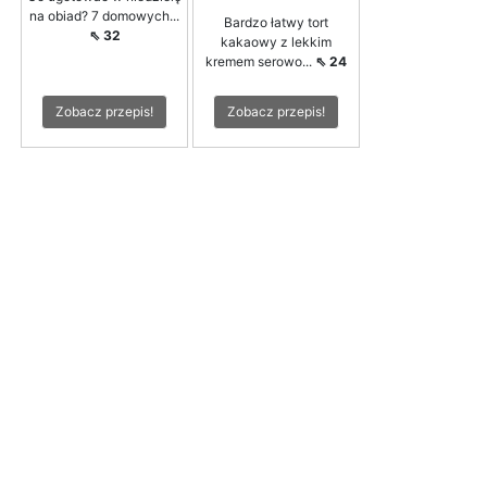
na obiad? 7 domowych...
Bardzo łatwy tort
⇖ 32
kakaowy z lekkim
kremem serowo...
⇖ 24
Zobacz przepis!
Zobacz przepis!