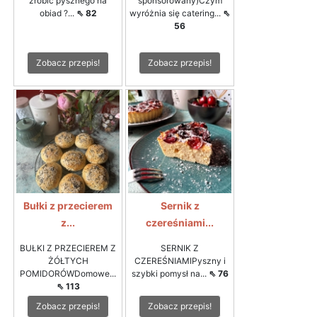
zrobić pysznego na
sponsorowany)Czym
obiad ?...
⇖ 82
wyróżnia się catering...
⇖
56
Zobacz przepis!
Zobacz przepis!
Bułki z przecierem
Sernik z
z...
czereśniami...
BUŁKI Z PRZECIEREM Z
SERNIK Z
ŻÓŁTYCH
CZEREŚNIAMIPyszny i
POMIDORÓWDomowe...
szybki pomysł na...
⇖ 76
⇖ 113
Zobacz przepis!
Zobacz przepis!