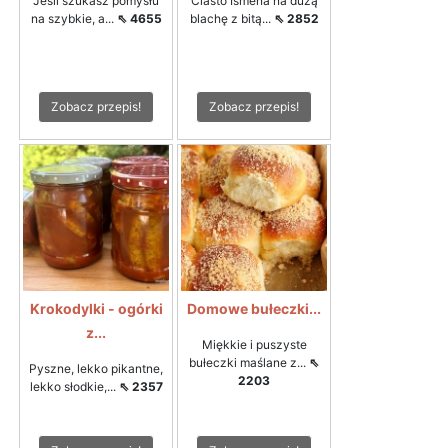
Jeśli szukasz pomysłu
Ciasto Ismena na dużą
na szybkie, a...
⇖ 4655
blachę z bitą...
⇖ 2852
Zobacz przepis!
Zobacz przepis!
Krokodylki - ogórki
Domowe bułeczki...
z...
Miękkie i puszyste
bułeczki maślane z...
⇖
Pyszne, lekko pikantne,
2203
lekko słodkie,...
⇖ 2357