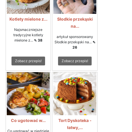
Kotlety mielone z...
Słodkie przekąski
na...
Najsmaczniejsze
tradycyjne kotlety
artykuł sponsorowany
mielone z...
⇖ 38
Słodkie przekąski na...
⇖
26
Zobacz przepis!
Zobacz przepis!
Co ugotować w...
Tort Dyskoteka -
łatwy,...
Co ugotować w niedzielę