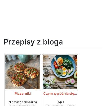
Przepisy z bloga
Pizzerniki
Czym wyróżnia się...
Nie masz pomysłu co
(Wpis