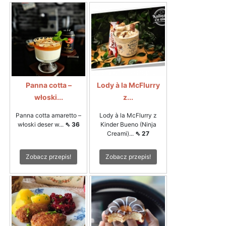
Panna cotta –
Lody à la McFlurry
włoski...
z...
Panna cotta amaretto –
Lody à la McFlurry z
włoski deser w...
⇖ 36
Kinder Bueno (Ninja
Creami)...
⇖ 27
Zobacz przepis!
Zobacz przepis!