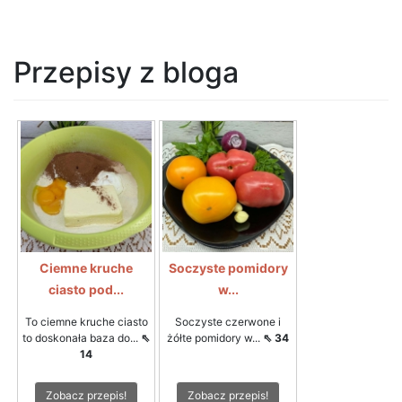
Przepisy z bloga
Ciemne kruche
Soczyste pomidory
ciasto pod...
w...
To ciemne kruche ciasto
Soczyste czerwone i
to doskonała baza do...
⇖
żółte pomidory w...
⇖ 34
14
Zobacz przepis!
Zobacz przepis!