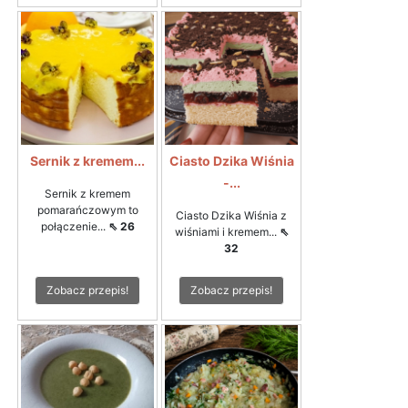
Sernik z kremem...
Ciasto Dzika Wiśnia
-...
Sernik z kremem
pomarańczowym to
Ciasto Dzika Wiśnia z
połączenie...
⇖ 26
wiśniami i kremem...
⇖
32
Zobacz przepis!
Zobacz przepis!