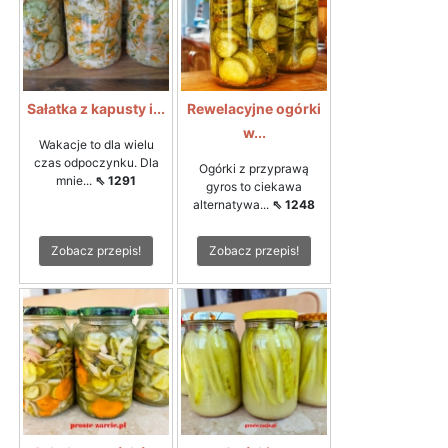
Sałatka z kapusty i...
Rewelacyjne ogórki
w...
Wakacje to dla wielu
czas odpoczynku. Dla
Ogórki z przyprawą
mnie...
⇖ 1291
gyros to ciekawa
alternatywa...
⇖ 1248
Zobacz przepis!
Zobacz przepis!