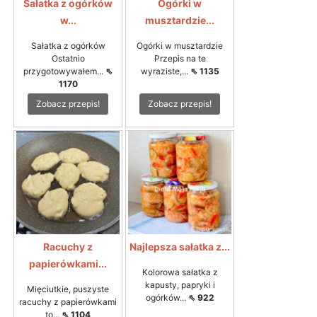
Sałatka z ogórków
Ogórki w
w...
musztardzie...
Sałatka z ogórków
Ogórki w musztardzie
Ostatnio
Przepis na te
przygotowywałem...
⇖
wyraziste,...
⇖ 1135
1170
Zobacz przepis!
Zobacz przepis!
Racuchy z
Najlepsza sałatka z...
papierówkami...
Kolorowa sałatka z
kapusty, papryki i
Mięciutkie, puszyste
ogórków...
⇖ 922
racuchy z papierówkami
to...
⇖ 1104