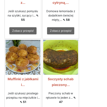
z...
cytryną,...
Jeśli szukasz pomysłu
Domowa lemoniada z
na szybki, sycący i...
⇖
dodatkiem świeżej
55
mięty,...
⇖ 58
Zobacz przepis!
Zobacz przepis!
Muffinki z jabłkami
Soczysty schab
i...
pieczony...
Jeśli szukasz prostego
Pieczony schab w
przepisu na mięciutkie i...
rękawie to jeden z...
⇖
⇖ 51
47