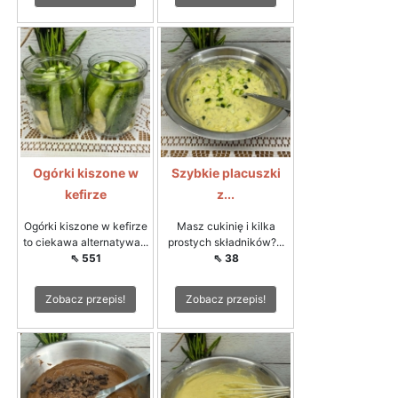
Ogórki kiszone w
Szybkie placuszki
kefirze
z...
Ogórki kiszone w kefirze
Masz cukinię i kilka
to ciekawa alternatywa...
prostych składników?...
⇖ 551
⇖ 38
Zobacz przepis!
Zobacz przepis!