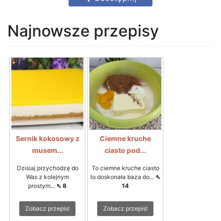
Najnowsze przepisy
Sernik kokosowy z
Ciemne kruche
musem...
ciasto pod...
Dzisiaj przychodzę do
To ciemne kruche ciasto
Was z kolejnym
to doskonała baza do...
⇖
prostym...
⇖ 8
14
Zobacz przepis!
Zobacz przepis!