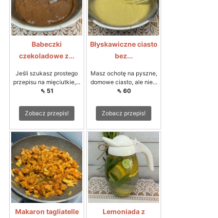
Babeczki
Błyskawiczne ciasto
czekoladowe z...
bez...
Jeśli szukasz prostego
Masz ochotę na pyszne,
przepisu na mięciutkie,...
domowe ciasto, ale nie...
⇖ 51
⇖ 60
Zobacz przepis!
Zobacz przepis!
Makaron tagliatelle
Lemoniada z