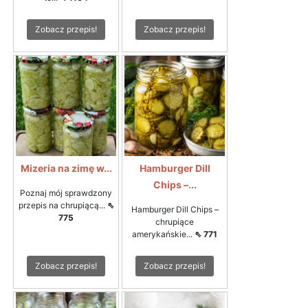
Zobacz przepis!
Zobacz przepis!
Mizeria na zimę w...
Hamburger Dill
Chips –...
Poznaj mój sprawdzony
przepis na chrupiącą...
⇖
Hamburger Dill Chips –
775
chrupiące
amerykańskie...
⇖ 771
Zobacz przepis!
Zobacz przepis!