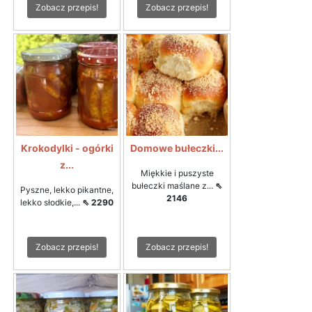
Zobacz przepis!
Zobacz przepis!
Krokodylki - ogórki
Domowe bułeczki...
z...
Miękkie i puszyste
bułeczki maślane z...
⇖
Pyszne, lekko pikantne,
2146
lekko słodkie,...
⇖ 2290
Zobacz przepis!
Zobacz przepis!