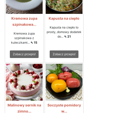
Kremowa zupa
Kapusta na ciepło
szpinakowa...
Kapusta na ciepło to
prosty, domowy dodatek
Kremowa zupa
do...
⇖ 21
szpinakowa z
kuleczkami...
⇖ 15
Zobacz przepis!
Zobacz przepis!
Malinowy sernik na
Soczyste pomidory
zimno...
w...