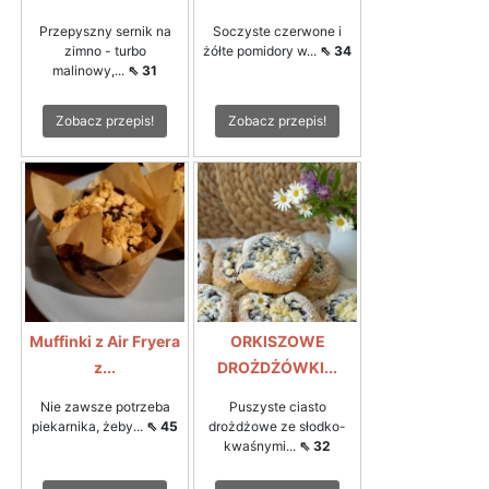
Przepyszny sernik na
Soczyste czerwone i
zimno - turbo
żółte pomidory w...
⇖ 34
malinowy,...
⇖ 31
Zobacz przepis!
Zobacz przepis!
Muffinki z Air Fryera
ORKISZOWE
z...
DROŻDŻÓWKI...
Nie zawsze potrzeba
Puszyste ciasto
piekarnika, żeby...
⇖ 45
drożdżowe ze słodko-
kwaśnymi...
⇖ 32