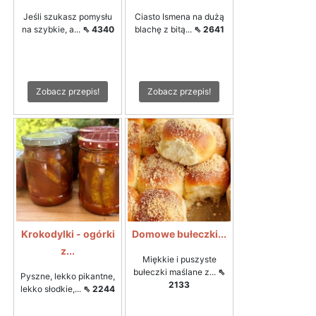
Jeśli szukasz pomysłu
Ciasto Ismena na dużą
na szybkie, a...
⇖ 4340
blachę z bitą...
⇖ 2641
Zobacz przepis!
Zobacz przepis!
Krokodylki - ogórki
Domowe bułeczki...
z...
Miękkie i puszyste
bułeczki maślane z...
⇖
Pyszne, lekko pikantne,
2133
lekko słodkie,...
⇖ 2244