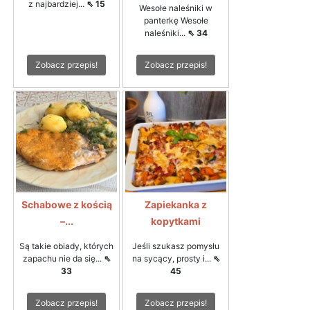
z najbardziej...
⇖ 15
Wesołe naleśniki w
panterkę Wesołe
naleśniki...
⇖ 34
Zobacz przepis!
Zobacz przepis!
Schabowe z kością
Zapiekanka z
–...
kopytkami
Są takie obiady, których
Jeśli szukasz pomysłu
zapachu nie da się...
⇖
na sycący, prosty i...
⇖
33
45
Zobacz przepis!
Zobacz przepis!