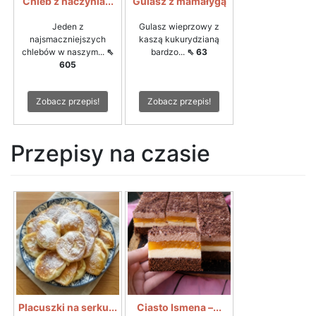
Chleb z naczynia...
Gulasz z mamałygą
Jeden z
Gulasz wieprzowy z
najsmaczniejszych
kaszą kukurydzianą
chlebów w naszym...
⇖
bardzo...
⇖ 63
605
Zobacz przepis!
Zobacz przepis!
Przepisy na czasie
Placuszki na serku...
Ciasto Ismena –...