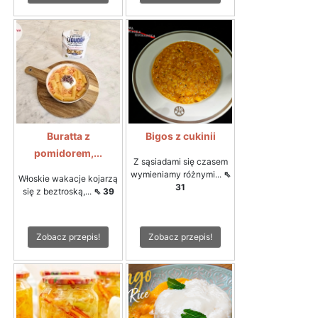
Buratta z
Bigos z cukinii
pomidorem,...
Z sąsiadami się czasem
wymieniamy różnymi...
⇖
Włoskie wakacje kojarzą
31
się z beztroską,...
⇖ 39
Zobacz przepis!
Zobacz przepis!