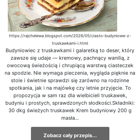
https://rajchelewa.blogspot.com/2026/05/ciasto-budyniowe-z-
truskawkami-i.html
Budyniowiec z truskawkami i galaretką to deser, który
zawsze się udaje — kremowy, pachnący wanilią, z
owocową świeżością i chrupiącą warstwą ciasteczek
na spodzie. Nie wymaga pieczenia, wygląda pięknie na
stole i świetnie sprawdzi się zarówno na rodzinne
spotkania, jak i na majówkę czy letnie przyjęcie. To
propozycja w sam raz dla wielbicieli truskawek,
budyniu i prostych, sprawdzonych słodkości.Składniki:
30 dkg świeżych truskawek Krem budyniowy 200 g
masła...
Zobacz cały przepis...