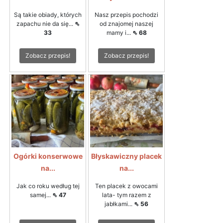
Są takie obiady, których
Nasz przepis pochodzi
zapachu nie da się...
⇖
od znajomej naszej
33
mamy i...
⇖ 68
Zobacz przepis!
Zobacz przepis!
Ogórki konserwowe
Błyskawiczny placek
na...
na...
Jak co roku według tej
Ten placek z owocami
samej...
⇖ 47
lata- tym razem z
jabłkami...
⇖ 56