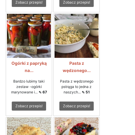
Zobacz przepis!
Zobacz przepis!
Ogórki z papryką
Pasta z
na...
wędzonego...
Bardzo lubimy taki
Pasta z wędzonego
zestaw -ogórki
pstrąga to jedna z
marynowane i...
⇖ 67
naszych...
⇖ 51
Zobacz przepis!
Zobacz przepis!