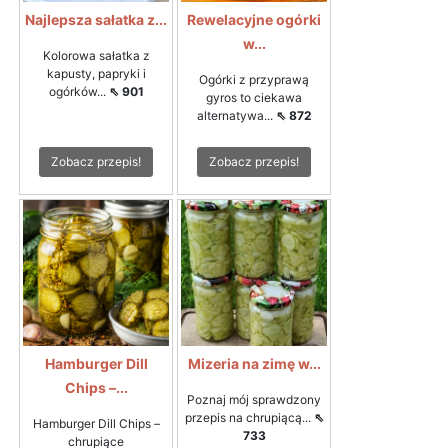
Najlepsza sałatka z...
Rewelacyjne ogórki
w...
Kolorowa sałatka z
kapusty, papryki i
Ogórki z przyprawą
ogórków...
⇖ 901
gyros to ciekawa
alternatywa...
⇖ 872
Zobacz przepis!
Zobacz przepis!
Hamburger Dill
Mizeria na zimę w...
Chips –...
Poznaj mój sprawdzony
przepis na chrupiącą...
⇖
Hamburger Dill Chips –
733
chrupiące