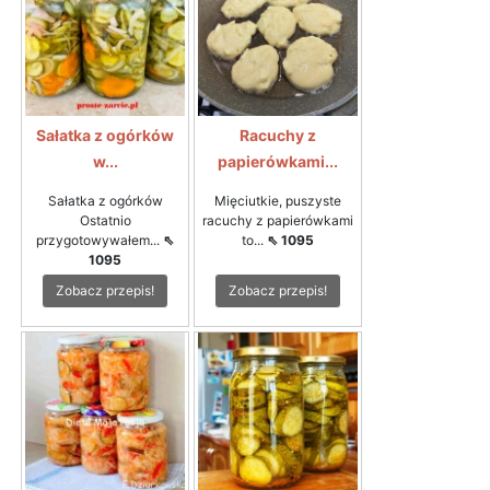
Sałatka z ogórków
Racuchy z
w...
papierówkami...
Sałatka z ogórków
Mięciutkie, puszyste
Ostatnio
racuchy z papierówkami
przygotowywałem...
⇖
to...
⇖ 1095
1095
Zobacz przepis!
Zobacz przepis!