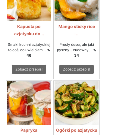
Kapusta po
Mango sticky rice
azjatycku do...
-...
Smaki kuchni azjatyckiej
Prosty deser, ale jaki
to coś, co uwielbiam....
⇖
pyszny... cudowny,...
⇖
46
34
Zobacz przepis!
Zobacz przepis!
Papryka
Ogórki po azjatycku