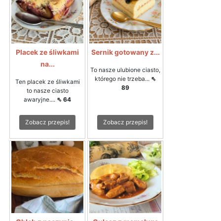
Placek ze śliwkami
Sernik gotowany z...
na...
To nasze ulubione ciasto,
którego nie trzeba...
⇖
Ten placek ze śliwkami
89
to nasze ciasto
awaryjne....
⇖ 64
Zobacz przepis!
Zobacz przepis!