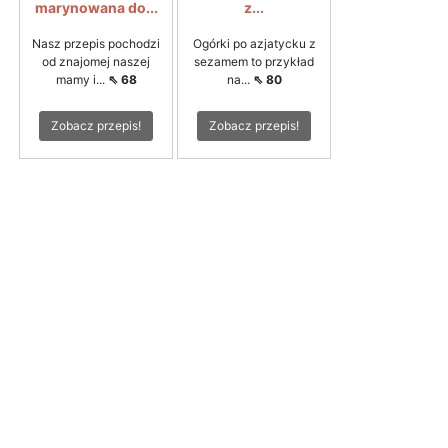
marynowana do...
z...
Nasz przepis pochodzi
Ogórki po azjatycku z
od znajomej naszej
sezamem to przykład
mamy i...
⇖ 68
na...
⇖ 80
Zobacz przepis!
Zobacz przepis!