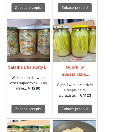
Zobacz przepis!
Zobacz przepis!
Sałatka z kapusty i...
Ogórki w
musztardzie...
Wakacje to dla wielu
czas odpoczynku. Dla
Ogórki w musztardzie
mnie...
⇖ 1280
Przepis na te
wyraziste,...
⇖ 1123
Zobacz przepis!
Zobacz przepis!